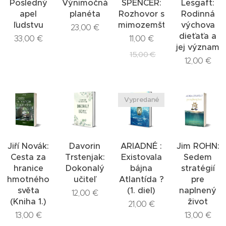
Posledný
Výnimočná
SPENCER:
Lesgaft:
apel
planéta
Rozhovor s
Rodinná
ľudstvu
mimozemštanom
výchova
23,00
€
dieťaťa a
33,00
€
11,00
€
jej význam
15,00
€
12,00
€
Vypredané
Jiří Novák:
Davorin
ARIADNÉ :
Jim ROHN:
Cesta za
Trstenjak:
Existovala
Sedem
hranice
Dokonalý
bájna
stratégií
hmotného
učiteľ
Atlantída ?
pre
světa
(1. diel)
naplnený
12,00
€
(Kniha 1.)
život
21,00
€
13,00
€
13,00
€