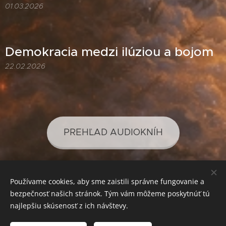
01.03.2026
Demokracia medzi ilúziou a bojom
22.02.2026
PREHĽAD AUDIOKNÍH
Používame cookies, aby sme zaistili správne fungovanie a
PREHĽAD PODCASTOV
bezpečnosť našich stránok. Tým vám môžeme poskytnúť tú
najlepšiu skúsenosť z ich návštevy.