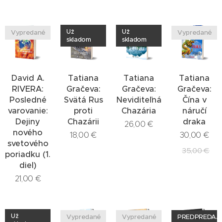
Už
Už
Vypredané
Vypredané
skladom
skladom
David A.
Tatiana
Tatiana
Tatiana
RIVERA:
Gračeva:
Gračeva:
Gračeva:
Posledné
Svätá Rus
Neviditeľná
Čína v
varovanie:
proti
Chazária
náručí
Dejiny
Chazárii
draka
26,00
€
nového
18,00
€
30,00
€
svetového
35,00
€
poriadku (1.
diel)
21,00
€
Už
Vypredané
Vypredané
PREDPREDAJ