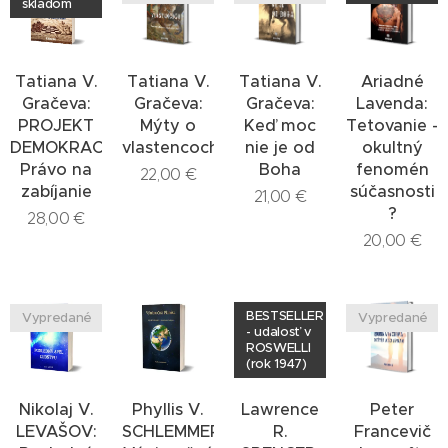
skladom
Tatiana V.
Tatiana V.
Tatiana V.
Ariadné
Gračeva:
Gračeva:
Gračeva:
Lavenda:
PROJEKT
Mýty o
Keď moc
Tetovanie -
DEMOKRACIA:
vlastencoch
nie je od
okultný
Právo na
Boha
fenomén
22,00
€
zabíjanie
súčasnosti
21,00
€
?
28,00
€
20,00
€
BESTSELLER
Vypredané
Vypredané
- udalosť v
ROSWELLI
(rok 1947)
Nikolaj V.
Phyllis V.
Lawrence
Peter
LEVAŠOV:
SCHLEMMER:
R.
Francevič