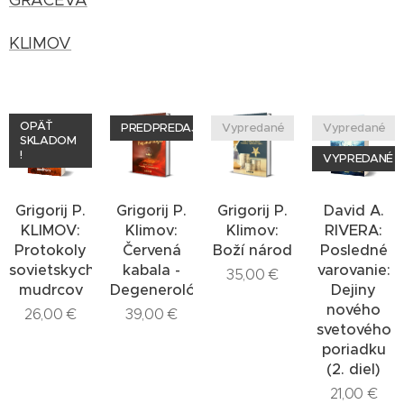
GRAČEVA
KLIMOV
OPÄŤ
PREDPREDAJ
Vypredané
Vypredané
SKLADOM
!
VYPREDANÉ
Grigorij P.
Grigorij P.
Grigorij P.
David A.
KLIMOV:
Klimov:
Klimov:
RIVERA:
Protokoly
Červená
Boží národ
Posledné
sovietskych
kabala -
varovanie:
35,00
€
mudrcov
Degenerológia
Dejiny
nového
26,00
€
39,00
€
svetového
poriadku
(2. diel)
21,00
€