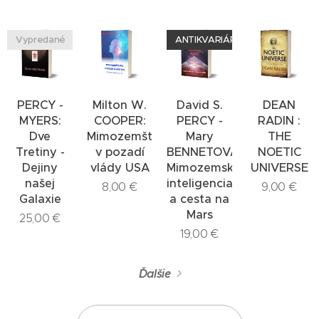
Vypredané
ANTIKVARIÁR
PERCY -
Milton W.
David S.
DEAN
MYERS:
COOPER:
PERCY -
RADIN :
Dve
Mimozemštania
Mary
THE
Tretiny -
v pozadí
BENNETOVÁ:
NOETIC
Dejiny
vlády USA
Mimozemská
UNIVERSE
našej
inteligencia
8,00
€
9,00
€
Galaxie
a cesta na
Mars
25,00
€
19,00
€
Ďalšie