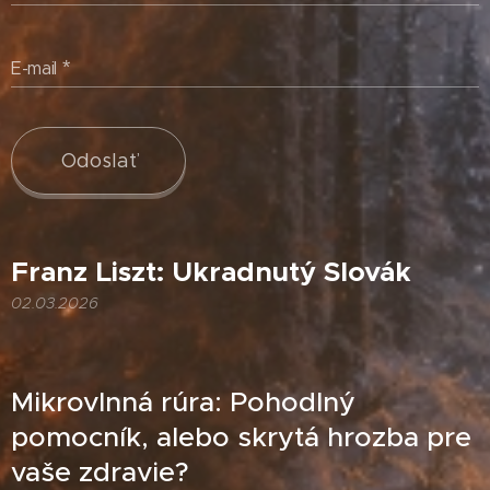
E-mail
Odoslať
Franz Liszt: Ukradnutý Slovák
02.03.2026
Mikrovlnná rúra: Pohodlný
pomocník, alebo skrytá hrozba pre
vaše zdravie?