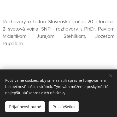
Rozhovory o histórii Slovenska počas 20. storočia,
2. svetová vojna, SNP - rozhovory s PhDr. Pavlom
Mičianikom, Jurajom Stehlíkom, Jozefom
Pupalom...
Používame cookies, aby sme zaistili správne fungovanie a
bezpečnosť našich stránok. Tým vám môžeme poskytnúť tú
najlepšiu skúsenosť z ich návštevy.
Prijať nevyhnutné
Prijať všetko