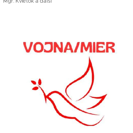
Mgr. Kvietok a ďalší