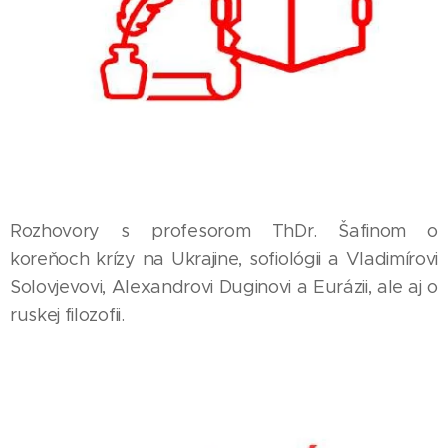
Rozhovory s profesorom ThDr. Šafinom o
koreňoch krízy na Ukrajine, sofiológii a Vladimírovi
Solovjevovi, Alexandrovi Duginovi a Eurázii, ale aj o
ruskej filozofii.