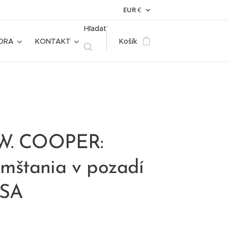
EUR
€
Hľadať
ORA
KONTAKT
Košík
 W. COOPER:
mštania v pozadí
USA