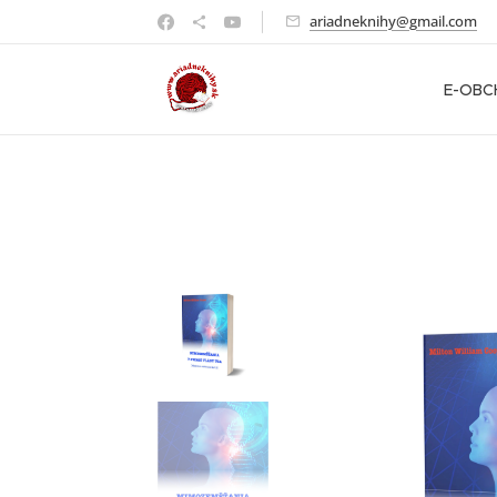
ariadneknihy@gmail.com
E-OB