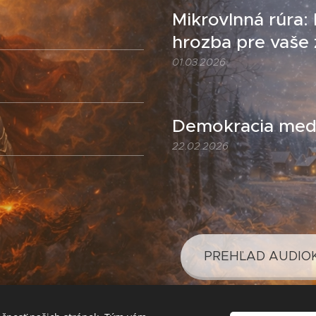
Mikrovlnná rúra:
hrozba pre vaše 
01.03.2026
Demokracia medz
22.02.2026
PREHĽAD AUDIO