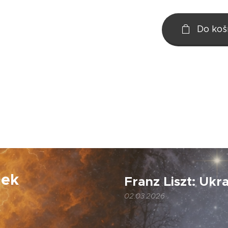
Do koš
iek
Franz Liszt: Ukr
02.03.2026