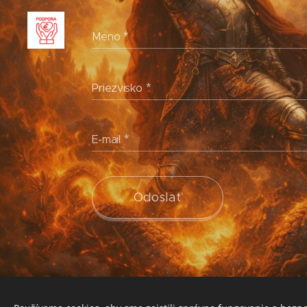
Meno
Priezvisko
E-mail
Odoslať