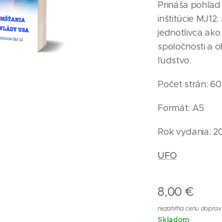
Prináša pohľad 
inštitúcie MJ12
jednotlivca ak
spoločnosti a o
ľudstvo.
Počet strán: 60
Formát: A5
Rok vydania: 2
UFO
8,00
€
nezahŕňa cenu doprav
Skladom