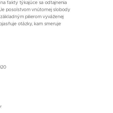
na fakty týkajúce sa odtajnenia
. Je posolstvom vnútornej slobody
o základným pilierom vyváženej
bjasňuje otázky, kam smeruje
020
y