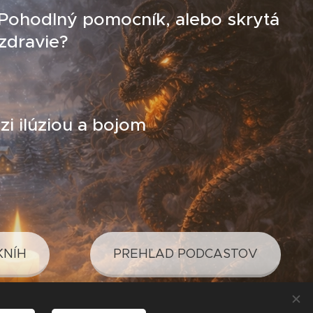
 Pohodlný pomocník, alebo skrytá
zdravie?
i ilúziou a bojom
KNÍH
PREHĽAD PODCASTOV