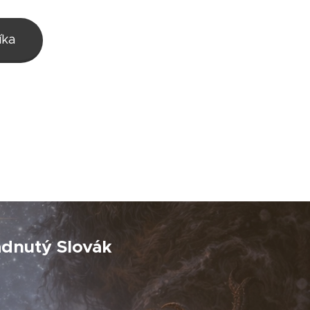
íka
adnutý Slovák