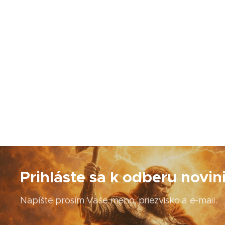
Prihláste sa k odberu novin
Napíšte prosím Vaše meno, priezvisko a e-mail.