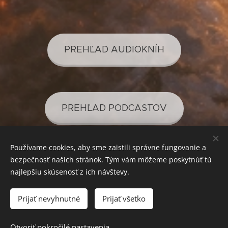
PREHĽAD AUDIOKNÍH
PREHĽAD PODCASTOV
Používame cookies, aby sme zaistili správne fungovanie a
SVETLO PRE VAŠE POZNANIE
Cookies
bezpečnosť našich stránok. Tým vám môžeme poskytnúť tú
Mena
najlepšiu skúsenosť z ich návštevy.
EUR €
CZK Kč
Prijať nevyhnutné
Prijať všetko
Vypredané
Otvoriť pokročilé nastavenia