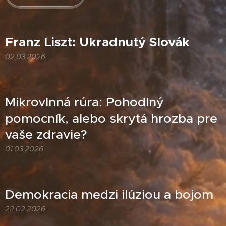
Franz Liszt: Ukradnutý Slovák
02.03.2026
Mikrovlnná rúra: Pohodlný
pomocník, alebo skrytá hrozba pre
vaše zdravie?
01.03.2026
Demokracia medzi ilúziou a bojom
22.02.2026