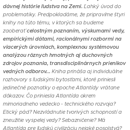
dávnej histórie ľudstva na Zemi.
Ľahký úvod do
problematiky. Predpokladáme, že pripravíme štyri
knihy na túto tému, v ktorých sa budeme
celostným poznaním, výskumami vedy,
zaoberať
empirickými dátami, racionálnymi rozbormi na
viacerých úrovniach, komplexnou systémovou
analýzou rôznych hmotných aj duchovných
zdrojov poznania, transdisciplinárnych prienikov
vedných odborov...
Kniha prináša aj individuálne
rozhovory s ľudskými bytosťami, ktoré priniesli
jedinečné poznatky o epoche Atlantídy vrátane
dôkazov. Čo priniesla Atlantída okrem
mimoriadneho vedecko - technického rozvoja?
Etický pád? Nezvládnutie tvorivých schopností a
zneužitie vyspelej vedy? Sebazničenie? Má
Atlantída pre ľudskú civilizáciu nejaké posolstvá?