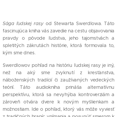
Sága ľudskej rasy
od Stewarta Swerdlowa. Táto
fascinujúca kniha vás zavedie na cestu objavovania
pravdy o pôvode ľudstva, jeho tajomstvách a
spletitých zákrutách histórie, ktorá formovala to,
kým sme dnes.
Swerdlowov pohľad na históriu ľudskej rasy je iný,
než na aký sme zvyknutí z kresťanstva,
náboženských tradícií či zaužívaných vedeckých
teórií. Táto audiokniha prináša alternatívnu
perspektívu, ktorá sa nevyhýba kontroverziám a
zároveň otvára dvere k novým myšlienkam a
možnostiam. Ide o pohľad, ktorý vás môže vyviesť
z tradičných hraníc vnímania a posunúť smerom k