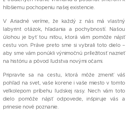
hlbšiemu pochopeniu našej existencie.
V Ariadné veríme, že každý z nás má vlastný
labyrint otázok, hľadania a pochybností. Našou
úlohou je byť tou niťou, ktorá vám pomôže nájsť
cestu von. Práve preto sme si vybrali toto dielo –
aby sme vám ponúkli výnimočnú príležitosť nazrieť
na históriu a pôvod ľudstva novými očami.
Pripravte sa na cestu, ktorá môže zmeniť váš
pohľad na svet, vaše korene i vaše miesto v tomto
veľkolepom príbehu ľudskej rasy. Nech vám toto
dielo pomôže nájsť odpovede, inšpiruje vás a
prinesie nové poznanie.