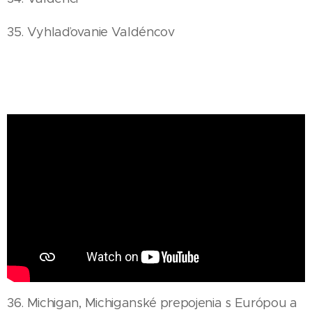
35. Vyhlaďovanie Valdéncov
36. Michigan, Michiganské prepojenia s Európou a