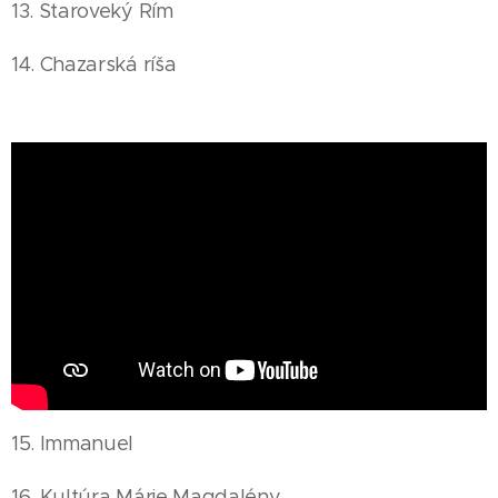
13. Staroveký Rím
14. Chazarská ríša
15. Immanuel
16. Kultúra Márie Magdalény