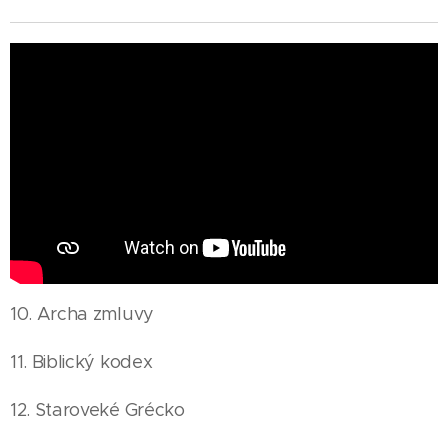
10. Archa zmluvy
11. Biblický kodex
12. Staroveké Grécko