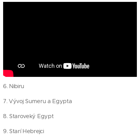
6. Nibiru
7. Vývoj Sumeru a Egypta
8. Staroveký Egypt
9. Starí Hebrejci