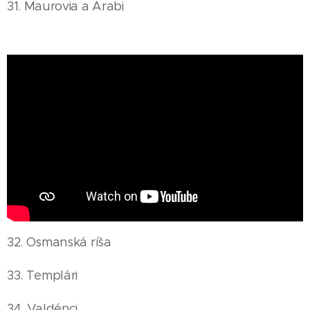
31. Maurovia a Arabi
32. Osmanská ríša
33. Templári
34. Valdénci