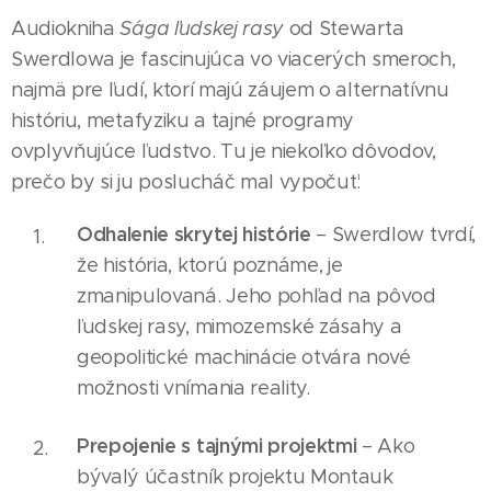
Audiokniha
Sága ľudskej rasy
od Stewarta
Swerdlowa je fascinujúca vo viacerých smeroch,
najmä pre ľudí, ktorí majú záujem o alternatívnu
históriu, metafyziku a tajné programy
ovplyvňujúce ľudstvo. Tu je niekoľko dôvodov,
prečo by si ju poslucháč mal vypočuť:
Odhalenie skrytej histórie
– Swerdlow tvrdí,
že história, ktorú poznáme, je
zmanipulovaná. Jeho pohľad na pôvod
ľudskej rasy, mimozemské zásahy a
geopolitické machinácie otvára nové
možnosti vnímania reality.
Prepojenie s tajnými projektmi
– Ako
bývalý účastník projektu Montauk