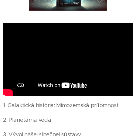
1. Galaktická história: Mimozemská prítomnosť
2. Planetárna veda
3. Vývoj našej slnečnej sústavy