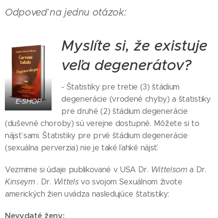
Odpoveď na jednu otázok:
Myslíte si, že existuje
veľa degenerátov?
- Štatistiky pre tretie (3) štádium
degenerácie (vrodené chyby) a štatistiky
E-SHOP
pre druhé (2) štádium degenerácie
(duševné choroby) sú verejne dostupné. Môžete si to
nájsť sami. Štatistiky pre prvé štádium degenerácie
(sexuálna perverzia) nie je také ľahké nájsť.
Vezmime si údaje publikované v USA Dr.
Wittelsom
a Dr.
Kinseym
. Dr.
Wittels
vo svojom Sexuálnom živote
amerických žien uvádza nasledujúce štatistiky:
Nevydaté ženy: