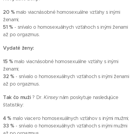
20 %
malo viacnásobné homosexuálne vzťahy s inými
ženami;
51 %
- snívalo o homosexuálnych vzťahoch s inými ženami
až po orgazmus.
Vydaté ženy:
15 %
malo viacnásobné homosexuálne vzťahy s inými
ženami;
32 %
- snívalo o homosexuálnych vzťahoch s inými ženami
až po orgazmus.
Tak čo muži
? Dr.
Kinsey
nám poskytuje nasledujúce
štatistiky:
4 %
malo viacero homosexuálnych vzťahov s inými mužmi;
33 %
- snívalo o homosexuálnych vzťahoch s inými mužmi
až po orgazmus.