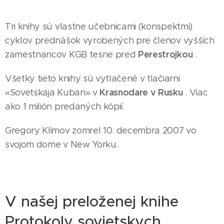
Tri knihy sú vlastne učebnicami (konspektmi)
cyklov prednášok vyrobených pre členov vyšších
Perestrojkou
zamestnancov KGB tesne pred
.
Všetky tieto knihy sú vytlačené v tlačiarni
Krasnodare v Rusku
«Sovetskaja Kuban» v
. Viac
ako 1 milión predaných kópií.
Gregory Klimov zomrel 10. decembra 2007 vo
svojom dome v New Yorku.
V našej preloženej knihe
Protokoly sovietskych