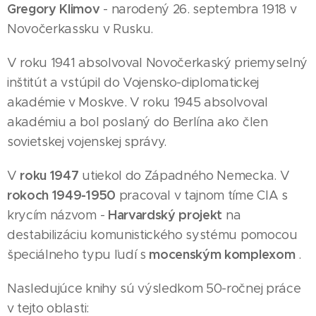
Gregory Klimov
- narodený 26. septembra 1918 v
Novočerkassku v Rusku.
V roku 1941 absolvoval Novočerkaský priemyselný
inštitút a vstúpil do Vojensko-diplomatickej
akadémie v Moskve. V roku 1945 absolvoval
akadémiu a bol poslaný do Berlína ako člen
sovietskej vojenskej správy.
roku 1947
V
utiekol do Západného Nemecka. V
rokoch 1949-1950
pracoval v tajnom tíme CIA s
Harvardský projekt
krycím názvom -
na
destabilizáciu komunistického systému pomocou
mocenským komplexom
špeciálneho typu ľudí s
.
Nasledujúce knihy sú výsledkom 50-ročnej práce
v tejto oblasti: