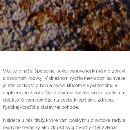
Vitajte v našej špeciálnej sekcii venovanej knihám o zdraví
a osobnom rozvoji. V dnešnom rýchlo meniacom sa svete
je starostlivosť o telo a myseľ kľúčom k vyváženému a
naplnenému životu. Naša zbierka zahŕňa široké spektrum
diel, ktoré vám pomôžu na ceste k lepšiemu zdraviu,
fyzickej kondícii a duševnej pohode.
Nájdete u nás tituly, ktoré vám poskytnú praktické rady a
overené techniky, ako zlepšiť svoj životný štýl, zvládať