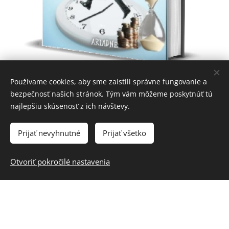
Používame cookies, aby sme zaistili správne fungovanie a
bezpečnosť našich stránok. Tým vám môžeme poskytnúť tú
najlepšiu skúsenosť z ich návštevy.
Prijať nevyhnutné
Prijať všetko
Otvoriť pokročilé nastavenia