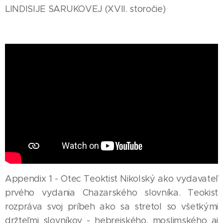
LINDISIJE SARUKOVEJ (XVII. storočie)
Appendix 1 - Otec Teoktist Nikolský ako vydavateľ
prvého vydania Chazarského slovníka. Teokist
rozpráva svoj príbeh ako sa stretol so všetkými
držteľmi slovníkov - hebrejského, moslimského aj