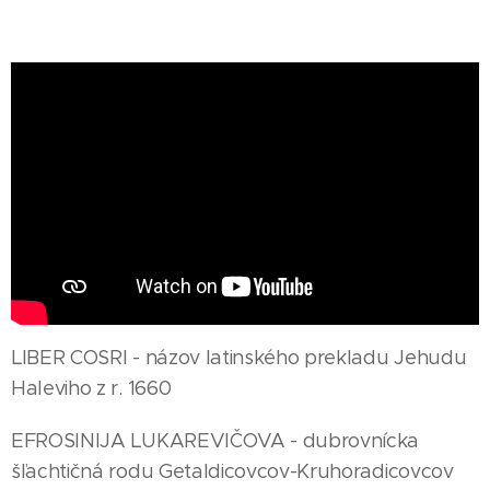
LIBER COSRI - názov latinského prekladu Jehudu
Haleviho z r. 1660
EFROSINIJA LUKAREVIČOVA - dubrovnícka
šľachtičná rodu Getaldicovcov-Kruhoradicovcov