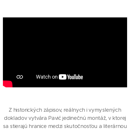
Z historických zápisov, reálnych i vymyslených
dokladov vytvára Pavić jedinečnú montáž, v ktorej
sa stierajú hranice medzi skutočnosťou a literárnou