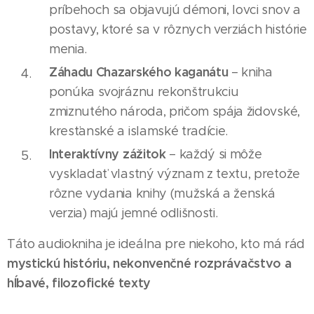
príbehoch sa objavujú démoni, lovci snov a
postavy, ktoré sa v rôznych verziách histórie
menia.
Záhadu Chazarského kaganátu
– kniha
ponúka svojráznu rekonštrukciu
zmiznutého národa, pričom spája židovské,
kresťanské a islamské tradície.
Interaktívny zážitok
– každý si môže
vyskladať vlastný význam z textu, pretože
rôzne vydania knihy (mužská a ženská
verzia) majú jemné odlišnosti.
Táto audiokniha je ideálna pre niekoho, kto má rád
mystickú históriu, nekonvenčné rozprávačstvo a
hĺbavé, filozofické texty