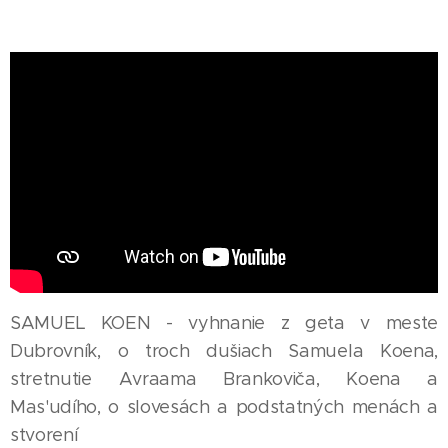
SAMUEL KOEN - vyhnanie z geta v meste
Dubrovník, o troch dušiach Samuela Koena,
stretnutie Avraama Brankoviča, Koena a
Mas'udího, o slovesách a podstatných menách a
stvorení