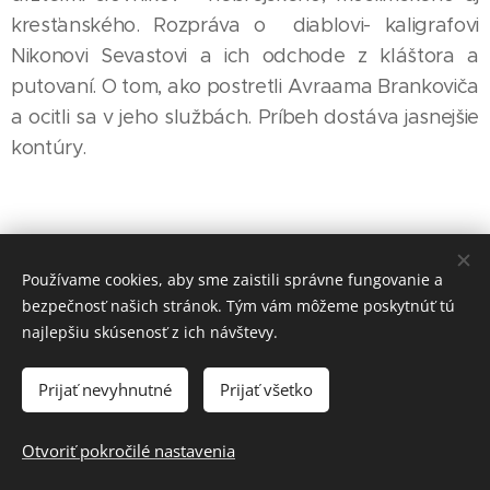
kresťanského. Rozpráva o diablovi- kaligrafovi
Nikonovi Sevastovi a ich odchode z kláštora a
putovaní. O tom, ako postretli Avraama Brankoviča
a ocitli sa v jeho službách. Príbeh dostáva jasnejšie
kontúry.
Používame cookies, aby sme zaistili správne fungovanie a
bezpečnosť našich stránok. Tým vám môžeme poskytnúť tú
najlepšiu skúsenosť z ich návštevy.
Prijať nevyhnutné
Prijať všetko
Otvoriť pokročilé nastavenia