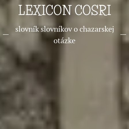
LEXICON COSRI
slovník slovníkov o chazarskej
otázke