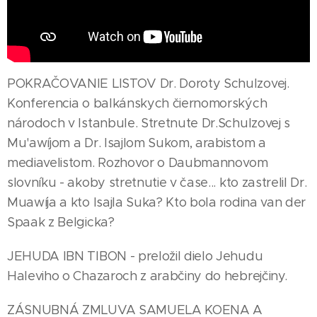
POKRAČOVANIE LISTOV Dr. Doroty Schulzovej.
Konferencia o balkánskych čiernomorských
národoch v Istanbule. Stretnute Dr.Schulzovej s
Mu'awíjom a Dr. Isajlom Sukom, arabistom a
mediavelistom. Rozhovor o Daubmannovom
slovníku - akoby stretnutie v čase... kto zastrelil Dr.
Muawíja a kto Isajla Suka? Kto bola rodina van der
Spaak z Belgicka?
JEHUDA IBN TIBON - preložil dielo Jehudu
Haleviho o Chazaroch z arabčiny do hebrejčiny.
ZÁSNUBNÁ ZMLUVA SAMUELA KOENA A