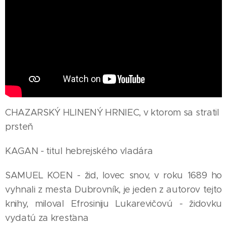
CHAZARSKÝ HLINENÝ HRNIEC, v ktorom sa stratil
prsteň
KAGAN - titul hebrejského vladára
SAMUEL KOEN - žid, lovec snov, v roku 1689 ho
vyhnali z mesta Dubrovník, je jeden z autorov tejto
knihy, miloval Efrosiniju Lukarevičovú - židovku
vydatú za kresťana