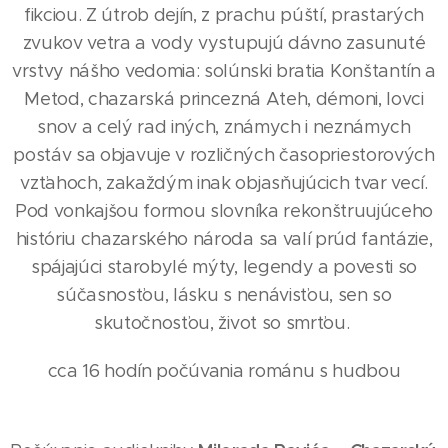
fikciou. Z útrob dejín, z prachu púští, prastarých
zvukov vetra a vody vystupujú dávno zasunuté
vrstvy nášho vedomia: solúnski bratia Konštantín a
Metod, chazarská princezná Ateh, démoni, lovci
snov a celý rad iných, známych i neznámych
postáv sa objavuje v rozličných časopriestorových
vzťahoch, zakaždým inak objasňujúcich tvar vecí.
Pod vonkajšou formou slovníka rekonštruujúceho
históriu chazarského národa sa valí prúd fantázie,
spájajúci starobylé mýty, legendy a povesti so
súčasnosťou, lásku s nenávisťou, sen so
skutočnosťou, život so smrťou.
cca 16 hodín počúvania románu s hudbou