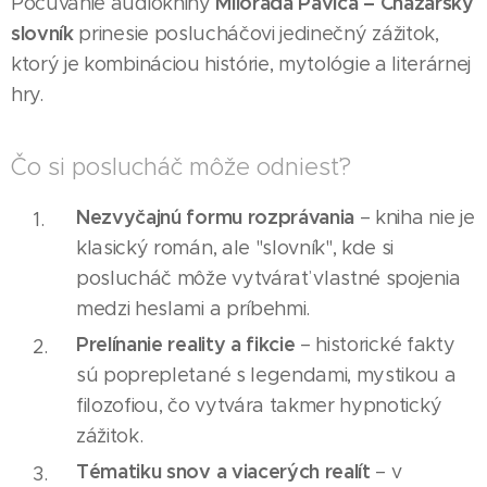
Milorada Pavića – Chazarský
Počúvanie audioknihy
slovník
prinesie poslucháčovi jedinečný zážitok,
ktorý je kombináciou histórie, mytológie a literárnej
hry.
Čo si poslucháč môže odniesť?
Nezvyčajnú formu rozprávania
– kniha nie je
klasický román, ale "slovník", kde si
poslucháč môže vytvárať vlastné spojenia
medzi heslami a príbehmi.
Prelínanie reality a fikcie
– historické fakty
sú poprepletané s legendami, mystikou a
filozofiou, čo vytvára takmer hypnotický
zážitok.
Tématiku snov a viacerých realít
– v