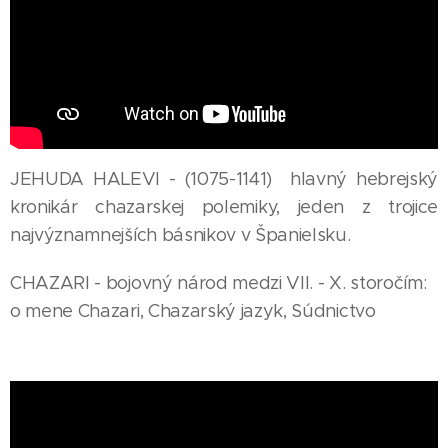
JEHUDA HALEVI - (1075-1141) hlavný hebrejský
kronikár chazarskej polemiky, jeden z trojice
najvýznamnejších básnikov v Španielsku.
CHAZARI - bojovný národ medzi VII. - X. storočím:
o mene Chazari, Chazarský jazyk, Súdnictvo