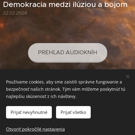
Demokracia medzi ilúziou a bojom
22.02.2026
PREHĽAD AUDIOKNÍH
Používame cookies, aby sme zaistili správne fungovanie a
PREHĽAD PODCASTOV
bezpečnosť našich stránok. Tým vám môžeme poskytnúť tú
najlepšiu skúsenosť z ich návštevy.
Prijať nevyhnutné
Prijať všetko
SVETLO PRE VAŠE POZNANIE
Cookies
Mena
Otvoriť pokročilé nastavenia
EUR €
CZK Kč