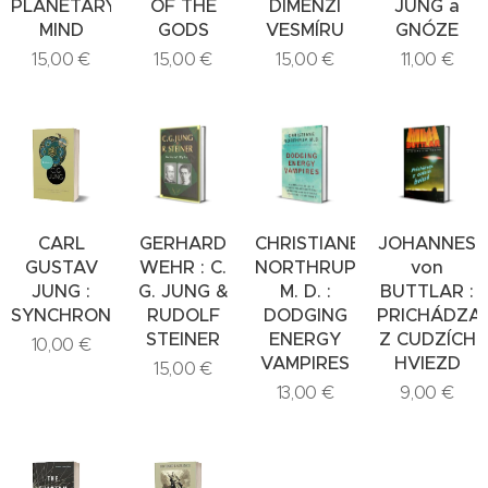
PLANETARY
OF THE
DIMENZÍ
JUNG a
MIND
GODS
VESMÍRU
GNÓZE
15,00
€
15,00
€
15,00
€
11,00
€
CARL
GERHARD
CHRISTIANE
JOHANNES
GUSTAV
WEHR : C.
NORTHRUP,
von
JUNG :
G. JUNG &
M. D. :
BUTTLAR :
SYNCHRONICITY
RUDOLF
DODGING
PRICHÁDZA
STEINER
ENERGY
Z CUDZÍCH
10,00
€
VAMPIRES
HVIEZD
15,00
€
13,00
€
9,00
€