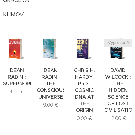
GRAČEVA
KLIMOV
Vypredané
DEAN
DEAN
CHRIS H.
DAVID
RADIN :
RADIN :
HARDY,
WILCOCK :
SUPERNORMAL
THE
PhD :
THE
CONSCIOUS
COSMIC
HIDDEN
9,00
€
UNIVERSE
DNA AT
SCIENCE
THE
OF LOST
9,00
€
ORIGIN
CIVILISATIO
9,00
€
12,00
€