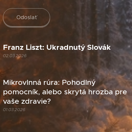
Odoslať
Franz Liszt: Ukradnutý Slovák
02.03.2026
Mikrovlnná rúra: Pohodlný
pomocník, alebo skrytá hrozba pre
vaše zdravie?
01.03.2026