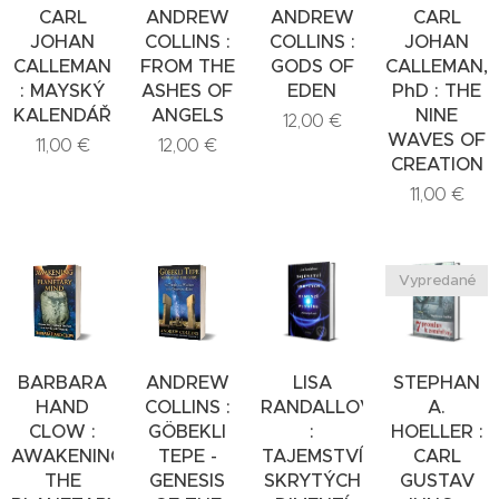
CARL
ANDREW
ANDREW
CARL
JOHAN
COLLINS :
COLLINS :
JOHAN
CALLEMAN
FROM THE
GODS OF
CALLEMAN,
: MAYSKÝ
ASHES OF
EDEN
PhD : THE
KALENDÁŘ
ANGELS
NINE
12,00
€
WAVES OF
11,00
€
12,00
€
CREATION
11,00
€
Vypredané
BARBARA
ANDREW
LISA
STEPHAN
HAND
COLLINS :
RANDALLOVÁ
A.
CLOW :
GÖBEKLI
:
HOELLER :
AWAKENING
TEPE -
TAJEMSTVÍ
CARL
THE
GENESIS
SKRYTÝCH
GUSTAV