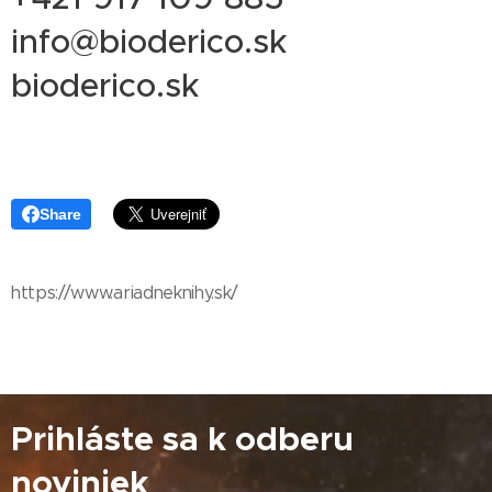
info@bioderico.sk
bioderico.sk
Share
https://www.ariadneknihy.sk/
Prihláste sa k odberu
noviniek