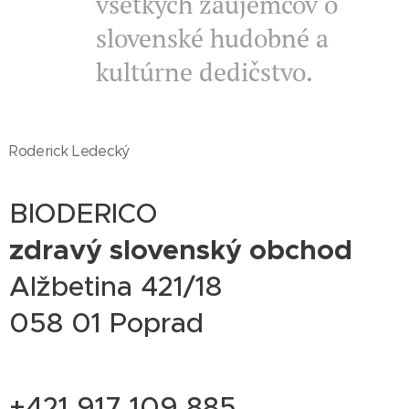
všetkých záujemcov o
slovenské hudobné a
kultúrne dedičstvo.
Roderick Ledecký
BIODERICO
zdravý slovenský obchod
Alžbetina 421/18
058 01 Poprad
+421 917 109 885