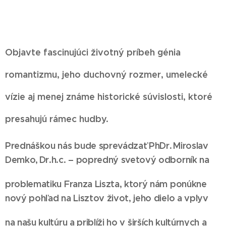
Objavte fascinujúci životný príbeh génia
romantizmu, jeho duchovný rozmer, umelecké
vízie aj menej známe historické súvislosti, ktoré
presahujú rámec hudby.
Prednáškou
n
ás bude sprevádzať
PhDr. Miroslav
Demko, Dr.h.c.
– popredný svetový odborník na
problematiku Franza Liszta, ktorý
n
ám
ponúk
ne
nový pohľad na Lisztov
život,
jeho
dielo
a vplyv
na
našu
kultúru
a
priblíži
ho
v širších kultúrnych a