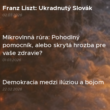
Franz Liszt: Ukradnutý Slovák
02.03.2026
Mikrovlnná rúra: Pohodlný
pomocník, alebo skrytá hrozba pre
vaše zdravie?
01.03.2026
Demokracia medzi ilúziou a bojom
22.02.2026