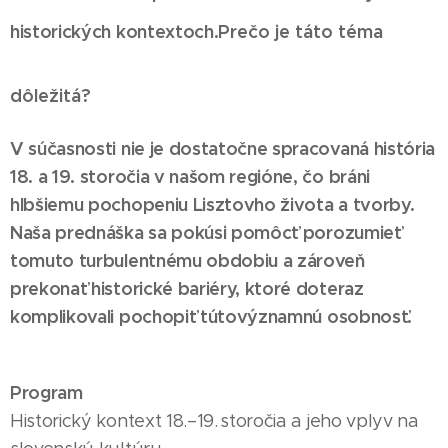
historických
kontexto
ch
.
P
rečo je táto téma
dôležitá?
V súčasnosti nie je dostatočne spracovaná história
18. a 19. storočia v
našom
regióne, čo bráni
hlbšiemu pochopeniu Lisztovho života a tvorby.
Naša prednáška
sa pokúsi
pom
ôcť porozumieť
tomuto turbulentnému obdobiu a
zároveň
prekonať historické bariéry, ktoré doteraz
komplikovali po
chopiť
t
ú
to
významnú
osobnos
ť
.
Program
Historický kontext 18.–19. storočia a jeho vplyv na