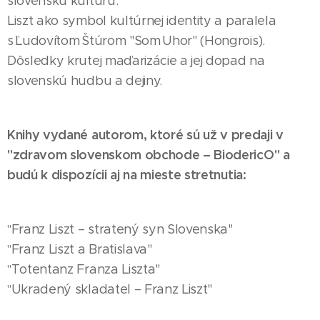
slovenskú kultúru.
Liszt ako symbol kultúrnej identity a paralela
s Ľudovítom Štúrom "Som Uhor" (Hongrois).
Dôsledky krutej maďarizácie a jej dopad na
slovenskú hudbu a dejiny.
Knihy vydané
autor
om
, ktoré
sú už v predaji v
"zdravom slovenskom obchode – BiodericO" a
budú k dispozícii
aj
na mieste stretnutia:
Franz Liszt – stratený syn Slovenska"
"
Franz Liszt a Bratislava"
"
Totentanz Franza Liszta"
"
Ukradený skladatel – Franz Liszt"
"