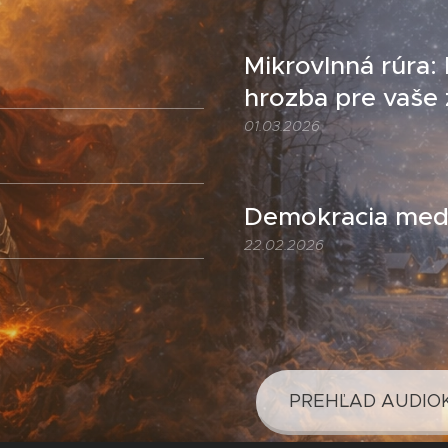
Mikrovlnná rúra:
hrozba pre vaše 
01.03.2026
Demokracia medz
22.02.2026
PREHĽAD AUDIO