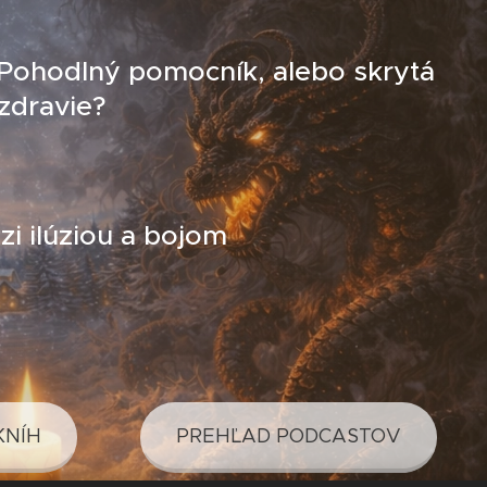
 Pohodlný pomocník, alebo skrytá
zdravie?
i ilúziou a bojom
KNÍH
PREHĽAD PODCASTOV