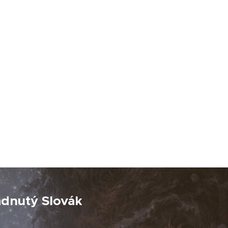
adnutý Slovák