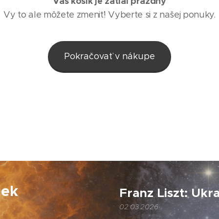
Váš košík je zatiaľ prázdny
Vy to ale môžete zmeniť! Vyberte si z našej ponuky.
Pokračovať v nákupe
iek
Franz Liszt: Ukr
02.03.2026