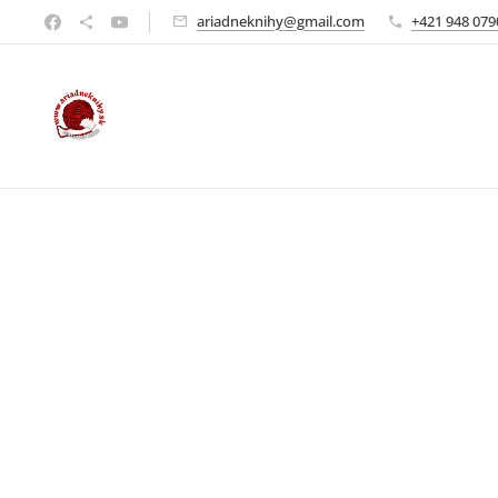
ariadneknihy@gmail.com
+421 948 079