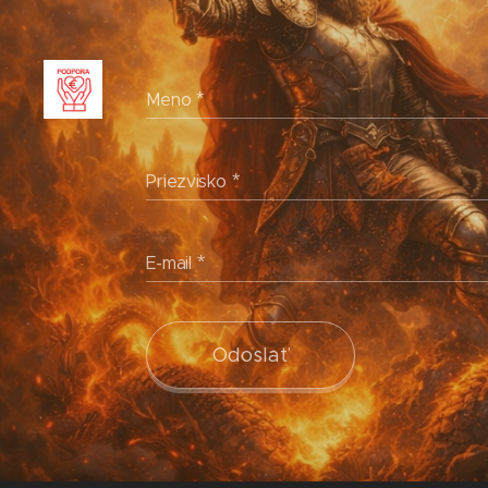
Meno
Priezvisko
E-mail
Odoslať