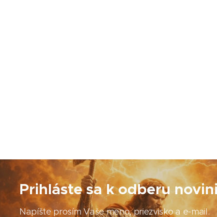
Prihláste sa k odberu novin
Napíšte prosím Vaše meno, priezvisko a e-mail.