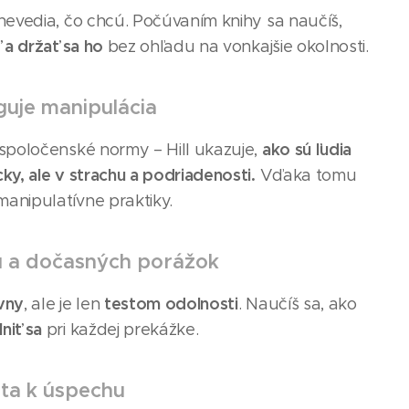
 nevedia, čo chcú. Počúvaním knihy sa naučíš,
ľ a držať sa ho
bez ohľadu na vonkajšie okolnosti.
guje manipulácia
ako sú ľudia
i spoločenské normy – Hill ukazuje,
cky, ale v strachu a podriadenosti.
Vďaka tomu
manipulatívne praktiky.
u a dočasných porážok
ívny
testom odolnosti
, ale je len
. Naučíš sa, ako
niť sa
pri každej prekážke.
sta k úspechu