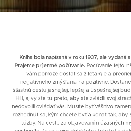
Kniha bola napísaná v roku 1937, ale vydaná a
Prajeme príjemné počúvanie.
Počúvanie tejto in
vám pomôže dostať sa z letargie a preorie
negatívneho zmýšľania na pozitívne. Dostane
šťastnú cestu jasnejšej, lepšej a úspešnejšej bu
Hill, aj vy ste tu preto, aby ste zvládli svoj str
nedovolili ovládať vás. Musíte byť vášnivo zamera
rozhodnúť sa, kým chcete byť a konať tak, aby s
túžby. Na ceste za objavovaním úžasných my