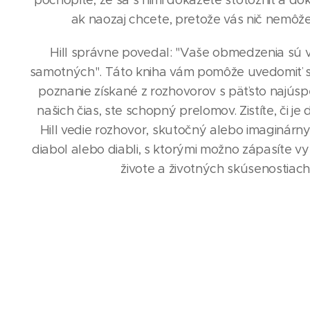
pochopíte, že sa s nimi dokážete stotožniť a d
ak naozaj chcete, pretože vás nič nemôže 
Hill správne povedal: "Vaše obmedzenia sú 
samotných". Táto kniha vám pomôže uvedomiť si,
poznanie získané z rozhovorov s päťsto najúsp
našich čias, ste schopný prelomov. Zistíte, či je 
Hill vedie rozhovor, skutočný alebo imaginárn
diabol alebo diabli, s ktorými možno zápasíte vy
živote a životných skúsenostiach