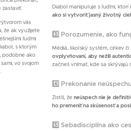
okonca prekonať,
Diabol manipuluje s ľuďmi, ktorí
zastaviť.
ako si vytvoriť jasný životný cie
výtvorom vás
 že ak využijete
3️⃣ Porozumenie, ako fun
ešnejšími ľuďmi
diabol, s ktorým
Médiá, školský systém, cirkev č
y, podobne ako
ovplyvňovaní, aby nežili autenti
 sami, vo svojom
začneš vnímať, kde sa skrývajú 
.
4️⃣ Prekonanie neúspech
neúspech nie je definit
Zistíš, že
ho premeniť na skúsenosť a posil
5️⃣ Sebadisciplína ako ce