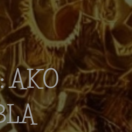
: AKO
BLA