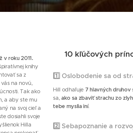
📌 10 kľúčových prín
ž v roku 2011.
špiratívnej knihy
ntovať sa z
1️⃣ Oslobodenie sa od st
 vás na novú,
7 hlavných druhov 
Hill odhaľuje
dúcnosti. Tak ako
ako sa zbaviť strachu zo zlyh
sa,
ach, a aby ste mu
tebe myslia iní
.
ný na svoj cieľ a
te dosiahli svoje
šlienok Hilla
2️⃣ Sebapoznanie a rozv