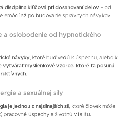
 disciplína kľúčová pri dosahovaní cieľov
– od
ie emócií až po budovanie správnych návykov.
sle a oslobodenie od hypnotického
ické návyky
, ktoré buď vedú k úspechu, alebo k
vytvárať myšlienkové vzorce, ktoré ťa posunú
truktívnych
.
ergie a sexuálnej sily
ia je jednou z najsilnejších síl
, ktoré človek môže
, pracovné úspechy a životnú vitalitu.