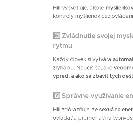
myšlienková
Hill vysvetľuje, ako je
kontroly myšlienok cez ovládan
6️⃣ Zvládnutie svojej my
rytmu
automat
Každý človek si vytvára
vedome 
zlyhaniu. Naučíš sa, ako
vpred, a ako sa zbaviť tých deš
7️⃣ Správne využívanie en
sexuálna energ
Hill zdôrazňuje, že
ovládať a premieňať na tvorivosť