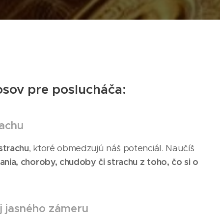
osov pre poslucháča:
rachu
strachu
, ktoré obmedzujú náš potenciál. Naučíš
ania, choroby, chudoby či strachu z toho, čo si o
oj jasného zámeru