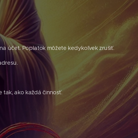
?
a účet. Poplatok môžete kedykoľvek zrušiť.
adresu.
 tak, ako každá činnosť.