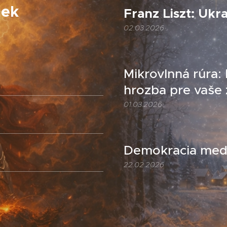
iek
Franz Liszt: Ukr
02.03.2026
Mikrovlnná rúra:
hrozba pre vaše 
01.03.2026
Demokracia medz
22.02.2026