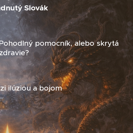
adnutý Slovák
 Pohodlný pomocník, alebo skrytá
zdravie?
i ilúziou a bojom