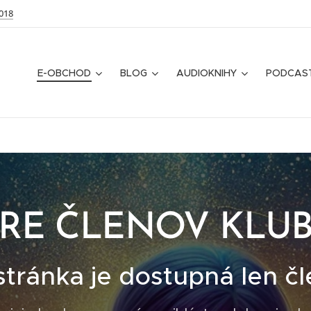
018
E-OBCHOD
BLOG
AUDIOKNIHY
PODCAS
RE ČLENOV KLU
stránka je dostupná len č