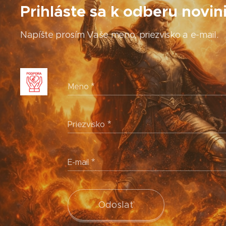
Prihláste sa k odberu novin
Napíšte prosím Vaše meno, priezvisko a e-mail.
Meno
Priezvisko
E-mail
Odoslať