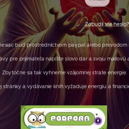
Zabudli ste heslo
mesiac buď prostredníctvom paypal alebo prevodom n
ávy pre prijímateľa napíšte slovo dar a svoju mailovú 
Zbytočne sa tak vyhneme vzájomnej strate energie.
stránky a vydávanie kníh vyžaduje energiu a financie