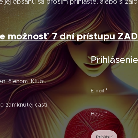
 jej obsahu sa prosím prihláste, alebo si zal
te možnosť 7 dní prístupu Z
Prihláseni
len členom Klubu
E-mail
do zamknutej časti
Heslo
Prihlásiť