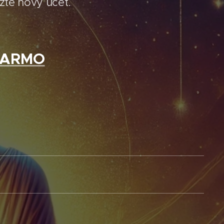
ožte nový účet.
ADARMO
e