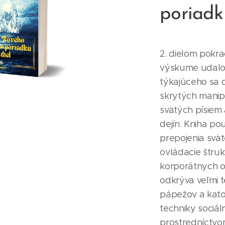
poriadku
2. dielom pokr
výskume udalostí
týkajúceho sa 
skrytých manip
svätých písiem 
dejín. Kniha p
prepojenia svät
ovládacie štru
korporátnych or
odkrýva veľmi 
pápežov a katol
techniky sociál
prostredníctv