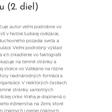
 (2. diel)
ačuje autor veľmi podrobne vo
 v histórii ľudskej civilizácie,
duchovného pozadia sveta a
ulácii. Veľmi podrobný výklad
a ich zrkadlenie vo faktografii
oukazuje na temné stránky a
ej stolice vo Vatikáne na rôzne
ktúry nadnárodných formácii a
ganizácii. V niektorých častiach
temné stránky samotných
íckej cirkvi. Kniha je doplnená o
neho inžinierstva na Zemi, ktoré
om známych i menej známych