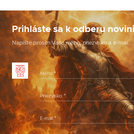
Prihláste sa k odberu novin
Napíšte prosím Vaše meno, priezvisko a e-mail.
Meno
Priezvisko
E-mail