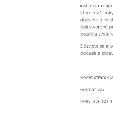
inštitúcii manip
ktoré myšlienky
dozviete o nie
boli stvorené 
pozadia sveta 
Dozviete sa aj 
počasia a zdrav
Počet strán: 4
Formát: A5
ISBN: 978-80-9