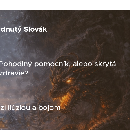
adnutý Slovák
 Pohodlný pomocník, alebo skrytá
zdravie?
i ilúziou a bojom