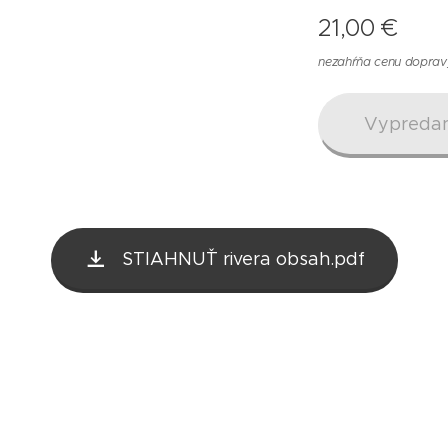
21,00
€
nezahŕňa cenu doprav
Vypreda
STIAHNUŤ rivera obsah.pdf