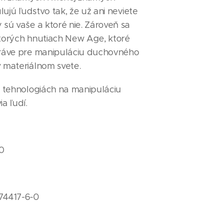
ulujú ľudstvo tak, že už ani neviete
 sú vaše a ktoré nie. Zároveň sa
ktorých hnutiach New Age, ktoré
práve pre manipuláciu duchovného
v materiálnom svete.
o tehnologiách na manipuláciu
ia ľudí.
50
74417-6-0