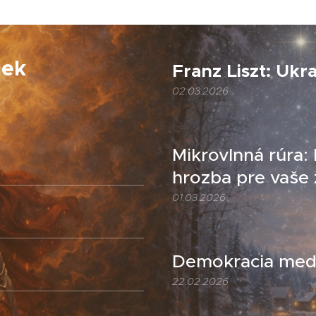
iek
Franz Liszt: Ukr
02.03.2026
Mikrovlnná rúra:
hrozba pre vaše 
01.03.2026
Demokracia medz
22.02.2026