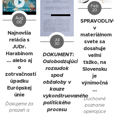
Feb
20
Aug
SPRAVODLI
06
v
Najnovšia
materiálnom
relácia s
Júl
svete sa
30
JUDr.
dosahuje
Harabinom
DOKUMENT:
veľmi
... alebo aj
Oslobodzujúci
ťažko, na
o
rozsudok
Slovensku
zotrvačnosti
spod
je
úpadku
obžaloby v
výnimočná
Európskej
kauze
...
únie
vykonštruovaného
Duchovné
politického
Ďakujeme za
poznanie
procesu
priazeň a
opierajúce