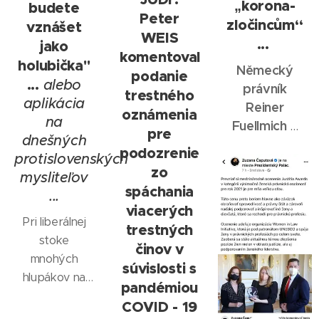
len sem tam
„korona-
budete
1000
Peter
preniká
zločincům“
vznášet
právnikov a
WEIS
svetelná
...
jako
viac ako 10
komentoval
priaznivá
000
holubička"
Německý
podanie
energia k
lekárskych
...
alebo
právník
niektorým
trestného
expertov
aplikácia
Reiner
jednotlivcom.
oznámenia
inicioval
na
Fuellmich v
Ako keby bola
pre
najväčší
dnešných
tomto
táto deka
podozrenie
súdny
protislovenských
rozhovoru
poprepichávaná
proces s
zo
mysliteľov
skvěle
špendlíkmi,
názvom
spáchania
...
vystihuje
veľmi
Norimberg 2.
viacerých
podstatu
Pri liberálnej
sporadicky,...
Obvinenia
trestných
toho, o čem
stoke
sú proti
činov v
je "covid
mnohých
Svetovej
súvislosti s
pandemie",
hlupákov na
zdravotníckej
pandémiou
jak a proč
Slovensku,
organizácii
COVID - 19
začala, a jaký
ktoré sú
(WHO),