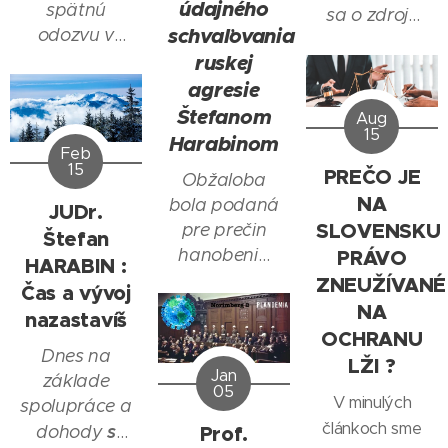
údajného
spätnú
sa o zdroje
schvaľovania
odozvu v
pravdivého
súvislosti s
ruskej
poznania
reláciou,
agresie
(priaznivého
ktorú sme
Štefanom
vývoja)
Aug
nahrali dňa
15
hovorí o
Harabinom
Feb
23. júla 2025
axióme,
15
PREČO JE
Obžaloba
s JUDr.
ktorá znie :
NA
bola podaná
JUDr.
Štefanom
"Čím je
SLOVENSKU
pre prečin
Štefan
Harabinom.
vyššia
hanobenia
PRÁVO
Nájdete v nej
HARABIN :
frekvencia
národa, rasy
ZNEUŽÍVANÉ
mnoho
Čas a vývoj
čistoty
a
NA
zaujímavostí,
nazastavíš
energie
presvedčenia
OCHRANU
ktoré v
vyváženosti
a prečin
Dnes na
budúcnosti
LŽI ?
(zahŕňajúca
Jan
schvaľovania
základe
ešte budeme
05
duchovnú
V minulých
trestného
spolupráce a
analyzovať.
slobodu a
článkoch sme
činu.
s
Prof.
dohody
Okrem iného
spravodlivosť,