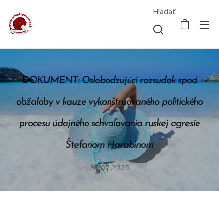
Hľadať
DOKUMENT: Oslobodzujúci rozsudok spod
obžaloby v kauze vykonštruovaného politického
procesu údajného schvaľovania ruskej agresie
Štefanom Harabinom
30.07.2025