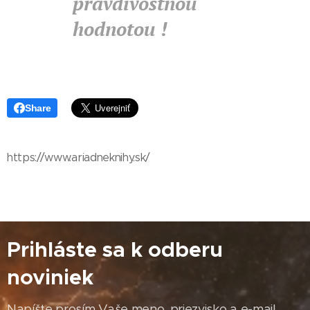
pravdivostnou
hodnotou !
Share
https://www.ariadneknihy.sk/
Prihláste sa k odberu
noviniek
Napíšte prosím Vaše meno, priezvisko a e-mail.