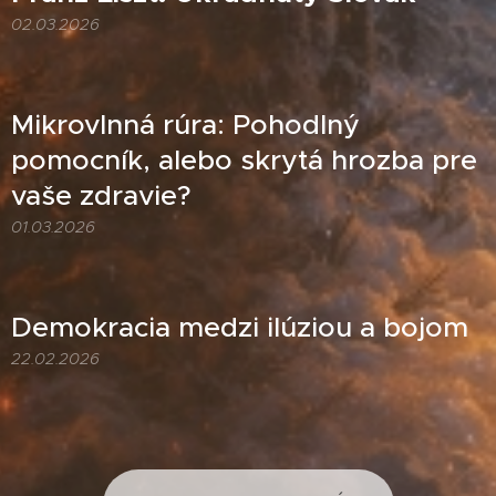
02.03.2026
Mikrovlnná rúra: Pohodlný
pomocník, alebo skrytá hrozba pre
vaše zdravie?
01.03.2026
Demokracia medzi ilúziou a bojom
22.02.2026