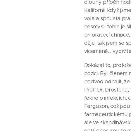
dlouhý příběh hodně
Kalifornii, když jsm
volala spousta přát
nesmysl, tohle je š
při prasečí chřipce
děje, tak jsem se 
víceméně... vydržte
Dokázal to, protože
pozici. Byl člene
podvod odhalit, že 
Prof. Dr. Drostena, 
řekne o infekcích, 
Ferguson, což jsou 
farmaceutickému p
ale ve skandinávsk
dětí, dnes jsou to m