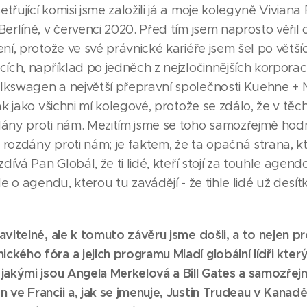
řující komisi jsme založili já a moje kolegyně Viviana 
rlíně, v červenci 2020. Před tím jsem naprosto věřil ofic
ení, protože ve své právnické kariéře jsem šel po vět
ích, například po jedněch z nejzločinnějších korporac
kswagen a největší přepravní společnosti Kuehne + 
ak jako všichni mí kolegové, protože se zdálo, že v tě
ány proti nám. Mezitím jsme se toho samozřejmě hodn
u rozdány proti nám; je faktem, že ta opačná strana, 
dívá Pan Globál, že ti lidé, kteří stojí za touhle agend
e o agendu, kterou tu zavádějí - že tihle lidé už desítky
vitelné, ale k tomuto závěru jsme došli, a to nejen p
kého fóra a jejich programu Mladí globální lídři kte
jakými jsou Angela Merkelová a Bill Gates a samozřej
ve Francii a, jak se jmenuje, Justin Trudeau v Kanadě