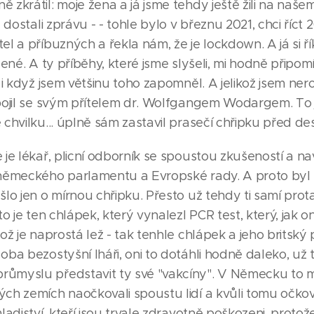
 zkrátil: moje žena a já jsme tehdy ještě žili na našem
e dostali zprávu - - tohle bylo v březnu 2021, chci říc
el a příbuzných a řekla nám, že je lockdown. A já si řík
ílené. A ty příběhy, které jsme slyšeli, mi hodně připom
, i když jsem většinu toho zapomněl. A jelikož jsem ne
spojil se svým přítelem dr. Wolfgangem Wodargem. To j
 chvilku... úplně sám zastavil prasečí chřipku před dese
 je lékař, plicní odborník se spoustou zkušeností a n
m německého parlamentu a Evropské rady. A proto byl
šlo jen o mírnou chřipku. Přesto už tehdy ti samí prot
to je ten chlápek, který vynalezl PCR test, který, jak 
což je naprostá lež - tak tenhle chlápek a jeho britský 
oba bezostyšní lháři, oni to dotáhli hodně daleko, už
růmyslu představit ty své "vakcíny". V Německu to 
ých zemích naočkovali spoustu lidí a kvůli tomu očkov
ladiství, kteří jsou trvale zdravotně poškozeni, protože