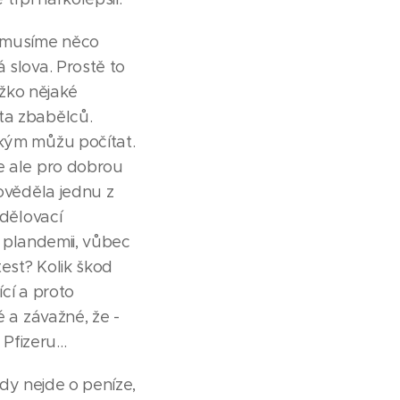
, musíme něco
 slova. Prostě to
ěžko nějaké
ta zbabělců.
ěkým můžu počítat.
ze ale pro dobrou
pověděla jednu z
sdělovací
a plandemii, vůbec
est? Kolik škod
cí a proto
é a závažné, že -
fizeru...
ady nejde o peníze,