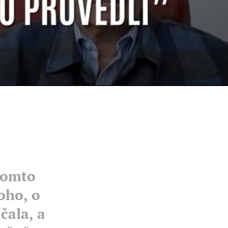
.
tomto
oho, o
čala, a