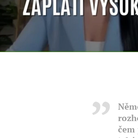
Něme
rozh
čem 