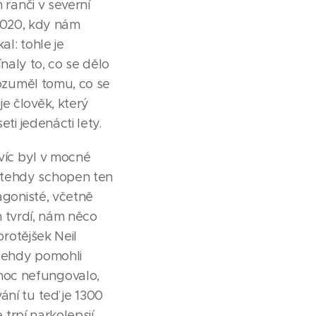
 ranči v severní
t 2020, kdy nám
al: tohle je
ínaly to, co se dělo
rozuměl tomu, co se
e člověk, který
ti jedenácti lety.
avíc byl v mocné
 tehdy schopen ten
agonisté, včetně
on tvrdí, nám něco
protějšek Neil
 tehdy pomohli
moc nefungovalo,
ání tu teď je 1300
 trpí narkolepsií.