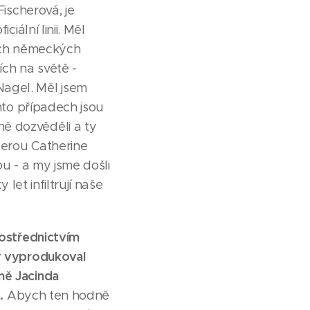
Fischerová, je
iální linii. Měl
ších německých
ích na světě -
Nagel. Měl jsem
chto případech jsou
ě dozvěděli a ty
kterou Catherine
ou - a my jsme došli
 let infiltrují naše
rostřednictvím
rý vyprodukoval
mě Jacinda
.
Abych ten hodně