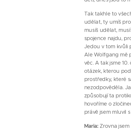
Tak takhle to všec
udělat, ty umíš pro
musíš udělat, musíš
spojence najdu, pr
Jedou v tom kvůli 
Ale Wolfgang mě pr
věc. A tak jsme 10.
otázek, kterou podl
prostředky, které s
nezodpověděla. Jak
způsobují ta protik
hovoříme o zločinec
právě jsem mluvil 
Maria:
Zrovna jsem s