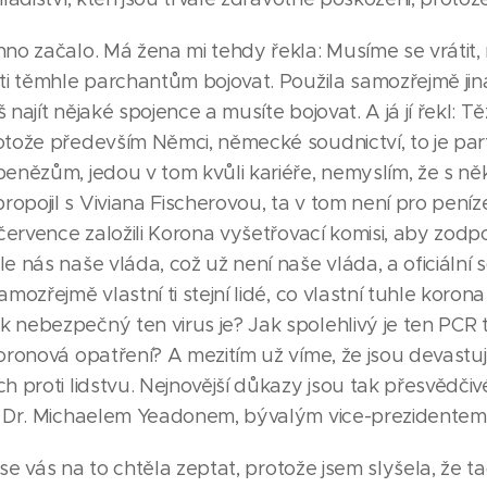
hno začalo. Má žena mi tehdy řekla: Musíme se vrátit
ti těmhle parchantům bojovat. Použila samozřejmě jiná
 najít nějaké spojence a musíte bojovat. A já jí řekl: T
otože především Němci, německé soudnictví, to je par
penězům, jedou v tom kvůli kariéře, nemyslím, že s n
opojil s Viviana Fischerovou, ta v tom není pro pení
 července založili Korona vyšetřovací komisi, aby zod
e nás naše vláda, což už není naše vláda, a oficiální 
amozřejmě vlastní ti stejní lidé, co vlastní tuhle koron
 nebezpečný ten virus je? Jak spolehlivý je ten PCR t
oronová opatření? A mezitím už víme, že jsou devastují
h proti lidstvu. Nejnovější důkazy jsou tak přesvědčiv
s Dr. Michaelem Yeadonem, bývalým vice-prezidentem P
e vás na to chtěla zeptat, protože jsem slyšela, že t