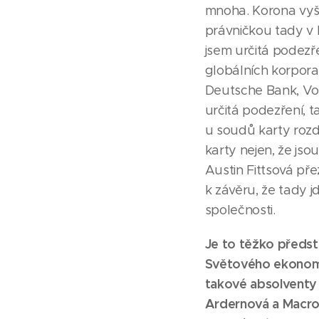
mnoha. Korona vyšet
právničkou tady v Be
jsem určitá podezř
globálních korporac
Deutsche Bank, Vol
určitá podezření, t
u soudů karty rozd
karty nejen, že jso
Austin Fittsová přez
k závěru, že tady jd
společnosti.
Je to těžko předsta
Světového ekonomic
takové absolventy 
Ardernová a Macron 