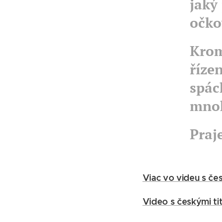
jaký 
očko
Krom
říze
spác
mnoh
Praj
Viac vo videu s č
Video s českými ti