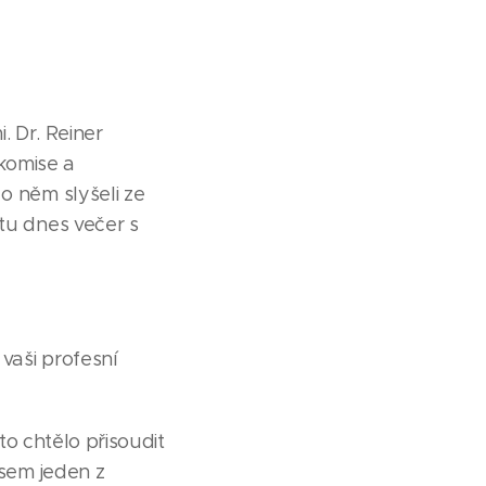
. Dr. Reiner
komise a
o něm slyšeli ze
 tu dnes večer s
vaši profesní
to chtělo přisoudit
jsem jeden z