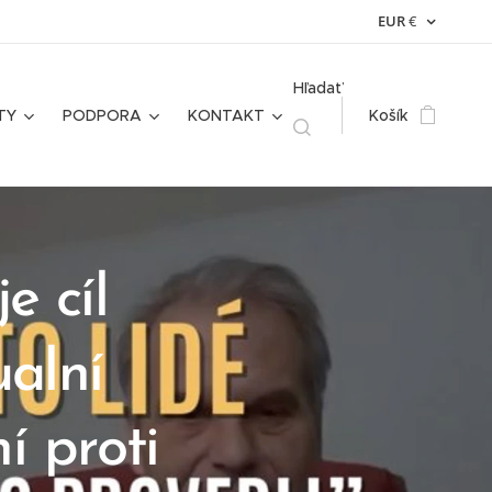
EUR
€
Hľadať
TY
PODPORA
KONTAKT
Košík
e cíl
ualní
í proti