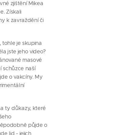
vné zjištění Mikea
. Získali
ny k zavraždění či
, tohle je skupina
ěla jste jeho video?
plánované masové
ší schůzce naší
 jde o vakcíny. My
rimentální
a ty důkazy, které
ašeho
vděpodobně půjde o
 lid - jejich