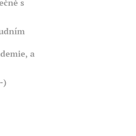
lečně s
oudním
demie, a
-)