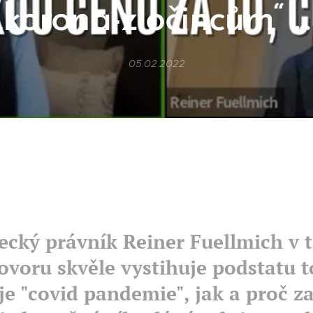
„korona-zločincům“ ..
05.02.2022
cký právník Reiner Fuellmich v 
ovoru skvěle vystihuje podstatu t
je "covid pandemie", jak a proč za