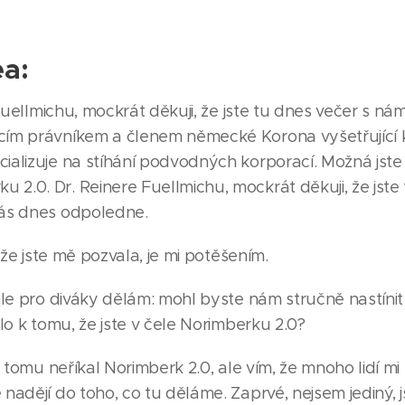
ea:
uellmichu, mockrát děkuji, že jste tu dnes večer s námi
ucím právníkem a členem německé Korona vyšetřující 
ializuje na stíhání podvodných korporací. Možná jste 
 2.0. Dr. Reinere Fuellmichu, mockrát děkuji, že jste
vás dnes odpoledne.
že jste mě pozvala, je mi potěšením.
e pro diváky dělám: mohl byste nám stručně nastínit 
edlo k tomu, že jste v čele Norimberku 2.0?
tomu neříkal Norimberk 2.0, ale vím, že mnoho lidí mi 
 nadějí do toho, co tu děláme. Zaprvé, nejsem jediný, 