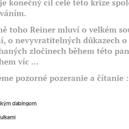
je konečný cíl celé této krize spo
váním.
ě toho Reiner mluví o velkém s
ní, o nevyvratitelných důkazech o
haných zločinech během této pan
em víc ...
eme pozorné pozeranie a čítanie :
eským dabingom
tulkami