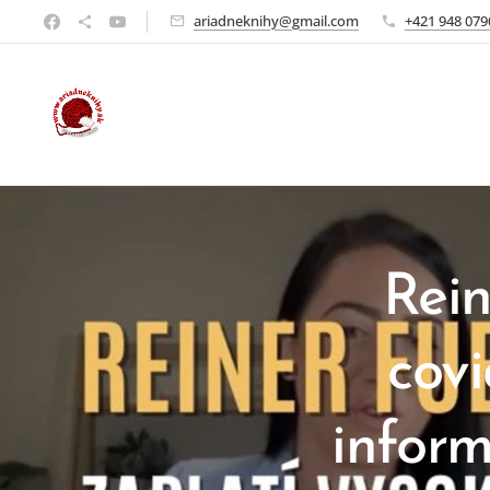
ariadneknihy@gmail.com
+421 948 079
Rein
covi
inform