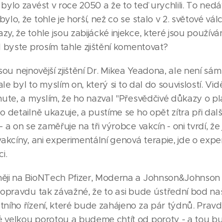
bylo zavést v roce 2050 a že to teď urychlili. To nedá
lo, že tohle je horší, než co se stalo v 2. světové válce
y, že tohle jsou zabijácké injekce, které jsou používá
l byste prosím tahle zjištění komentovat?
sou nejnovější zjištění Dr. Mikea Yeadona, ale není sám
 ale byl to myslím on, který si to dal do souvislostí. Vid
chute, a myslím, že ho nazval "Přesvědčivé důkazy o 
o detailně ukazuje, a pustíme se ho opět zítra při dal
- a on se zaměřuje na tři výrobce vakcín - oni tvrdí, že
vakcíny, ani experimentální genová terapie, jde o expe
i.
ěji na BioNTech Pfizer, Moderna a Johnson&Johnson 
u opravdu tak závažné, že to asi bude ústřední bod n
tního řízení, které bude zahájeno za pár týdnů. Pra
 velkou porotou a budeme chtít od poroty - a tou bude