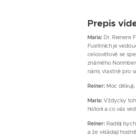
Prepis vid
Maria:
Dr. Reinere F
Fuellmich je vedo
celosvětově se spec
známého Norimberku
námi, vlastně pro 
Reiner:
Moc děkuji, 
Maria:
Vždycky tohl
historii a co vás v
Reiner:
Raději bych 
a že vkládají hodně