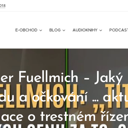
018
E-OBCHOD
BLOG
AUDIOKNIHY
PODCAS
er Fuellmich – Jaký j
du a očkování ... akt
ace o trestném řízen