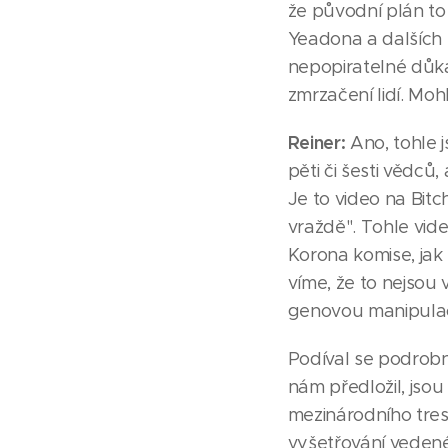
že původní plán to 
Yeadona a dalších by
nepopiratelné důkaz
zmrzačení lidí. Moh
Reiner:
Ano, tohle j
pěti či šesti vědců,
Je to video na Bit
vraždě". Tohle vide
Korona komise, jak 
víme, že to nejsou 
genovou manipulac
Podíval se podrobn
nám předložil, jso
mezinárodního tres
vyšetřování vedené