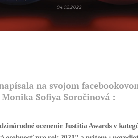
04.02.2022
napísala na svojom facebookovom
 Monika Sofiya Soročinová :
dzinárodné ocenenie Justitia Awards v kateg
á osobnosť pre rok 2021" a pritom : nevedieť