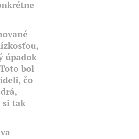
onkrétne
onované
ízkosťou,
ný úpadok
Toto bol
ideli, čo
odrá,
 si tak
ova