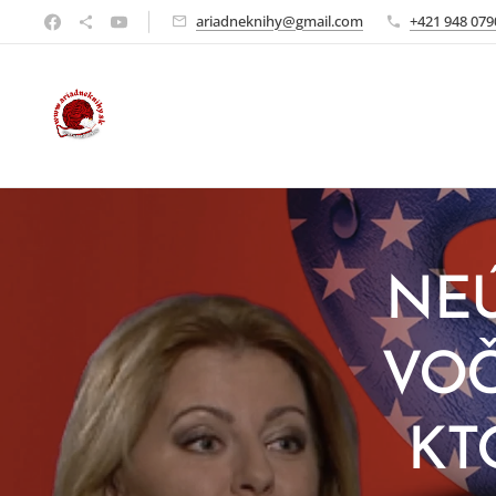
ariadneknihy@gmail.com
+421 948 079
NEÚ
VOČ
KT