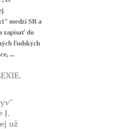
ej
ci" medzi SR a
a zapísať do
ných ľudských
e, ...
LEXIE.
lyv"
 J.
ej už