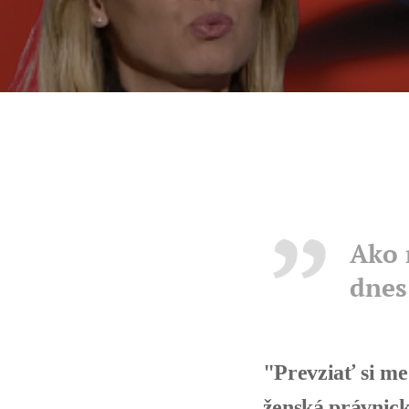
Ako 
dnes
"Prevziať si me
ženská právnick