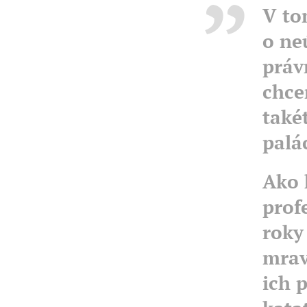
V to
o ne
práv
chce
také
palá
Ako 
prof
roky
mrav
ich 