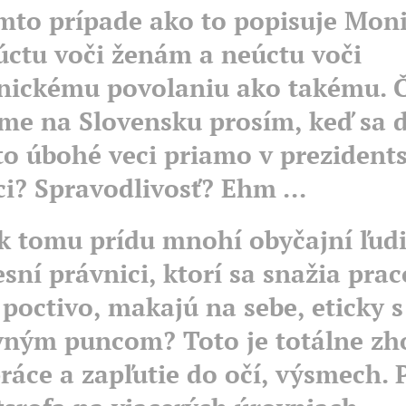
mto prípade ako to popisuje Moni
úctu voči ženám a neúctu voči
nickému povolaniu ako takému. 
me na Slovensku prosím, keď sa 
to úbohé veci priamo v preziden
ci? Spravodlivosť? Ehm ...
k tomu prídu mnohí obyčajní ľudi
esní právnici, ktorí sa snažia pra
 poctivo, makajú na sebe, eticky s
ným puncom? Toto je totálne zh
práce a zapľutie do očí, výsmech. 