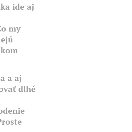
ka ide aj
Čo my
dejú
tskom
a a aj
covať dlhé
odenie
Proste