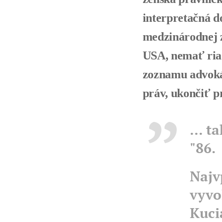
interpretačná d
medzinárodnej 
USA, nemať riad
zoznamu advoká
práv, ukončiť p
... 
"86.
Najv
vyvo
Kuci