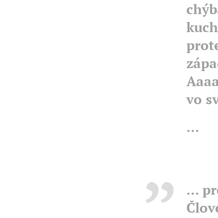
chýb
kuch
prote
zápa
Aaaa
vo s
...
... 
Člov