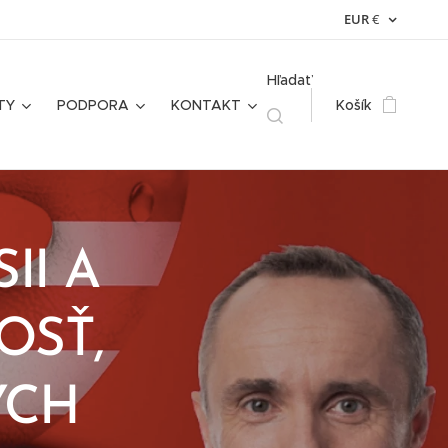
EUR
€
Hľadať
TY
PODPORA
KONTAKT
Košík
II A
OSŤ,
YCH