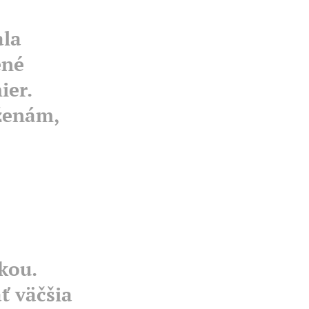
ala
ené
ier.
ženám,
kou.
ť väčšia