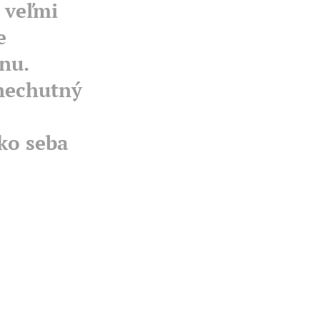
i veľmi
e
nu.
 nechutný
ko seba