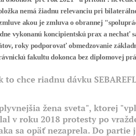
oložka nemá žiadnu relevanciu pri bilateráln
zmluve akou je zmluva o obrannej "spoluprá
ne vykonanú koncipientskú prax a nechať s
tov, roky podporovať obmedzovanie základ
rávnickú fakultu dokonca bez diplomovej prác
tak to chce riadnu dávku SEBAREF
plyvnejšia žena sveta", ktorej "vp
lal v roku 2018 protesty po vražde
aka sa opäť nezaprela. Do partie j