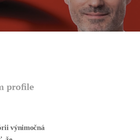
 profile
órii výnimočná
, že