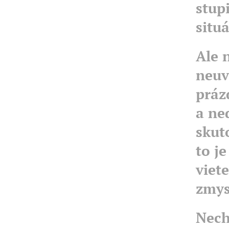
stup
situá
Ale 
neuv
práz
a ne
skuto
to j
viete
zmysl
Nech