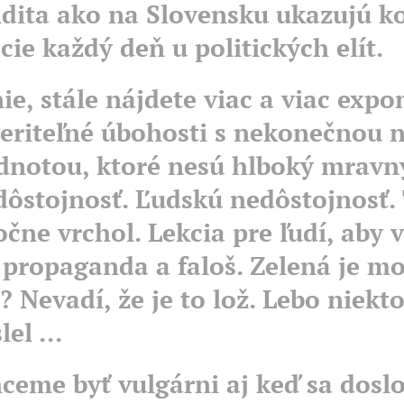
idita ako na Slovensku ukazujú k
cie každý deň u politických elít.
nie, stále nájdete viac a viac exp
eriteľné úbohosti s nekonečnou n
dnotou, ktoré nesú hlboký mrav
dôstojnosť. Ľudskú nedôstojnosť. 
čne vrchol. Lekcia pre ľudí, aby v
e propaganda a faloš. Zelená je m
? Nevadí, že je to lož. Lebo niekto
el ...
ceme byť vulgárni aj keď sa dosl