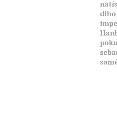
natí
dlho
impe
Hanb
poku
seba
samé