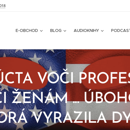
018
E-OBCHOD
BLOG
AUDIOKNIHY
PODCAS
CTA VOČI PROFES
I ŽENÁM ... ÚBOH
ORÁ VYRAZILA D