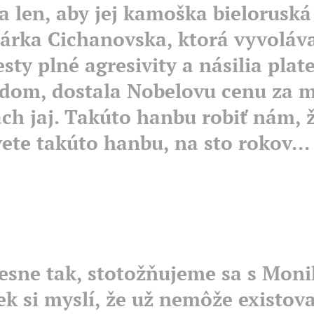
a len, aby jej kamoška bieloruská
árka Cichanovska, ktorá vyvoláv
sty plné agresivity a násilia plat
dom, dostala Nobelovu cenu za m
ch jaj. Takúto hanbu robiť nám, 
vete takúto hanbu, na sto rokov...
presne tak, stotožňujeme sa s Moni
ek si myslí, že už nemôže existova