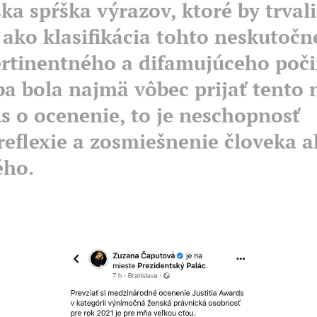
ska spŕška výrazov, ktoré by trval
 ako klasifikácia tohto neskutočn
rtinentného a difamujúceho poči
a bola najmä vôbec prijať tento
s o ocenenie, to je neschopnosť
reflexie a zosmiešnenie človeka a
ho.