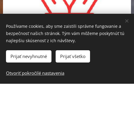
Používame cookies, aby sme zaistili správne fungovanie a
bezpečnosť našich stránok. Tým vám môžeme poskytnúť tú
najlepšiu skúsenosť z ich návštevy.
Prijať nevyhnutné
Prijať všetko
Meno
Otvoriť pokročilé nastavenia
Priezvisko
E-mail