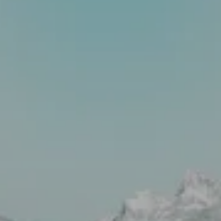
31.07.2023
ĎALŠIE
INFORMÁCIE
O
03.04.2023
UTAJENÝCH
AKÉ SÚ
UDALOSTIACH
ĎALŠIE
MEDZI
INFORMÁCIE
NACISTAMI
O
A USA v
UTAJENÝCH
rokoch
UDALOSTIA
1930 -
MEDZI
29.03.2023
25.03.2023