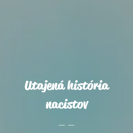
Utajená história
nacistov