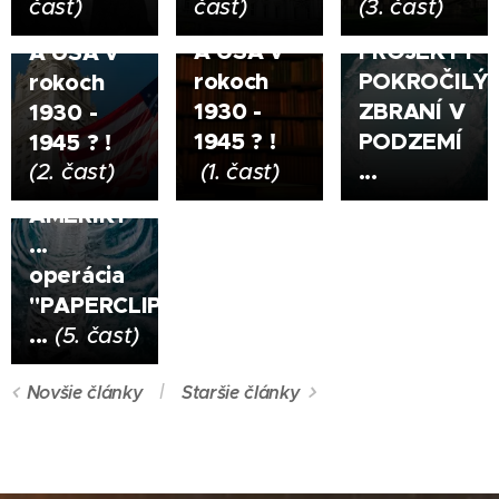
časť)
časť)
(3. časť)
NACISTAMI
-
NACISTAMI
A USA v
PROJEKTY
A USA v
20.02.2023
rokoch
POKROČILÝ
rokoch
NACISTICKÝ
1930 -
ZBRANÍ V
1930 -
ÚSTUP do
1945 ? !
PODZEMÍ
1945 ? !
ANTARKTÍDY
...
(2. časť)
(1. časť)
a JUŽNEJ
AMERIKY
...
operácia
"PAPERCLIP"
...
(5. časť)
Novšie články
Staršie články