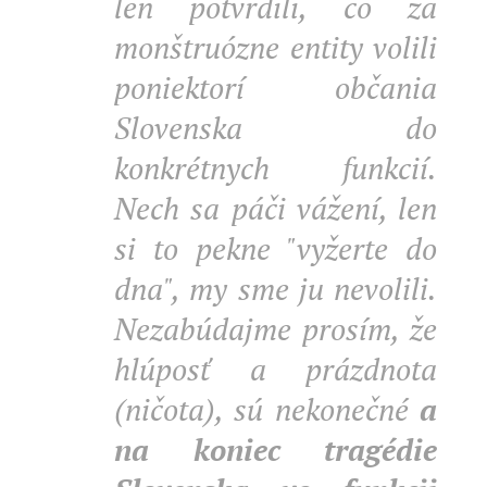
len potvrdili, čo za
monštruózne entity volili
poniektorí občania
Slovenska do
konkrétnych funkcií.
Nech sa páči vážení, len
si to pekne "vyžerte do
dna", my sme ju nevolili.
Nezabúdajme prosím, že
hlúposť a prázdnota
(ničota), sú nekonečné
a
na koniec tragédie