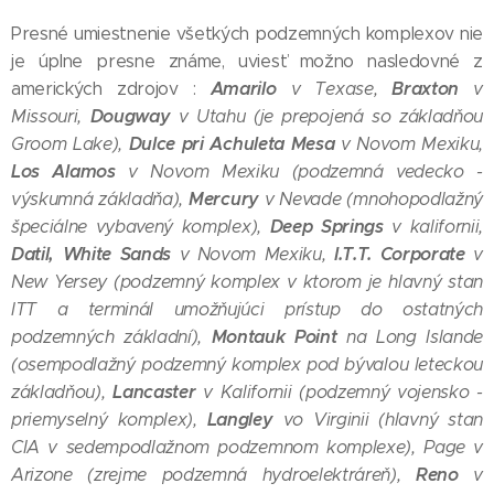
Presné umiestnenie všetkých podzemných komplexov nie
je úplne presne známe, uviesť možno nasledovné z
Amarilo
Braxton
amerických zdrojov :
v Texase,
v
Dougway
Missouri,
v Utahu (je prepojená so základňou
Dulce
pri Achuleta Mesa
Groom Lake),
v Novom Mexiku,
Los Alamos
v Novom Mexiku (podzemná vedecko -
Mercury
výskumná základňa),
v Nevade (mnohopodlažný
Deep Springs
špeciálne vybavený komplex),
v kalifornii,
Datil, White Sands
I.T.T. Corporate
v Novom Mexiku,
v
New Yersey (podzemný komplex v ktorom je hlavný stan
ITT a terminál umožňujúci prístup do ostatných
Montauk Point
podzemných základní),
na Long Islande
(osempodlažný podzemný komplex pod bývalou leteckou
Lancaster
základňou),
v Kalifornii (podzemný vojensko -
Langley
priemyselný komplex),
vo Virginii (hlavný stan
CIA v sedempodlažnom podzemnom komplexe), Page v
Reno
Arizone (zrejme podzemná hydroelektráreň),
v