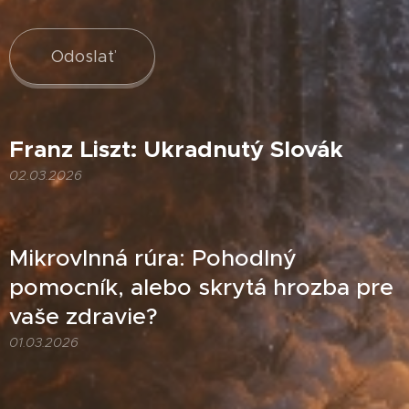
Odoslať
Franz Liszt: Ukradnutý Slovák
02.03.2026
Mikrovlnná rúra: Pohodlný
pomocník, alebo skrytá hrozba pre
vaše zdravie?
01.03.2026