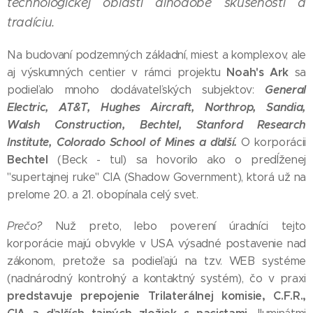
technologickej oblasti dlhodobé skúsenosti a
tradíciu.
Na budovaní podzemných základní, miest a komplexov, ale
Noah's Ark
aj výskumných centier v rámci projektu
sa
General
podieľalo mnoho dodávateľských subjektov:
Electric, AT&T, Hughes Aircraft, Northrop, Sandia,
Walsh Construction, Bechtel, Stanford Research
Institute, Colorado School of Mines a ďalší.
O korporácii
Bechtel
(Beck - tul) sa hovorilo ako o predĺženej
"supertajnej ruke" CIA (Shadow Government), ktorá už na
prelome 20. a 21. obopínala celý svet.
Prečo?
Nuž preto, lebo poverení úradníci tejto
korporácie majú obvykle v USA výsadné postavenie nad
zákonom, pretože sa podieľajú na tzv. WEB systéme
(nadnárodný kontrolný a kontaktný systém), čo v praxi
predstavuje prepojenie Trilaterálnej komisie, C.F.R.,