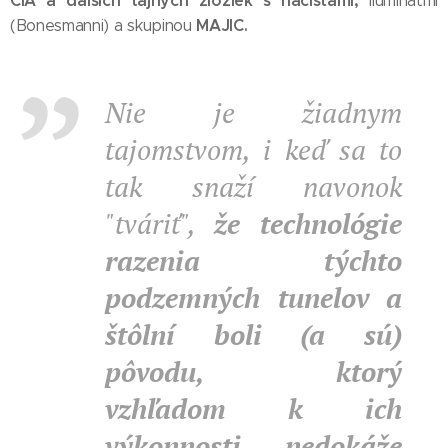
CIA a ďalších tajných zložiek s nacistami,
Iluminátmi
MAJIC.
(Bonesmanni) a skupinou
Nie je žiadnym
tajomstvom, i keď sa to
tak snaží navonok
"tváriť",
že technológie
razenia týchto
podzemných tunelov a
štôlní boli (a sú)
pôvodu, ktorý
vzhľadom k ich
výkonnosti nedokáže