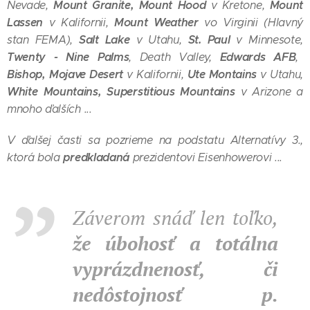
Mount Granite, Mount Hood
Mount
Nevade,
v Kretone,
Lassen
Mount Weather
v Kalifornii,
vo Virginii (Hlavný
Salt Lake
St. Paul
stan FEMA),
v Utahu,
v Minnesote,
Twenty - Nine Palms
Edwards AFB
, Death Valley,
,
Bishop, Mojave Desert
Ute Montains
v Kalifornii,
v Utahu,
White Mountains,
Superstitious Mountains
v Arizone a
mnoho ďalších ...
V ďalšej časti sa pozrieme na podstatu Alternatívy 3.,
predkladaná
ktorá bola
prezidentovi Eisenhowerovi ...
Záverom snáď len toľko,
že úbohosť a totálna
vyprázdnenosť, či
nedôstojnosť p.