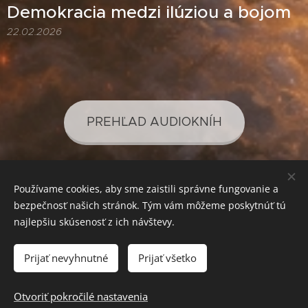
Demokracia medzi ilúziou a bojom
22.02.2026
PREHĽAD AUDIOKNÍH
Používame cookies, aby sme zaistili správne fungovanie a
PREHĽAD PODCASTOV
bezpečnosť našich stránok. Tým vám môžeme poskytnúť tú
najlepšiu skúsenosť z ich návštevy.
Prijať nevyhnutné
Prijať všetko
SVETLO PRE VAŠE POZNANIE
Cookies
Mena
Otvoriť pokročilé nastavenia
EUR €
CZK Kč