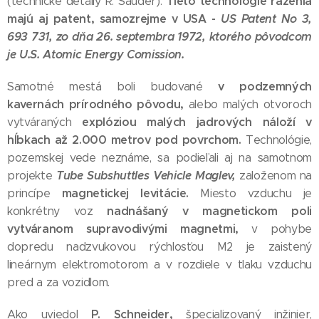
Tieto technológie razenia
(technické detaily R. Sauder).
majú aj patent, samozrejme v USA -
US Patent No 3,
693 731, zo dňa 26. septembra 1972, ktorého pôvodcom
je U.S. Atomic Energy Comission.
v podzemných
Samotné mestá boli budované
kavernách prírodného pôvodu,
alebo malých otvoroch
explóziou malých jadrových náloží v
vytváraných
hĺbkach až 2.000 metrov pod povrchom.
Technológie,
pozemskej vede neznáme, sa podieľali aj na samotnom
Tube Subshuttles Vehicle Maglev,
projekte
založenom na
magnetickej levitácie.
princípe
Miesto vzduchu je
nadnášaný v magnetickom poli
konkrétny voz
vytváranom supravodivými magnetmi,
v pohybe
dopredu nadzvukovou rýchlosťou M2 je zaistený
lineárnym elektromotorom a v rozdiele v tlaku vzduchu
pred a za vozidlom.
P. Schneider,
Ako uviedol
špecializovaný inžinier,