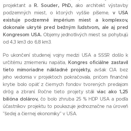
R. Souder, PhD,
projektant a
ako architekt výstavby
v USA
podzemných miest, o ktorých vyššie píšeme,
existuje podzemné impérium miest a komplexov,
dokonale ukryté pred bežným ľudstvom, ale aj pred
Kongresom USA.
Objemy jednotlivých miest sa pohybujú
od 4,3 km3 do 6,8 km3.
Po ukončení studenej vojny medzi USA a SSSR došlo k
Kongres oficiálne zastavil
určitému zmierneniu napätia,
tieto mimoriadne nákladné projekty,
avšak CIA bez
jeho vedomia v projektoch pokračovala, pričom finančné
krytie bolo opäť z čiernych fondov tvorených predajom
viac ako 1,25
drôg a zbraní. Ročne tieto projety stáli
bilióna dolárov,
čo bolo zhruba 25 % HDP USA a podľa
účastníkov projektu to poukazuje jednoznačne na úroveň
"šedej a čiernej ekonomiky" v USA.