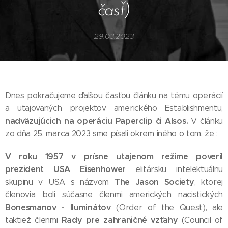
časť)
29.03.2023
Dnes pokračujeme ďalšou časťou článku na tému operácií
a utajovaných projektov amerického Establishmentu,
nadväzujúcich na operáciu Paperclip či Alsos.
V článku
zo dňa 25. marca 2023 sme písali okrem iného o tom, že :
V roku 1957 v prísne utajenom režime poveril
prezident USA Eisenhower
elitársku intelektuálnu
The Jason Society
skupinu v USA s názvom
, ktorej
členovia boli súčasne členmi amerických nacistických
Bonesmanov - Iluminátov
(Order of the Quest), ale
Rady pre zahraničné vzťahy
taktiež členmi
(Council of