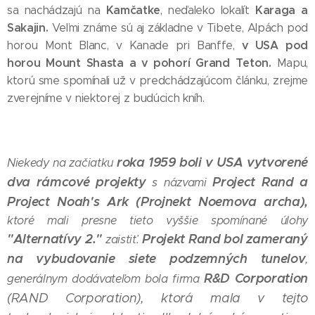
Kamčatke
Karaga a
sa nachádzajú na
, neďaleko lokalít
Sakajin.
Veľmi známe sú aj základne v Tibete, Alpách pod
v USA pod
horou Mont Blanc, v Kanade pri Banffe,
horou Mount Shasta a v pohorí Grand Teton.
Mapu,
ktorú sme spomínali už v predchádzajúcom článku, zrejme
zverejníme v niektorej z budúcich kníh.
roka 1959 boli v USA vytvorené
Niekedy na začiatku
dva rámcové projekty
Project Rand a
s názvami
Project Noah's Ark (Projnekt Noemova archa),
ktoré mali presne tieto vyššie spomínané úlohy
"Alternatívy 2."
Projekt Rand bol zameraný
zaistiť.
na vybudovanie siete podzemných tunelov
,
R
&D Corporation
generálnym dodávateľom bola firma
(RAND Corporation), ktorá mala v tejto