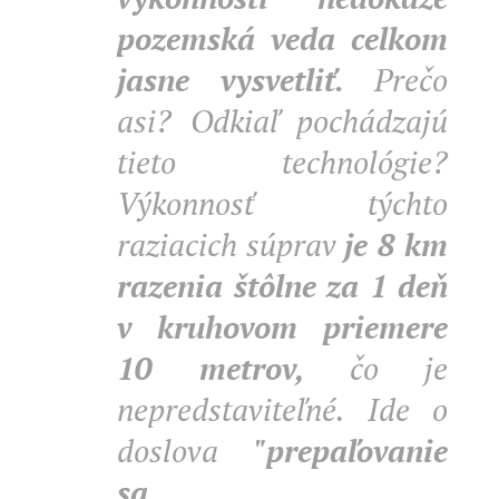
pozemská veda celkom
jasne vysvetliť.
Prečo
asi? Odkiaľ pochádzajú
tieto technológie?
Výkonnosť týchto
raziacich súprav
je 8 km
razenia štôlne za 1 deň
v kruhovom priemere
10 metrov,
čo je
nepredstaviteľné. Ide o
doslova
"prepaľovanie
sa