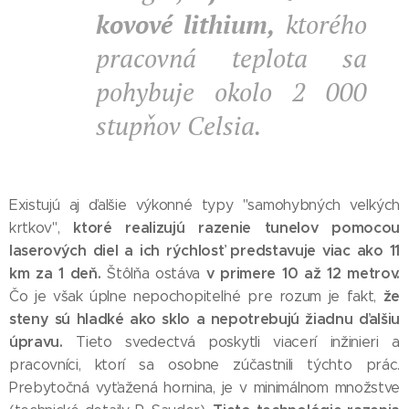
kovové lithium,
ktorého
pracovná teplota sa
pohybuje okolo 2 000
stupňov Celsia.
Existujú aj ďalšie výkonné typy "samohybných veľkých
ktoré realizujú razenie tunelov pomocou
krtkov",
laserových diel a ich rýchlosť predstavuje viac ako 11
km za 1 deň.
v primere 10 až 12 metrov.
Štôlňa ostáva
že
Čo je však úplne nepochopiteľné pre rozum je fakt,
steny sú hladké ako sklo a nepotrebujú žiadnu ďalšiu
úpravu.
Tieto svedectvá poskytli viacerí inžinieri a
pracovníci, ktorí sa osobne zúčastnili týchto prác.
Prebytočná vyťažená hornina, je v minimálnom množstve