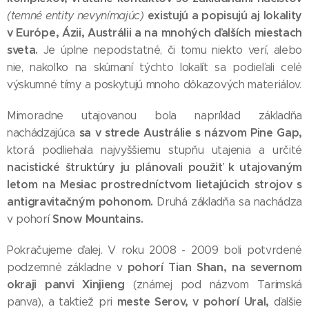
existujú a popisujú aj lokality
(temné entity nevynímajúc)
v Európe, Ázii, Austrálii a na mnohých ďalších miestach
sveta.
Je úplne nepodstatné, či tomu niekto verí, alebo
nie, nakoľko na skúmaní týchto lokalít sa podieľali celé
výskumné tímy a poskytujú mnoho dôkazových materiálov.
Mimoradne utajovanou bola napríklad základňa
sa v strede Austrálie s názvom Pine Gap,
nachádzajúca
ktorá podliehala najvyššiemu stupňu utajenia a určité
nacistické štruktúry ju plánovali použiť k utajovaným
letom na Mesiac prostredníctvom lietajúcich strojov s
antigravitačným pohonom.
Druhá základňa sa nachádza
Snow Mountains.
v pohorí
Pokračujeme ďalej. V roku 2008 - 2009 boli potvrdené
pohorí Tian Shan, na severnom
podzemné základne v
okraji panvi Xinjieng
(známej pod názvom Tarimská
meste Serov, v pohorí Ural,
panva), a taktiež pri
ďalšie