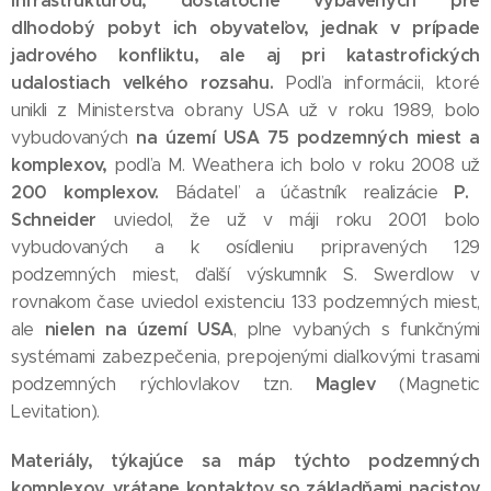
infraštruktúrou, dostatočne vybavených pre
dlhodobý pobyt ich obyvateľov, jednak v prípade
jadrového konfliktu, ale aj pri katastrofických
udalostiach veľkého rozsahu.
Podľa informácii, ktoré
unikli z Ministerstva obrany USA už v roku 1989, bolo
na území USA 75 podzemných miest a
vybudovaných
komplexov,
podľa M. Weathera ich bolo v roku 2008 už
200 komplexov.
P.
Bádateľ a účastník realizácie
Schneider
uviedol, že už v máji roku 2001 bolo
vybudovaných a k osídleniu pripravených 129
podzemných miest, ďalší výskumník S. Swerdlow v
rovnakom čase uviedol existenciu 133 podzemných miest,
nielen na území USA
ale
, plne vybaných s funkčnými
systémami zabezpečenia, prepojenými diaľkovými trasami
Maglev
podzemných rýchlovlakov tzn.
(Magnetic
Levitation).
Materiály, týkajúce sa máp týchto podzemných
komplexov, vrátane kontaktov so základňami nacistov