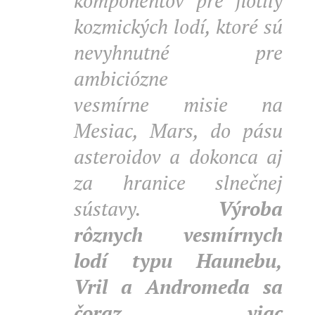
komponentov pre flotily
kozmických lodí, ktoré sú
nevyhnutné pre
ambiciózne
vesmírne misie na
Mesiac, Mars, do pásu
asteroidov a dokonca aj
za hranice slnečnej
sústavy.
Výroba
rôznych vesmírnych
lodí typu Haunebu,
Vril a Andromeda sa
čoraz viac