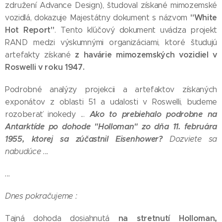
združení Advance Design), študoval získané mimozemské
"White
vozidlá, dokazuje Majestátny dokument s názvom
Hot Report"
. Tento kľúčový dokument uvádza projekt
RAND medzi výskumnými organizáciami, ktoré študujú
z havárie mimozemských vozidiel v
artefakty získané
Roswelli v roku 1947.
Podrobné analýzy projekcii a artefaktov získaných
exponátov z oblasti 51 a udalosti v Roswelli, budeme
Ako to prebiehalo podrobne na
rozoberať inokedy ...
Antarktíde po dohode "Holloman" zo dňa 11. februára
1955, ktorej sa zúčastnil Eisenhower?
Dozviete sa
nabudúce ...
...
Dnes pokračujeme :
na stretnutí Holloman,
Tajná dohoda dosiahnutá