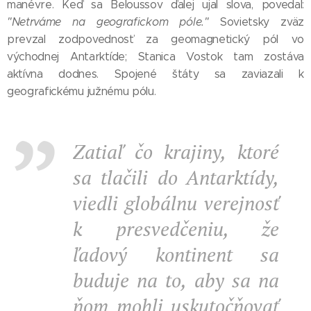
manévre. Keď sa Beloussov ďalej ujal slova, povedal:
"Netrváme na geografickom póle."
Sovietsky zväz
prevzal zodpovednosť za geomagnetický pól vo
východnej Antarktíde; Stanica Vostok tam zostáva
aktívna dodnes. Spojené štáty sa zaviazali k
geografickému južnému pólu.
Zatiaľ čo krajiny, ktoré
sa tlačili do Antarktídy,
viedli globálnu verejnosť
k presvedčeniu, že
ľadový kontinent sa
buduje na to, aby sa na
ňom mohli uskutočňovať