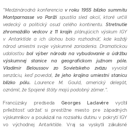
v roku 1955 blízko summitu
"Medzinárodná konferencia
Montparnasse vo Paríži
spustila sled akcií, ktoré určili
Stretnutie
vedecký a politický osud celého kontinentu.
zhromaždilo vedcov z 11 krajín
plánujúcich výskum IGY
v Antarktíde a ich úlohou bolo rozhodnúť, kde každý
národ umiestni svoje výskumné zariadenia. Dramatickou
bol výber národa na vybudovanie a údržbu
udalosťou
výskumnej stanice na geografickom južnom póle.
Vladimir Beloussov zo Sovietskeho zväzu
vyvolal
že jeho krajina umiestni stanicu
senzáciu, keď povedal,
blízko pólu.
Laurence M. Gould, americký delegát,
oznámil, že Spojené štáty majú podobný zámer.".
Georges Laclavère
Francúzsky predseda
vycítil
príležitosť udržať si prestížne miesto pre západných
výskumníkov a poukázal na rozsiahlu dutinu v pokrytí IGY
vo východnej Antarktíde. Vraj sa vyskytli zákulisné