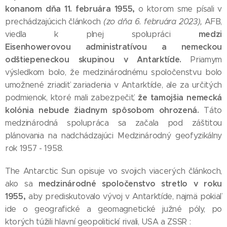
konanom dňa 11. februára 1955,
o ktorom sme písali v
prechádzajúcich článkoch
(zo dňa 6. februára 2023),
AFB,
medzi
viedla k plnej spolupráci
Eisenhowerovou administratívou a nemeckou
odštiepeneckou skupinou v Antarktíde.
Priamym
výsledkom bolo, že medzinárodnému spoločenstvu bolo
umožnené zriadiť zariadenia v Antarktíde, ale za určitých
že tamojšia nemecká
podmienok, ktoré mali zabezpečiť,
kolónia nebude žiadnym spôsobom ohrozená.
Táto
medzinárodná spolupráca sa začala pod záštitou
plánovania na nadchádzajúci Medzinárodný geofyzikálny
rok 1957 - 1958.
The Antarctic Sun opisuje vo svojich viacerých článkoch,
medzinárodné spoločenstvo stretlo v roku
ako sa
1955,
aby prediskutovalo vývoj v Antarktíde, najmä pokiaľ
ide o geografické a geomagnetické južné póly, po
ktorých túžili hlavní geopolitickí rivali, USA a ZSSR :