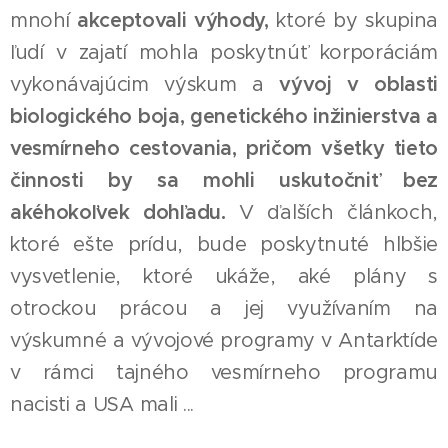
mnohí
akceptovali výhody,
ktoré by skupina
ľudí v zajatí mohla poskytnúť korporáciám
vykonávajúcim výskum a
vývoj v oblasti
biologického boja, genetického inžinierstva a
vesmírneho cestovania, pričom všetky tieto
činnosti by sa mohli uskutočniť bez
akéhokoľvek dohľadu.
V ďalších článkoch,
ktoré ešte prídu, bude poskytnuté hlbšie
vysvetlenie, ktoré ukáže, aké plány s
otrockou prácou a jej využívaním na
výskumné a vývojové programy v Antarktíde
v rámci tajného vesmírneho programu
nacisti a USA mali ...