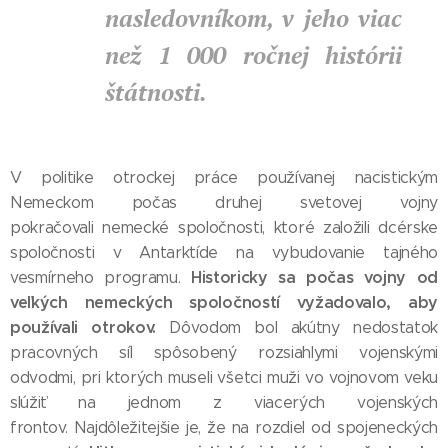
nasledovníkom, v jeho viac
než 1 000 ročnej histórii
štátnosti.
V politike otrockej práce používanej nacistickým
Nemeckom počas druhej svetovej vojny
pokračovali nemecké spoločnosti, ktoré založili dcérske
spoločnosti v Antarktíde na vybudovanie tajného
Historicky sa počas vojny od
vesmírneho programu.
veľkých nemeckých spoločností vyžadovalo, aby
používali otrokov.
Dôvodom bol akútny nedostatok
pracovných síl spôsobený rozsiahlymi vojenskými
odvodmi, pri ktorých museli všetci muži vo vojnovom veku
slúžiť na jednom z viacerých vojenských
frontov. Najdôležitejšie je, že na rozdiel od spojeneckých