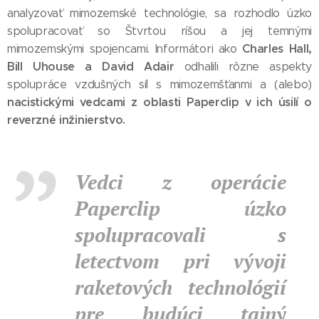
analyzovať mimozemské technológie, sa rozhodlo úzko
spolupracovať so Štvrtou ríšou a jej temnými
Charles Hall,
mimozemskými spojencami. Informátori ako
Bill Uhouse a David Adair
odhalili rôzne aspekty
spolupráce vzdušných síl s mimozemšťanmi a (alebo)
nacistickými vedcami z oblasti Paperclip v ich úsilí o
reverzné inžinierstvo.
Vedci z operácie
Paperclip úzko
spolupracovali s
letectvom pri vývoji
raketových technológií
pre budúci tajný