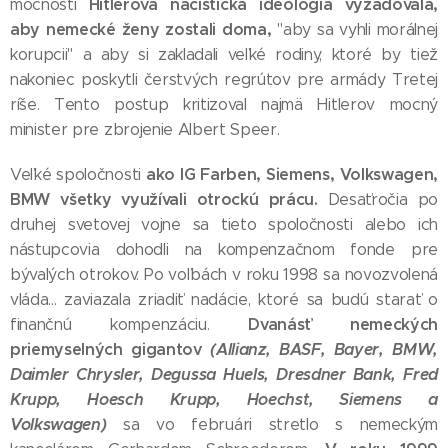
Hitlerova nacistická ideológia vyžadovala,
mocností
aby nemecké ženy zostali doma,
"aby sa vyhli morálnej
korupcii" a aby si zakladali veľké rodiny, ktoré by tiež
nakoniec poskytli čerstvých regrútov pre armády Tretej
ríše. Tento postup kritizoval najmä Hitlerov mocný
minister pre zbrojenie Albert Speer.
ako IG Farben, Siemens, Volkswagen,
Veľké spoločnosti
BMW všetky využívali otrockú prácu.
Desaťročia po
druhej svetovej vojne sa tieto spoločnosti alebo ich
nástupcovia dohodli na kompenzačnom fonde pre
bývalých otrokov. Po voľbách v roku 1998 sa novozvolená
vláda... zaviazala zriadiť nadácie, ktoré sa budú starať o
Dvanásť nemeckých
finančnú kompenzáciu.
priemyselných gigantov
(Allianz, BASF, Bayer, BMW,
Daimler Chrysler, Degussa Huels, Dresdner Bank, Fred
Krupp, Hoesch Krupp, Hoechst, Siemens a
Volkswagen)
sa vo februári stretlo s nemeckým