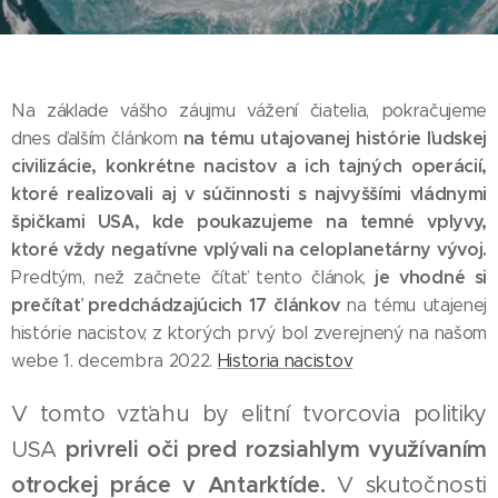
Na základe vášho záujmu vážení čiatelia, pokračujeme
na tému utajovanej histórie ľudskej
dnes ďalším článkom
civilizácie, konkrétne nacistov a ich tajných operácií,
ktoré realizovali aj v súčinnosti s najvyššími vládnymi
špičkami USA, kde poukazujeme na temné vplyvy,
ktoré vždy negatívne vplývali na celoplanetárny vývoj.
je vhodné si
Predtým, než začnete čítať tento článok,
prečítať predchádzajúcich 17 článkov
na tému utajenej
histórie nacistov, z ktorých prvý bol zverejnený na našom
webe 1. decembra 2022.
Historia nacistov
V tomto vzťahu by elitní tvorcovia politiky
USA
privreli oči pred rozsiahlym využívaním
otrockej práce v Antarktíde.
V skutočnosti