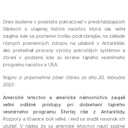
Dnes budeme v podstate pokračovať v predchádzajúcich
článkoch o utajenej histórii nacistov, ktorá vás veľmi
zaujíma, kde sa pozrieme trošku podrobnejšie, na základe
rôznych pramenných zdrojov, na udalosti v Antarktíde,
ako prebiehali procesy výroby pokročilých systémov a
zbraní v podzemí, kde sú korene tajného vesmírneho
programu nacistov a USA.
Najprv si pripomeňme záver článku zo dňa 20. februára
2023 :
Americké letectvo a americké námorníctvo zaujali
veľmi odlišné prístupy pri dobiehaní tajného
vesmírneho programu Štvrtej ríše z Antarktídy.
Rozpory a štvanice boli veľké, i keď sa snažili navonok ich
ututlať. V nádeji, že sa americké letectvo naučí spätne