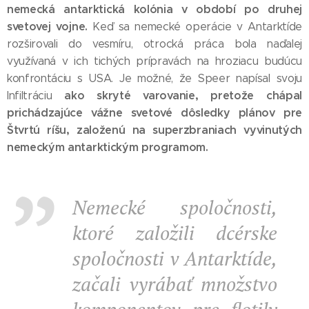
nemecká antarktická kolónia v období po druhej
svetovej vojne.
Keď sa nemecké operácie v Antarktíde
rozširovali do vesmíru, otrocká práca bola naďalej
využívaná v ich tichých prípravách na hroziacu budúcu
konfrontáciu s USA. Je možné, že Speer napísal svoju
ako skryté varovanie, pretože chápal
Infiltráciu
prichádzajúce vážne svetové dôsledky plánov pre
Štvrtú ríšu, založenú na superzbraniach vyvinutých
nemeckým antarktickým programom.
Nemecké spoločnosti,
ktoré založili dcérske
spoločnosti v Antarktíde,
začali vyrábať množstvo