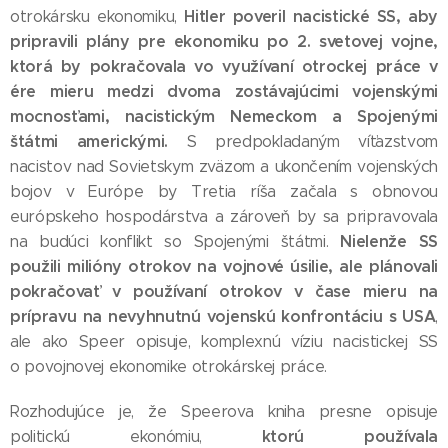
Hitler poveril nacistické SS, aby
otrokársku ekonomiku,
pripravili plány pre ekonomiku po 2. svetovej vojne,
ktorá by pokračovala vo využívaní otrockej práce v
ére mieru medzi dvoma zostávajúcimi vojenskými
mocnosťami, nacistickým Nemeckom a Spojenými
štátmi americkými.
S predpokladaným víťazstvom
nacistov nad Sovietskym zväzom a ukončením vojenských
bojov v Európe by Tretia ríša začala s obnovou
európskeho hospodárstva a zároveň by sa pripravovala
Nielenže SS
na budúci konflikt so Spojenými štátmi.
použili milióny otrokov na vojnové úsilie, ale plánovali
pokračovať v používaní otrokov v čase mieru na
prípravu na nevyhnutnú vojenskú konfrontáciu s USA
,
ale ako Speer opisuje, komplexnú víziu nacistickej SS
o povojnovej ekonomike otrokárskej práce.
Rozhodujúce je, že Speerova kniha presne opisuje
ktorú používala
politickú ekonómiu,