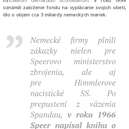
V roku 1999
kancelárom Gerhardom Schroederom.
oznámili založenie fondu na vyplácanie svojich obetí,
išlo o objem cca 3 miliardy nemeckých mariek.
Nemecké firmy plnili
zákazky nielen pre
Speerovo ministerstvo
zbrojenia, ale aj
pre Himmlerove
nacistické SS. Po
prepustení z väzenia
Spandau,
v roku 1966
Speer napísal knihu
o