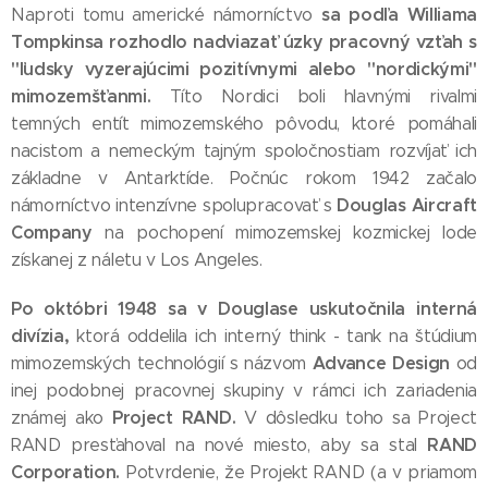
sa podľa Williama
Naproti tomu americké námorníctvo
Tompkinsa rozhodlo nadviazať úzky pracovný vzťah s
"ľudsky vyzerajúcimi pozitívnymi alebo "nordickými"
mimozemšťanmi.
Títo Nordici boli hlavnými rivalmi
temných entít mimozemského pôvodu, ktoré pomáhali
nacistom a nemeckým tajným spoločnostiam rozvíjať ich
základne v Antarktíde. Počnúc rokom 1942 začalo
Douglas Aircraft
námorníctvo intenzívne spolupracovať s
Company
na pochopení mimozemskej kozmickej lode
získanej z náletu v Los Angeles.
Po októbri 1948 sa v Douglase uskutočnila interná
divízia,
ktorá oddelila ich interný think - tank na štúdium
Advance Design
mimozemských technológií s názvom
od
inej podobnej pracovnej skupiny v rámci ich zariadenia
Project RAND.
známej ako
V dôsledku toho sa Project
RAND
RAND presťahoval na nové miesto, aby sa stal
Corporation.
Potvrdenie, že Projekt RAND (a v priamom