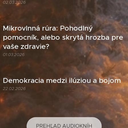
02.03.2026
Mikrovlnná rúra: Pohodlný
pomocník, alebo skrytá hrozba pre
vaše zdravie?
01.03.2026
Demokracia medzi ilúziou a bojom
22.02.2026
PREHĽAD AUDIOKNÍH