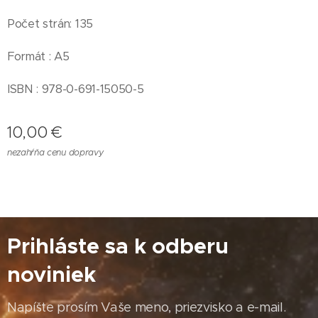
Počet strán: 135
Formát : A5
ISBN : 978-0-691-15050-5
10,00
€
nezahŕňa cenu dopravy
Prihláste sa k odberu
noviniek
Napíšte prosím Vaše meno, priezvisko a e-mail.