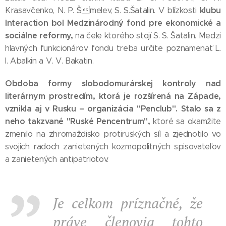
klubu
Krasavčenko, N. P. Šmelev, S. S.Šatalin. V blízkosti
Interaction bol Medzinárodný fond pre ekonomické a
sociálne reformy,
na čele ktorého stojí S. S. Šatalin. Medzi
hlavných funkcionárov fondu treba určite poznamenať L.
I. Abalkin a V. V. Bakatin.
Obdoba formy slobodomurárskej kontroly nad
literárnym prostredím, ktorá je rozšírená na Západe,
vznikla aj v Rusku – organizácia "Penclub". Stalo sa z
neho takzvané "Ruské Pencentrum",
ktoré sa okamžite
zmenilo na zhromaždisko protiruských síl a zjednotilo vo
svojich radoch zanietených kozmopolitných spisovateľov
a zanietených antipatriotov.
Je celkom príznačné, že
práve členovia tohto