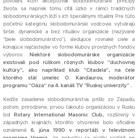
povolaní, ktorí akceptovali slobodomurárske princípy
života, sa napriek tomu cítili úzko v rámci tradičných
slobodomurárskych lóží s ich špeciálnymi rituálmi. Pre túto
početnú kategóriu slobodomurárski vodcovia vytvárajú
širšie, dynamické a bez rituálov organizácie (nazývané
"biele slobodomurárstvo"), sledujúce rovnaké ciele a
konajúce najčastejšie vo forme klubov, províznych fondov,
Niektoré slobodomurárske organizácie
výborov.
existovali pod rúškom rôznych klubov "duchovnej
kultúry", ako napríklad klub "Citadela", na čele
ktorého stál umelec O. Kandaurov, moderátor
programu "Oáza" na 4. kanáli TV "Ruskej univerzity" .
Keďže zasadenie slobodomurárstva prišlo zo Západu,
potom, prirodzene, prvou takouto organizáciou v Rusku
Rotary International Masonic Club,
bol
rozšírený v
západných krajinách, ktorého otvorenie bolo oficiálne
6. júna 1990 v reportáži v televíznom
oznámené
programe Vremja.
Jej pobočky sa rýchlo rozšírili po