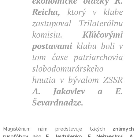
ekonomické otázky R.
Reicha,
ktorý v klube
zastupoval Trilaterálnu
komisiu.
Kľúčovými
postavami
klubu boli v
tom čase patriarchovia
slobodomurárskeho
hnutia v bývalom ZSSR
A. Jakovlev a E.
Ševardnadze.
známych
Magistérium nám predstavuje takých
rusofóbov ako E. Jevtušenko, E. Neizvestnyj, A.