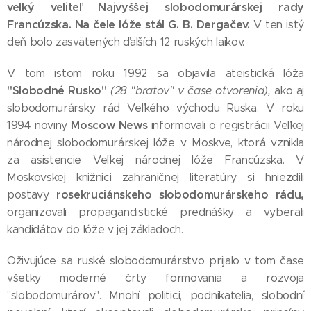
veľký veliteľ Najvyššej slobodomurárskej rady
Francúzska. Na čele lóže stál G. B. Dergačev.
V ten istý
deň bolo zasvätených ďalších 12 ruských laikov.
V tom istom roku 1992 sa objavila ateistická lóža
"Slobodné Rusko"
(28 "bratov" v čase otvorenia),
ako aj
slobodomurársky rád Veľkého východu Ruska. V roku
Moscow News
1994 noviny
informovali o registrácii Veľkej
národnej slobodomurárskej lóže v Moskve, ktorá vznikla
za asistencie Veľkej národnej lóže Francúzska. V
Moskovskej knižnici zahraničnej literatúry si hniezdili
rosekruciánskeho slobodomurárskeho rádu,
postavy
organizovali propagandistické prednášky a vyberali
kandidátov do lóže v jej základoch.
Oživujúce sa ruské slobodomurárstvo prijalo v tom čase
všetky moderné črty formovania a rozvoja
"slobodomurárov". Mnohí politici, podnikatelia, slobodní