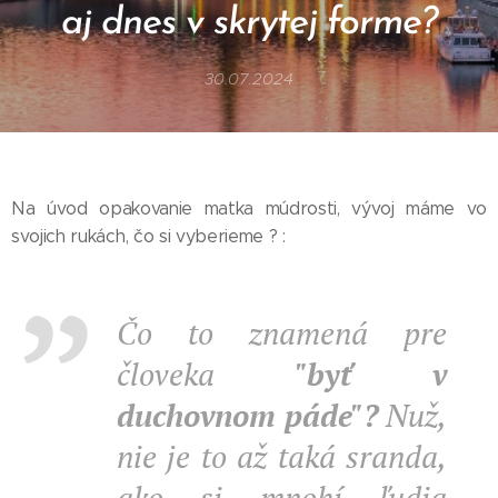
aj dnes v skrytej forme?
30.07.2024
Na úvod opakovanie matka múdrosti, vývoj máme vo
svojich rukách, čo si vyberieme ? :
Čo to znamená pre
človeka
"byť v
duchovnom páde"?
Nuž,
nie je to až taká sranda,
ako si mnohí ľudia