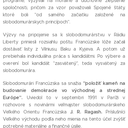
programe, vyzývali na morálne a duchovné zlepšenie
spoločnosti, pričom za vzor považovali Spojené štáty,
ktoré boli "od samého začiatku založené na
slobodomurárskych princípoch".
Výzvy na pripojenie sa k slobodomurárstvu v Rádiu
Liberty priniesli rozsiahlu poštu. Francúzske lóže začali
dostávať listy z Vilniusu, Baku a Kyjeva. A potom už
prebiehala individuálna práca s kandidátmi. Po výbere a
overení bol kandidát "zasvätený", teda vysvätený za
slobodomurára.
"položiť kameň na
Slobodomurári Francúzska sa snažia
budovanie demokracie vo východnej a strednej
Európe".
Uviedol to v septembri 1991 v Paríži v
rozhovore s novinármi veľmajster slobodomurárskeho
J. R. Ragash.
Veľkého Orientu Francúzska
Príslušníci
Veľkého východu podľa neho mienia na tento účel zvýšiť
potrebné materiálne a finančné úsilie.