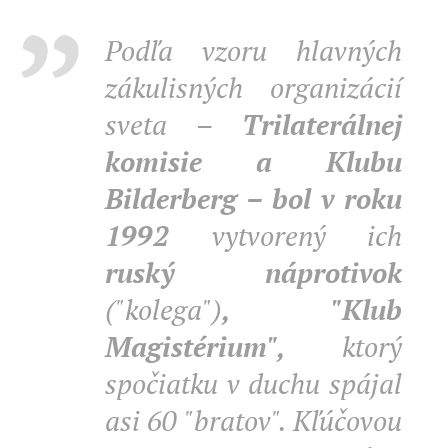
Podľa vzoru hlavných
zákulisných organizácií
sveta –
Trilaterálnej
komisie a Klubu
Bilderberg – bol v roku
1992
vytvorený ich
ruský náprotivok
("kolega")
, "Klub
Magistérium",
ktorý
spočiatku v duchu spájal
asi 60 "bratov". Kľúčovou