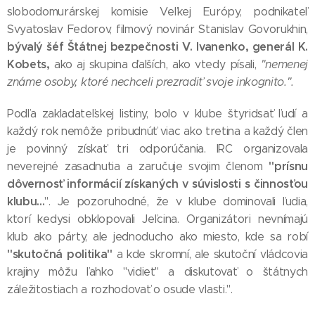
slobodomurárskej komisie Veľkej Európy, podnikateľ
Svyatoslav Fedorov, filmový novinár Stanislav Govorukhin,
bývalý šéf Štátnej bezpečnosti V. Ivanenko, generál K.
Kobets,
ako aj skupina ďalších, ako vtedy písali,
"nemenej
známe osoby, ktoré nechceli prezradiť svoje inkognito.".
Podľa zakladateľskej listiny, bolo v klube štyridsať ľudí a
každý rok nemôže pribudnúť viac ako tretina a každý člen
je povinný získať tri odporúčania. IRC organizovala
"prísnu
neverejné zasadnutia a zaručuje svojim členom
dôvernosť informácií získaných v súvislosti s činnosťou
klubu...
". Je pozoruhodné, že v klube dominovali ľudia,
ktorí kedysi obklopovali Jeľcina. Organizátori nevnímajú
klub ako párty, ale jednoducho ako miesto, kde sa robí
"skutočná politika"
a kde skromní, ale skutoční vládcovia
krajiny môžu ľahko "vidieť" a diskutovať o štátnych
záležitostiach a rozhodovať o osude vlasti.".