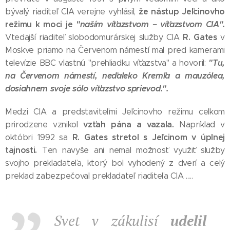
že nástup Jeľcinovho
bývalý riaditeľ CIA verejne vyhlásil,
režimu k moci je
"naším víťazstvom – víťazstvom CIA".
R. Gates
Vtedajší riaditeľ slobodomurárskej služby CIA
v
Moskve priamo na Červenom námestí mal pred kamerami
"Tu,
televízie BBC vlastnú "prehliadku víťazstva" a hovoril:
na Červenom námestí, neďaleko Kremľa a mauzólea,
dosiahnem svoje sólo víťazstvo sprievod.".
Medzi CIA a predstaviteľmi Jeľcinovho režimu celkom
vzťah pána a vazala.
prirodzene vznikol
Napríklad v
R. Gates stretol s Jeľcinom v úplnej
októbri 1992 sa
tajnosti.
Ten navyše ani nemal možnosť využiť služby
svojho prekladateľa, ktorý bol vyhodený z dverí a celý
preklad zabezpečoval prekladateľ riaditeľa CIA .....
Svet v zákulisí
udelil