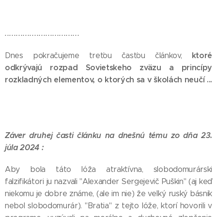
.................................
ktoré
Dnes pokračujeme treťou časťou článkov,
odkrývajú rozpad Sovietskeho zväzu a princípy
rozkladných elementov, o ktorých sa v školách neučí ...
Záver druhej časti článku na dnešnú tému zo dňa 23.
júla 2024 :
Aby bola táto lóža atraktívna, slobodomurárski
falzifikátori ju nazvali "Alexander Sergejevič Puškin" (aj keď
niekomu je dobre známe, (ale im nie) že veľký ruský básnik
nebol slobodomurár). "Bratia" z tejto lóže, ktorí hovorili v