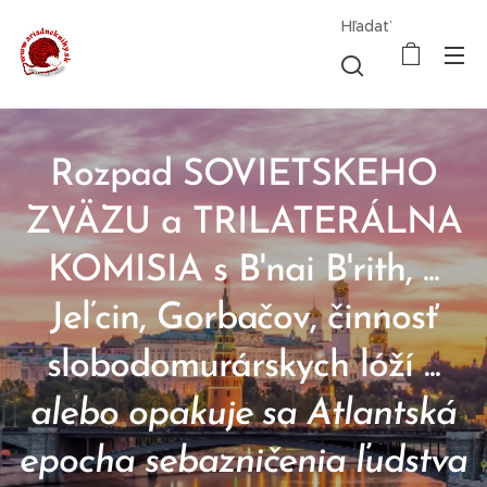
Hľadať
Rozpad SOVIETSKEHO
ZVÄZU a TRILATERÁLNA
KOMISIA s B'nai B'rith, ...
Jeľcin, Gorbačov, činnosť
slobodomurárskych lóží ...
alebo opakuje sa Atlantská
epocha sebazničenia ľudstva