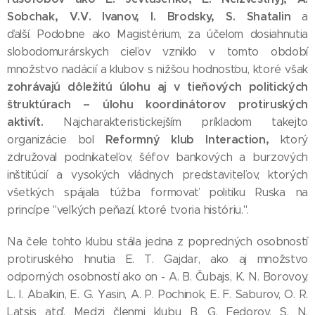
Sobchak, V.V. Ivanov, I. Brodsky, S. Shatalin
a
ďalší. Podobne ako Magistérium, za účelom dosiahnutia
slobodomurárskych cieľov vzniklo v tomto období
množstvo nadácií a klubov s nižšou hodnosťou, ktoré však
zohrávajú dôležitú úlohu aj v tieňových politických
štruktúrach – úlohu koordinátorov protiruských
aktivít.
Najcharakteristickejším príkladom takejto
Reformný klub Interaction,
organizácie bol
ktorý
združoval podnikateľov, šéfov bankových a burzových
inštitúcií a vysokých vládnych predstaviteľov, ktorých
všetkých spájala túžba formovať politiku Ruska na
princípe "veľkých peňazí, ktoré tvoria históriu.".
Na čele tohto klubu stála jedna z popredných osobností
protiruského hnutia E. T. Gajdar, ako aj množstvo
odporných osobností ako on - A. B. Čubajs, K. N. Borovoy,
L. I. Abalkin, E. G. Yasin, A. P. Pochinok, E. F. Saburov, O. R.
Latsis atď. Medzi členmi klubu B. G. Fedorov, S. N.