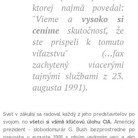
ktorej najmä povedal:
"Vieme a
vysoko si
ceníme
skutočnosť, že
ste prispeli k tomuto
víťazstvu" (...fax
zachytený viacerými
tajnými službami z 23.
augusta 1991).
Svet v zákulisí sa radoval, každý z jeho predstaviteľov po
všetci si všimli kľúčovú úlohu CIA.
svojom, no
Americký
prezident - slobodomurár G. Bush bezprostredne po
prevrate v auguste 1991 s plným vedomím veci a ako