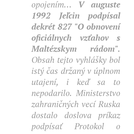
opojením...
V auguste
1992 Jeľcin podpísal
dekrét 827 "O obnovení
oficiálnych vzťahov s
Maltézskym rádom".
Obsah tejto vyhlášky bol
istý čas držaný v úplnom
utajení, i keď sa to
nepodarilo. Ministerstvo
zahraničných vecí Ruska
dostalo doslova príkaz
podpísať Protokol o