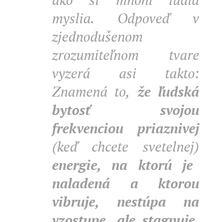
myslia. Odpoveď v
zjednodušenom
zrozumiteľnom tvare
vyzerá asi takto:
Znamená to,
že ľudská
bytosť svojou
frekvenciou priaznivej
(keď chcete svetelnej)
energie, na ktorú je
naladená a ktorou
vibruje, nestúpa na
vzostupe, ale stagnuje,