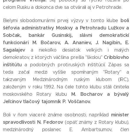
celom Rusku a dokonca dve sa otvárali aj v Petrohrade.
boli
Bielymi slobodomurármi prvej výzvy v tomto klube
šéfovia administratívy Moskvy a Petrohradu Lužkov a
Sobčak, bankár Gusinskij, slávni demokratickí
funkcionári M. Bočarov, A. Ananiev, J. Nagibin, E.
Sagalajev
a niekoľko desiatok veľkých i malých
Cribblovho
demokratov, z ktorých väčšina prešla "školou"
inštitútu
a podobných protiruských inštitúcií. Zápas sa
teda začal medzi vyššie spomínaným "Rotary" a
takzvaným Medzinárodným ruským klubom (IRC),
založeným v roku 1992. Na čele tohto klubu stáli činitelia
M. Bocharov a bývalý
moskovského Rotary klubu
Jeľcinov tlačový tajomník P. Voščanov.
minister
Boli v ňom viaceré známe osobnosti, napríklad
spravodlivosti N. Fedorov
(opäť známy z Rotary klubu),
medzinárodný poslanec E. Ambartsumov, člen