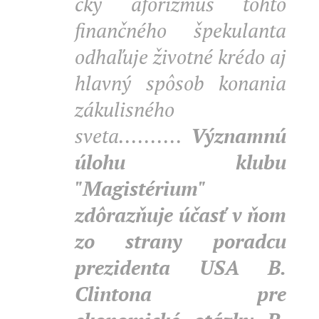
cký aforizmus tohto
finančného špekulanta
odhaľuje životné krédo aj
hlavný spôsob konania
zákulisného
sveta..........
Významnú
úlohu klubu
"Magistérium"
zdôrazňuje účasť v ňom
zo strany poradcu
prezidenta USA B.
Clintona pre