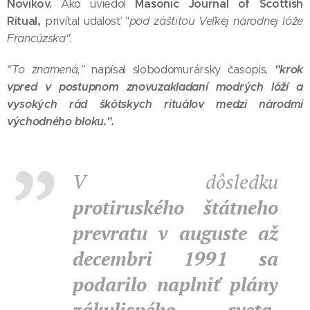
Novikov.
Masonic Journal of Scottish
Ako uviedol
Ritual,
privítal udalosť
"pod záštitou Veľkej národnej lóže
Francúzska".
"krok
"To znamená,"
napísal slobodomurársky časopis,
vpred v postupnom znovuzakladaní modrých lóží a
vysokých rád škótskych rituálov medzi národmi
východného bloku.".
V dôsledku
protiruského štátneho
prevratu v auguste až
decembri 1991 sa
podarilo naplniť plány
zákulisného sveta,