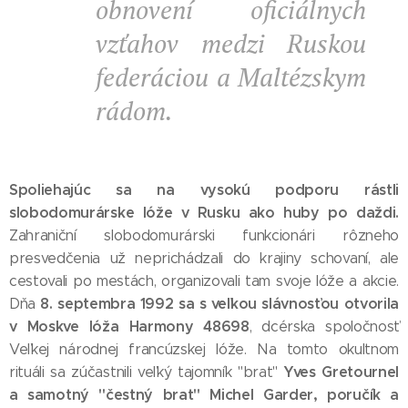
obnovení oficiálnych
vzťahov medzi Ruskou
federáciou a Maltézskym
rádom.
Spoliehajúc sa na vysokú podporu rástli
slobodomurárske lóže v Rusku ako huby po daždi.
Zahraniční slobodomurárski funkcionári rôzneho
presvedčenia už neprichádzali do krajiny schovaní, ale
cestovali po mestách, organizovali tam svoje lóže a akcie.
8. septembra 1992 sa s veľkou slávnosťou otvorila
Dňa
v Moskve lóža Harmony 48698
, dcérska spoločnosť
Veľkej národnej francúzskej lóže. Na tomto okultnom
Yves Gretournel
rituáli sa zúčastnili veľký tajomník "brat"
a samotný "čestný brat" Michel Garder, poručík a