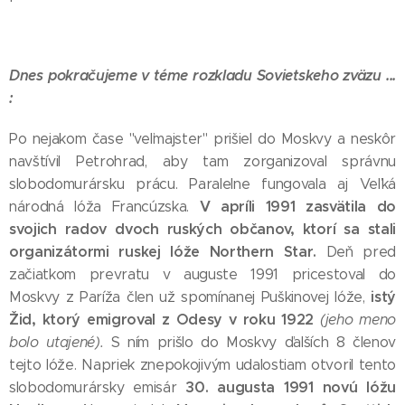
Dnes pokračujeme v téme rozkladu Sovietskeho zväzu ...
:
Po nejakom čase "veľmajster" prišiel do Moskvy a neskôr
navštívil Petrohrad, aby tam zorganizoval správnu
slobodomurársku prácu. Paralelne fungovala aj Veľká
V apríli 1991 zasvätila do
národná lóža Francúzska.
svojich radov dvoch ruských občanov, ktorí sa stali
organizátormi ruskej lóže Northern Star.
Deň pred
začiatkom prevratu v auguste 1991 pricestoval do
istý
Moskvy z Paríža člen už spomínanej Puškinovej lóže,
Žid, ktorý emigroval z Odesy v roku 1922
(jeho meno
bolo utajené).
S ním prišlo do Moskvy ďalších 8 členov
tejto lóže. Napriek znepokojivým udalostiam otvoril tento
30. augusta 1991 novú lóžu
slobodomurársky emisár