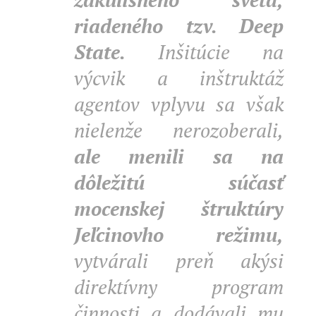
riadeného tzv. Deep
State.
Inšitúcie na
výcvik a inštruktáž
agentov vplyvu sa však
nielenže nerozoberali,
ale menili sa na
dôležitú súčasť
mocenskej štruktúry
Jeľcinovho režimu,
vytvárali preň akýsi
direktívny program
činnosti a dodávali mu