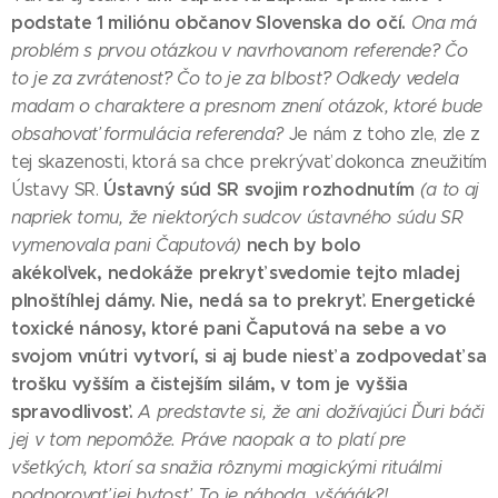
podstate 1 miliónu občanov Slovenska do očí.
Ona má
problém s prvou otázkou v navrhovanom referende? Čo
to je za zvrátenosť? Čo to je za blbosť?
Odkedy vedela
madam o charaktere a presnom znení otázok, ktoré bude
obsahovať formulácia referenda?
Je nám z toho zle, zle z
tej skazenosti, ktorá sa chce prekrývať dokonca zneužitím
Ústavný súd SR svojim
rozhodnutím
Ústavy SR.
(a to aj
napriek tomu, že niektorých sudcov ústavného súdu SR
nech by bolo
vymenovala pani Čaputová)
akékoľvek,
nedokáže prekryť svedomie tejto mladej
plnoštíhlej dámy. Nie, nedá sa to prekryť. Energetické
toxické nánosy, ktoré pani Čaputová na sebe a vo
svojom vnútri vytvorí, si aj bude niesť a zodpovedať sa
trošku vyšším a čistejším silám, v tom je vyššia
spravodlivosť.
A predstavte si, že ani dožívajúci Ďuri báči
jej v tom nepomôže. Práve naopak a to platí pre
všetkých, ktorí sa snažia rôznymi magickými rituálmi
podporovať jej bytosť. To je náhoda, všááák?!