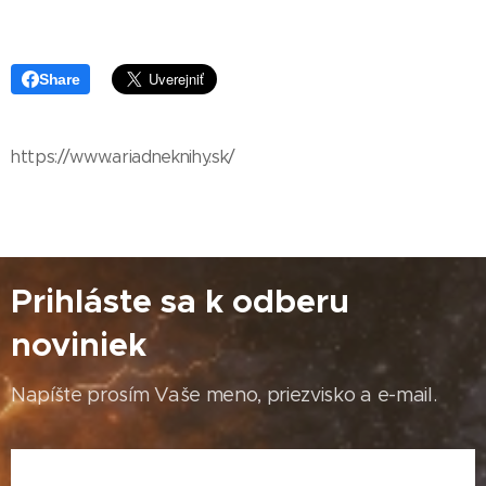
Share
https://www.ariadneknihy.sk/
Prihláste sa k odberu
noviniek
Napíšte prosím Vaše meno, priezvisko a e-mail.