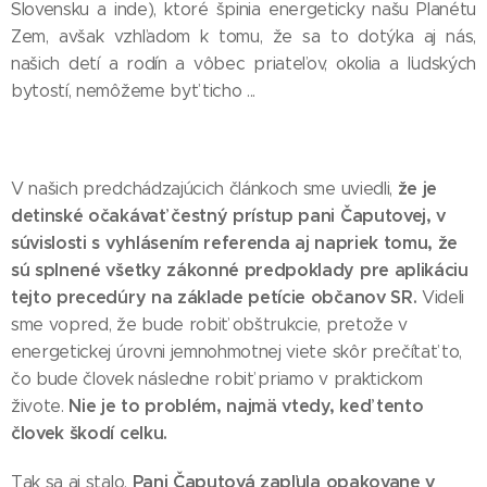
Slovensku a inde), ktoré špinia energeticky našu Planétu
Zem, avšak vzhľadom k tomu, že sa to dotýka aj nás,
našich detí a rodín a vôbec priateľov, okolia a ľudských
bytostí, nemôžeme byť ticho ...
že je
V našich predchádzajúcich článkoch sme uviedli,
detinské očakávať čestný prístup pani Čaputovej, v
súvislosti s vyhlásením referenda aj napriek tomu, že
sú splnené všetky zákonné predpoklady pre aplikáciu
tejto precedúry na základe petície občanov SR.
Videli
sme vopred, že bude robiť obštrukcie, pretože v
energetickej úrovni jemnohmotnej viete skôr prečítať to,
čo bude človek následne robiť priamo v praktickom
Nie je to problém, najmä vtedy, keď tento
živote.
človek škodí celku.
Pani Čaputová zapľula opakovane v
Tak sa aj stalo.