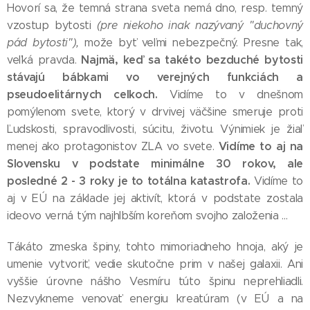
Hovorí sa, že temná strana sveta nemá dno, resp. temný
vzostup bytosti
(pre niekoho inak nazývaný "duchovný
pád bytosti"),
može byť veľmi nebezpečný. Presne tak,
Najmä, keď sa takéto bezduché bytosti
veľká pravda.
stávajú bábkami vo verejných funkciách a
pseudoelitárnych celkoch.
Vidíme to v dnešnom
pomýlenom svete, ktorý v drvivej väčšine smeruje proti
Ľudskosti, spravodlivosti, súcitu, životu. Výnimiek je žiaľ
Vidíme to aj na
menej ako protagonistov ZLA vo svete.
Slovensku v podstate minimálne 30 rokov, ale
posledné 2 - 3 roky je to totálna katastrofa.
Vidíme to
aj v EÚ na základe jej aktivít, ktorá v podstate zostala
ideovo verná tým najhlbším koreňom svojho založenia ...
Tákáto zmeska špiny, tohto mimoriadneho hnoja, aký je
umenie vytvoriť, vedie skutočne prim v našej galaxii. Ani
vyššie úrovne nášho Vesmíru túto špinu neprehliadli.
Nezvykneme venovať energiu kreatúram (v EÚ a na