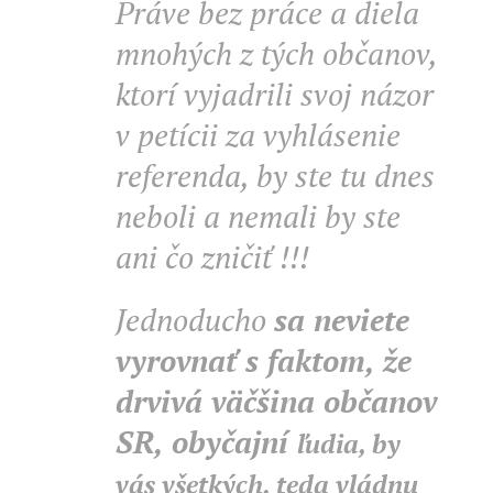
Práve bez prác
e a diela
mnohých z tých občanov,
ktorí vyjadrili svoj názor
v petícii za vyhlásenie
referenda, by ste tu dnes
neboli a nemali by ste
ani čo zničiť !!!
Jednoducho
sa neviete
vyrovnať s faktom,
že
drvivá väčšina občanov
SR, obyčajní
ľudia, by
vás všetkých, teda vládnu