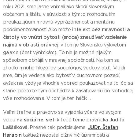
roku 2021, sme jasne vnímali ako škodí slovenským
občanom a štátu v súvislosti s týmto rozhodnutím
preukazujúcim mravnú vyprázdnenosť a mentálnu
intelekt bez mravnosti a
poddimenzovanosť. Ako môže
čistoty vo vnútri bytosti (srdca) zneužívať vzdelanie
najmä v oblasti právnej
, v tom je Slovensko výkvetom
galaxie (česť výnimkám). To nie je možné nijakým
spôsobom obhájiť v mravnej spoločnosti. Na tom sa
zhodlo mnoho filozofov, sociológov, vedcov, atď... Videli
sme, čím je vedená ako bytosť v duchovnom pozadí,
avšak nie vždy je vhodné vopred poukazovať na to, čo sa
stane, pretože tým dochádza k zasahovaniu do slobodnej
vôle rozhodovania. V tom je ten háčik ...
Veľmi trefne a pravdivo sa vyjadrila včera vo svojom
na sociálnej sieti
Judita
videu
k tejto téme právnička
Laššáková.
JUDr. Štefan
Presne tak, podpisujeme.
Harabin
taktiež nezostal dlžný nič úprimnosti a