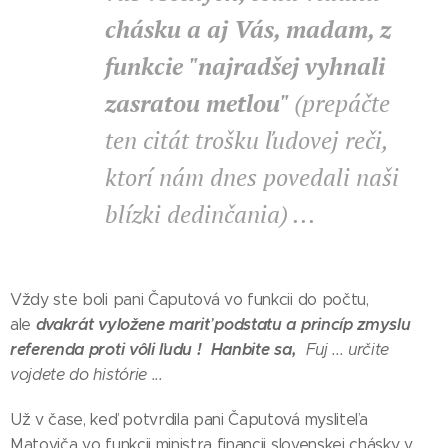
chásku a aj Vás, madam, z
funkcie
"najradšej vyhnali
zasratou metlou"
(prepáčte
ten citát trošku ľudovej reči,
ktorí nám dnes povedali naši
blízki dedinčania) ...
Vždy ste boli pani Čaputová vo funkcii do počtu,
dvakrát vyložene mariť podstatu a princíp zmyslu
ale
referenda proti vôli ľudu !
Hanbite sa,
Fuj ... určite
vojdete do histórie ...
Už v čase, keď potvrdila pani Čaputová mysliteľa
Matoviča vo funkcii ministra financii slovenskej chásky v