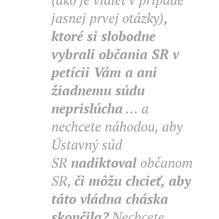
jasnej prvej otázky)
,
ktoré si slobodne
vybrali občania SR v
petícii Vám a ani
žiadnemu súdu
neprislúcha
... a
nechcete náhodou, aby
Ústavný súd
SR
nadiktoval
občanom
SR,
či môžu chcieť, aby
táto vládna cháska
skončila?
Nechcete