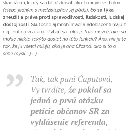
škandálom, ktorý sa dal očakávať, ako temným vrcholom
čo sa týka
(alebo jedným s medzistupňov jej pádu),
zneužitia práva proti spravodlivosti, ľudskosti, ľudskej
dôstojnosti.
Skutočne aj mnohí mladí a adolescenti majú z
nej chuť na vracanie. Pýtajú sa
"ako je toto možné, ako sa
mohlo niekto takýto dostať na túto funkciu?
Áno, nie je to
tak, že ju všetci milujú, aká je ona úžasná, ako si to o
sebe myslí :-) :-)
Tak, tak pani Čaputová,
Vy tvrdíte,
že pokiaľ sa
jedná o prvú otázku
petície občanov SR za
vyhlásenie referenda,