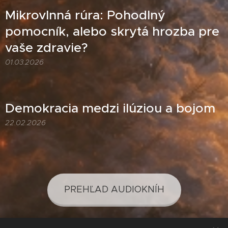
Mikrovlnná rúra: Pohodlný
pomocník, alebo skrytá hrozba pre
vaše zdravie?
01.03.2026
Demokracia medzi ilúziou a bojom
22.02.2026
PREHĽAD AUDIOKNÍH