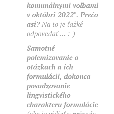
komunálnymi voľbami
v októbri 2022". Prečo
asi?
Na to je ťažké
odpovedať ... :-)
Samotné
polemizovanie o
otázkach a ich
formulácii, dokonca
posudzovanie
lingvistického
charakteru formulácie
(ako je vidieť v prípade