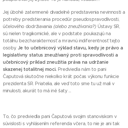
Jej úbohé zatemnené divadelné predstavenia nevinnosti a
potreby predstierania procedúr pseudospravodlivosti,
účelového dodržiavania
(alebo zneužívania?)
Ústavy SR,
sú nielen tragikomické, ale v podstate poukazujú na
totálnu bezcharakternosť a mravnú indiferentnosť tejto
Je to učebnicový výklad stavu, kedy je právo a
osoby.
legislatívny status zneužívaný proti spravodlivosti a
učebnicový príklad zneužitia práva na udržanie
skazenej totalitnej moci.
Predviedla nám to pani
Čaputová skutočne niekoľko krát počas výkonu funkcie
prezidenta SR.
Priatelia, ale veď toto sme tu už mali v
minulosti, akurát to má iné šaty ...
To, čo predviedla pani Čaputová svojim stanoviskom v
súvislosti s vyhlásením referenda včera, to nie je ani tak