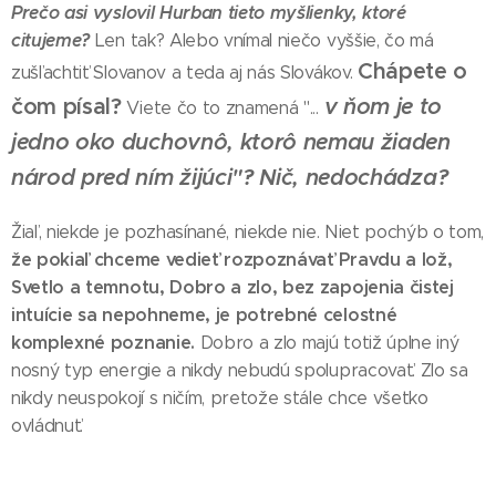
Prečo asi vyslovil Hurban tieto myšlienky, ktoré
citujeme?
Len tak? Alebo vnímal niečo vyššie, čo má
Chápete o
zušľachtiť Slovanov a teda aj nás Slovákov.
čom písal?
v ňom je to
Viete čo to znamená "...
jedno oko duchovnô, ktorô nemau žiaden
národ pred ním žijúci"? Nič, nedochádza?
Žiaľ, niekde je pozhasínané, niekde nie. Niet pochýb o tom,
že pokiaľ chceme vedieť rozpoznávať Pravdu a lož,
Svetlo a temnotu, Dobro a zlo, bez zapojenia čistej
intuície sa nepohneme, je potrebné celostné
komplexné poznanie.
Dobro a zlo majú totiž úplne iný
nosný typ energie a nikdy nebudú spolupracovať. Zlo sa
nikdy neuspokojí s ničím, pretože stále chce všetko
ovládnuť.