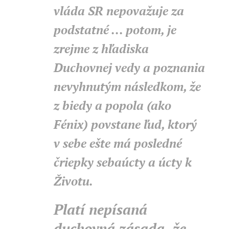
vláda SR nepovažuje za
podstatné ... potom, je
zrejme z hľadiska
Duchovnej vedy a poznania
nevyhnutým následkom, že
z biedy a popola (ako
Fénix) povstane ľud, ktorý
v sebe ešte má posledné
čriepky sebaúcty a úcty k
Životu.
Platí nepísaná
duchovná zásada, že