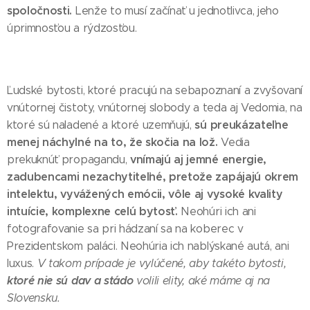
spoločnosti.
Lenže to musí začínať u jednotlivca, jeho
úprimnosťou a rýdzosťou.
Ľudské bytosti, ktoré pracujú na sebapoznaní a zvyšovaní
vnútornej čistoty, vnútornej slobody a teda aj Vedomia, na
sú preukázateľne
ktoré sú naladené a ktoré uzemňujú,
menej náchylné na to, že skočia na lož.
Vedia
vnímajú aj jemné energie,
prekuknúť propagandu,
zadubencami nezachytiteľné, pretože zapájajú okrem
intelektu, vyvážených emócii, vôle aj vysoké kvality
intuície, komplexne celú bytosť.
Neohúri ich ani
fotografovanie sa pri hádzaní sa na koberec v
Prezidentskom paláci. Neohúria ich nablýskané autá, ani
luxus.
V takom prípade je vylúčené, aby takéto bytosti,
ktoré nie sú dav a stádo
volili elity, aké máme aj na
Slovensku.