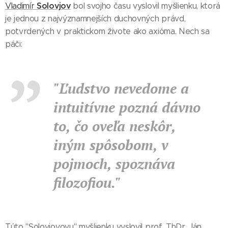
Solovjov
Vladimír
bol svojho času vyslovil myšlienku, ktorá
je jednou z najvýznamnejších duchovných právd,
potvrdených v praktickom živote ako axióma. Nech sa
páči:
"Ľudstvo nevedome a
intuitívne pozná dávno
to, čo oveľa neskôr,
iným spôsobom, v
pojmoch, spoznáva
filozofiou."
Túto "Solovjovovu" myšlienku vyslovil prof. ThDr. Ján