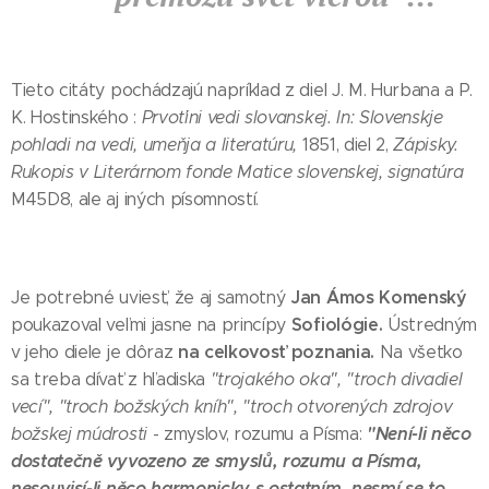
Tieto citáty pochádzajú napríklad z diel J. M. Hurbana a P.
K. Hostinského :
Prvoťini vedi slovanskej. In: Slovenskje
pohladi na vedi, umeňja a literatúru,
1851, diel 2,
Zápisky.
Rukopis v Literárnom fonde Matice slovenskej, signatúra
M45D8, ale aj iných písomností.
Jan Ámos Komenský
Je potrebné uviesť, že aj samotný
Sofiológie.
poukazoval veľmi jasne na princípy
Ústredným
na celkovosť poznania.
v jeho diele je dôraz
Na všetko
sa treba dívať z hľadiska
"trojakého oka",
"troch divadiel
vecí", "troch božských kníh", "troch otvorených zdrojov
"Není-li něco
božskej múdrosti
- zmyslov, rozumu a Písma:
dostatečně vyvozeno ze smyslů, rozumu a Písma,
nesouvisí-li něco harmonicky s ostatním, nesmí se to