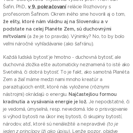
v 9. pokračovaní
Šafin, PhD.,
relácie Rozhovory s
profesorom Šafinom. Okrem iného sme hovorili aj o tom,
že elity, ktoré nám vládnu aj na Slovensku a v
podstate na celej Planéte Zem, sú duchovnými
mŕtvolami
(a že je to pravda). Výnimky? No, to by bolo
veľmi náročné vyhľadávanie (ako šafránu).
Každá ľudská bytosť je hmotno - duchovná bytosť, ale
duchovná zložka ešte automaticky neznamená to isté ako
Svetelná, či dobrá bytosť. To je fakt, ako samotná Planéta
Zem a žiaľ máme medzi nami mnoho kreatúr a
parazitujúcich entít, ktoré nás vyložene (rôznymi
Najčastejšou formou
nástrojmi) okrádajú o energiu.
kradnutia a vysávania energie je lož.
Je nepodstatné, či
je vedomá, úmyselná, resp. nevedomá. Ide o prisvojovanie
si výhod bytosti na úkor inej bytosti, či skupiny bytostí,
národov, atď., ktoré sú nenáležité a nepravdivé
(to je
jeden z princípov lži ako úpisu).
Lenže pozor, obidve