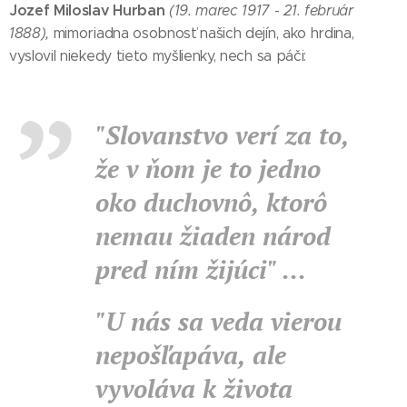
Jozef Miloslav Hurban
(19. marec 1917 - 21. február
1888),
mimoriadna osobnosť našich dejín, ako hrdina,
vyslovil niekedy tieto myšlienky, nech sa páči:
"Slovanstvo verí za to,
že v ňom je to jedno
oko duchovnô, ktorô
nemau žiaden národ
pred ním žijúci" ...
"U nás sa veda vierou
nepošľapáva, ale
vyvoláva k života