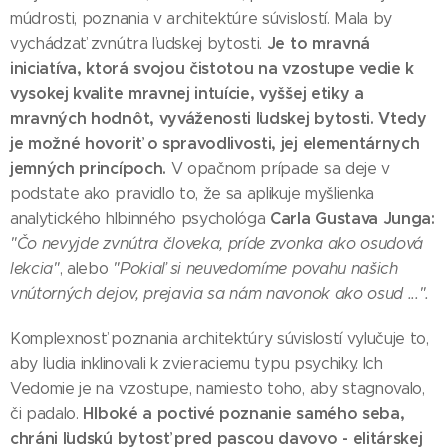
múdrosti, poznania v architektúre súvislostí. Mala by
Je to mravná
vychádzať zvnútra ľudskej bytosti.
iniciatíva, ktorá svojou čistotou na vzostupe vedie k
vysokej kvalite mravnej intuície, vyššej etiky a
mravných hodnôt, vyváženosti ľudskej bytosti. Vtedy
je možné hovoriť o spravodlivosti, jej elementárnych
jemných princípoch.
V opačnom prípade sa deje v
podstate ako pravidlo to, že sa aplikuje myšlienka
Carla Gustava Junga:
analytického hlbinného psychológa
"Čo nevyjde zvnútra človeka, príde zvonka ako osudová
lekcia"
, alebo
"Pokiaľ si neuvedomíme povahu našich
vnútorných dejov, prejavia sa nám navonok ako osud ...".
Komplexnosť poznania architektúry súvislostí vylučuje to,
aby ľudia inklinovali k zvieraciemu typu psychiky. Ich
Vedomie je na vzostupe, namiesto toho, aby stagnovalo,
Hlboké a poctivé p
oznanie samého seba,
či padalo.
chráni ľudskú bytosť pred pascou davovo - elitárskej