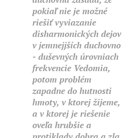
pokiaľ nie je možné
riešiť vyviazanie
disharmonických dejov
v jemnejjších duchovno
- duševných úrovniach
frekvencie Vedomia,
potom problém
zapadne do hutnosti
hmoty, v ktorej žijeme,
a v ktorej je riešenie
oveľa hrubšie a
protiklady dobra a zla