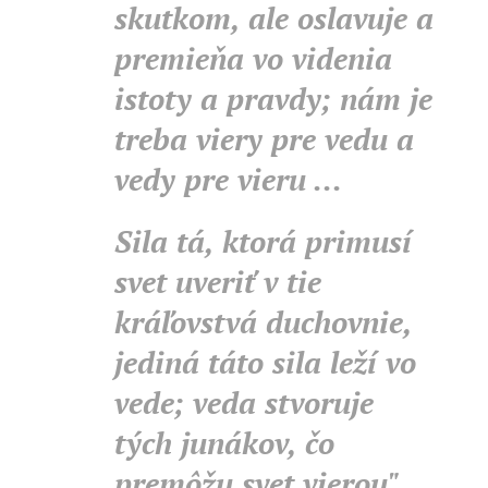
skutkom, ale oslavuje a
premieňa vo videnia
istoty a pravdy; nám je
treba viery pre vedu a
vedy pre vieru ...
Sila tá, ktorá primusí
svet uveriť v tie
kráľovstvá duchovnie,
jediná táto sila leží vo
vede; veda stvoruje
tých junákov, čo
premôžu svet vierou" ...