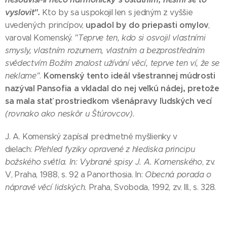
vyslovit".
Kto by sa uspokojil len s jedným z vyššie
upadol by do priepasti omylov
uvedených princípov,
,
varoval Komenský.
"Teprve ten, kdo si osvojil vlastními
smysly, vlastním rozumem, vlastním a bezprostředním
svědectvím Božím znalost užívání věcí, teprve ten ví, že se
Komenský tento ideál všestrannej múdrosti
neklame"
.
nazýval Pansofia a vkladal do nej veľkú nádej, pretože
sa mala stať prostriedkom všenápravy ľudských vecí
(rovnako ako neskôr u Štúrovcov).
J. A. Komenský zapísal predmetné myšlienky v
dielach:
Přehled fyziky opravené z hlediska principu
božského světla. In: Vybrané spisy J. A. Komenského
, zv.
V, Praha, 1988, s. 92 a Panorthosia. In:
Obecná porada o
nápravě věcí lidských.
Praha, Svoboda, 1992, zv. III., s. 328.