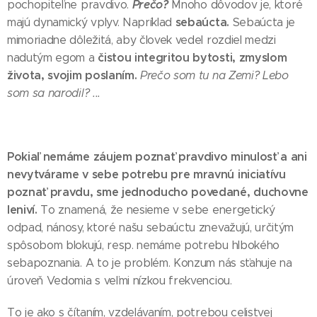
Prečo?
pochopiteľne pravdivo.
Mnoho dôvodov je, ktoré
sebaúcta.
majú dynamický vplyv. Napríklad
Sebaúcta je
mimoriadne dôležitá, aby človek vedel rozdiel medzi
čistou integritou bytosti, zmyslom
nadutým egom a
života, svojim poslaním.
Prečo som tu na Zemi? Lebo
som sa narodil? ...
Pokiaľ nemáme záujem poznať pravdivo minulosť a ani
nevytvárame v sebe potrebu pre mravnú iniciatívu
poznať pravdu, sme jednoducho povedané, duchovne
leniví.
To znamená, že nesieme v sebe energetický
odpad, nánosy, ktoré našu sebaúctu znevažujú, určitým
spôsobom blokujú, resp. nemáme potrebu hlbokého
sebapoznania. A to je problém. Konzum nás sťahuje na
úroveň Vedomia s veľmi nízkou frekvenciou.
To je ako s čítaním, vzdelávaním, potrebou celistvej