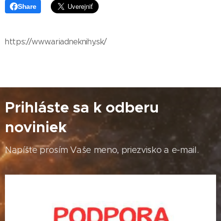
Share
https://www.ariadneknihy.sk/
Prihláste sa k odberu
noviniek
Napíšte prosím Vaše meno, priezvisko a e-mail.