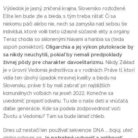
Výsledok je jasný, zničená krajina, Slovensko rozložené.
Ešte len bude zle a bieda, s tým treba rátať. Či sa
niekomu páči alebo nie, nech sa zamyslia nad sebou tie
indivíduá, ktoré volili tieto úžasné súčasné elity a orgány.
Teraz chodia so sklonenými hlavami a hanbia sa (teda
Oligarchia a jej výkon plutokracie by
aspoň poniektorí).
sa nikdy neuchytili, pokiaľ by nemali predpoklady
živnej pôdy pre charakter davoelitarizmu.
Nikdy. Základ
je v úrovni Vedomia jednotlivca a v rodinách. Práve tí, ktorí
vidia ten úbohý úpadok mravnej kvality a biedu na
Slovensku, práve tí by mali zabrať pri najbližších
komunálnych voľbách na jeseň 2022. Konečne sa
uvedomiť, prejaviť odvahu. Tu ide o naše deti a vnúčatá,
ďalšie generácie. Kde sa podela zodpovednosť voči
Životu a Vedomiu? Tam sa bude lámať chlieb.
Dnes už nestačí len používať sekvencie DNA ...
bojuj, uteč
J
e potrebné vytvoriť a aplikovať
alebo schovaj sa.