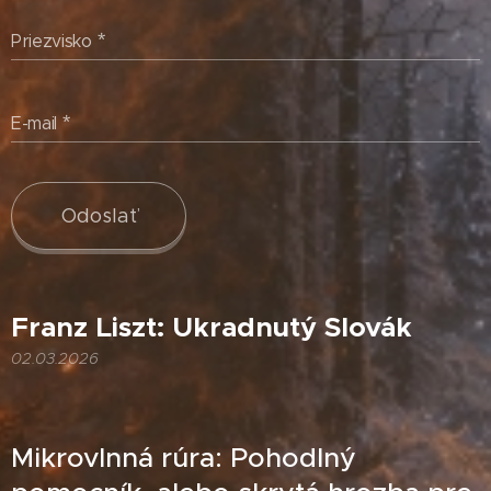
Priezvisko
E-mail
Odoslať
Franz Liszt: Ukradnutý Slovák
02.03.2026
Mikrovlnná rúra: Pohodlný