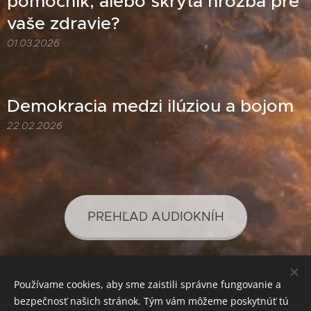
pomocník, alebo skrytá hrozba pre
vaše zdravie?
01.03.2026
Demokracia medzi ilúziou a bojom
22.02.2026
PREHĽAD AUDIOKNÍH
Používame cookies, aby sme zaistili správne fungovanie a
PREHĽAD PODCASTOV
bezpečnosť našich stránok. Tým vám môžeme poskytnúť tú