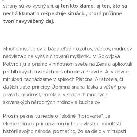
aj ten kto klame, aj ten, kto sa
strany sú vo vychýlení,
nechá klamať a rešpektuje situáciu, ktorá príčinne
tvorí nevyvážený dej.
Mnoho mysliteľov a bádateľov, filozofov, vedcov, mudrcov
nadviazalo na vyššie citovanú myšlienku V. Solovjova.
Potvrdili ju a priamo v hmotnom svete na Zemi a aplikovali
pri hlbokých úvahách o slobode a Pravde.
Aj v dávnej
minulosti nachádzame v spisoch Platóna, Aristotela, či
ďalších tieto princípy.
Úprimná snaha, láska a vášeň pre
pravdu, múdrosť, horela aj v srdciach mnohých
slovenských národných hrdinov a buditeľov.
Prosím pekne tu neide o falošné "horovanie". Je
elementárnou principiálnou úctou k vlastnej minulosti,
histórii svojho národa, poznať to, čo sa dialo v minulosti,