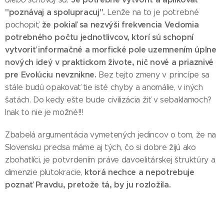
"poznávaj a spolupracuj".
Lenže na to je potrebné
že pokiaľ sa nezvýši frekvencia Vedomia
pochopiť,
potrebného počtu jednotlivcov, ktorí sú schopní
vytvoriť informačné a morfické pole uzemnením úplne
nových ideý v praktickom živote, nič nové a priaznivé
pre Evolúciu nevznikne.
Bez tejto zmeny v princípe sa
stále budú opakovať tie isté chyby a anomálie, v iných
šatách.
Do kedy ešte bude civilizácia žiť v sebaklamoch?
Inak to nie je možné!!!
Zbabelá argumentácia vymetených jedincov o tom, že na
Slovensku predsa máme aj tých, čo si dobre žijú ako
zbohatlíci, je potvrdením práve davoelitárskej štruktúry a
ktorá nechce a nepotrebuje
dimenzie plutokracie,
poznať Pravdu, pretože tá, by ju rozložila.