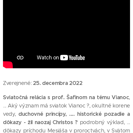
25. decembra 2022
Zverejnené:
Sviatočná relácia s prof. Šafinom na tému Vianoc
,
... Aký význam má sviatok Vianoc ?, okultné korene
duchovné princípy, .... historické pozadie a
vedy,
dôkazy - žil naozaj Christos ?
podrobný výklad, ...
dôkazy príchodu Mesiáša v proroctvách, v Svätom