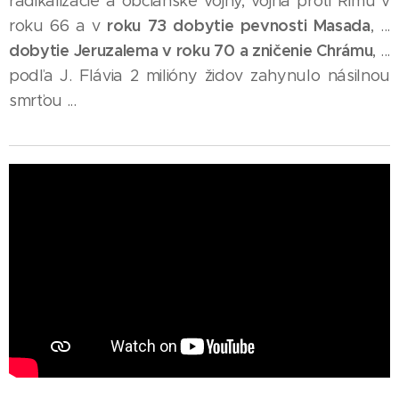
radikalizácie a občianske vojny, vojna proti Rímu v
roku 73 dobytie pevnosti Masada
roku 66 a v
, ...
dobytie Jeruzalema
v roku 70 a zničenie Chrámu
, ...
podľa J. Flávia 2 milióny židov zahynulo násilnou
smrťou ...