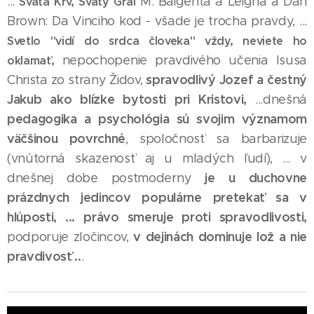
...
M. Baigenta a Leigha a Dan
Svätá Krv, Svätý Grál
Brown: Da Vinciho kod - všade je trocha pravdy, ...
Svetlo "vidí do srdca človeka" vždy, neviete ho
nepochopenie pravdivého učenia Isusa
oklamať,
spravodlivý Jozef a čestný
Christa zo strany Židov,
Jakub ako blízke bytosti pri Kristovi,
...dnešná
pedagogika a psychológia sú svojim významom
väčšinou povrchné
, spoločnosť sa barbarizuje
(vnútorná skazenosť aj u mladých ľudí), ... v
je u duchovne
dnešnej dobe postmoderny
prázdnych jedincov populárne pretekať sa v
hlúposti, ...
právo smeruje proti spravodlivosti,
v dejinách dominuje lož a nie
podporuje zločincov,
pravdivosť ..
.