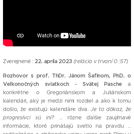
22. apríla 2023
Zverejnené :
(relácia v trvaní 0 :57)
Rozhovor s prof. ThDr. Jánom Šafinom, PhD. o
Veľkonočných sviatkoch - Svätej Pasche
a
konkrétne o Gregoriánskom a Juliánskom
kalendári, aký je medzi nimi rozdiel a ako k tomu
došlo, že existujú kalendáre dva.
Je to dôkaz, že
progresívci sú iní?
... rôzne ďalšie zaujímavé
informácie, ktoré prinášajú svetlo na pravdu ...