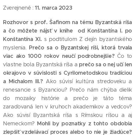
11. marca 2023
Zverejnené :
Rozhovor s prof. Šafinom na tému Byzantská ríša
a čo môžete nájsť v knihe od Konštantína I. po
Konštantína XI.
s podtitulom Z dejín byzantského
Prečo sa o Byzantskej ríši, ktorá trvala
myslenia.
viac ako 1000 rokov neučí podrobnejšie?
Čo to
prečo sa o nej učí len
vlastne bola Byzantská ríša a
okrajovo v súvislosti s Cyrilometodskou tradíciou
a Michalom III.?
Ako súvisí kultúra stredoveku a
renesancie s Byzanciou? Prečo nám chýba dielik
do mozaiky histórie a prečo je táto téma
zaraďovaná len v kruhoch akademikov a vedcov?
Ako súvisí Byzantská ríša s Rímskou ríšou a aj
Mohli by poznatky z tohto obdobia
Nemeckom?
zlepšiť vzdelávací proces alebo to nie je žiadúce?