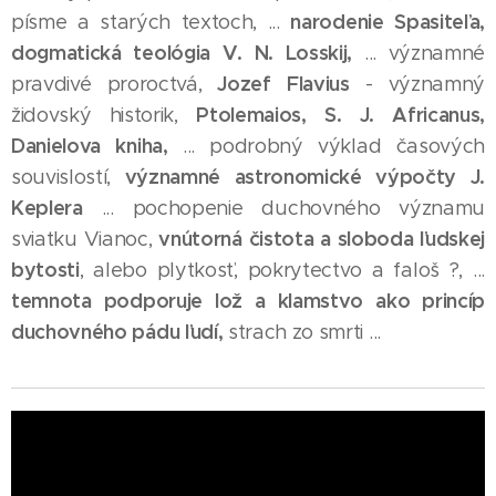
narodenie Spasiteľa,
písme a starých textoch, ...
dogmatická teológia V. N. Losskij,
... významné
Jozef Flavius
pravdivé proroctvá,
- významný
Ptolemaios, S. J. Africanus,
židovský historik,
Danielova kniha,
... podrobný výklad časových
významné astronomické výpočty
J.
souvislostí,
Keplera
... pochopenie duchovného významu
vnútorná čistota a sloboda ľudskej
sviatku Vianoc,
bytosti
, alebo plytkosť, pokrytectvo a faloš ?, ...
temnota podporuje lož a klamstvo ako princíp
duchovného pádu ľudí,
strach zo smrti ...