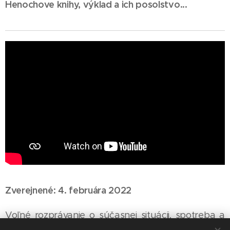
Henochove knihy, výklad a ich posolstvo...
Zverejnené: 4. februára 2022
Voľné rozprávanie o súčasnej situácii, spotreba a
kríza konzumnej spoločnosti, o Rusku a diktáte