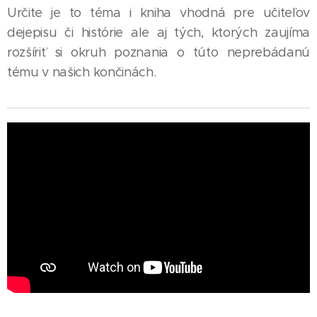
Určite je to téma i kniha vhodná pre učiteľov
dejepisu či histórie ale aj tých, ktorých zaujíma
rozšíriť si okruh poznania o túto neprebádanú
tému v našich končinách.