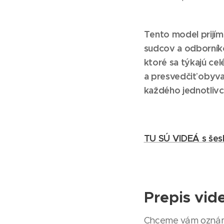
Tento model prijí
sudcov a odborníko
ktoré sa týkajú ce
a presvedčiť obyva
každého jednotlivc
TU
SÚ VIDEÁ s šes
Prepis vid
Chceme vám oznámi