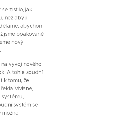
 zjistilo, jak
, než aby ji
rý děláme, abychom
dyž jsme opakovaně
jeme nový
.
í na vývoji nového
k. A tohle soudní
t k tomu, že
 řekla Viviane,
o systému,
soudní systém se
de možno