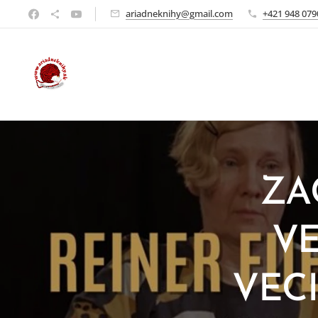
ariadneknihy@gmail.com
+421 948 079
ZA
V
VEC