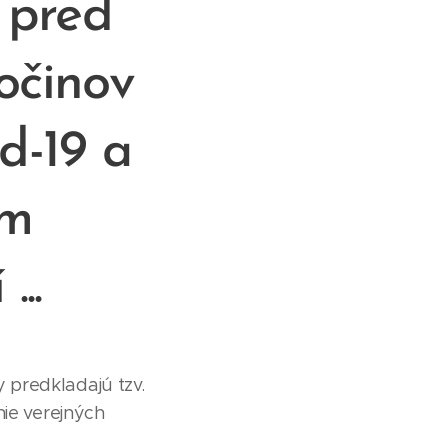
 pred
očinov
d-19 a
ím
..
 predkladajú tzv.
nie verejných