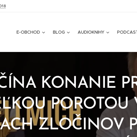
018
E-OBCHOD
BLOG
AUDIOKNIHY
PODCAS
ČÍNA KONANIE P
EĽKOU POROTOU 
IACH ZLOČINOV P