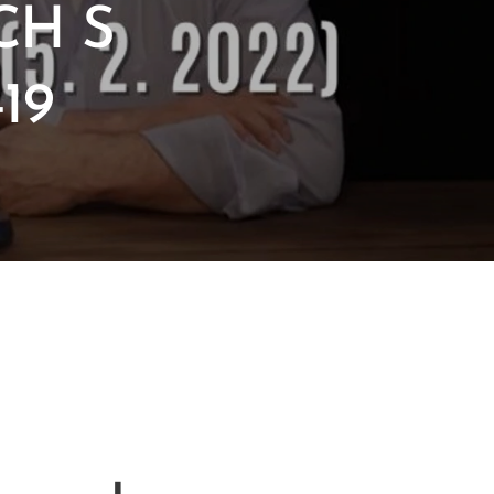
CH S
19