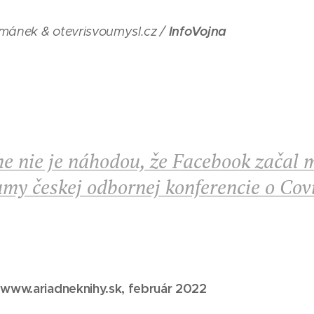
InfoVojna
rmánek & otevrisvoumysl.cz /
e nie je náhodou, že Facebook začal 
my českej odbornej konferencie o Cov
 www.ariadneknihy.sk, február 2022