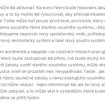
že lidi aktivovat. Na konci řízení bude hlasování, aby se
, a to by mohlo lidi vyburcovat, aby převzali iniciativu
ní. Tohle může být pouze první krok, první krok, kte
v rámci soudního řízení starého soudního systému, i k
otřebujeme naprosto nový společenský směr, potřebu
, nový ekonomický systém a také nový soudní systém
m kontinentě a nejspíše i na ostatních místech pracuj
který bude zastupovat lidi přímo, což bude druhý kro
 mít žaloby uvnitř starého soudního systému, může vés
udce, kteří se prozatím moc nevyjadřovali. Takže... jak
 řízení, skutečné žaloby v rámci existujícího soudníh
 což může ukázat... nejen informovat lidi, ale že nový 
ůže zabývat, a to může vést k výsledkům, které bu
díme se příští týden.