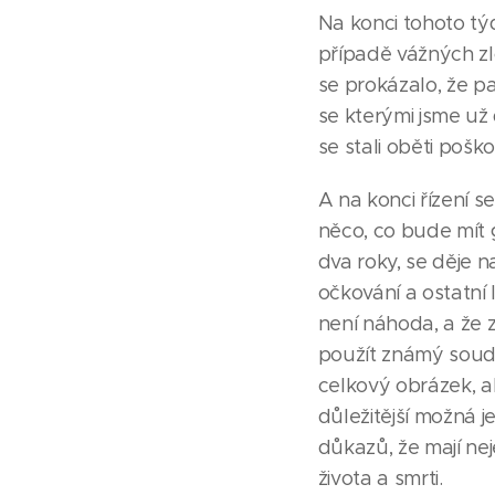
Na konci tohoto týd
případě vážných zl
se prokázalo, že p
se kterými jsme už 
se stali oběti pošk
A na konci řízení se
něco, co bude mít 
dva roky, se děje n
očkování a ostatní l
není náhoda, a že z
použít známý soudn
celkový obrázek, ab
důležitější možná 
důkazů, že mají nej
života a smrti.