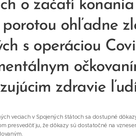
ich o začatí konania
 porotou ohľadne zl
ých s operáciou Covi
mentálnym očkovan
ujúcim zdravie ľudí .
ých veciach v Spojených štátoch sa dostupné dôkazy
eľom presvedčiť ju, že dôkazy sú dostatočné na vznese
alovaným.