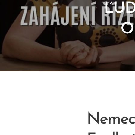
ĽUD
O
Nemeck