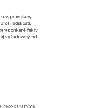
kov, právnikov,
proti ľudskosti,
teraz získané fakty
e aj vyžadovaný od
že něco oznámíme.