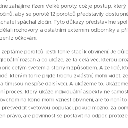
ne zahájíme řízení Velké poroty, což je postup, který
očinů, aby se porotě 12 porotců představily dostupné
achatel spáchal zločin. Tyto důkazy představíme spol
dělali rozhovory, a ostatními externími odborníky a př
ození z očkování.
 zeptáme porotců, jestli tohle stačí k obvinění. Je důlež
globální rozsah a co ukáže, že ta celá věc, kterou pr
apříč celým světem a stejným způsobem. A že lidé, kte
idé, kterým tohle přijde trochu zvláštní, mohli vidět, ž
a tím jsou nejspíše další věci. A ukážeme to. Ukážeme 
í proces, který ukáže individuální aspekty ne samost
ychom na konci mohli vznést obvinění, ale to není to ne
je přesvědčit světovou populaci, pokud možno, za p
en právo, ale povinnost se postavit na odpor, protože