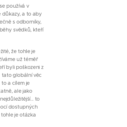
 se používá v
 důkazy, a to aby
ečně s odborníky,
íběhy svědků, kteří
ité, že tohle je
ožíváme už téměř
ří byli poškozeni z
e tato globální věc
to a cílem je
atně, ale jako
jdůležitější... to
omocí dostupných
 tohle je otázka