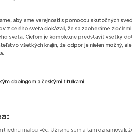
mame, aby sme verejnosti s pomocou skutočných sved
v z celého sveta dokázali, že sa zaoberáme zločinmi 
lého sveta. Cieľom je komplexne predstaviť všetky do
teľstvo všetkých krajín, že odpor je nielen možný, al
a.
kým dabingom a českými titulkami
ea:
t jednu malou věc. Už jsme sem a tam oznamovali, 