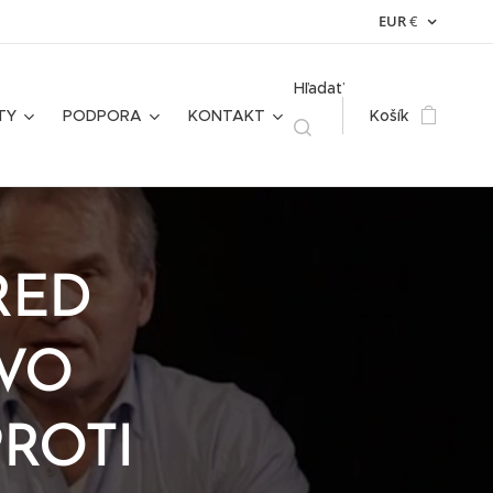
EUR
€
Hľadať
TY
PODPORA
KONTAKT
Košík
RED
VO
ROTI