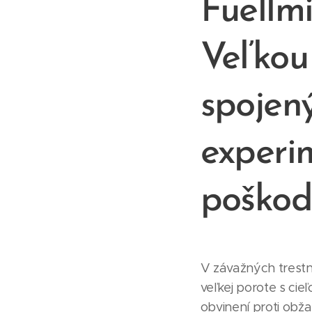
Fuellm
Veľkou
spojen
experi
poškodz
V závažných trestn
veľkej porote s ci
obvinení proti obž