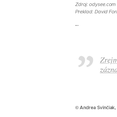
Zdroj: odysee.com
Preklad: David Fo
...
Zrejm
zázna
© Andrea Svinčiak,