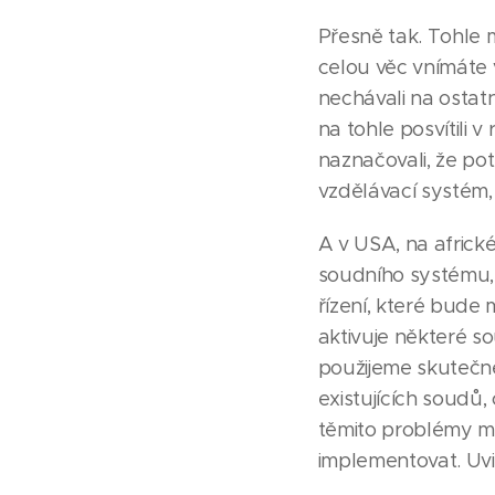
Přesně tak. Tohle mů
celou věc vnímáte vy
nechávali na ostat
na tohle posvítili 
naznačovali, že p
vzdělávací systém
A v USA, na africké
soudního systému, 
řízení, které bude
aktivuje některé so
použijeme skutečné
existujících soudů,
těmito problémy m
implementovat. Uvi