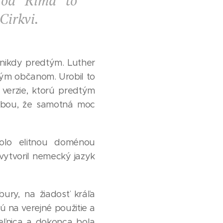
 od Ríma to
Cirkvi.
nikdy predtým. Luther
ným občanom. Urobil to
j verzie, ktorú predtým
ozbou, že samotná moc
olo elitnou doménou
 vytvoril nemecký jazyk
bury, na žiadosť kráľa
nú na verejné použitie a
eľnica a dokonca bola