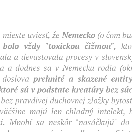
 mieste uviesť, že
Nemecko
(o čom bu
bolo vždy "toxickou čižmou",
kto
ala a devastovala procesy v slovensk
sa a dodnes sa v Nemecku rodia (ok
) doslova
pre
hnité a skazené entit
 ktoré sú v podstate kreatúry bez súc
bez pravdivej duchovnej zložky bytosti
 väčšine majú len chladný intelekt, 
i. Mnohí sa neskôr "nasáčkujú" do