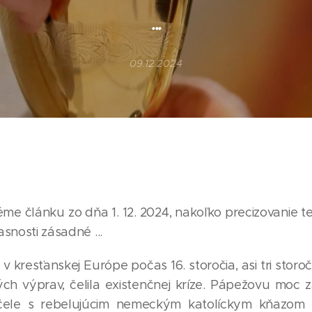
...
09.12.2024
e článku zo dňa 1. 12. 2024, nakoľko precizovanie t
snosti zásadné ...
v kresťanskej Európe počas 16. storočia, asi tri storoč
vých výprav, čelila existenčnej kríze. Pápežovu moc
a čele s rebelujúcim nemeckým katolíckym kňazom