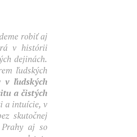
deme robiť aj
rá v histórii
ých dejinách.
rem ľudských
y v ľudských
itu a čistých
 a intuície, v
bez skutočnej
 Prahy aj so