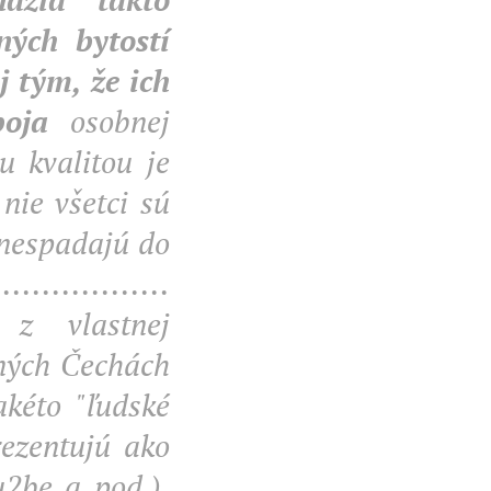
ných bytostí
j tým, že ich
oja
osobnej
u kvalitou je
e nie všetci sú
nespadajú do
...............
z vlastnej
dných Čechách
kéto "ľudské
ezentujú ako
u2be a pod.),