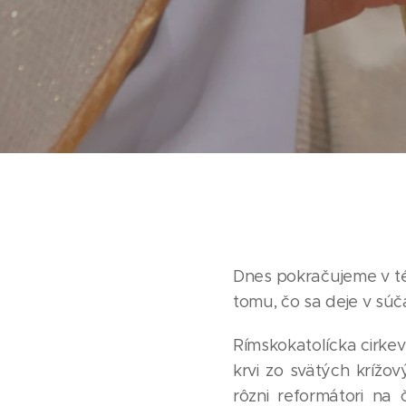
Dnes pokračujeme v tém
tomu, čo sa deje v súča
Rímskokatolícka cirkev 
krvi zo svätých krížo
rôzni reformátori n