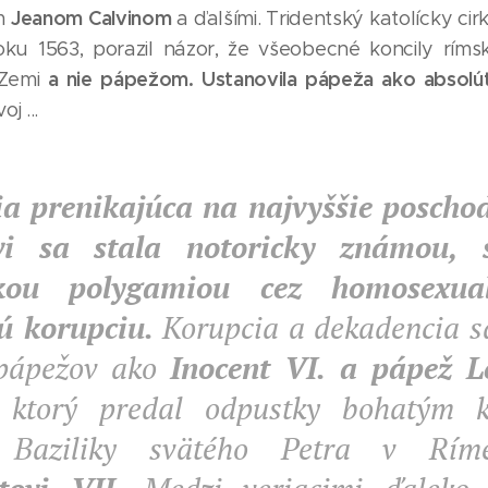
Jeanom Calvinom
m
a ďalšími. Tridentský katolícky cirk
u 1563, porazil názor, že všeobecné koncily rímske
a nie pápežom.
Ustanovila pápeža ako absolú
Zemi
j ...
a prenikajúca na najvyššie poscho
vi sa stala notoricky známou,
kou polygamiou cez homosexua
ú korupciu.
Korupcia a dekadencia sa
 pápežov ako
Inocent VI. a pápež L
, ktorý predal odpustky bohatým 
 Baziliky svätého Petra v Rí