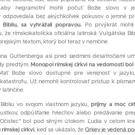
 aby negramotní mohli počuť Božie slovo v jed
ev odpovedala bez akýchkoľvek pokusov o jemné pr
kú Bibliu, sa vyhrážali popravou.
Po prvýkrát mohli 
u, že rímskokatolícka oficiálna latinská Vulgátska Bi
rejským textom, ktorý bol teraz v nemčine.
hna Guttenberga asi pred siedmimi desaťročiami umo
Monopol rímskej cirkvi na vedomosti bol
kdy predtým.
Mať Božie slovo dostupné pre verejnosť v jazyk
katastrofu. Už nemohli kontrolovať prístup k písm
atinčine.
príjmy a moc cirk
 Bibliu vo svojom vlastnom jazyku,
pustkov, odpúšťanie hriechov alebo predávanie pre
"Očistec" bol pod silným útokom. Ľudia v celom kre
rímskej cirkvi
, keď sa ukázalo, že
Cirkev je vedená po