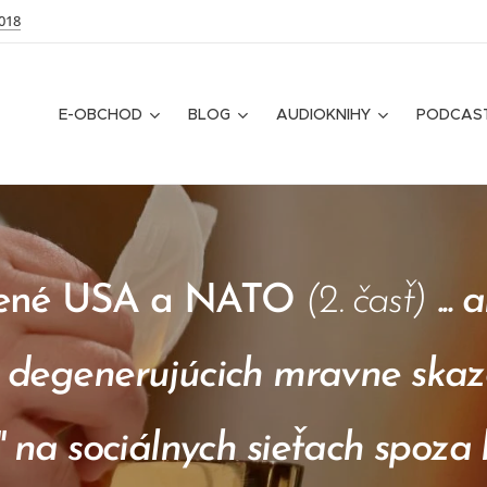
018
E-OBCHOD
BLOG
AUDIOKNIHY
PODCAS
dené USA a NATO
(2. časť)
...
o degenerujúcich mravne ska
" na sociálnych sieťach spoza 