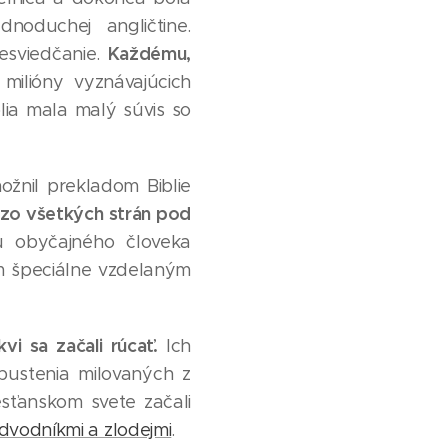
noduchej angličtine.
Každému,
esviedčanie.
milióny vyznávajúcich
blia mala malý súvis so
žnil prekladom Biblie
 zo všetkých strán pod
u obyčajného človeka
am špeciálne vzdelaným
vi sa začali rúcať.
Ich
pustenia milovaných z
sťanskom svete začali
dvodníkmi a zlodejmi
.