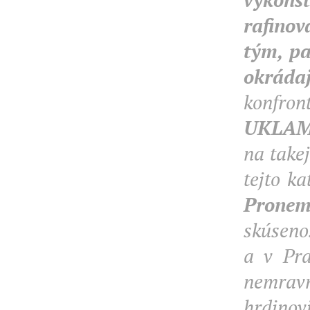
rafino
tým, pa
okráda
konfron
UKLA
na take
tejto ka
Pronem
skúseno
a v Pra
nemravn
hrdinov