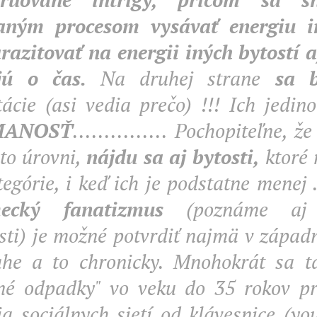
vaným procesom vysávať energiu i
razitovať na energii iných bytostí a
jú o čas.
Na druhej strane
sa b
tácie (asi vedia prečo) !!! Ich jedino
MANOSŤ
............... Pochopiteľne, ž
jto úrovni,
nájdu sa aj bytosti,
ktoré 
tegórie, i keď ich je podstatne menej ...
ecký fanatizmus
(poznáme aj 
sti) je možné potvrdiť najmä v zápa
he a to chronicky. Mnohokrát sa ta
é odpadky" vo veku do 35 rokov pr
ia sociálnych sietí od klávesnice (yo