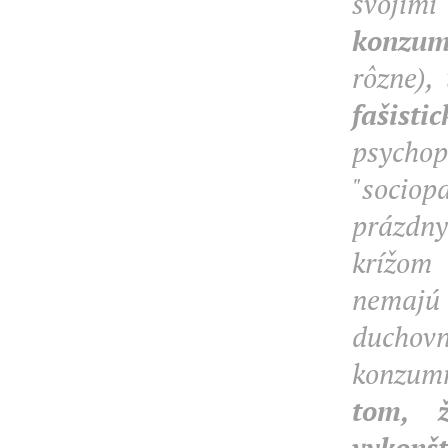
svojimi
konzum
rôzne),
fašisti
psychop
"sociop
prázdny
krížom
nemajú a
duchovn
konzumná
tom, 
vykonš