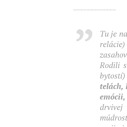
.........................................
Tu je na
relácie)
zasahov
Rodili 
bytostí
telách,
emócii,
drvivej
múdrost