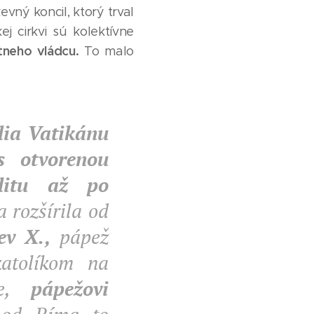
evný koncil, ktorý trval
j cirkvi sú kolektívne
tneho vládcu.
To malo
dia Vatikánu
s otvorenou
litu až po
 rozšírila od
ev X.,
pápež
katolíkom na
me,
pápežovi