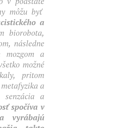
o v podstate
ny môžu byť
cistického a
 biorobota,
om, následne
ným mozgom a
 všetko možné
aly, pritom
e metafyzika a
e senzácia a
osť spočíva v
a vyrábajú
nažia takto