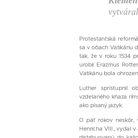
Klemen
vytváral
Protestantská reform
sa v očiach Vatikánu 
tak, že v roku 1534 pr
urobil Erazmus Rotte
Vatikánu bola ohrozen
Luther sprístupnil
vzdelaného kňaza rímsk
ako písaný jazyk.
O päť rokov neskôr, 
Henricha VIII., vydal v
distribuovanú do kaž