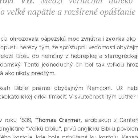
tovi VII.
Medzi veriacimi ďaleko
o veľké napätie a rozšírené opúšťanie 
ohrozovala pápežskú moc zvnútra i zvonka
ácia
ako 
dopustil herézy tým, že sprístupnil vedomosti obyčaj
eložil Bibliu do nemčiny z hebrejskej a starogrécke
rdamský. Tento jednoduchý čin bol tak veľkou hr
á ako nikdy predtým.
 obsah Biblie priamo obyčajným Nemcom. Už neb
okatolíckej cirkvi tlmočiť. V skutočnosti tým Luther
Thomas Cranmer,
v roku 1539,
arcibiskup z Canter
 angličtine "Veľkú bibliu", prvú anglickú Bibliu povole
dého kostola, kde bola pripútaná ku kostolu. Kazat