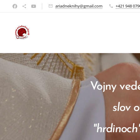
ariadneknihy@gmail.com
+421 948 079
Vojny ve
slov 
"hrdinoch