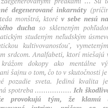
 zdegenerovanými predkami ...
Sú t
né degenerované inkarnáty
(príči
 teda monštrá, ktoré
v sebe nesú na
ckého ducha
so skleneným pohľadom
atickým studeným neľudským úsmev
atickou kultivovanosťou", vymete
m srdcom. Analfabeti, ktorí miešajú
 krážom dokopy ako mentálne výk
ni šajnu o tom, čo to v skutočnosti j
é pozadie sveta. Jediná kvalita j
 spotreba .................
Ich škodliv
že provokujú tým, že klamú 
truované intrigy, pričom sa s