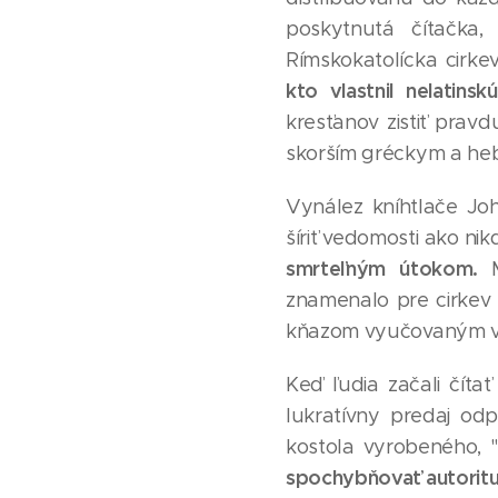
poskytnutá čítačka,
Rímskokatolícka cirk
kto vlastnil nelatins
kresťanov zistiť pravd
skorším gréckym a heb
Vynález kníhtlače Jo
šíriť vedomosti ako ni
smrteľným útokom.
znamenalo pre cirkev 
kňazom vyučovaným v l
Keď ľudia začali čítať
lukratívny predaj od
kostola vyrobeného, 
spochybňovať autoritu 