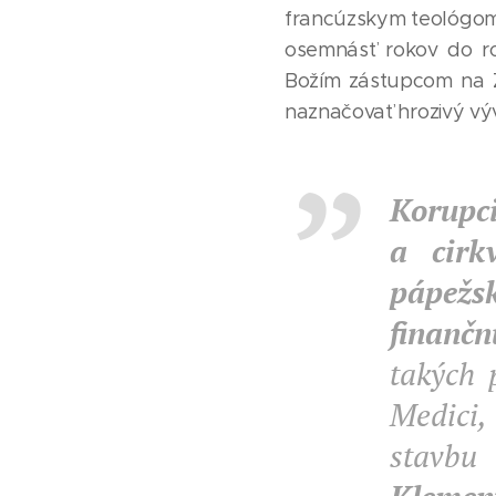
francúzskym teológo
osemnásť rokov do rok
Božím zástupcom na 
naznačovať hrozivý vývo
Korupci
a cirk
pápežs
finančn
takých
Medici
stavbu