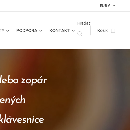
EUR
€
Hľadať
TY
PODPORA
KONTAKT
Košík
 alebo zopár
zených
klávesnice