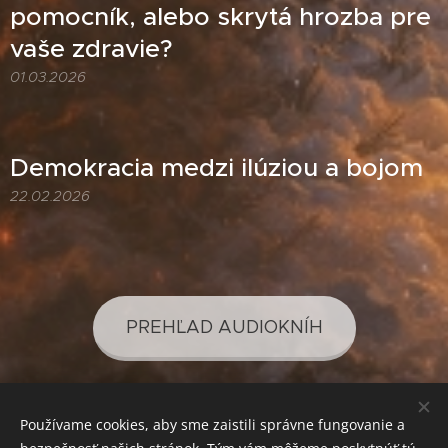
pomocník, alebo skrytá hrozba pre
vaše zdravie?
01.03.2026
Demokracia medzi ilúziou a bojom
22.02.2026
PREHĽAD AUDIOKNÍH
Používame cookies, aby sme zaistili správne fungovanie a
PREHĽAD PODCASTOV