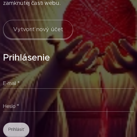
zamknutej časti webu.
Vytvoriť nový účet
Prihlásenie
E-mail
Heslo
Prihlásiť