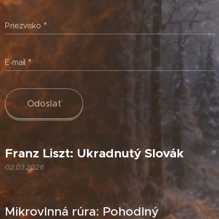
Priezvisko
E-mail
Odoslať
Franz Liszt: Ukradnutý Slovák
02.03.2026
Mikrovlnná rúra: Pohodlný