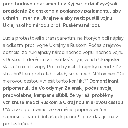
pred budovou parlamentu v Kyjeve, odkiaľ vyzývali
prezidenta Zelenskeho a poslancov parlamentu, aby
uchránili mier na Ukrajine a aby nedopustili vojnu
Ukrajinského národu proti Ruskému národu.
Ľudia protestovali s transparentmi, na ktorých boli nápisy
s odkazmi proti vojne Ukrajiny s Ruskom. Počas prejavov
odznelo, že "Ukrajinský národ nechce vojnu, nechce vojnu
s Ruskou federáciou a nesúhlasí s tým, že ich Ukrajinská
vláda ženie do vojny. Prečo by mal Ukrajinský národ žiť v
strachu? Len preto, lebo vlády susedných štátov nemôžu
Demonštranti
mierovou cestou vyriešiť tento konflikt?"
pripomenuli, že Volodymyr Zelenskij počas svojej
predvolebnej kampane sľúbil, že vyrieši problémy
vzniknuté medzi Ruskom a Ukrajinou mierovou cestou
!
"A zrazu počúvame, že sa máme pripravovať na
najhoršie a národ doháňajú k panike!", povedala jedna z
protestujúcich.