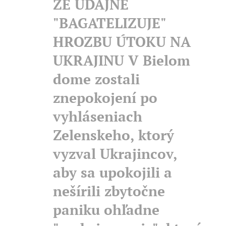
ŽE ÚDAJNE
"BAGATELIZUJE"
HROZBU ÚTOKU NA
UKRAJINU V Bielom
dome zostali
znepokojení po
vyhláseniach
Zelenskeho, ktorý
vyzval Ukrajincov,
aby sa upokojili a
nešírili zbytočne
paniku ohľadne