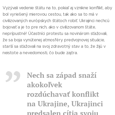
Vyzývali vedenie štátu na to, pokiaľ aj vznikne konflikt, aby
bol vyriešený mierovou cestou, tak ako sa to má v
civilizovaných európskych štátoch robiť. Ukrajinci nechcú
bojovať a je to pre nich, ako v civilizovanom štáte,
neprípustné! Účastníci protestu sa novinárom sťažovali,
že sa boja vynútenej atmosféry predvojnovej situácie,
starší sa sťažovali na svoj zdravotný stav a to, že žijú v
neistote a nevedomosti, čo bude zajtra.
Nech sa západ snaží
akokoľvek
rozdúchavať konflikt
na Ukrajine, Ukrajinci
predsalen cítia svoju