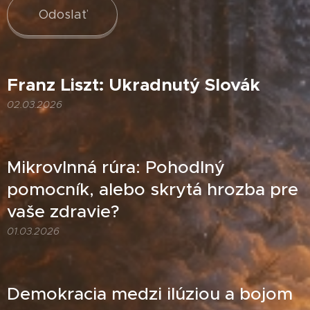
Odoslať
Franz Liszt: Ukradnutý Slovák
02.03.2026
Mikrovlnná rúra: Pohodlný
pomocník, alebo skrytá hrozba pre
vaše zdravie?
01.03.2026
Demokracia medzi ilúziou a bojom