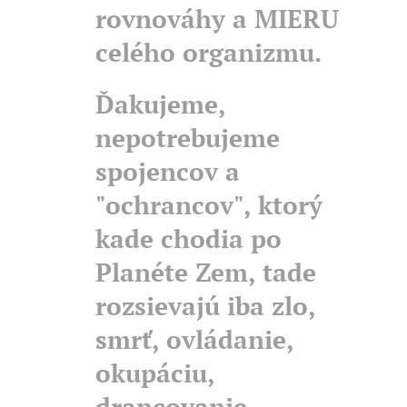
rovnováhy a MIERU
celého organizmu.
Ďakujeme,
nepotrebujeme
spojencov a
"ochrancov", ktorý
kade chodia po
Planéte Zem, tade
rozsievajú iba zlo,
smrť, ovládanie,
okupáciu,
drancovanie,