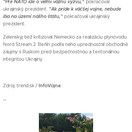
"Pre NATO ide o veľmi vážnu výzvu,"
pokračoval
"Ak príde k väčšej vojne, nebude
ukrajinský prezident.
iba na území nášho štátu,"
pokračoval ukrajinský
prezident.
Zelenskyj tiež kritizoval Nemecko za realizáciu plynovodu
Nord Stream 2. Berlín podľa neho uprednostnil obchodné
záujmy s Ruskom pred bezpečnostnou a teritoriálnou
integritou Ukrajiny.
InfoVojna
Zdroj: trend.sk /
...