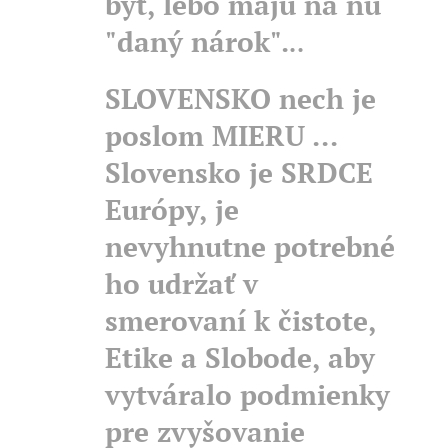
byť, lebo majú na ňu
"daný nárok".
..
SLOVENSKO nech je
poslom MIERU ...
Slovensko je SRDCE
Európy, je
nevyhnutne potrebné
ho udržať v
smerovaní k čistote,
Etike a Slobode, aby
vytváralo podmienky
pre zvyšovanie