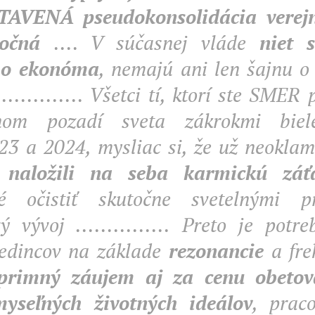
AVENÁ pseudokonsolidácia verejný
točná
.... V súčasnej vláde
niet 
o ekonóma
, nemajú ani len šajnu o 
................ Všetci tí, ktorí ste SME
nom pozadí sveta zákrokmi bie
23 a 2024
, mysliac si, že už neokla
ž naložili na seba karmickú záť
né očistiť skutočne svetelnými p
vý vývoj ............... Preto je potr
jedincov na základe
rezonancie
a frek
primný záujem aj za cenu obetova
yseľných životných ideálov
, prac