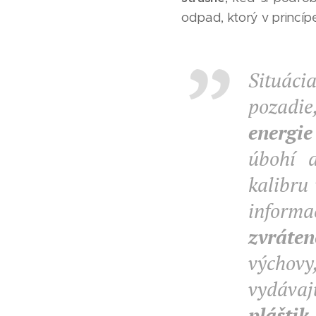
odpad, ktorý v princípe
Situáci
pozadie
energi
úbohí a
kalibru
informa
zvráten
výchovy
vydávaj
plášti