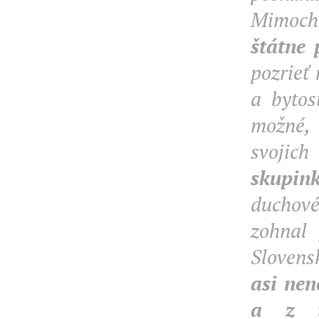
Mimoc
štátne
pozrieť
a bytos
možné, 
svojich
skupin
duchové
zohnal 
Slovens
asi nen
a z t