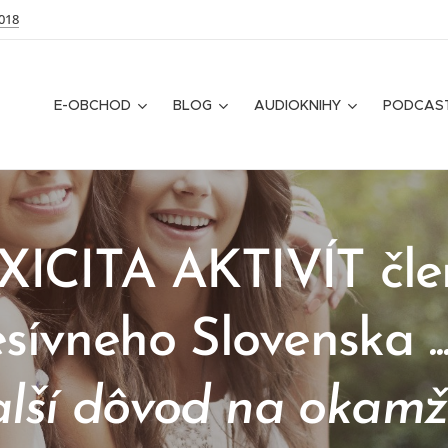
018
E-OBCHOD
BLOG
AUDIOKNIHY
PODCAS
XICITA AKTIVÍT čle
esívneho Slovenska
.
lší dôvod na okamž