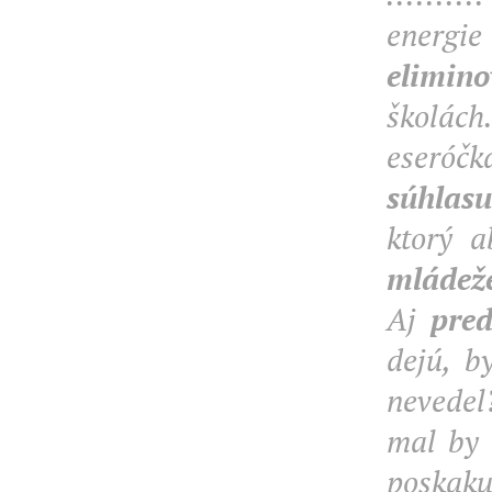
energi
elimino
školách.
eseróčk
súhlasu
ktorý a
mládež
Aj
pred
dejú, b
nevedel?
mal by c
poskaku