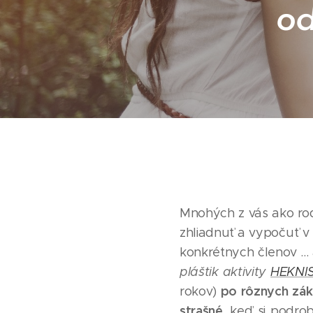
od
Mnohých z vás ako rod
zhliadnuť a vypočuť v 
konkrétnych členov ..
pláštik aktivity
HEKNI
po rôznych zákl
rokov)
strašné
, keď si podr