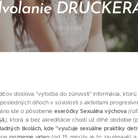
volanie DRUCKERA 
25.09.2024
ičov doslova "vytočila do zúrivosti" informácia, kto
posledných dňoch v súvislosti s aktivitami progresívn
eseróčky Sexuálna výchova
. áno ide o pôsobenie
(ra
SA
)
, ktorá si bez akreditácie chodí už dlhé obdobie 
adných školách, kde "vyučuje sexuálne praktiky deti
obne
pozrieme video
(od 15 minúty je to zaujímavé) 