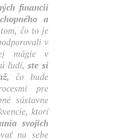
ch financii
schopného a
tom, čo to je
R podporovali v
lej mágie v
mú ľudí,
ste si
až
, čo bude
rocesmi pre
ebné sústavne
vencie, ktorí
nia svojich
ovať na sebe