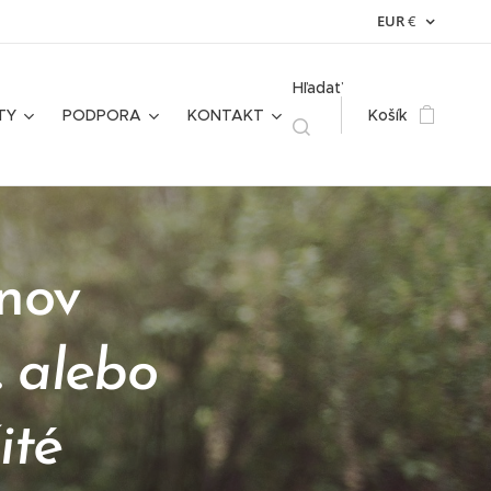
EUR
€
Hľadať
TY
PODPORA
KONTAKT
Košík
nov
.. alebo
ité