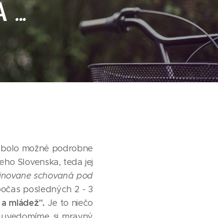
...
rú bolo možné podrobne
eho Slovenska, teda jej
finovane schovaná pod
(počas posledných 2 - 3
 a mládež".
Je to niečo
a uvedomíme si mravný