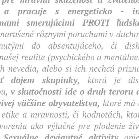
 a pracuje s energeticko - in
tmami smerujúcimi PROTI ľudsk
, narušené rôznymi poruchami v duch
tnutými do absentujúceho, či dis
našej realite (psychického a mentálne
ch nevedia, alebo si ich nechcú prizn
ať dojem skupinky
, ktorá je dis
ou,
v skutočnosti ide o druh teroru 
vivej väčšine obyvateľstva,
ktoré má 
 etike a mravnosti, či hodnotách, kto
tvorenia ako výlučné pre plodenie živ
..
Sexuálne deviantné aktivity
opie