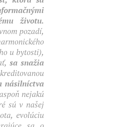
formačnými
ému životu.
ovnom pozadí,
harmonického
ho u bytosti),
ať,
sa snažia
kreditovanou
a násilníctva
aspoň nejakú
ré sú v našej
ota, evolúciu
rajúce sa o