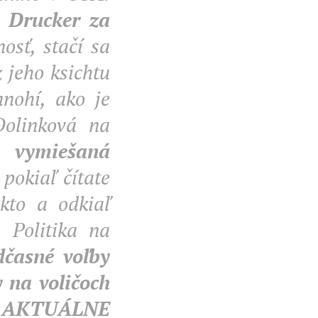
m Drucker za
nosť, stačí sa
 jeho ksichtu
nohí, ako je
Dolinková na
 vymiešaná
pokiaľ čítate
kto a odkiaľ
 Politika na
časné voľby
 na voličoch
 AKTUÁLNE