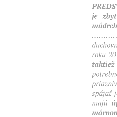
PREDST
je zby
múdreh
........
duchov
roku
20
taktie
potreb
priazni
spájať 
majú
ú
márnom