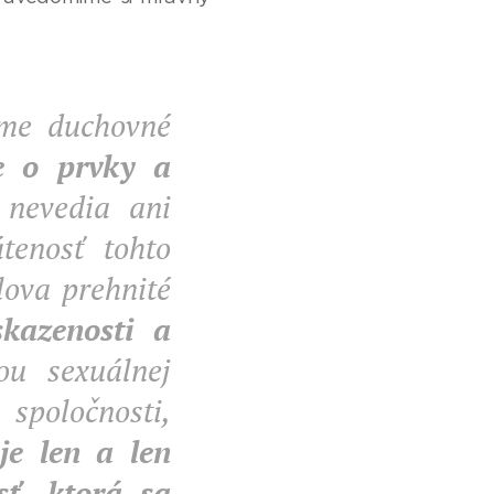
ame duchovné
e o prvky a
 nevedia ani
tenosť tohto
lova prehnité
kazenosti a
ou sexuálnej
spoločnosti,
je len a len
sť, ktorá sa