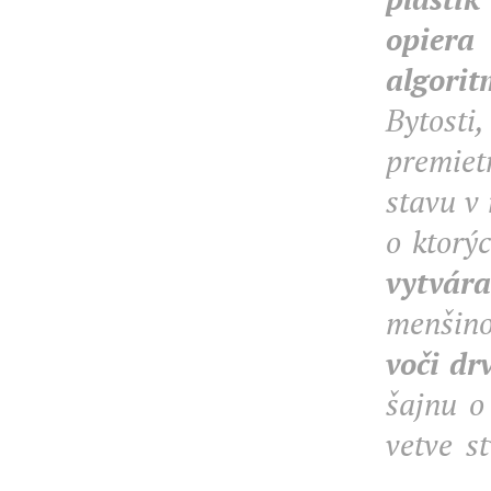
opiera
algori
Bytosti
premie
stavu v 
o ktorý
vytvár
menšin
voči dr
šajnu o
vetve s
........