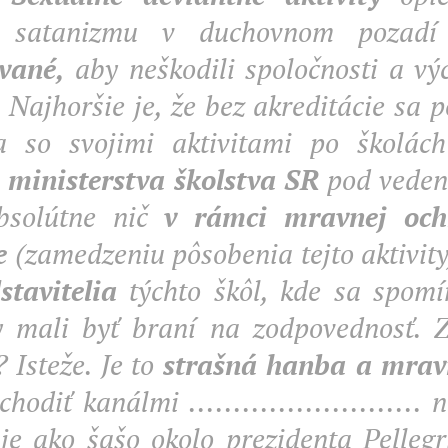
e satanizmu v duchovnom pozad
vané,
aby neškodili spoločnosti a vý
 Najhoršie je, že bez akreditácie sa 
a so svojimi aktivitami po školá
 ministerstva školstva SR
pod veden
bsolútne nič
v rámci mravnej och
e
(zamedzeniu pôsobenia tejto aktivity
stavitelia
týchto škôl, kde sa spomí
y mali byť braní na zodpovednosť. 
 Isteže. Je to
strašná hanba a mra
hodiť kanálmi ..........................
je ako šašo okolo prezidenta Pelleg