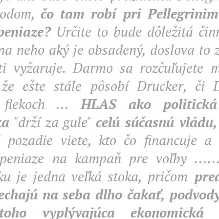
hodom,
čo tam robí pri Pellegrini
 peniaze?
Určite to bude dôležitá čin
 na neho aký je obsadený, doslova to z
ti vyžaruje. Darmo sa rozčuľujete m
že ešte stále pôsobí Drucker, či 
 flekoch ...
HLAS ako politická
ka
"drží za gule"
celú súčasnú vládu,
 pozadie viete, kto čo financuje a 
peniaze na kampaň pre voľby ......
ku je jedna veľká stoka, pričom
pred
echajú na seba dlho čakať, podvody
oho vyplývajúca ekonomická