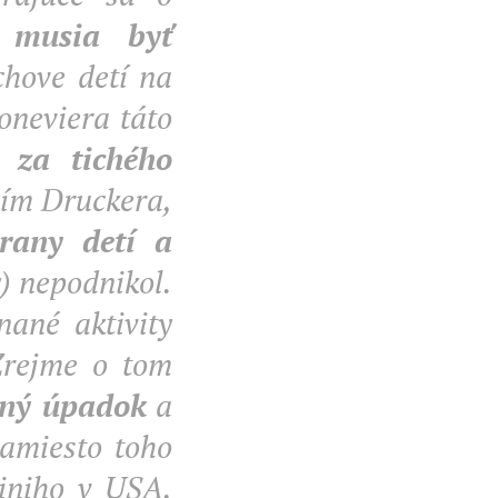
í
musia byť
chove detí na
poneviera táto
ch
za tichého
ím Druckera,
rany detí a
) nepodnikol.
nané aktivity
Zrejme o tom
vný úpadok
a
 namiesto toho
riniho v USA.