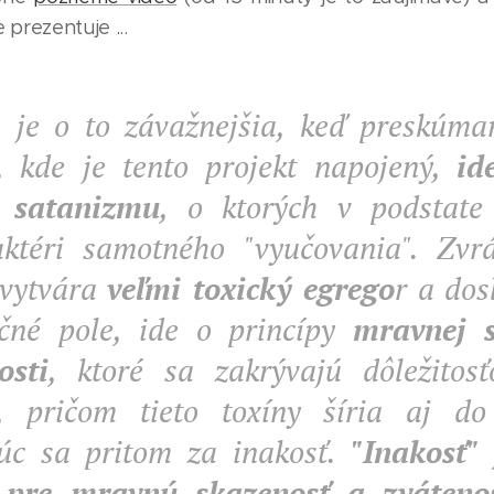
 prezentuje ...
a je o to závažnejšia, keď preskúm
, kde je tento projekt napojený,
id
e satanizmu
, o ktorých v podstate
ktéri samotného "vyučovania". Zvrá
 vytvára
veľmi toxický egrego
r a dos
čné pole, ide o princípy
mravnej s
osti
, ktoré sa zakrývajú dôležitosť
, pričom tieto toxíny šíria aj do 
úc sa pritom za inakosť.
"Inakosť" 
k pre mravnú skazenosť a zváteno