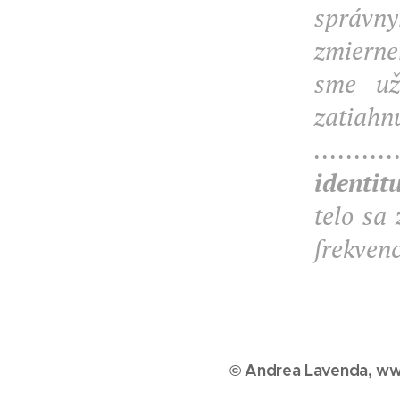
správny
zmierne
sme už
zatia
.........
identit
telo sa 
frekvenc
© Andrea Lavenda, ww