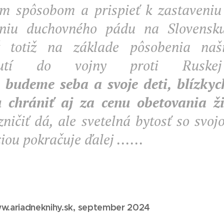
m spôsobom a prispieť k zastaveniu
niu duchovného pádu na Slovensku ..
 totiž na základe pôsobenia naši
hnutí do vojny proti Ruskej 
..
budeme seba a svoje deti, blízky
u chrániť aj za cenu obetovania ž
zničiť dá, ale svetelná bytosť so svo
iou pokračuje ďalej ......
w.ariadneknihy.sk, september 2024