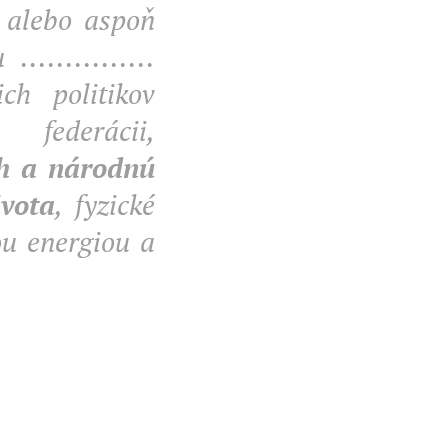
 alebo aspoň
.............
ch politikov
federácii,
ch a národnú
ivota
, fyzické
jou energiou a