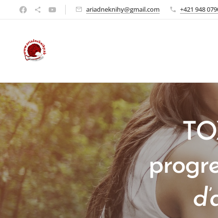
ariadneknihy@gmail.com
+421 948 079
TO
progr
ďa