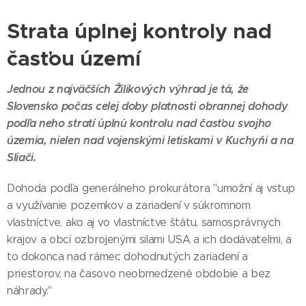
Strata úplnej kontroly nad
časťou území
Jednou z najväčších Žilikových výhrad je tá, že
Slovensko počas celej doby platnosti obrannej dohody
podľa neho stratí úplnú kontrolu nad časťou svojho
územia, nielen nad vojenskými letiskami v Kuchyňi a na
Sliači.
Dohoda podľa generálneho prokurátora "umožní aj vstup
a využívanie pozemkov a zariadení v súkromnom
vlastníctve, ako aj vo vlastníctve štátu, samosprávnych
krajov a obcí ozbrojenými silami USA a ich dodávateľmi, a
to dokonca nad rámec dohodnutých zariadení a
priestorov, na časovo neobmedzené obdobie a bez
náhrady."