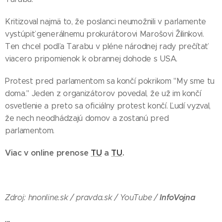
Kritizoval najmä to, že poslanci neumožnili v parlamente
vystúpiť generálnemu prokurátorovi Marošovi Žilinkovi.
Ten chcel podľa Tarabu v pléne národnej rady prečítať
viacero pripomienok k obrannej dohode s USA.
Protest pred parlamentom sa končí pokrikom "My sme tu
doma." Jeden z organizátorov povedal, že už im končí
osvetlenie a preto sa oficiálny protest končí. Ľudí vyzval,
že nech neodhádzajú domov a zostanú pred
parlamentom.
Viac v online prenose
TU
a
TU
.
InfoVojna
Zdroj: hnonline.sk / pravda.sk / YouTube /
...