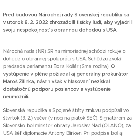
Pred budovou Národnej rady Slovenskej republiky sa
v utorok 8. 2. 2022 zhrozaždili tisícky ľudí, aby vyjadrili
svoju nespokojnosť s obrannou dohodou s USA.
Národná rada (NR) SR na mimoriadnej schôdzi rokuje o
dohode o obrannej spolupráci s USA. Schôdzu zvolal
O
predseda parlamentu Boris Kollár (Sme rodina).
vystúpenie v pléne požiadal aj generálny prokurátor
Maroš Žilinka, návrh však v hlasovaní nezískal
dostatočnú podporu poslancov a vystúpenie
neumožnili.
Slovenská republika a Spojené štáty zmluvu podpísali vo
štvrtok (3. 2.) večer (v noci na piatok SEČ). Signatárom za
Slovensko bol minister obrany Jaroslav Naď (OĽANO), za
USA šéf diplomacie Antony Blinken. Pri podpise bol aj