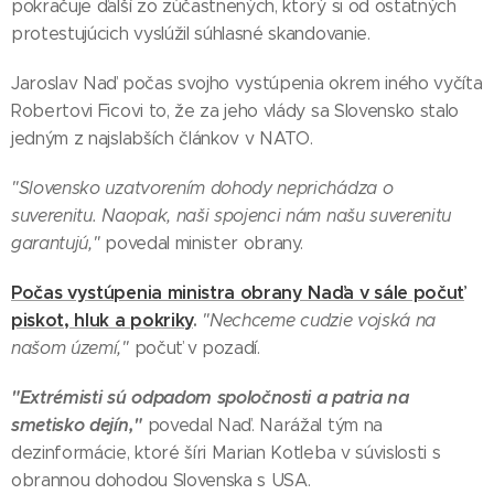
pokračuje ďalší zo zúčastnených, ktorý si od ostatných
protestujúcich vyslúžil súhlasné skandovanie.
Jaroslav Naď počas svojho vystúpenia okrem iného vyčíta
Robertovi Ficovi to, že za jeho vlády sa Slovensko stalo
jedným z najslabších článkov v NATO.
"Slovensko uzatvorením dohody neprichádza o
suverenitu. Naopak, naši spojenci nám našu suverenitu
garantujú,"
povedal minister obrany.
Počas vystúpenia ministra obrany Naďa v sále počuť
piskot, hluk a pokriky
.
"Nechceme cudzie vojská na
našom území,"
počuť v pozadí.
"Extrémisti sú odpadom spoločnosti a patria na
smetisko dejín,"
povedal Naď. Narážal tým na
dezinformácie, ktoré šíri Marian Kotleba v súvislosti s
obrannou dohodou Slovenska s USA.