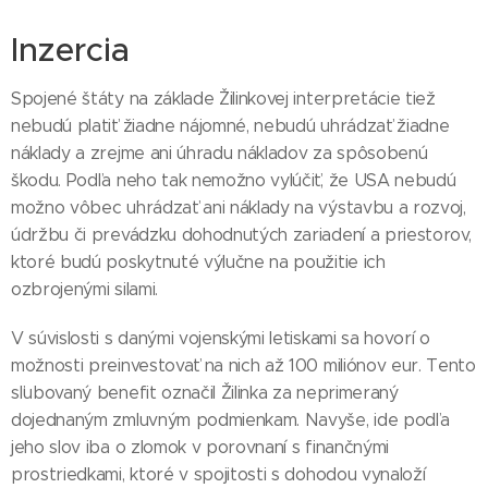
Inzercia
Spojené štáty na základe Žilinkovej interpretácie tiež
nebudú platiť žiadne nájomné, nebudú uhrádzať žiadne
náklady a zrejme ani úhradu nákladov za spôsobenú
škodu. Podľa neho tak nemožno vylúčiť, že USA nebudú
možno vôbec uhrádzať ani náklady na výstavbu a rozvoj,
údržbu či prevádzku dohodnutých zariadení a priestorov,
ktoré budú poskytnuté výlučne na použitie ich
ozbrojenými silami.
V súvislosti s danými vojenskými letiskami sa hovorí o
možnosti preinvestovať na nich až 100 miliónov eur. Tento
sľubovaný benefit označil Žilinka za neprimeraný
dojednaným zmluvným podmienkam. Navyše, ide podľa
jeho slov iba o zlomok v porovnaní s finančnými
prostriedkami, ktoré v spojitosti s dohodou vynaloží