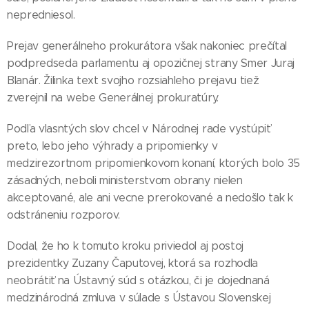
nepredniesol.
Prejav generálneho prokurátora však nakoniec prečítal
podpredseda parlamentu aj opozičnej strany Smer Juraj
Blanár. Žilinka text svojho rozsiahleho prejavu tiež
zverejnil na webe Generálnej prokuratúry.
Podľa vlasntých slov chcel v Národnej rade vystúpiť
preto, lebo jeho výhrady a pripomienky v
medzirezortnom pripomienkovom konaní, ktorých bolo 35
zásadných, neboli ministerstvom obrany nielen
akceptované, ale ani vecne prerokované a nedošlo tak k
odstráneniu rozporov.
Dodal, že ho k tomuto kroku priviedol aj postoj
prezidentky Zuzany Čaputovej, ktorá sa rozhodla
neobrátiť na Ústavný súd s otázkou, či je dojednaná
medzinárodná zmluva v súlade s Ústavou Slovenskej