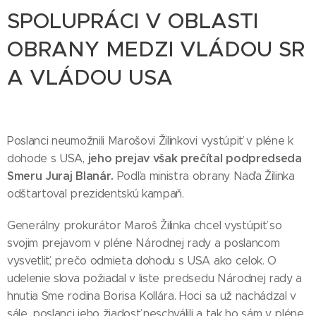
SPOLUPRÁCI V OBLASTI
OBRANY MEDZI VLÁDOU SR
A VLÁDOU USA
Poslanci neumožnili Marošovi Žilinkovi vystúpiť v pléne k
jeho prejav však prečítal podpredseda
dohode s USA,
Smeru Juraj Blanár.
Podľa ministra obrany Naďa Žilinka
odštartoval prezidentskú kampaň.
Generálny prokurátor Maroš Žilinka chcel vystúpiť so
svojim prejavom v pléne Národnej rady a poslancom
vysvetliť, prečo odmieta dohodu s USA ako celok. O
udelenie slova požiadal v liste predsedu Národnej rady a
hnutia Sme rodina Borisa Kollára. Hoci sa už nachádzal v
sále, poslanci jeho žiadosť neschválili a tak ho sám v pléne