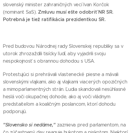
slovenský minister zahraničných vecí Ivan Korčok
Zmluvu musí ešte odobriť NR SR.
(nominant SaS).
Potrebná je tiež ratifikácia prezidentkou SR.
Pred budovou Národnej rady Slovenskej republiky sa v
utorok zhrozaždili tisícky ľudí, aby vyjadrili svoju
nespokojnosť s obrannou dohodou s USA.
Protestujúci si prehrávali vlastenecké piesne a mávali
slovenskými vlajkami, ako aj vlajkami viacerých opozičných
a mimoparlamentných strán. Ľudia skandovali nesúhlasné
heslá voči okupačnej dohode, ako aj voči vládnym
predstaiteľom a koaličným poslancom, ktorí dohodu
podporujú.
"Slovensko si nedáme,"
zaznieva pred parlamentom, na
čo zúčastnený dav reaguje hukotom a piskotom. Niektorí