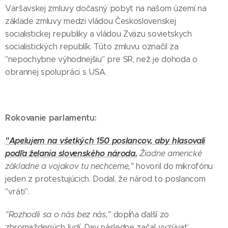
Varšavskej zmluvy dočasný pobyt na našom území na
základe zmluvy medzi vládou Československej
socialistickej republiky a vládou Zväzu sovietskych
socialistických republík. Túto zmluvu označil za
"nepochybne výhodnejšiu" pre SR, než je dohoda o
obrannej spolupráci s USA.
Rokovanie parlamentu:
"Apelujem na všetkých 150 poslancov, aby hlasovali
podľa želania slovenského národa.
Žiadne americké
základne a vojakov tu nechceme,"
hovoril do mikrofónu
jeden z protestujúcich. Dodal, že národ to poslancom
"vráti".
"Rozhodli sa o nás bez nás,"
dopĺňa ďalší zo
zhromaždených ľudí. Dav následne začal vyzývať