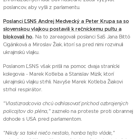
poslancov, aby vyšli z parlamentu.
Poslanci ĽSNS Andrej Medvecký a Peter Krupa sa so
slovenskou vlajkou postavili k rečníckemu pultu a
blokovali ho
.
Na to zareagovali poslanci SaS Jana Bittó
Cigániková a Miroslav Žiak, ktorí sa pred nimi rozvinuli
ukrajinskú vlajku.
Poslanom ĽSNS však prišli na pomoc dvaja stranícki
kolegovia - Marek Kotleba a Stanislav Mizík, ktorí
ukrajinskú vlajku strhli. Navyše Marek Kotleba Žiakovi
strhol respirátor.
"Vlastizradcovia chcú odhlasovať príchod ozbrojených
policajtov do pléna,"
zaznelo na proteste proti obrannej
dohode s USA pred parlamentom.
"Nikdy sa také niečo nestalo, hanba tejto vláde,"