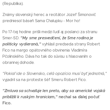
(Republika).
Známy slovenský herec a recitátor Jozef Šimonovič
predniesol báseň Sama Chalupku - Mor ho!
Po 17-tej hodine prišli medzi ľudí aj poslanci za stranu
"My sme presvedčení, že Sme rodina je
Smer-SD.
politicky vydieraná,"
vyhlásil predseda strany Robert
Fico na margo opätovného obvinenia Vladimíra
Pčolinského. Dáva ho tak do súvisu s hlasovaním o
obrannej dohode.
"Pokiaľ ide o Slovensko, celá opozícia musí byť jednotná,"
vyjadril sa na proteste šéf Smeru Robert Fico.
"Zmluva sa schvaľuje len preto, aby sa americké vojská
priblížili k ruským hraniciam,"
nechal sa ďalej počuť
Fico.