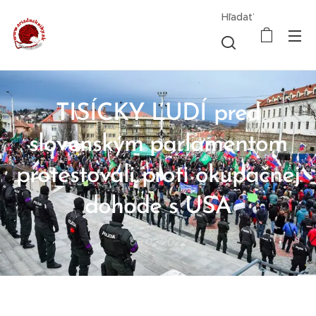
Hľadať
TISÍCKY ĽUDÍ pred
slovenským parlamentom
protestovali proti okupačnej
dohode s USA
08.02.2022