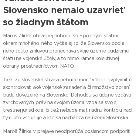
Slovensko nemalo uzavrieť
so žiadnym štátom
Maroš Žilinka obrannej dohode so Spojenými štátmi
okrem mnohého iného vyčíta aj to, že Slovensko podľa
neho touto zmluvou prenecháva svoje územie cudziemu
štátu na vojenské účely, a to mimo rámca kolektívnej
obrany prostredníctvom NATO.
Tiež, že slovenská strana nebude môcť vôbec ovplyvniť či
skontrolovať, aké vojenské zariadenia či množstvo zbraní
budú dovezené na Slovensko. Dohodou sa údajne vzdáva
zvrchovaných práv na svojom území, vzdá sa svojej
trestnej jurisdikcie, či tiež nebude mať riadnu kontrolu nad
tým, kto vstupuje a kto sa nachádza na území Slovenska.
Maroš Žilinka v prejave neodporúča poslancom podporiť