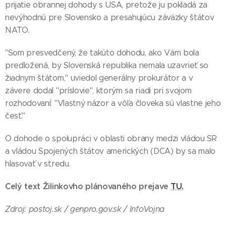
prijatie obrannej dohody s USA, pretože ju pokladá za
nevýhodnú pre Slovensko a presahujúcu záväzky štátov
NATO.
"Som presvedčený, že takúto dohodu, ako Vám bola
predložená, by Slovenská republika nemala uzavrieť so
žiadnym štátom," uviedol generálny prokurátor a v
závere dodal "príslovie", ktorým sa riadi pri svojom
rozhodovaní: "Vlastný názor a vôľa človeka sú vlastne jeho
česť."
O dohode o spolupráci v oblasti obrany medzi vládou SR
a vládou Spojených štátov amerických (DCA) by sa malo
hlasovať v stredu.
Celý text Žilinkovho plánovaného prejave
TU.
Zdroj: postoj.sk / genpro.gov.sk / InfoVojna