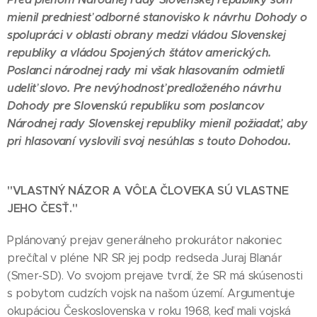
mienil predniesť odborné stanovisko k návrhu Dohody o
spolupráci v oblasti obrany medzi vládou Slovenskej
republiky a vládou Spojených štátov amerických.
Poslanci národnej rady mi však hlasovaním odmietli
udeliť slovo. Pre nevýhodnosť predloženého návrhu
Dohody pre Slovenskú republiku som poslancov
Národnej rady Slovenskej republiky mienil požiadať, aby
pri hlasovaní vyslovili svoj nesúhlas s touto Dohodou.
"VLASTNÝ NÁZOR A VÔĽA ČLOVEKA SÚ VLASTNE
JEHO ČESŤ."
Pplánovaný prejav generálneho prokurátor nakoniec
prečítal v pléne NR SR jej podp redseda Juraj Blanár
(Smer-SD). Vo svojom prejave tvrdí, že SR má skúsenosti
s pobytom cudzích vojsk na našom území. Argumentuje
okupáciou Československa v roku 1968, keď mali vojská