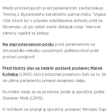
Medzi protestujúcich pred parlamentom zavítal biskup
Timotej z Byzantského katolíckeho patriarchátu. "Vojská
USA, ktoré by v prípade odsúhlasenia dohody prišli na
Slovensko, už po celom svete dokázali svoje "mierové
zámery, vyjadril sa biskup.
Na improvizovanom pódiu
pred parlamentom sa
zhromaždilo niekoľko opozičných politikov, ktorí prišli
protest podporiť.
Pred hlučný dav sa neskôr postavil poslanec Marek
Kotleba
(ĽSNS), ktorý kritizoval poslancov SaS za to, že
do pléna parlamentu priniesli ukrajinskú vlajku.
Ku kritike vlády sa na proteste pridal aj opozičný politik
Stanislav Mizík (ĽSNS).
K rečníkom sa pripojil aj opozičný poslanec Miroslav Suja