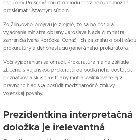
republiky. Po schválení už dohodu totiž nebude možné
preskúmať Ústavným súdom.
Zo Žilinkovho prejavu je zrejmé, že sa ho dotkli aj
vyjadrenia ministra obrany Jaroslava Naďa či ministra
zahraničia Ivana Korčoka. Označil ich za snahu o politizáciu
prokuratúry a dehonestáciu generálneho prokurátora.
Voči vyjadreniam sa ohradil. Prokuratúra má na základe
zlúčenia s vojenskou prokuratúrou podľa neho dostatok
poznatkov a skúseností, aby mohla kvalifikovane aj z
právneho hľadiska posúdiť medzinárodné zmluvy
vojenskej povahy.
Prezidentkina interpretačná
doložka je irelevantná