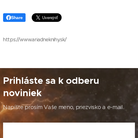
Share
https://www.ariadneknihy.sk/
Prihláste sa k odberu
noviniek
Napíšte prosím Vaše meno, priezvisko a e-mail.