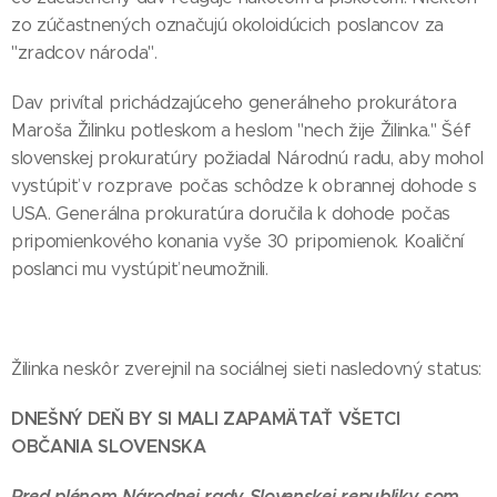
zo zúčastnených označujú okoloidúcich poslancov za
"zradcov národa".
Dav privítal prichádzajúceho generálneho prokurátora
Maroša Žilinku potleskom a heslom "nech žije Žilinka." Šéf
slovenskej prokuratúry požiadal Národnú radu, aby mohol
vystúpiť v rozprave počas schôdze k obrannej dohode s
USA. Generálna prokuratúra doručila k dohode počas
pripomienkového konania vyše 30 pripomienok. Koaliční
poslanci mu vystúpiť neumožnili.
Žilinka neskôr zverejnil na sociálnej sieti nasledovný status:
DNEŠNÝ DEŇ BY SI MALI ZAPAMӒTAŤ VŠETCI
OBČANIA SLOVENSKA
Pred plénom Národnej rady Slovenskej republiky som