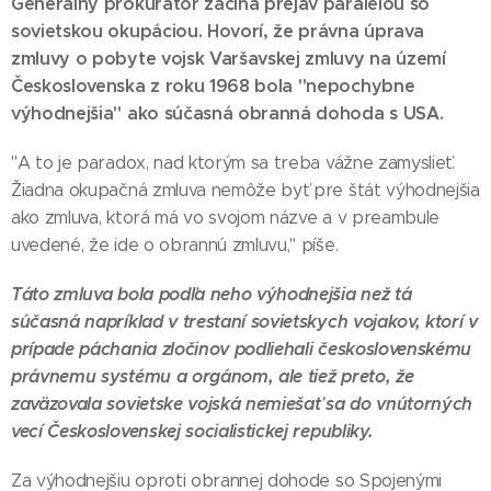
Generálny prokurátor začína prejav paralelou so
sovietskou okupáciou. Hovorí, že právna úprava
zmluvy o pobyte vojsk Varšavskej zmluvy na území
Československa z roku 1968 bola "nepochybne
výhodnejšia" ako súčasná obranná dohoda s USA.
"A to je paradox, nad ktorým sa treba vážne zamyslieť.
Žiadna okupačná zmluva nemôže byť pre štát výhodnejšia
ako zmluva, ktorá má vo svojom názve a v preambule
uvedené, že ide o obrannú zmluvu," píše.
Táto zmluva bola podľa neho výhodnejšia než tá
súčasná napríklad v trestaní sovietskych vojakov, ktorí v
prípade páchania zločinov podliehali československému
právnemu systému a orgánom, ale tiež preto, že
zaväzovala sovietske vojská nemiešať sa do vnútorných
vecí Československej socialistickej republiky.
Za výhodnejšiu oproti obrannej dohode so Spojenými