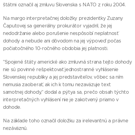
štátmi označil aj zmluvu Slovenska s NATO z roku 2004.
Na margo interpretačnej doložky prezidentky Zuzany
Čaputovej sa generálny prokurátor vyjadril, že ​jej
nedodržanie alebo porušenie nespôsobí neplatnosť
dohody a nebude ani dôvodom na jej výpoveď počas
počiatočného 10-ročného obdobia jej platnosti.
"Spojené štáty americké ako zmluvná strana tejto dohody
nie sú povinné rešpektovať jednostranné vyhlásenie
Slovenskej republiky a jej predstaviteľov, vôbec sa ním
nemusia zaoberať, ak ich k tomu nezaväzuje text
samotnej dohody," dodal a pýtya sa, prečo obsah týchto
interpretačných vyhlásení nie je zakotvený priamo v
dohode.
Na základe toho označil doložku za irelevantnú a právne
nezáväznú.