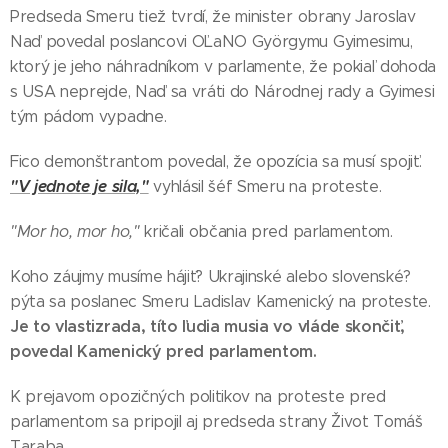
Predseda Smeru tiež tvrdí, že minister obrany Jaroslav
Naď povedal poslancovi OĽaNO Györgymu Gyimesimu,
ktorý je jeho náhradníkom v parlamente, že pokiaľ dohoda
s USA neprejde, Naď sa vráti do Národnej rady a Gyimesi
tým pádom vypadne.
Fico demonštrantom povedal, že opozícia sa musí spojiť.
"V jednote je sila,"
vyhlásil šéf Smeru na proteste.
"Mor ho, mor ho,"
kričali občania pred parlamentom.
Koho záujmy musíme hájiť? Ukrajinské alebo slovenské?
pýta sa poslanec Smeru Ladislav Kamenický na proteste.
Je to vlastizrada, títo ľudia musia vo vláde skončiť,
povedal Kamenický pred parlamentom.
K prejavom opozičných politikov na proteste pred
parlamentom sa pripojil aj predseda strany Život Tomáš
Taraba.