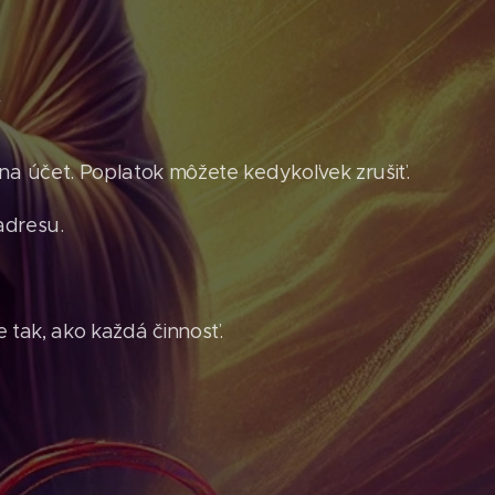
?
a účet. Poplatok môžete kedykoľvek zrušiť.
adresu.
 tak, ako každá činnosť.