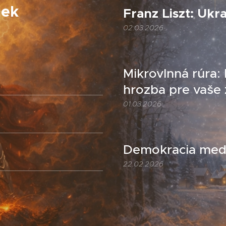
iek
Franz Liszt: Ukr
02.03.2026
Mikrovlnná rúra:
hrozba pre vaše 
01.03.2026
Demokracia medz
22.02.2026