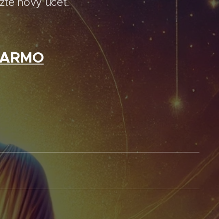
ožte nový účet.
ADARMO
e