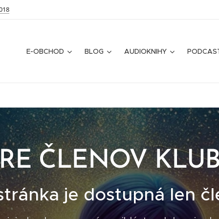
018
E-OBCHOD
BLOG
AUDIOKNIHY
PODCAS
RE ČLENOV KLU
stránka je dostupná len č