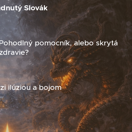
adnutý Slovák
 Pohodlný pomocník, alebo skrytá
zdravie?
i ilúziou a bojom