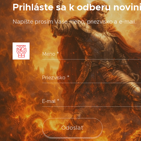
Prihláste sa k odberu novin
Napíšte prosím Vaše meno, priezvisko a e-mail.
Meno
Priezvisko
E-mail
Odoslať