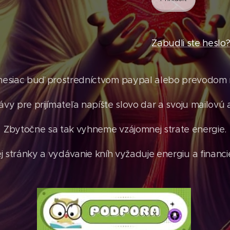
Zabudli ste heslo
mesiac buď prostredníctvom paypal alebo prevodom n
ávy pre prijímateľa napíšte slovo dar a svoju mailovú 
Zbytočne sa tak vyhneme vzájomnej strate energie.
stránky a vydávanie kníh vyžaduje energiu a financie