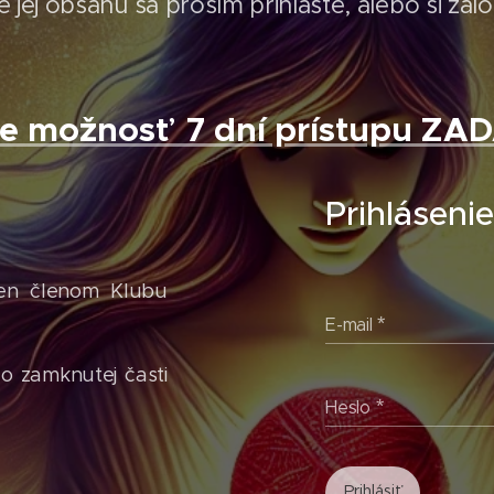
 jej obsahu sa prosím prihláste, alebo si zal
te možnosť 7 dní prístupu Z
Prihláseni
len členom Klubu
E-mail
do zamknutej časti
Heslo
Prihlásiť