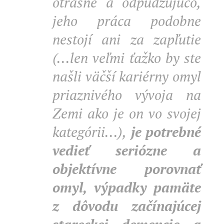
otrasne a odpudzujúco,
jeho práca podobne
nestojí ani za zapľutie
(...len veľmi ťažko by ste
našli väčší kariérny omyl
priaznivého vývoja na
Zemi ako je on vo svojej
kategórii...),
je potrebné
vedieť seriózne a
objektívne porovnať
omyl, výpadky pamäte
z dôvodu začínajúcej