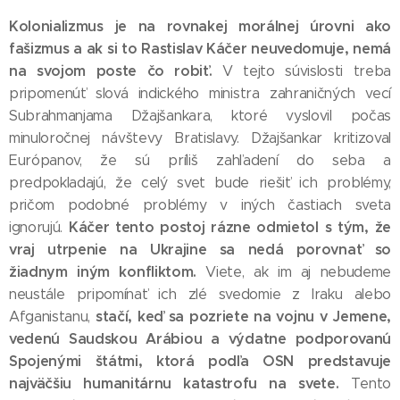
Kolonializmus je na rovnakej morálnej úrovni ako
fašizmus a ak si to Rastislav Káčer neuvedomuje, nemá
na svojom poste čo robiť.
V tejto súvislosti treba
pripomenúť slová indického ministra zahraničných vecí
Subrahmanjama Džajšankara, ktoré vyslovil počas
minuloročnej návštevy Bratislavy. Džajšankar kritizoval
Európanov, že sú príliš zahľadení do seba a
predpokladajú, že celý svet bude riešiť ich problémy,
pričom podobné problémy v iných častiach sveta
Káčer tento postoj rázne odmietol s tým, že
ignorujú.
vraj utrpenie na Ukrajine sa nedá porovnať so
žiadnym iným konfliktom.
Viete, ak im aj nebudeme
neustále pripomínať ich zlé svedomie z Iraku alebo
stačí, keď sa pozriete na vojnu v Jemene,
Afganistanu,
vedenú Saudskou Arábiou a výdatne podporovanú
Spojenými štátmi, ktorá podľa OSN predstavuje
najväčšiu humanitárnu katastrofu na svete.
Tento