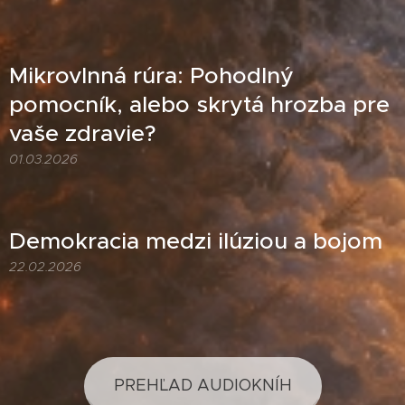
Mikrovlnná rúra: Pohodlný
pomocník, alebo skrytá hrozba pre
vaše zdravie?
01.03.2026
Demokracia medzi ilúziou a bojom
22.02.2026
PREHĽAD AUDIOKNÍH