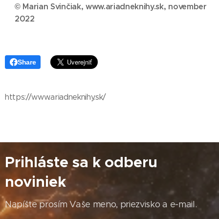
© Marian Svinčiak, www.ariadneknihy.sk, november
2022
Share
https://www.ariadneknihy.sk/
Prihláste sa k odberu
noviniek
Napíšte prosím Vaše meno, priezvisko a e-mail.