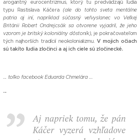
arogantný eurocentrizmus, ktorý tu predvádzajú ľudia
typu Rastislava Káčera
(ale do tohto sveta mentálne
patria aj iní, napríklad súčasný veľvyslanec vo Veľkej
Británii Robert Ondrejcsák sa otvorene vyjadril, že jeho
vzorom je britský koloniálny dôstoník),
je pokračovateľom
V mojich očiach
tých najhorších tradícií neokolonializmu.
sú takíto ľudia zločinci a aj ich ciele sú zločinecké.
... toľko facebook Eduarda Chmelára ...
...
Aj napriek tomu, že pán
Káčer vyzerá vzhľadove