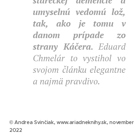
stareckej demencie a
umyselnú vedomú lož,
tak, ako je tomu v
danom prípade zo
strany Káčera.
Eduard
Chmelár to vystihol vo
svojom článku elegantne
a najmä pravdivo.
© Andrea Svinčiak, www.ariadneknihy.sk, november
2022