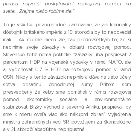
predsa najväčší poskytovateľ rozvojovej pomoci na
svete... Zrejme niečo robíme zle."
To je vskutku pozoruhodné uvažovanie, že ani koloniálny
dôstojník britského impéria z 19. storočia by to nepovedal
inak ... Ak robíme niečo zle, tak predovšetkým to, že si
neplníme svoje záväzky v oblasti rozvojovej pomoci.
Slovensko totiž nemá politické "záväzky" iba prispievať 2
percentami HDP na vojenské výdavky v rámci NATO, ale
aj vyčleňovať 0,7 % HDP na rozvojovú pomoc v rámci
OSN. Nikdy si tento záväzok neplnilo a dáva na tieto účely
sotva desatinu dohodnutej sumy. Pritom som
presvedčený, že keby sme pomáhali v rámci rozvojovej
pomoci ekonomicky, sociálne a environmentálne
stabilizovať Blízky východ a severnú Afriku, prispievali by
sme k mieru oveľa viac ako nákupmi zbraní. Vyjadrenia
ministra zahraničných vecí SR považujem za škandalózne
a v 21. storočí absolútne neprípustné.