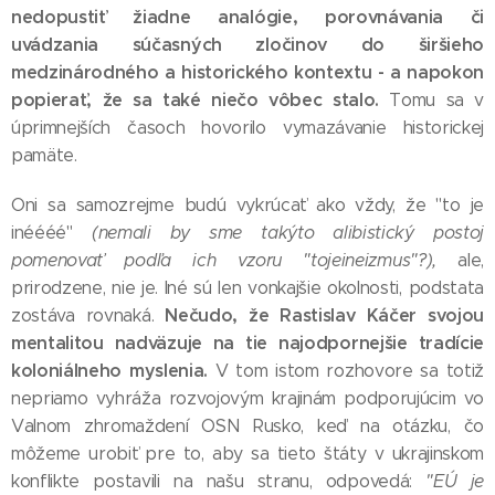
nedopustiť žiadne analógie, porovnávania či
uvádzania súčasných zločinov do širšieho
medzinárodného a historického kontextu - a napokon
popierať, že sa také niečo vôbec stalo.
Tomu sa v
úprimnejších časoch hovorilo vymazávanie historickej
pamäte.
Oni sa samozrejme budú vykrúcať ako vždy, že "to je
inéééé"
(nemali by sme takýto alibistický postoj
pomenovať podľa ich vzoru "tojeineizmus"?),
ale,
prirodzene, nie je. Iné sú len vonkajšie okolnosti, podstata
Nečudo, že Rastislav Káčer svojou
zostáva rovnaká.
mentalitou nadväzuje na tie najodpornejšie tradície
koloniálneho myslenia.
V tom istom rozhovore sa totiž
nepriamo vyhráža rozvojovým krajinám podporujúcim vo
Valnom zhromaždení OSN Rusko, keď na otázku, čo
môžeme urobiť pre to, aby sa tieto štáty v ukrajinskom
konflikte postavili na našu stranu, odpovedá:
"EÚ je