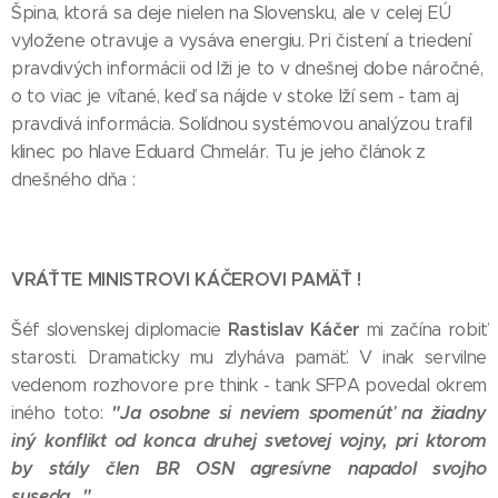
Špina, ktorá sa deje nielen na Slovensku, ale v celej EÚ
vyložene otravuje a vysáva energiu. Pri čistení a triedení
pravdivých informácii od lži je to v dnešnej dobe náročné,
o to viac je vítané, keď sa nájde v stoke lží sem - tam aj
pravdivá informácia. Solídnou systémovou analýzou trafil
klinec po hlave Eduard Chmelár. Tu je jeho článok z
dnešného dňa :
VRÁŤTE MINISTROVI KÁČEROVI PAMÄŤ !
Rastislav Káčer
Šéf slovenskej diplomacie
mi začína robiť
starosti. Dramaticky mu zlyháva pamäť. V inak servilne
vedenom rozhovore pre think - tank SFPA povedal okrem
"Ja osobne si neviem spomenúť na žiadny
iného toto:
iný konflikt od konca druhej svetovej vojny, pri ktorom
by stály člen BR OSN agresívne napadol svojho
suseda..."