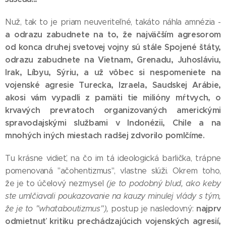
Nuž, tak to je priam neuveriteľné, takáto náhla amnézia -
a odrazu zabudnete na to, že najväčším agresorom
od konca druhej svetovej vojny sú stále Spojené štáty,
odrazu zabudnete na Vietnam, Grenadu, Juhosláviu,
Irak, Líbyu, Sýriu, a už vôbec si nespomeniete na
vojenské agresie Turecka, Izraela, Saudskej Arábie,
akosi vám vypadli z pamäti tie milióny mŕtvych, o
krvavých prevratoch organizovaných americkými
spravodajskými službami v Indonézii, Chile a na
mnohých iných miestach radšej zdvorilo pomlčíme.
Tu krásne vidieť, na čo im tá ideologická barlička, trápne
pomenovaná "ačohentizmus", vlastne slúži. Okrem toho,
že je to účelový nezmysel
(je to podobný blud, ako keby
ste umlčiavali poukazovanie na kauzy minulej vlády s tým,
najprv
že je to "whataboutizmus"),
postup je nasledovný:
odmietnuť kritiku prechádzajúcich vojenských agresií,