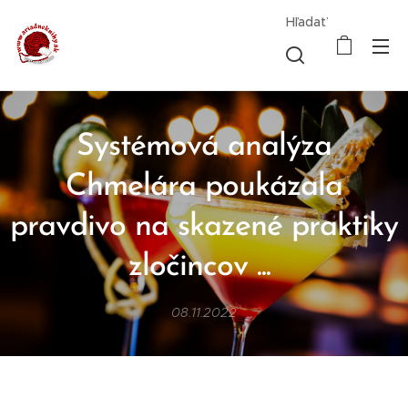
Hľadať
Systémová analýza
Chmelára poukázala
pravdivo na skazené praktiky
zločincov ...
08.11.2022