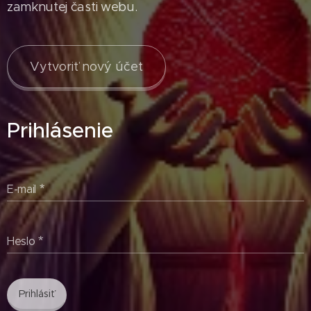
zamknutej časti webu.
Vytvoriť nový účet
Prihlásenie
E-mail
Heslo
Prihlásiť