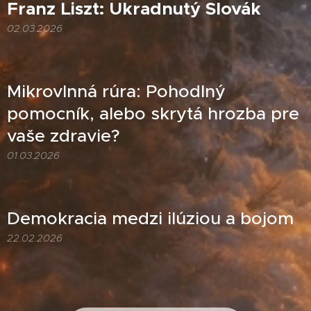
Franz Liszt: Ukradnutý Slovák
02.03.2026
Mikrovlnná rúra: Pohodlný
pomocník, alebo skrytá hrozba pre
vaše zdravie?
01.03.2026
Demokracia medzi ilúziou a bojom
22.02.2026