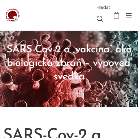
Hľadať
SARS-Cov-2 a „vakcína“ ako
biologická zbraň – výpoveď
svedka
15.02.2022
SARS-Cov-2 a