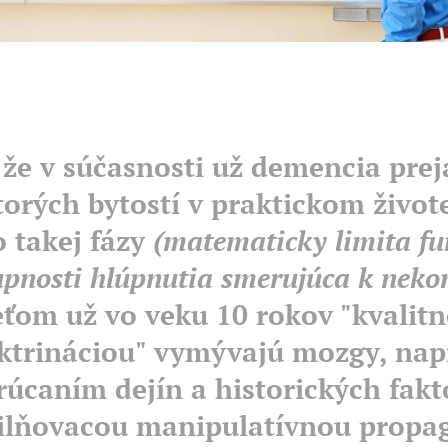
, že v súčasnosti už demencia pre
torých bytostí v praktickom život
o takej fázy
(matematicky limita fu
upnosti hlúpnutia smerujúca k neko
eťom už vo veku 10 rokov "kvalit
ktrináciou" vymývajú mozgy, nap
rúcaním dejín a historických fakto
ilňovacou manipulatívnou propa