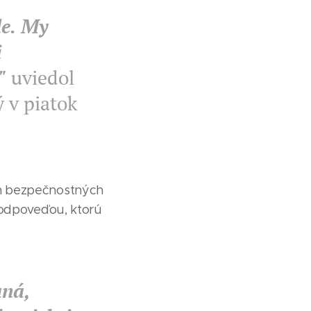
de. My
i
"
uviedol
 v piatok
rh bezpečnostných
 odpoveďou, ktorú
aná,