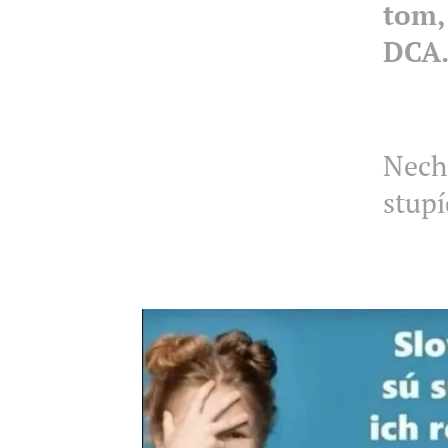
tom,
DCA.
Nech 
stupí