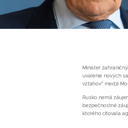
Minister zahraničný
uvalenie nových sa
vzťahov" medzi M
Rusko nemá záujem 
bezpečnostné záujmy
ktorého citovala a