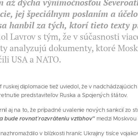
m až dýcha výnimočnosťou Severoatl
cie, jej špeciálnym poslaním a účel
a hanbil za tých, ktorí tieto texty pí
ol Lavrov s tým, že v súčasnosti viac
rty analyzujú dokumenty, ktoré Mosk
čili USA a NATO.
šéf ruskej diplomacie tiež uviedol, že v nadchádzajúcic
retnutie predstaviteľov Ruska a Spojených štátov.
nil aj na to, že prípadné uvalenie nových sankcií zo 
a bude rovnať rozvráteniu vzťahov"
medzi Moskvou
azhromaždilo v blízkosti hraníc Ukrajiny tisíce vojakov