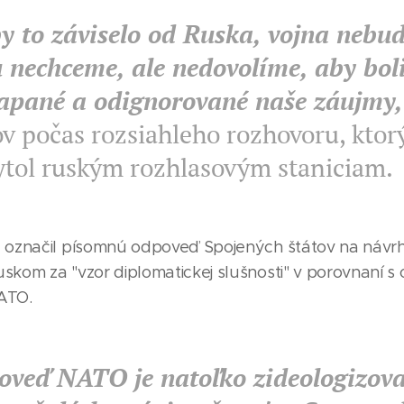
y to záviselo od Ruska, vojna nebu
 nechceme, ale nedovolíme, aby bol
iapané a odignorované naše záujmy,
v počas rozsiahleho rozhovoru, ktorý
ytol ruským rozhlasovým staniciam.
e označil písomnú odpoveď Spojených štátov na náv
skom za "vzor diplomatickej slušnosti" v porovnaní s
ATO.
oveď NATO je natoľko zideologizov