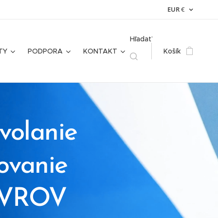
EUR
€
Hľadať
TY
PODPORA
KONTAKT
Košík
volanie
rovanie
LAVROV