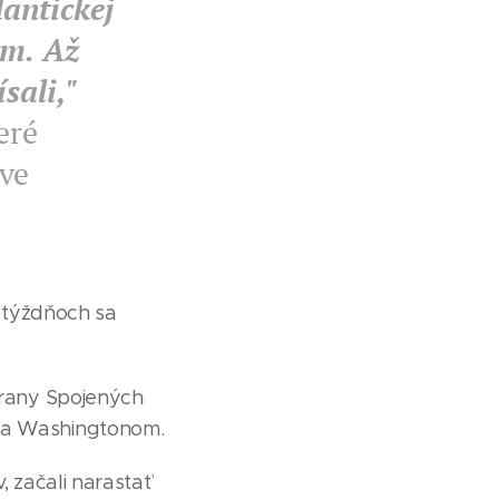
antickej
om. Až
sali,"
eré
ve
h týždňoch sa
strany Spojených
 a Washingtonom.
, začali narastať