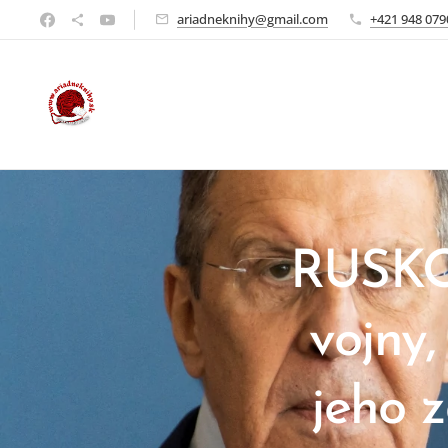
ariadneknihy@gmail.com
+421 948 079
RUSKO 
vojny,
jeho 