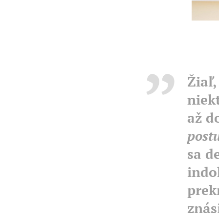
Žiaľ
niek
až d
post
sa d
indo
prek
znás