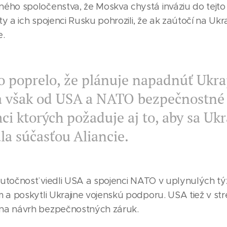
ho spoločenstva, že Moskva chystá inváziu do tejto b
áty a ich spojenci Rusku pohrozili, že ak zaútočí na Ukr
e.
 poprelo, že plánuje napadnúť Ukra
a však od USA a NATO bezpečnostné 
ci ktorých požaduje aj to, aby sa Ukr
la súčasťou Aliancie.
skutočnosť viedli USA a spojenci NATO v uplynulých t
 a poskytli Ukrajine vojenskú podporu. USA tiež v str
a návrh bezpečnostných záruk.