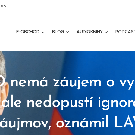
018
E-OBCHOD
BLOG
AUDIOKNIHY
PODCAS
nemá záujem o vy
 ale nedopustí igno
záujmov, oznámil 