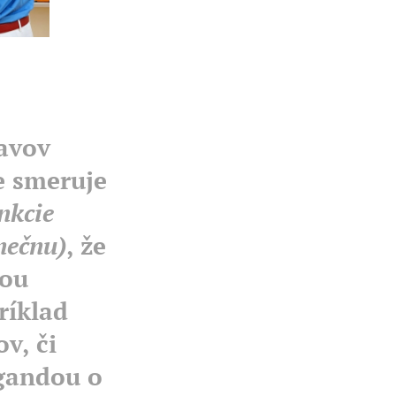
javov
e smeruje
nkcie
nečnu)
, že
nou
ríklad
v, či
gandou o