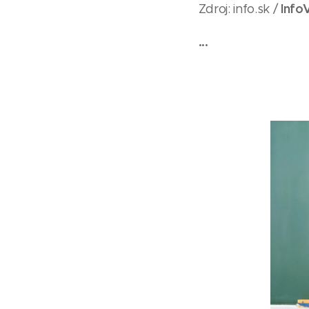
Info
Zdroj: info.sk /
...