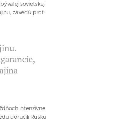
ývalej sovietskej
ajinu, zavedú proti
jinu.
garancie,
ajina
ýždňoch intenzívne
edu doručili Rusku