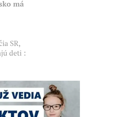
nsko má
čia SR,
ú deti :