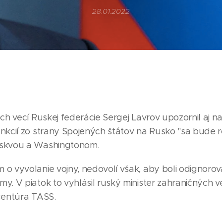
28.01.2022
ch vecí Ruskej federácie Sergej Lavrov upozornil aj na
nkcií zo strany Spojených štátov na Rusko "sa bude r
oskvou a Washingtonom.
o vyvolanie vojny, nedovolí však, aby boli odignorov
. V piatok to vyhlásil ruský minister zahraničných ve
gentúra TASS.