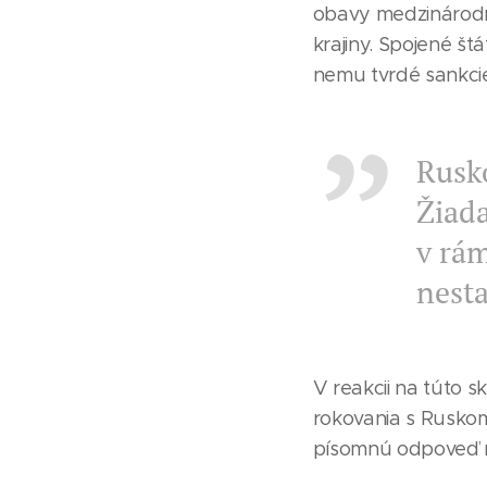
obavy medzinárodné
krajiny. Spojené št
nemu tvrdé sankci
Rusko
Žiad
v rám
nesta
V reakcii na túto 
rokovania s Ruskom
písomnú odpoveď n