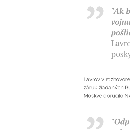
"Ak b
vojnu
pošl
Lavro
posk
Lavrov v rozhovor
záruk žiadaných Ru
Moskve doručilo N
"Odp