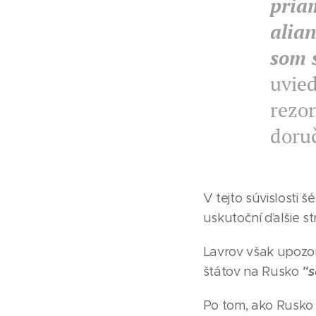
pria
alian
som s
uvied
rezo
doru
V tejto súvislosti 
uskutoční ďalšie st
Lavrov však upozor
"s
štátov na Rusko
Po tom, ako Rusko n