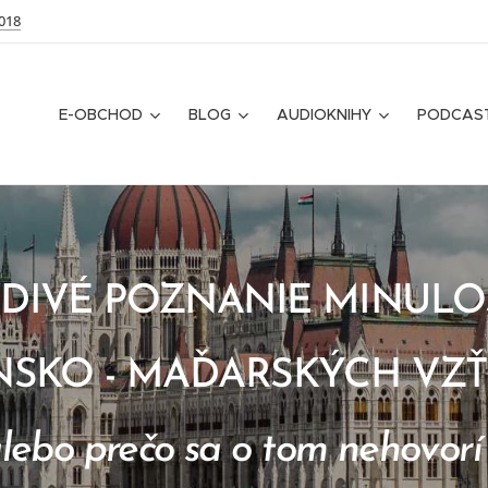
018
E-OBCHOD
BLOG
AUDIOKNIHY
PODCAS
DIVÉ POZNANIE MINULO
NSKO - MAĎARSKÝCH VZ
lebo prečo sa o tom nehovorí