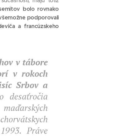
 súčasnosti, majú totiž
isemitov bolo rovnako
 všemožne podporovali
rdeviča a francúzskeho
ahov v tábore
rí v rokoch
isíc Srbov a
 desaťročia
h maďarských
chorvátskych
 1993. Práve