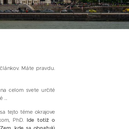
 článkov. Máte pravdu.
na celom svete určité
 ...
a tejto téme okrajove
Ide totiž o
nikom, PhD.
 Zem, kde sa obnažujú