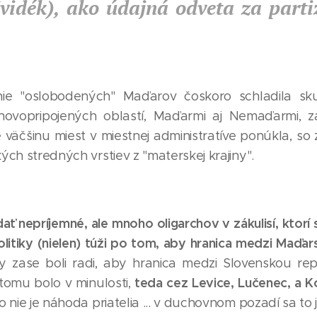
vidék), ako údajná odveta za parti
ie "oslobodených" Maďarov čoskoro schladila sk
novopripojených oblastí, Maďarmi aj Nemaďarmi, 
väčšinu miest v miestnej administratíve ponúkla, so zr
ých stredných vrstiev z "materskej krajiny".
 nepríjemné, ale mnoho oligarchov v zákulisí, ktorí s
olitiky (nielen) túži po tom, aby hranica medzi Maď
by zase boli radi, aby hranica medzi Slovenskou r
teda cez Levice, Lučenec, a Ko
 tomu bolo v minulosti,
 nie je náhoda priatelia ... v duchovnom pozadí sa to j