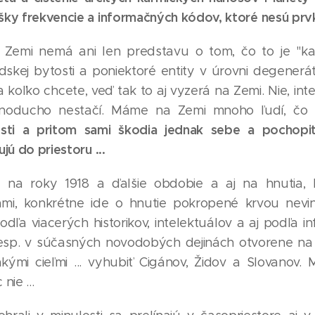
šky frekvencie a informačných kódov, ktoré nesú prv
 Zemi nemá ani len predstavu o tom, čo to je "kar
kej bytosti a poniektoré entity v úrovni degenerát
 koľko chcete, veď tak to aj vyzerá na Zemi. Nie, in
ednoducho nestačí. Máme na Zemi mnoho ľudí, čo
ti a pritom sami škodia jednak sebe a pochopite
jú do priestoru ...
na roky 1918 a ďalšie obdobie a aj na hnutia, 
ciami, konkrétne ide o hnutie pokropené krvou nevi
Podľa viacerých historikov, intelektuálov a aj podľa 
resp. v súčasných novodobých dejinách otvorene na 
kými cieľmi ... vyhubiť Cigánov, Židov a Slovanov.
nie ...