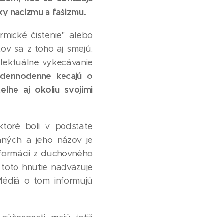
ky nacizmu a fašizmu.
mické čistenie" alebo
ov sa z toho aj smejú.
telektuálne vykecávanie
dennodenne kecajú o
ľne aj okoliu svojimi
ktoré boli v podstate
nných a jeho názov je
informácii z duchovného
toto hnutie nadväzuje
 Médiá o tom informujú