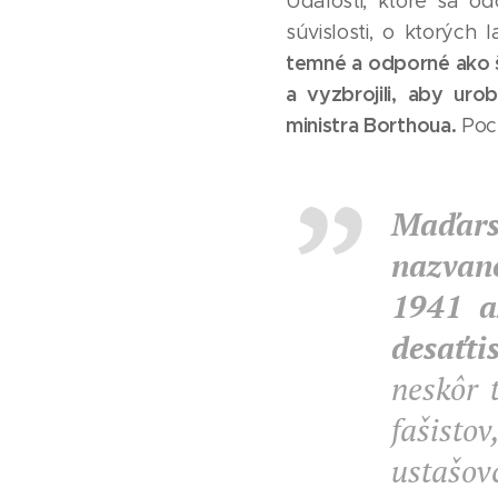
Udalosti, ktoré sa odo
súvislosti, o ktorých 
temné a odporné ako 
a vyzbrojili, aby uro
ministra Borthoua.
Poch
Maďarsk
nazvan
1941 a
desaťti
neskôr 
fašisto
ustašov