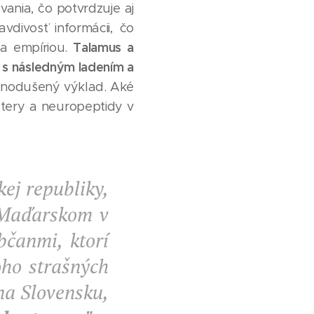
vania, čo potvrdzuje aj
divosť informácii, čo
Talamus a
 a empíriou.
e s následným ladením a
jednodušený výklad. Aké
ttery a neuropeptidy v
ej republiky,
 Maďarskom v
bčanmi, ktorí
ho strašných
 na Slovensku,