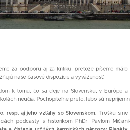
29.05.2024
ujeme za podporu aj za kritiku, pretože píšeme málo
žňujú naše časové dispozície a vyváženosť.
om k tomu, čo sa deje na Slovensku, v Európe a 
školách neučia. Pochopiteľne preto, lebo sú nepríjemné
, resp. aj jeho vzťahy so Slovenskom.
Trošku sme s
láciách podcasty s historikom PhDr. Pavlom Mičia
ta a čistenie určitých karmických nánosov Planéty