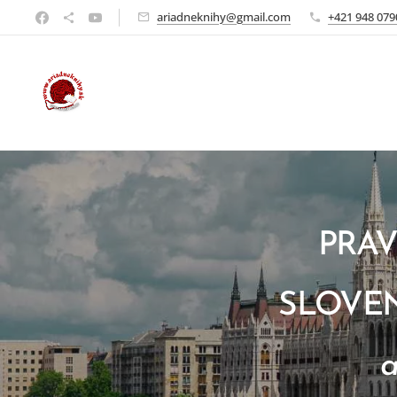
ariadneknihy@gmail.com
+421 948 079
P
RAV
SLOVE
a