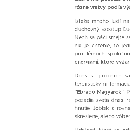
rôzne vrstvy podľa vý
Isteže mnoho ľudí na
duchovný vzostup Ľuds
Nech sa páči smejte sa
nie je
čistenie, to j
problémoch spoločnos
energiami, ktoré vyžaru
Dnes sa pozrieme sa 
teroristickými formá
"Ebredö Magyarok"
. 
pozadia sveta dnes, 
hnutie Jobbik s rovna
skreslene, alebo vôbec 