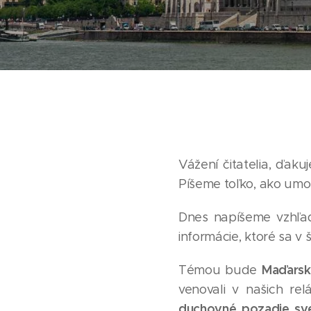
Vážení čitatelia, ďak
Píšeme toľko, ako umo
Dnes napíšeme vzhľad
informácie, ktoré sa v 
Maďarsko
Témou bude
venovali v našich re
duchovné pozadie sve