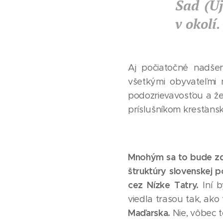
Sad (Új
v okolí.
Aj počiatočné nadšen
všetkými obyvateľmi 
podozrievavosťou a že 
príslušníkom kresťansk
Mnohým sa to bude zdať
štruktúry slovenskej p
cez Nízke Tatry.
Iní 
viedla trasou tak, ako
Maďarska.
Nie, vôbec to