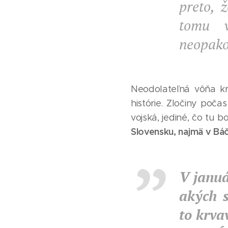
preto, 
tomu v
neopako
Neodolateľná vôňa kr
histórie. Zločiny poča
vojská, jediné, čo tu 
Slovensku, najmä v Bá
V januá
akých 
to krva