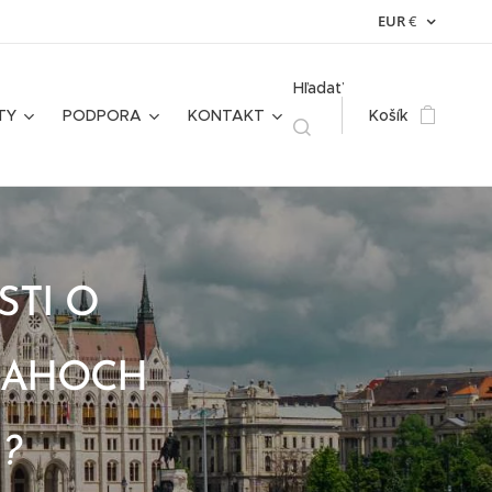
EUR
€
Hľadať
TY
PODPORA
KONTAKT
Košík
STI O
ŤAHOCH
 ?