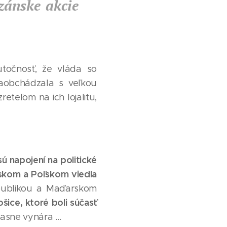
zánske akcie
utočnosť, že vláda so
zaobchádzala s veľkou
eteľom na ich lojalitu,
ú napojení na politické
arskom a Poľskom viedla
epublikou a Maďarskom
šice, ktoré boli súčasť
asne vynára ...