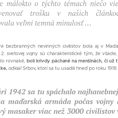
že málokto o týchto témach niečo vi
enovať trošku v našich článko
vala veľmi temná minulosť ...
vi bezbranných nevinných civilistov bola aj v Maď
s 2. svetovej vojny sú charakteristické tým, že všade
boli krivdy páchané na menšinách, či už 
bolo rovnaké,
čke,
odkiaľ Srbov, ktorí sa tu usadili hneď po roku 1918 
ri 1942 sa tu spáchalo najhanebnejš
sa maďarská armáda počas vojny d
vý masaker viac než 3000 civilistov