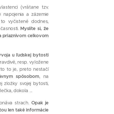
astenci (vrátane tzv.
né napojenia a zázemie
 to vyčistené dodnes,
Myslíte si, že
časnosti.
 na priaznivom celkovom
voja u ľudskej bytosti
pravdivé, resp. vyložene
o to je, preto nestačí
právnym spôsobom
, na
 zložky svojej bytosti,
ečka, dokola ...
Opak je
konáva strach.
itou len také informácie