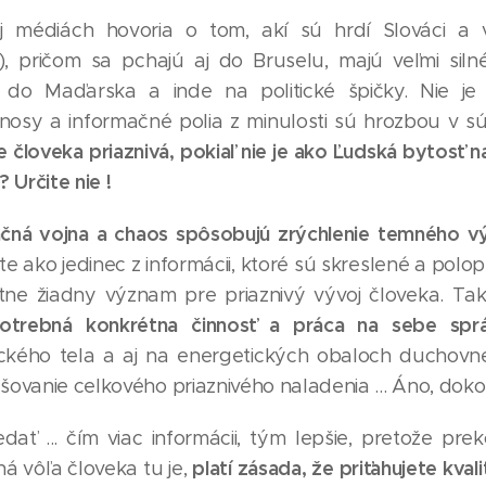
aj médiách hovoria o tom, akí sú hrdí Slováci a vl
"), pričom sa pchajú aj do Bruselu, majú veľmi sil
do Maďarska a inde na politické špičky. Nie je
osy a informačné polia z minulosti sú hrozbou v sú
e človeka priaznivá, pokiaľ nie je ako Ľudská bytosť
?
Určite nie !
čná vojna a chaos spôsobujú zrýchlenie temného vý
te ako jedinec z informácii, ktoré sú skreslené a polo
tne žiadny význam pre priaznivý vývoj človeka. Takt
potrebná konkrétna činnosť a práca na sebe s
ického tela a aj na energetických obaloch duchovnej
ovanie celkového priaznivého naladenia ... Áno, dokol
ať ... čím viac informácii, tým lepšie, pretože pre
platí zásada, že priťahujete kval
á vôľa človeka tu je,