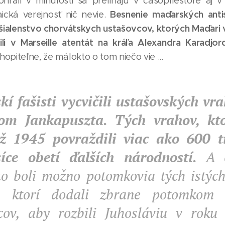
hrali v minulosti sa prelínajú v časopriestore aj v
Besnenie maďarských ant
laická verejnosť nič nevie.
šialenstvo chorvátskych ustašovcov, ktorých Maďari
bili v Marseille atentát na kráľa Alexandra Karadjo
opiteľne, že málokto o tom niečo vie ...
í fašisti vycvičili ustašovských vr
om Jankapuszta. Tých vrahov, kto
ž 1945 povraždili viac ako 600 t
síce obetí ďalších národností.
A o
to boli možno potomkovia tých istýc
v, ktorí dodali zbrane potomkom 
cov, aby rozbili Juhosláviu v roku