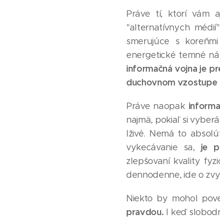
Práve tí, ktorí vám 
"alternatívnych médií
smerujúce s koreňmi 
energetické temné nán
informačná vojna je pr
duchovnom vzostupe 
informa
Práve naopak
najmä, pokiaľ si vyberá
lživé. Nemá to absolú
je 
vykecávanie sa,
zlepšovaní kvality fyz
dennodenne, ide o zvyš
Niekto by mohol poved
pravdou.
I keď slobodn