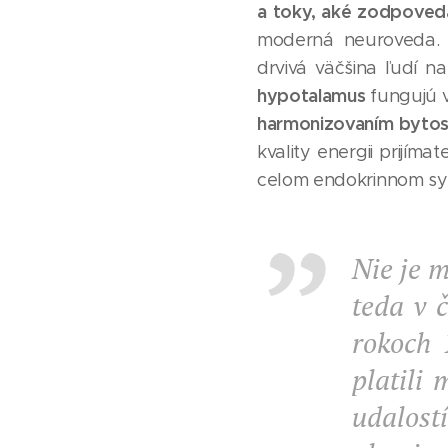
a toky, aké zodpoved
moderná neuroveda. N
drvivá väčšina ľudí n
hypotalamus
fungujú 
harmonizovaním bytosti
kvality energii prijí
celom endokrinnom sy
Nie je 
teda v 
rokoch 
platili
udalostí