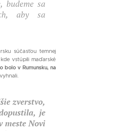
e, budeme sa
ch, aby sa
arsku súčasťou temnej
, kde vstúpili maďarské
to bolo v Rumunsku, na
vyhnali.
ie zverstvo,
opustila, je
 v meste Novi