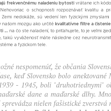
ajú frekvenčnému naladeniu bytosti
vrátane ich kódo
ehovoriac o schopnosti rozpoznávať kvalitu a prav
a Zemi nedokáže, sú vedení len fyzickými zmyslami
kvalitatívne filtre
a čisteni
v našom mozgu ako určité
 ...
na čo ste naladení, to priťahujete, to je veľmi z
mate, takú vyváženosť máte následne cez neurotransmi
stéme a fyzickom tele.
možné nespomenúť, že občania Slovensk
čase, keď Slovensko bolo anektované
1939 - 1945, boli "druhotriednymi" o
 maďarské dane a maďarské dlhy. Mno
 sprevádza nielen fašistické zverstvá