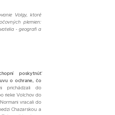
vanie Volgy, ktoré
očovných plemien:
atelia - geografi a
chopní poskytnúť
luvu o ochrane, čo
 prichádzali do
po rieke Volchov do
Normani vracali do
 medzi Chazarskou a