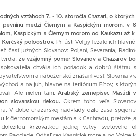
odných vzťahoch 7. - 10. storočia Chazari, o ktorých
ali pevninu medzi Čiernym a Kaspickým morom, v 8. 
lom, Kaspickým a Čiernym morom od Kaukazu až k r
j Kerčský poloostrov.
Pri ústi Volgy ležalo ich hlav
ež časť južných Slovanov: Poljani, Severania, Radimiči
že vzájomný pomer Slovanov a Chazarov bol
i tvrdia,
spisovatelia chvália ich poriadok a dobrú štátnu s
yvateľstvom a náboženskú znášanlivosť. Slovania vr
na východ a na juh, hlavne na teritórium Fínov, s ktorým
Arabský zemepisec Masúdi v 
ovali. Ale nielen tam.
Don slovanskou riekou.
Okrem toho veľa Slovanov 
a. V dobe chazarskej nadvlády ožilo zasa spojeni
stu k čiernomorským mestám a k Carihradu, pretože ja
dôležitou križovatkou jednej vetvy svetového 
ckom Bagdade. Odtiaľ cez Kaspické more a po Volge 