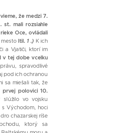
 vieme, že medzi 7.
st. mali rozsiahle
ieke Oce, ovládali
Itil.
1 .)
né mesto
K ich
 a Vjatiči, ktorí im
 v tej dobe vcelku
právu, spravodlivé
aj pod ich ochranou
i sa miešali tak, že
prvej polovici 10.
slúžilo vo vojsku
e s Východom, hoci
dro chazarskej ríše
obchodu, ktorý sa
k Baltskému moru a