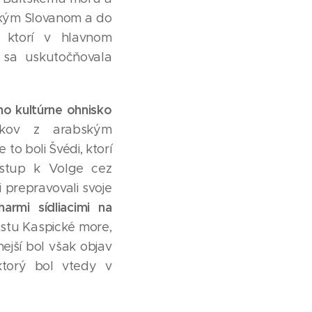
tským Slovanom a do
 ktorí v hlavnom
 sa uskutočňovala
ho kultúrne ohnisko
kov z arabským
o boli Švédi, ktorí
rístup k Volge cez
 prepravovali svoje
rmi sídliacimi na
stu Kaspické more,
ejší bol však objav
ktorý bol vtedy v