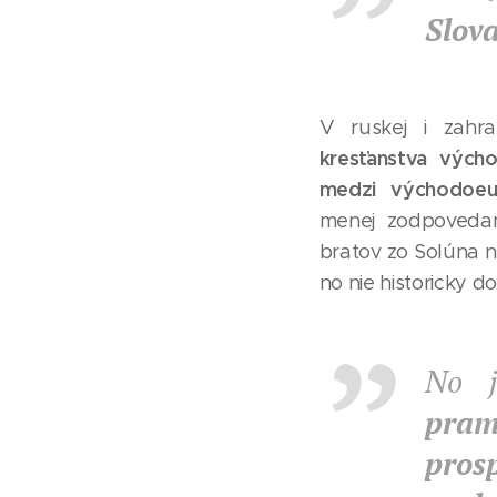
Slov
V ruskej i zahran
kresťanstva výcho
medzi východoeu
menej zodpovedan
bratov zo Solúna n
no nie historicky 
No 
pram
pros