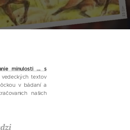
ie minulosti ... s
iu vedeckých textov
omôckou v bádaní a
račovanich našich
dzi