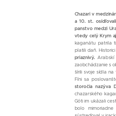
Chazari v medzinár
a 10. st. osídľov
panstvo medzi Ura
vtedy celý Krym a
kaganátu patrila ti
platili daň. Historic
priaznivý.
Arabskí 
zaobchádzanie s ob
šírili svoje sídla 
Fíni sa poslovanšt
storočia nazýva 
chazarského kagan
Góti im ukázali ce
bolo mimoriadne 
sústreďoval v ira