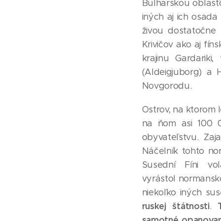
Bulharskou oblasťo
iných aj ich osada
živou dostatočne r
Krivičov ako aj fí
krajinu Gardariki
(Aldeigjuborg) a 
Novgorodu.
Ostrov, na ktorom l
na ňom asi 100 0
obyvateľstvu. Za
Náčelník tohto n
Susední Fíni vo
vyrástol normansko
niekoľko iných su
ruskej štátnosti
.
samotné opanovani