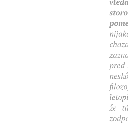
vted
stor
pome
nijak
chaz
zazna
pred 
nesk
filo
leto
že t
zodpo