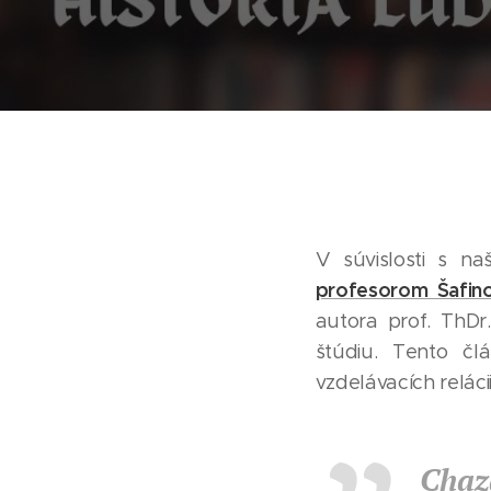
V súvislosti s n
profesorom Šafin
autora prof. ThDr
štúdiu. Tento čl
vzdelávacích relácii 
Chaz