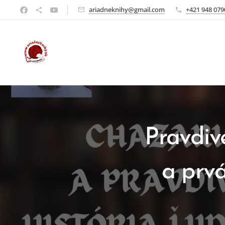
ariadneknihy@gmail.com
+421 948 079
Pravdiv
a prvá