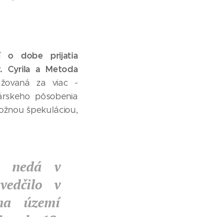
o dobe prijatia
rí
v. Cyrila a Metoda
žovaná za viac -
árskeho pôsobenia
božnou špekuláciou,
a nedá v
vedčilo v
 na území