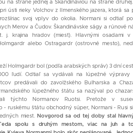
u na strane jednej a Škandináviou na strane druhej
 pri ústi rieky Volchov z Ilmenského jazera, ktorá sa 
ozšíriac svoj vplyv do okolia. Normani si odtiaľ po
nskych Merov a Čudov. Škandinávske ságy a rúnové n
, t. j. krajina hradov (miest). Hlavnými osadami v
Holmgardr alebo Ostragardr (ostrovné mesto), ne
eží Holmgardr bol (podľa arabských správ) 3 dní cesty
00 ľudí. Odtiaľ sa vydávali na lúpežné výpravy 
jatcov predávali do zavolžského Bulharska a Chaz
ormandského lúpežného štátu sa nazýval po chazar
lali týchto Normanov Ruotsi. Pretože v su
 - ruskému štátu obchodný súper, Normani - Rusi si 
Novgorod sa od tej doby stal hlav
sedných miest.
Teda spolu s druhým mestom, viac na juh a t
e Kyjeva Normanmi bolo skôr neplánované. Jednod