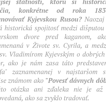
ajšej štátnosti, ktorú si histori
očia, konkrétne od roka 183
novávať Kyjevskou Rusou?
Naozaj 
á historická spojitosť medzi dišputou
arskom dvore pred kaganom, ak
menaná v Živote sv. Cyrila, a medz
sv. Vladimírom Kyjevským o dobrých
ôr, ako je nám zasa táto predstave
zofa" zaznamenanej v najstaršom s
pise známom ako
"Povesť dávnych dôb
áto otázka ani zďaleka nie je až 
vedaná, ako sa zvyklo tradovať.