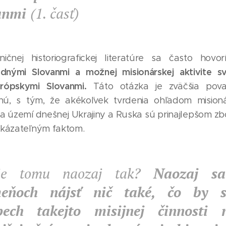
anmi
(1. časť)
ičnej historiografickej literatúre sa často hovo
dnými Slovanmi a možnej misionárskej aktivite s
rópskymi Slovanmi.
Táto otázka je zväčšia pova
ú, s tým, že akékoľvek tvrdenia ohľadom mision
a území dnešnej Ukrajiny a Ruska sú prinajlepšom z
dokázateľným faktom.
je tomu naozaj tak?
Naozaj s
eňoch nájsť nič také, čo by s
pech takejto misijnej činnosti