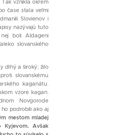
. Tak vznikla okrem
po čase stala veľmi
dmanili Slovienov i
ápisy nazývajú tuto
 nej boli Aldageni
ďaleko slovanského
 dlhý a široký; žilo
proti slovanskému
arského kaganátu.
skom vzore kagan.
sednom Novgorode
ho podrobili ako aj
ným mestom mladej
o Kyjevom. Avšak
ucho to súviselo s