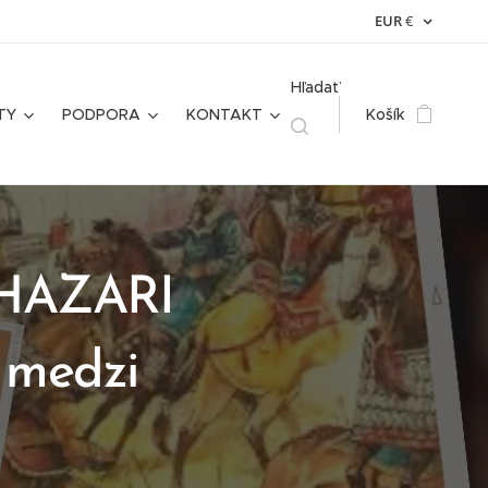
EUR
€
Hľadať
TY
PODPORA
KONTAKT
Košík
 CHAZARI
a medzi