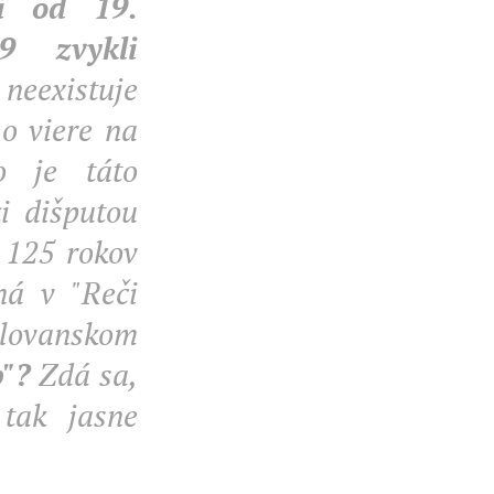
ci od 19.
9 zvykli
neexistuje
 o viere na
o je táto
i dišputou
 125 rokov
ná v "Reči
lovanskom
"?
Zdá sa,
tak jasne