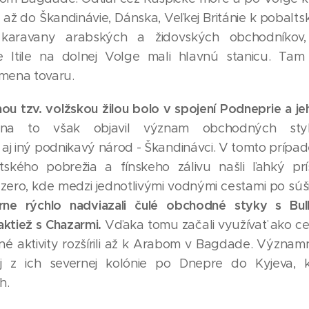
 až do Škandinávie, Dánska, Veľkej Británie k pobal
 karavany arabských a židovských obchodníkov,
 Itile na dolnej Volge mali hlavnú stanicu. Tam
mena tovaru.
u tzv. volžskou žilou bolo v spojení Podneprie a je
a to však objavil význam obchodných sty
j iný podnikavý národ - Škandinávci. V tomto prípade t
tského pobrežia a fínskeho zálivu našli ľahký p
azero, kde medzi jednotlivými vodnými cestami po súši
ne rýchlo nadviazali čulé obchodné styky s Bulha
taktiež s Chazarmi.
Vďaka tomu začali využívať ako ce
é aktivity rozšírili až k Arabom v Bagdade. Významn
ej z ich severnej kolónie po Dnepre do Kyjeva, 
h.