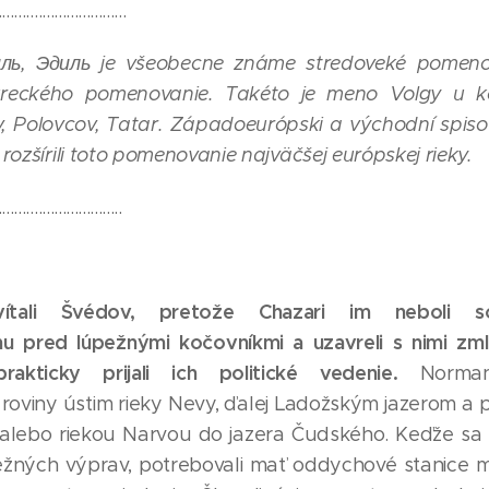
................................
иль, Эдиль je všeobecne známe stredoveké pomeno
ureckého pomenovanie. Takéto je meno Volgy u k
 Polovcov, Tatar. Západoeurópski a východní spisov
 rozšírili toto pomenovanie najväčšej európskej rieky.
...............................
vítali Švédov, pretože Chazari im neboli s
u pred lúpežnými kočovníkmi a uzavreli s nimi zm
akticky prijali ich politické vedenie.
Normani
oviny ústim rieky Nevy, ďalej Ladožským jazerom a 
 alebo riekou Narvou do jazera Čudského. Keďže sa 
úpežných výprav, potrebovali mať oddychové stanice