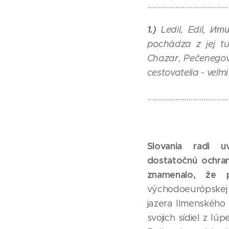
...........................................
1.)
Ledil, Edil, Ит
pochádza z jej t
Chazar, Pečenegov,
cestovatelia - veľmi
...........................................
Slovania radi u
dostatočnú ochran
znamenalo, že pr
východoeurópskej r
jazera Ilmenského
svojich sídiel z l