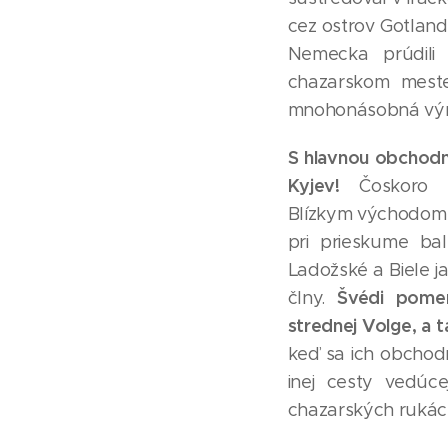
cez ostrov Gotland
Nemecka prúdili
chazarskom meste
mnohonásobná vý
S hlavnou obchodno
Kyjev!
Čoskoro n
Blízkym východom a
pri prieskume bal
Ladožské a Biele j
Švédi pomer
člny.
strednej Volge, a 
keď sa ich obchodn
inej cesty vedúc
chazarských rukác