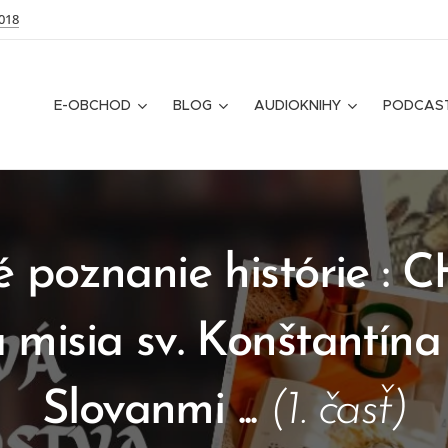
018
E-OBCHOD
BLOG
AUDIOKNIHY
PODCAS
é poznanie histórie :
 misia sv. Konštantín
Slovanmi ...
(1. časť)