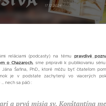
17.12.2024
pravdivé poznan
ašimi reláciami (podcasty) na tému
om o Chazaroch
,
sme pripravili k publikovaniu sér
. Jána Šafina, PhD., ktoré môžu byť čitateľom p
ánok je v podstate zachytený vo viacerých pok
... nech sa páči :
ari a prvá misia sv. Konštantína me