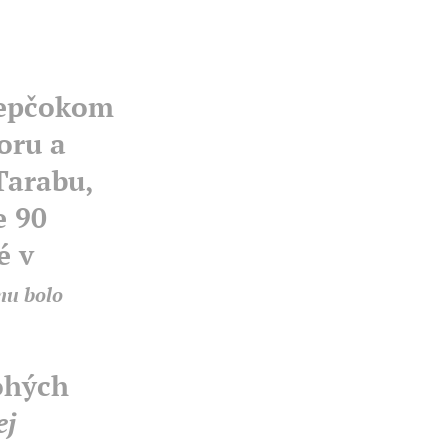
Repčokom
oru a
Tarabu,
e 90
é v
mu bolo
ohých
ej