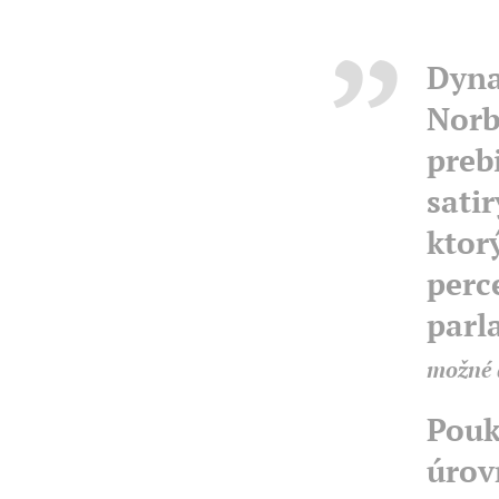
Dyna
Norb
preb
sati
ktor
perc
parl
možné 
Pouk
úrov