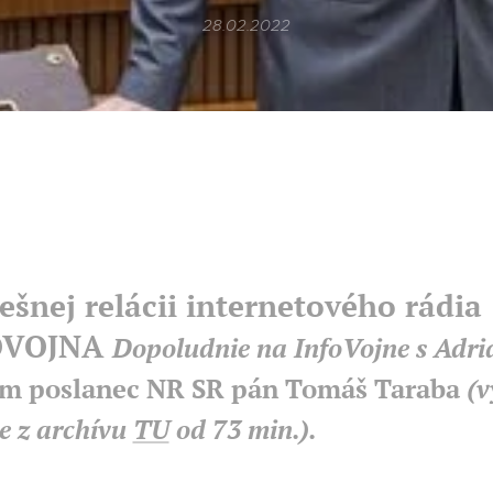
28.02.2022
ešnej relácii internetového rádia
OVOJNA
Dopoludnie na InfoVojne s Adr
m poslanec NR SR pán Tomáš Taraba
(v
e z archívu
TU
od 73 min.).