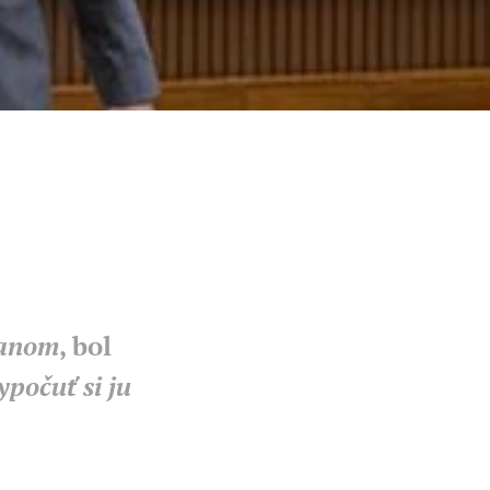
ianom
, bol
ypočuť si ju