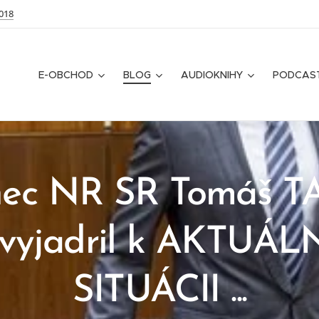
018
E-OBCHOD
BLOG
AUDIOKNIHY
PODCAS
nec NR SR Tomáš 
 vyjadril k AKTUÁL
SITUÁCII ...