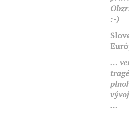
Obzri
:-)
Slov
Euró
... v
tragé
plno
vývoj
...