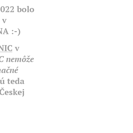
2022 bolo
 v
NA :-)
-NIC
v
C nemôže
mačné
ú teda
Českej