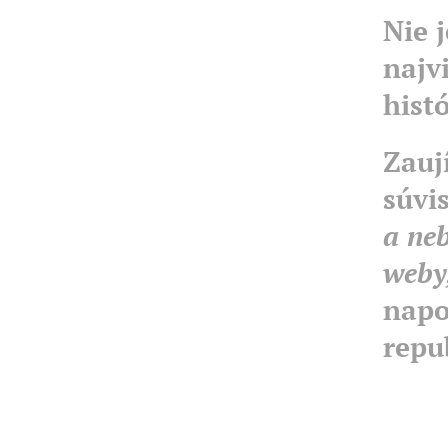
Nie 
najv
hist
Zauj
súvis
a ne
weby,
napo
repu