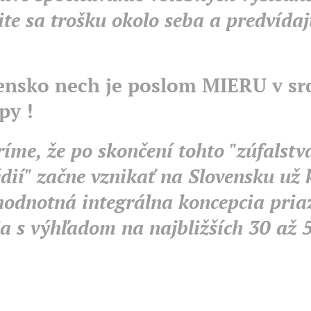
te sa trošku okolo seba a predvídaj
ensko nech je poslom MIERU v sr
py !
eríme, že po skončení tohto "zúfalstv
dií" začne vznikať na Slovensku už 
hodnotná integrálna koncepcia pria
a s výhľadom na najbližších 30 až 