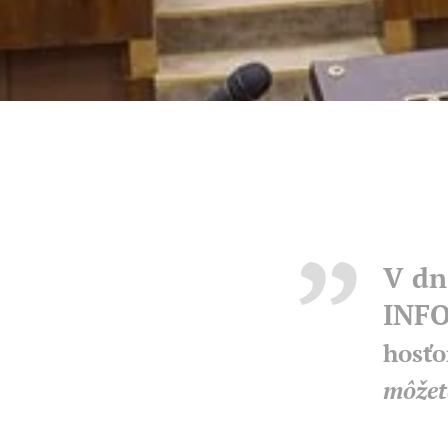
V dn
INF
hosťo
môžet