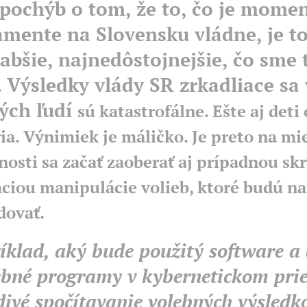
 pochýb o tom, že to, čo je momen
amente na Slovensku vládne, je t
labšie, najnedôstojnejšie, čo sme 
. Výsledky vlády SR zrkadliace sa 
ých ľudí
sú katastrofálne. Ešte aj deti
ia. Výnimiek je máličko. Je preto na mie
nosti sa začať zaoberať aj prípadnou sk
ciou manipulácie volieb, ktoré budú naj
dovať.
klad, aký bude použitý software a 
ebné programy v kybernetickom prie
ivé spočítavanie volebných výsledk