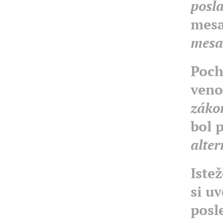
posl
mesa
mesa
Poch
veno
záko
bol 
alte
Iste
si u
posl