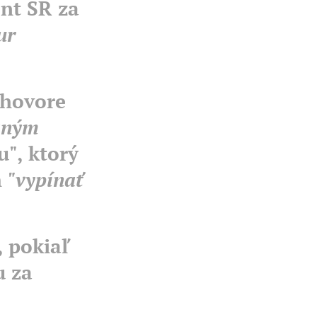
ent SR za
ur
zhovore
maným
u", ktorý
m
"vypínať
, pokiaľ
u za