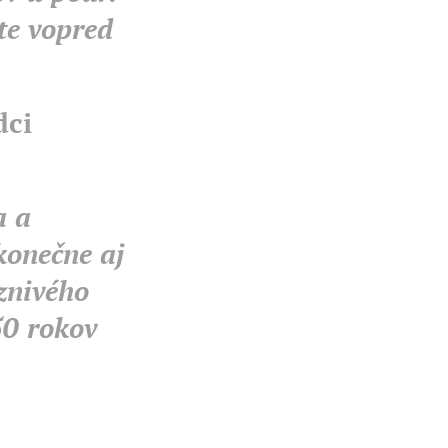
te vopred
dci
a a
konečne aj
znivého
50 rokov