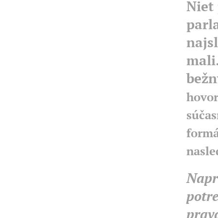
Niet
parl
najs
mali
bežn
hovor
súčas
formá
nasle
Naprí
potr
pravd