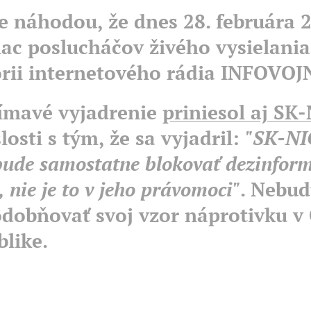
je náhodou, že dnes 28. februára 
iac poslucháčov živého vysielania
órii internetového rádia INFOVOJ
ímavé vyjadrenie
priniesol aj SK
losti s tým, že sa vyjadril:
"SK-NI
bude samostatne blokovať dezinfor
 nie je to v jeho právomoci"
. Nebud
dobňovať svoj vzor náprotivku v 
blike.