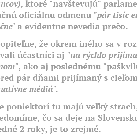
ancov)
, ktoré "navštevujú" parlam
čnú oficiálnu odmenu
"pár tisíc e
čne"
a evidentne nevedia prečo.
opiteľne, že okrem iného sa v ro
vali účastníci aj
"na rýchlo prijí
nom"
, ako aj poslednému "paškvil
pred pár dňami prijímaný s cieľo
rnatívne médiá".
že poniektorí tu majú veľký strach
vedomíme, čo sa deje na Slovensk
edné 2 roky, je to zrejmé.