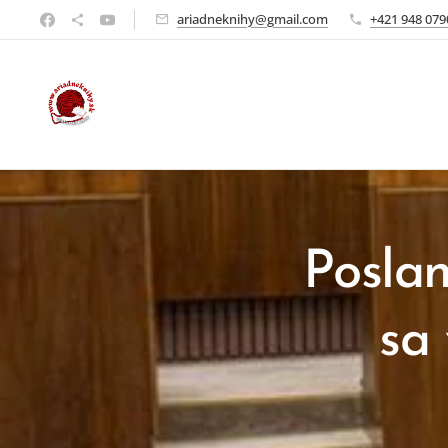
ariadneknihy@gmail.com
+421 948 079
Posla
sa