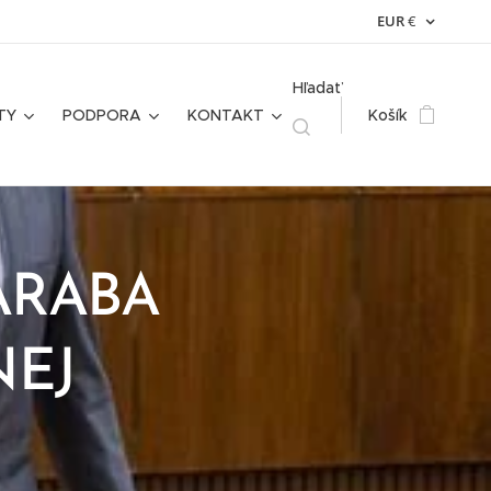
EUR
€
Hľadať
TY
PODPORA
KONTAKT
Košík
TARABA
NEJ