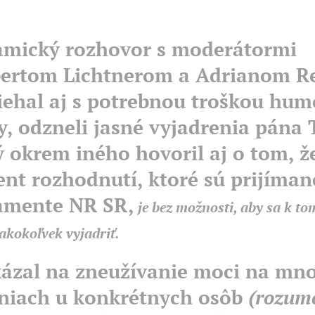
mický rozhovor s moderátormi
ertom Lichtnerom a Adrianom 
iehal aj s potrebnou troškou hum
ry, odzneli jasné vyjadrenia pána 
ý okrem iného hovoril aj o tom, ž
ent rozhodnutí, ktoré sú prijíman
amente NR
SR,
je bez možnosti, aby sa k to
akokoľvek vyjadriť.
ázal na zneužívanie moci na mn
niach u konkrétnych osôb
(rozum