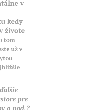
tálne v
o
tu kedy
v živote
 o tom
ste už v
rytou
bližšie
ďalšie
store pre
ov a pod.?