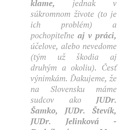
klame,
jednak v
súkromnom živote (to je
ich problém) a
pochopiteľne
aj v práci,
účelove, alebo nevedome
(tým už škodia aj
druhým a okoliu). Česť
výnimkám. Ďakujeme, že
na Slovensku máme
sudcov ako
JUDr.
Šamko, JUDr. Števík,
JUDr. Jelinková -