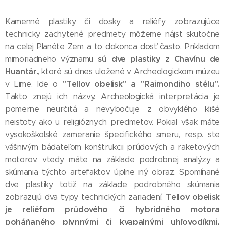
Kamenné plastiky či dosky a reliéfy zobrazujúce
technicky zachytené predmety môžeme nájsť skutočne
na celej Planéte Zem a to dokonca dosť často. Príkladom
sú dve plastiky z Chavínu de
mimoriadneho významu
Huantár,
ktoré sú dnes uložené v Archeologickom múzeu
"Tellov obelisk" a "Raimondiho stélu".
v Lime. Ide o
Takto znejú ich názvy. Archeologická interpretácia je
pomerne neurčitá a nevybočuje z obvyklého klišé
neistoty ako u religióznych predmetov. Pokiaľ však máte
vysokoškolské zameranie špecifického smeru, resp. ste
vášnivým bádateľom konštrukcii prúdových a raketových
motorov, vtedy máte na základe podrobnej analýzy a
skúmania týchto artefaktov úplne iný obraz. Spomínané
dve plastiky totiž na základe podrobného skúmania
Tellov obelisk
zobrazujú dva typy technických zariadení.
je reliéfom prúdového či hybridného motora
poháňaného plynnými či kvapalnými uhľovodíkmi,