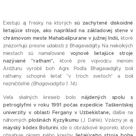
sú zachytené diskoidné
Existujú aj fresky, na ktorých
lietajúce stroje, ako napríklad na základovej stene v
chrámovom meste Mahabalipurane v južnej Indii,
ktoré
znázorňujú presne udalosti z Bhagavadgíty. Na niekoľkých
vojnové lietajúce stroje
miestach sú namaľované
nazývané "ratham",
ktoré pre vojvodcu menom
Ardžunu vyrobil boh Agni. Podľa Bhagavadgíty boli
rathamy schopné lietať "v troch svetoch" a boli
nezničiteľné
(Bhagavadgíta 1. 14).
nájdených spolu s
Veľa skalných kresieb bolo
petroglyfmi v roku 1991 počas expedície Taškentskej
univerzity v oblasti Fergany v Uzbekistane,
ďalšie na
plošinách Kyzylkumu
náhorných
(J. Dahle). Vzácny je aj
mayský kódex Boturini
, ide o obrázkové leporelo, ktoré
lietajúceho stroja boha
obsahuje okrem iného kresby