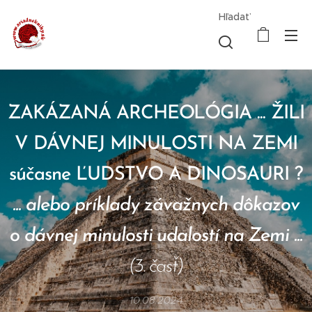
Hľadať
ZAKÁZANÁ ARCHEOLÓGIA ... ŽILI
V DÁVNEJ MINULOSTI NA ZEMI
súčasne ĽUDSTVO A DINOSAURI ?
... alebo príklady závažnych dôkazov
o dávnej minulosti udalostí na Zemi ...
(3. časť)
10.08.2024