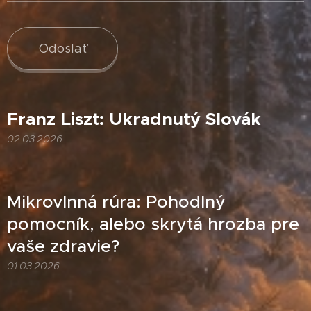
Odoslať
Franz Liszt: Ukradnutý Slovák
02.03.2026
Mikrovlnná rúra: Pohodlný
pomocník, alebo skrytá hrozba pre
vaše zdravie?
01.03.2026