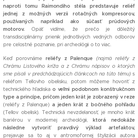
naproti tomu Raimondiho stéla predstavuje reliéf
jednej z možných verzii rotačných kompresorov,
používaných napríklad ako súčasť prúdových
motorov.
Opäť vidíme, že prečo je dôležitý
transdisciplinárny prienik jednotlivých vedných odborov
pre celostné poznanie, pri archeológii o to viac.
reliéfy z Palenque
Keď porovnáme
(najmä reliéfy z
Chrámu Listového kríža a z Chrámu nápisov o ktorých
sme písali v predchádzajúcich článkcoch na túto tému)
s
reliéfom Tellovho obelisku, potom môžeme hovoriť z
o veľmi podobnom konštrukčnom
technického hľadiska
type a princípe, pričom jeden krát je zobrazený v reze
a jeden krát z bočného pohľadu
(reliéfy z Palenque)
(Tellov obelisk). Technická nevzdelanosť, je mnoho krát
ktorá nedokáže
bariérou v modernej archeológii,
následne vytvoriť pravdivý výklad artefaktov,
prejavuje sa to aj v antromofornej štylizácii autora