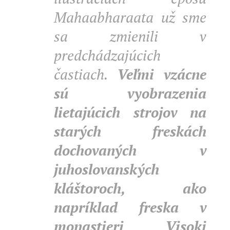
Mahaabharaata už sme
sa zmienili v
predchádzajúcich
častiach.
Veľmi vzácne
sú vyobrazenia
lietajúcich strojov na
starých freskách
dochovaných v
juhoslovanských
kláštoroch, ako
napríklad freska v
monastieri Visoki