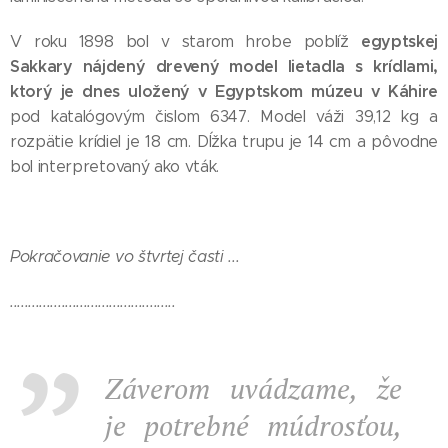
egyptskej
V roku 1898 bol v starom hrobe poblíž
Sakkary nájdený drevený model lietadla s krídlami,
ktorý je dnes uložený v Egyptskom múzeu v Káhire
pod katalógovým čislom 6347. Model váži 39,12 kg a
rozpätie krídiel je 18 cm. Dĺžka trupu je 14 cm a pôvodne
bol interpretovaný ako vták.
Pokračovanie vo štvrtej časti ...
.............................................
Záverom uvádzame, že
je potrebné múdrosťou,