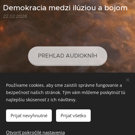
Demokracia medzi ilúziou a bojom
22.02.2026
PREHĽAD AUDIOKNÍH
Používame cookies, aby sme zaistili správne fungovanie a
PREHĽAD PODCASTOV
bezpečnosť našich stránok. Tým vám môžeme poskytnúť tú
najlepšiu skúsenosť z ich návštevy.
Prijať nevyhnutné
Prijať všetko
SVETLO PRE VAŠE POZNANIE
Cookies
Mena
Otvoriť pokročilé nastavenia