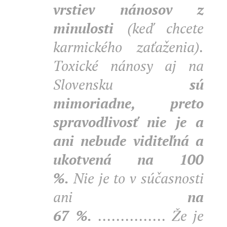
vrstiev nánosov z
minulosti
(keď chcete
karmického zaťaženia).
Toxické nánosy aj na
Slovensku
sú
mimoriadne, preto
spravodlivosť nie je a
ani nebude viditeľná a
ukotvená na 100
%.
Nie je to v súčasnosti
ani
na
67
%.
............... Že je