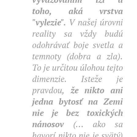
toho, aká vrstva
"vylezie".
V
našej úrovni
reality sa vždy budú
odohrávať boje
svetla a
temnoty (dobra a zla).
To je určitou úlohou tejto
dimenzie.
Isteže je
pravdou,
že nikto ani
jedna bytosť na Zemi
nie je bez toxických
nánosov
(... ako sa
havorí nikto nie je svätý)