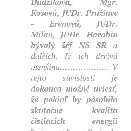
Dudzíková, Mgr.
Kosová, JUDr. Pružinec
- Erenová, JUDr.
Miľan, JUDr. Harabin
bývalý šéf NS
SR
a
ďalších. Je ich drvivá
menšina................... V
tejto súvislosti
je
dokonca možné uviesť,
že pokiaľ by pôsobila
skutočne kvalita
čistiacich energii