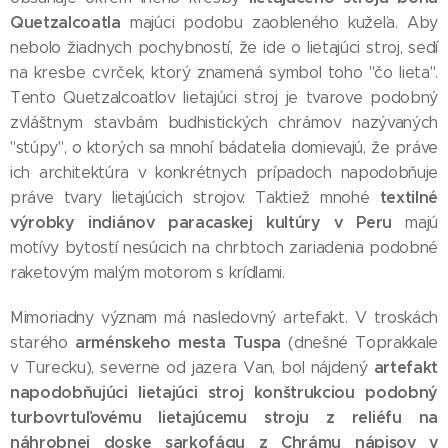
Quetzalcoatla
majúci podobu zaobleného kužeľa. Aby
nebolo žiadnych pochybností, že ide o lietajúci stroj, sedí
na kresbe cvrček, ktorý znamená symbol toho "čo lieta".
Tento Quetzalcoatlov lietajúci stroj je tvarove podobný
zvláštnym stavbám budhistických chrámov nazývaných
"stúpy", o ktorých sa mnohí bádatelia domievajú, že práve
ich architektúra v konkrétnych prípadoch napodobňuje
textilné
práve tvary lietajúcich strojov. Taktiež mnohé
výrobky indiánov paracaskej kultúry v Peru
majú
motívy bytostí nesúcich na chrbtoch zariadenia podobné
raketovým malým motorom s krídlami.
Mimoriadny význam má nasledovný artefakt. V troskách
arménskeho mesta Tuspa
starého
(dnešné Toprakkale
artefakt
v Turecku), severne od jazera Van, bol nájdený
napodobňujúci lietajúci stroj konštrukciou podobný
turbovrtuľovému lietajúcemu stroju z reliéfu na
náhrobnej doske sarkofágu z Chrámu nápisov v