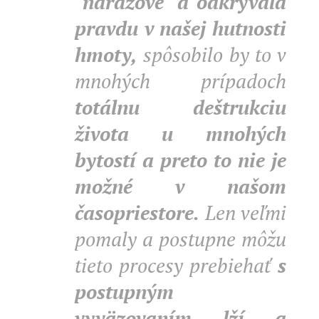
"nárazove" a odkrývala
pravdu v našej hutnosti
hmoty,
spôsobilo by to v
mnohých prípadoch
totálnu deštrukciu
života u mnohých
bytostí a preto to nie je
možné v našom
časopriestore.
Len veľmi
pomaly a postupne môžu
tieto procesy prebiehať
s
postupným
vyväzovaním lží a