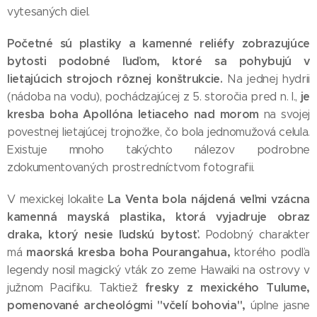
vytesaných diel.
Početné sú plastiky a kamenné reliéfy zobrazujúce
bytosti podobné ľuďom, ktoré sa pohybujú v
lietajúcich strojoch rôznej konštrukcie.
Na jednej hydrii
je
(nádoba na vodu), pochádzajúcej z 5. storočia pred n. l.,
kresba boha Apollóna letiaceho nad morom
na svojej
povestnej lietajúcej trojnožke, čo bola jednomužová celula.
Existuje mnoho takýchto nálezov podrobne
zdokumentovaných prostredníctvom fotografii.
La Venta bola nájdená veľmi vzácna
V mexickej lokalite
kamenná mayská plastika,
ktorá vyjadruje obraz
draka, ktorý nesie ľudskú bytosť.
Podobný charakter
maorská kresba boha Pourangahua,
má
ktorého podľa
legendy nosil magický vták zo zeme Hawaiki na ostrovy v
fresky z mexického Tulume,
južnom Pacifiku. Taktiež
pomenované archeológmi "včelí bohovia",
úplne jasne