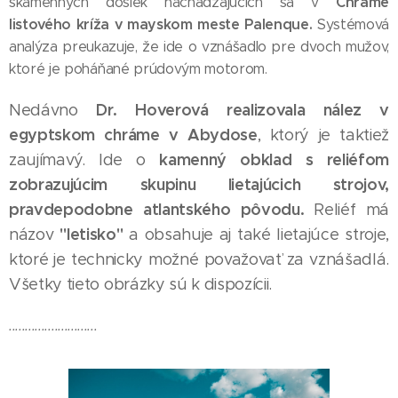
Chráme
skamenných dosiek nachádzajúcich sa v
listového kríža v mayskom meste Palenque.
Systémová
analýza preukazuje, že ide o vznášadlo pre dvoch mužov,
ktoré je poháňané prúdovým motorom.
Dr. Hoverová realizovala nález v
Nedávno
egyptskom chráme v Abydose
, ktorý je taktiež
kamenný obklad s reliéfom
zaujímavý. Ide o
zobrazujúcim
skupinu lietajúcich strojov,
pravdepodobne atlantského pôvodu.
Reliéf má
"letisko"
názov
a obsahuje aj také lietajúce stroje,
ktoré je technicky možné považovať za vznášadlá.
Všetky tieto obrázky sú k dispozícii.
...........................