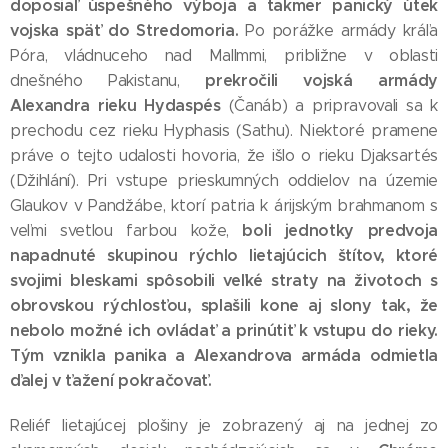
doposiaľ úspešného výboja a takmer panický útek
vojska späť do Stredomoria.
Po porážke armády kráľa
Póra, vládnuceho nad Mallmmi, približne v oblasti
prekročili vojská armády
dnešného Pakistanu,
Alexandra rieku Hydaspés
(Čanáb) a pripravovali sa k
prechodu cez rieku Hyphasis (Sathu). Niektoré pramene
práve o tejto udalosti hovoria, že išlo o rieku Djaksartés
(Džihlání). Pri vstupe prieskumných oddielov na územie
Glaukov v Pandžábe, ktorí patria k árijským brahmanom s
boli jednotky predvoja
veľmi svetlou farbou kože,
napadnuté skupinou rýchlo lietajúcich štítov, ktoré
svojimi bleskami spôsobili veľké straty na životoch s
obrovskou rýchlosťou, splašili kone aj slony tak, že
nebolo možné ich ovládať a prinútiť k vstupu do rieky.
Tým vznikla panika a Alexandrova armáda odmietla
ďalej v ťažení pokračovať.
Reliéf lietajúcej plošiny je zobrazený aj na jednej zo