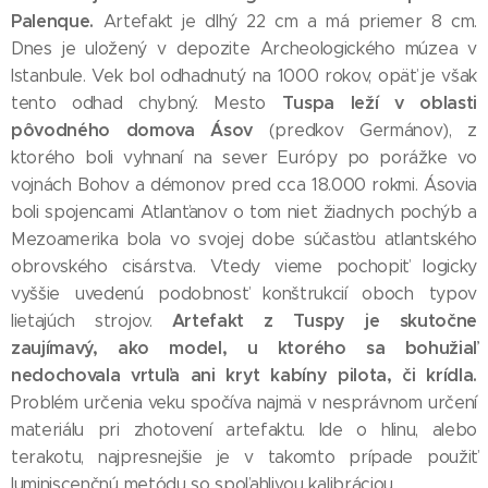
Palenque.
Artefakt je dlhý 22 cm a má priemer 8 cm.
Dnes je uložený v depozite Archeologického múzea v
Istanbule. Vek bol odhadnutý na 1000 rokov, opäť je však
Tuspa leží v oblasti
tento odhad chybný. Mesto
pôvodného domova Ásov
(predkov Germánov), z
ktorého boli vyhnaní na sever Európy po porážke vo
vojnách Bohov a démonov pred cca 18.000 rokmi. Ásovia
boli spojencami Atlanťanov o tom niet žiadnych pochýb a
Mezoamerika bola vo svojej dobe súčasťou atlantského
obrovského cisárstva. Vtedy vieme pochopiť logicky
vyššie uvedenú podobnosť konštrukcií oboch typov
Artefakt z Tuspy je skutočne
lietajúch strojov.
zaujímavý, ako model, u ktorého sa bohužiaľ
nedochovala vrtuľa ani kryt kabíny pilota, či krídla.
Problém určenia veku spočíva najmä v nesprávnom určení
materiálu pri zhotovení artefaktu. Ide o hlinu, alebo
terakotu, najpresnejšie je v takomto prípade použiť
luminiscenčnú metódu so spoľahlivou kalibráciou.