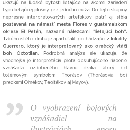
ukazujú na ľudské bytosti lietajúce na akomsi zariadení
typu lietajúcej plošiny pre jedného muža. Do tejto skupiny
stéla
nepresne interpretovaných artefaktov patrí aj
postavená na námestí mesta Flores v guatemalskom
okrese El Petén, nazvaná nálezcami "lietajúci boh".
z lokality
Takého istého druhu je aj artefakt pochádzajúci
Guerrero, ktorý je interpretovaný ako olmécký vtáčí
boh Oxtotilan.
Podrobná analýza ale ukazuje, že
vhodnejšia je interpretácia pilota obsluhujúceho riadenie
vznášadla ozdobeného hlavou draka, ktorý bol
totémovým symbolom Thorásov (Thorásovia boli
predkami Olmékov, Teoltékov aj Mayov).
O vyobrazení bojových
vznášadiel na
ilustráciách eposu