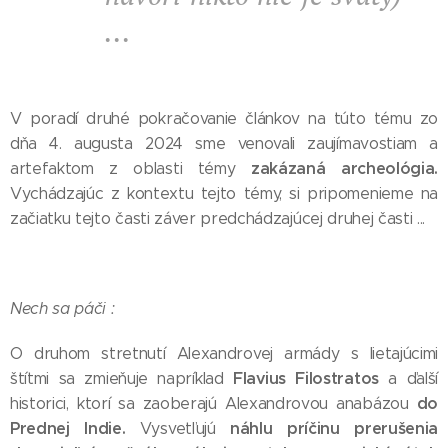
...
V poradí druhé pokračovanie článkov na túto tému zo
dňa 4. augusta 2024 sme venovali zaujímavostiam a
zakázaná archeológia.
artefaktom z oblasti témy
Vychádzajúc z kontextu tejto témy, si pripomenieme na
začiatku tejto časti záver predchádzajúcej druhej časti ...
Nech sa páči :
O druhom stretnutí Alexandrovej armády s lietajúcimi
Flavius Filostratos
štítmi sa zmieňuje napríklad
a ďalší
do
historici, ktorí sa zaoberajú Alexandrovou anabázou
Prednej Indie.
náhlu príčinu prerušenia
Vysvetľujú