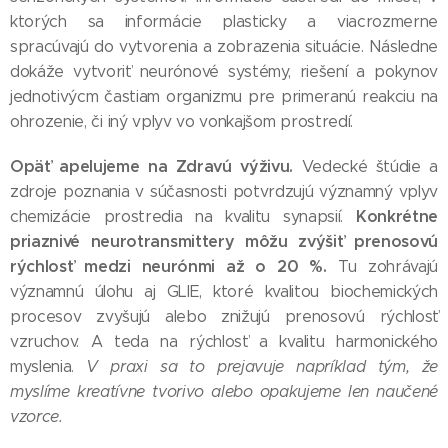
ktorých sa informácie plasticky a viacrozmerne
spracúvajú do vytvorenia a zobrazenia situácie. Následne
dokáže vytvoriť neurónové systémy, riešení a pokynov
jednotivýcm častiam organizmu pre primeranú reakciu na
ohrozenie, či iný vplyv vo vonkajšom prostredí.
Opäť apelujeme na Zdravú výživu.
Vedecké štúdie a
zdroje poznania v súčasnosti potvrdzujú významný vplyv
Konkrétne
chemizácie prostredia na kvalitu synapsií.
priaznivé neurotransmittery môžu zvýšiť prenosovú
rýchlosť medzi neurónmi až o 20 %.
Tu zohrávajú
významnú úlohu aj GLIE, ktoré kvalitou biochemických
procesov zvyšujú alebo znižujú prenosovú rýchlosť
vzruchov. A teda na rýchlosť a kvalitu harmonického
myslenia.
V praxi sa to prejavuje napríklad tým, že
myslíme kreatívne tvorivo alebo opakujeme len naučené
vzorce.