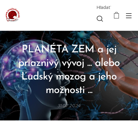
Hľadať
PLANÉTA ZEM a jej
priaznivý vývoj ... alebo
Ľudský mozog a jeho
možnosti ...
31.07.2024