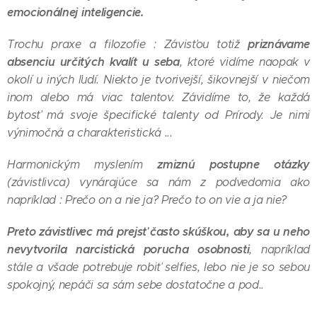
emocionálnej inteligencie.
priznávame
Trochu praxe a filozofie : Závisťou totiž
absenciu určitých kvalít u seba
, ktoré vidíme naopak v
okolí u iných ľudí. Niekto je tvorivejší, šikovnejší v niečom
inom alebo má viac talentov. Závidíme to, že každá
bytosť má svoje špecifické talenty od Prírody. Je nimi
výnimočná a charakteristická ...
zmiznú postupne otázky
Harmonickým myslením
(závistlivca) vynárajúce sa nám z podvedomia ako
napríklad : Prečo on a nie ja? Prečo to on vie a ja nie?
Preto závistlivec má prejsť často skúškou, aby sa u neho
nevytvorila narcistická porucha osobnosti
, napríklad
stále a všade potrebuje robiť selfies, lebo nie je so sebou
spokojný, nepáči sa sám sebe dostatočne a pod..