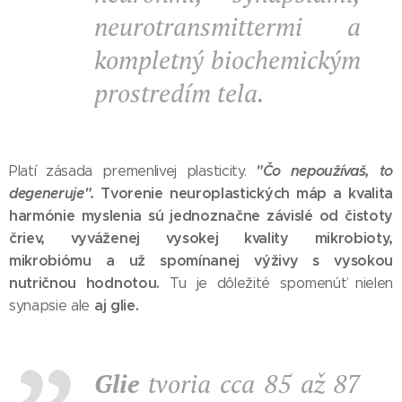
neurotransmittermi a
kompletný biochemickým
prostredím tela.
"Čo nepoužívaš, to
Platí zásada premenlivej plasticity.
degeneruje".
Tvorenie neuroplastických máp a kvalita
harmónie myslenia sú jednoznačne závislé od čistoty
čriev, vyváženej vysokej kvality mikrobioty,
mikrobiómu a už spomínanej výživy s vysokou
nutričnou hodnotou.
Tu je dôležité spomenúť nielen
aj glie.
synapsie ale
Glie
tvoria cca 85 až 87