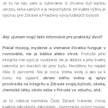
Je to na nás, sami si vyberáme, či chceme byť lepšou
verziou seba samých a je nepochybné, že kvalita výživy je
oporou pre Zdravie a Priaznivý vývoj ľudských bytostí.
Aký význam majú tieto informácie pre praktický život?
Pokiaľ mozog, myslenie a vnímanie človeka funguje v
rovnováhe, nie je bábka alebo otrok.
Pretože jeho
integrita
(nie ego)
je vyvážená, nie je alibista a jeho kvality
nekončia pri dverách do jeho bytu. Neoblbnú ho nejaké
čísla, či percentá. Nie je ovca. Vníma, kedy a ako sa k
okrem iného vníma aj vplyv
čomu má vyjadriť,
prostredia na integritu a Zdravie svojej bytosti, okolia,
chemické látky okolo seba v Prírode vo vduchu, atď..
Je to celistvá harmónia. Čisté Zdravé trávenie, črevá,
kvalitná mikrobiota, mikrobióm - harmonický rozvoj mozgu,