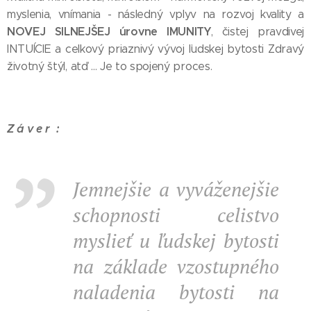
myslenia, vnímania - následný vplyv na rozvoj kvality a
NOVEJ SILNEJŠEJ úrovne IMUNITY
, čistej pravdivej
INTUÍCIE a celkový priaznivý vývoj ľudskej bytosti Zdravý
životný štýl, atď ... Je to spojený proces.
Z á v e r :
Jemnejšie a vyváženejšie
schopnosti celistvo
myslieť u ľudskej bytosti
na základe vzostupného
naladenia bytosti na