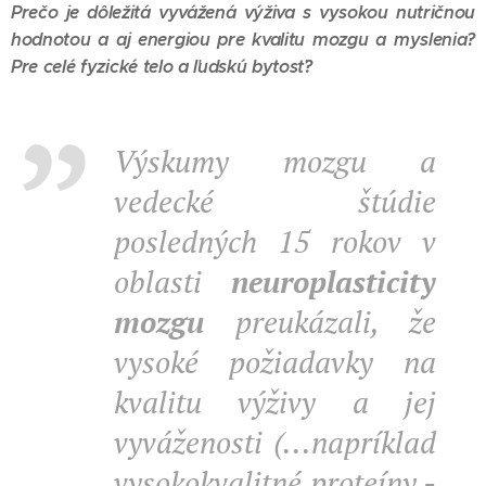
Prečo je dôležitá vyvážená výživa s vysokou nutričnou
hodnotou a aj energiou pre kvalitu mozgu a myslenia?
Pre celé fyzické telo a ľudskú bytosť?
Výskumy mozgu a
vedecké štúdie
posledných 15 rokov v
oblasti
neuroplasticity
mozgu
preukázali, že
vysoké požiadavky na
kvalitu výživy a jej
vyváženosti (...napríklad
vysokokvalitné proteíny -