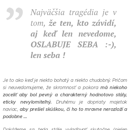
Najväčšia tragédia je v
tom,
že ten, kto závidí,
aj keď len nevedome,
OSLABUJE SEBA :-),
len seba !
Je to ako keď je niekto bohatý a niekto chudobný. Pričom
má niekoho
si neuvedomujeme, že skromnosť a pokora
zoceliť aby bol pevný a charakterný hodnotovo stály,
eticky nevylomiteľný.
Druhému je dopriaty majetok
aby prešiel skúškou, či ho to mravne nerozloží a
naviac,
podobne ...
Dokážeme sa teda stále vylaďovať skutočne (nielen