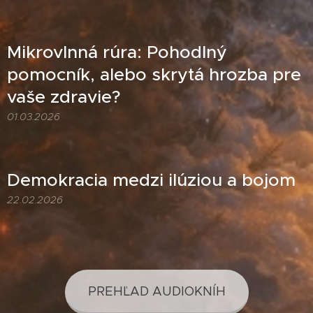
Mikrovlnná rúra: Pohodlný
pomocník, alebo skrytá hrozba pre
vaše zdravie?
01.03.2026
Demokracia medzi ilúziou a bojom
22.02.2026
PREHĽAD AUDIOKNÍH