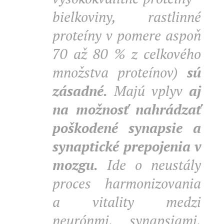
bielkoviny, rastlinné
proteíny v pomere aspoň
70 až 80 % z celkového
množstva proteínov)
sú
zásadné.
Majú vplyv
aj
na možnosť nahrádzať
poškodené synapsie a
synaptické prepojenia v
mozgu.
Ide o neustály
proces harmonizovania
a vitality medzi
neurónmi, synapsiami,