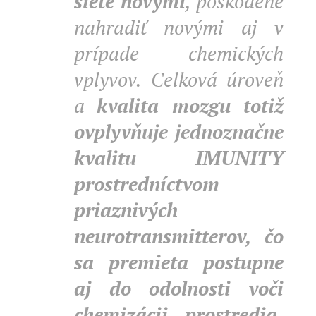
siete novými
, poškodené
nahradiť novými aj v
prípade chemických
vplyvov. Celková úroveň
a
kvalita mozgu totiž
ovplyvňuje jednoznačne
kvalitu IMUNITY
prostredníctvom
priaznivých
neurotransmitterov, čo
sa premieta postupne
aj do odolnosti voči
chemizácii prostredia,