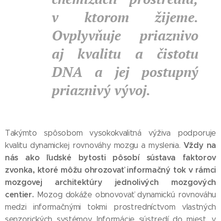
v ktorom žijeme.
Ovplyvňuje priaznivo
aj kvalitu a čistotu
DNA a jej postupný
priaznivý vývoj.
Takýmto spôsobom vysokokvalitná výživa podporuje
Vždy na
kvalitu dynamickej rovnováhy mozgu a myslenia.
nás ako ľudské bytosti pôsobí sústava faktorov
zvonka, ktoré môžu ohrozovať informačný tok v rámci
mozgovej architektúry jednolivých mozgových
centier.
Mozog dokáže obnovovať dynamickú rovnováhu
medzi informačnými tokmi prostredníctvom vlastných
senzorických systémov. Informácie sústredí do miest, v