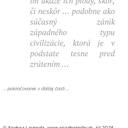
im ukáže ich plody, skôr,
či neskôr ... podobne ako
súčasný zánik
západného typu
civilizácie, ktorá je v
podstate tesne pred
zrútením ...
... pokračovanie v ďalšej časti ...
©
Andrea Lavenda, www.ariadneknihy.sk, júl 2024