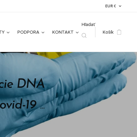
EUR
€
Hľadať
TY
PODPORA
KONTAKT
Košík
ácie DNA
ovid-19
...