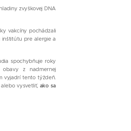
 hladiny zvyškovej DNA
ky vakcíny pochádzali
štitútu pre alergie a
dia spochybňuje roky
li obavy z nadmernej
 vyjadrí tento týždeň.
ako sa
alebo vysvetliť,