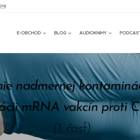
018
E-OBCHOD
BLOG
AUDIOKNIHY
PODCAS
ie nadmernej kontamin
kácii mRNA vakcín proti C
(1. časť)