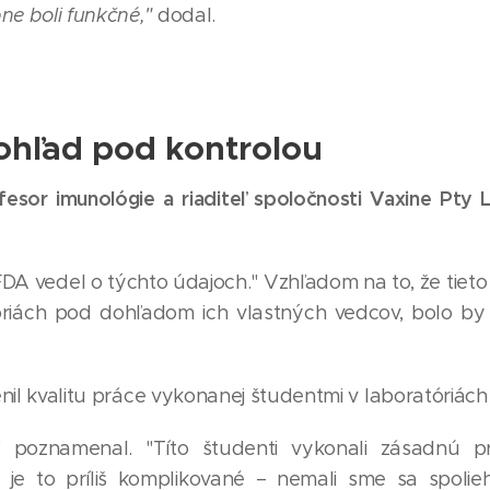
e boli funkčné,"
dodal.
ohľad pod kontrolou
ofesor imunológie a riaditeľ spoločnosti Vaxine Pty L
FDA vedel o týchto údajoch." Vzhľadom na to, že tieto
óriách pod dohľadom ich vlastných vedcov, bolo by 
enil kvalitu práce vykonanej študentmi v laboratóriác
a," poznamenal. "Títo študenti vykonali zásadnú pr
e je to príliš komplikované – nemali sme sa spolie