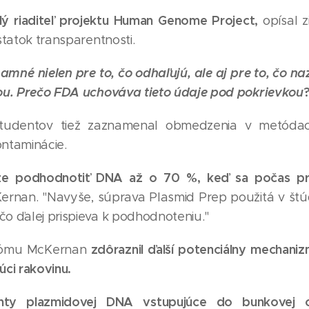
lý riaditeľ projektu Human Genome Project,
opísal z
statok transparentnosti.
namné nielen pre to, čo odhaľujú, ale aj pre to, čo na
ou. Prečo FDA uchováva tieto údaje pod pokrievkou
študentov tiež zaznamenal obmedzenia v metódach
ntaminácie.
že podhodnotiť DNA až o 70 %, keď sa počas prí
Kernan. "Navyše, súprava Plasmid Prep použitá v štú
o ďalej prispieva k podhodnoteniu."
zdôraznil ďalší potenciálny mechan
enómu McKernan
ci rakovinu.
menty plazmidovej DNA vstupujúce do bunkovej