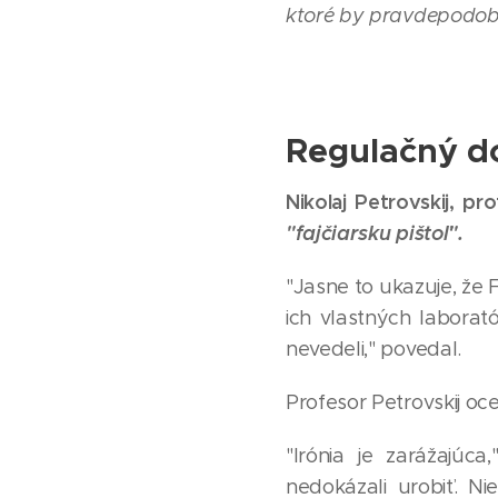
ktoré by pravdepodobn
Regulačný d
Nikolaj Petrovskij, pr
"fajčiarsku pištoľ".
"Jasne to ukazuje, že 
ich vlastných laborat
nevedeli," povedal.
Profesor Petrovskij oc
"Irónia je zarážajúc
nedokázali urobiť. Ni