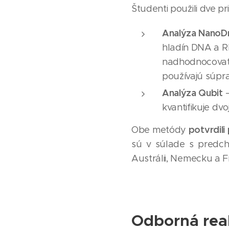
Študenti použili dve p
Analýza NanoD
hladín DNA a R
nadhodnocovať 
používajú súpr
Analýza Qubit
–
kvantifikuje d
potvrdil
Obe metódy
sú v súlade s predchá
Austrálii, Nemecku a 
Odborná rea