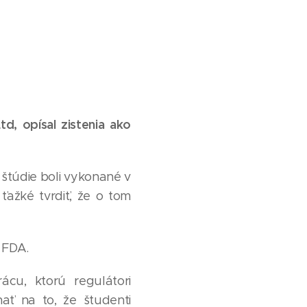
td, opísal zistenia ako
 štúdie boli vykonané v
ťažké tvrdiť, že o tom
h FDA.
ácu, ktorú regulátori
hať na to, že študenti