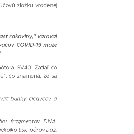
ľúčovú zložku vrodenej
st rakoviny," varoval
ovačov COVID-19 môže
"
ótora SV40. Zatiaľ čo
né", čo znamená, že sa
ovať bunky cicavcov a
ĺžku fragmentov DNA.
koľko tisíc párov báz,