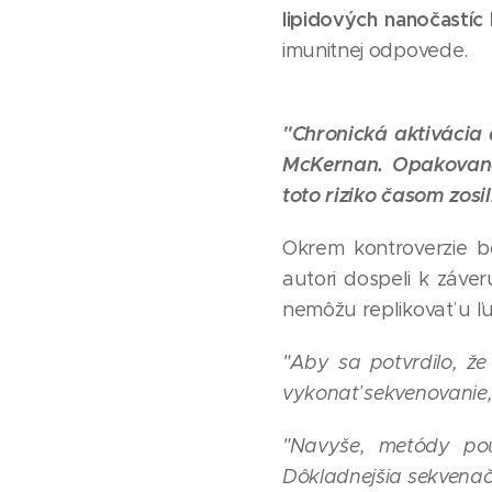
lipidových nanočastíc
imunitnej odpovede.
"Chronická aktivácia
McKernan.
Opakované
toto riziko časom zosi
Okrem kontroverzie b
autori dospeli k záve
nemôžu replikovať u ľu
"Aby sa potvrdilo, ž
vykonať sekvenovanie,
"Navyše, metódy pou
Dôkladnejšia sekvenač