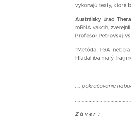
vykonajú testy, ktoré 
Austrálsky úrad Ther
mRNA vakcín, zverejnil 
Profesor Petrovskij vš
"Metóda TGA nebola 
Hľadal iba malý fragm
.... pokračovanie nabud
........................................
Z á v e r :