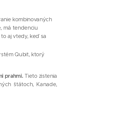
ranie kombinovaných
e, má tendenciu
o aj vtedy, keď sa
ystém Qubit, ktorý
i prahmi.
Tieto zistenia
ených štátoch, Kanade,