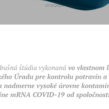
07.01.2025
bušná štúdia vykonaná
vo vlastnom l
ého Úradu pre kontrolu potravín a 
la nadmerne vysoké úrovne kontam
íne mRNA COVID-19 od spoločnosti 