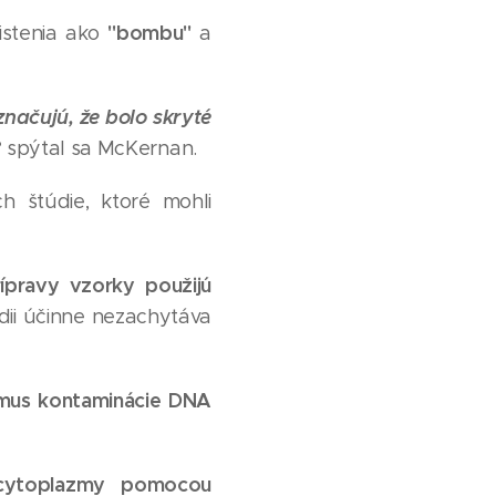
"bombu"
istenia ako
a
značujú, že bolo skryté
?
spýtal sa McKernan.
 štúdie, ktoré mohli
pravy vzorky použijú
dii účinne nezachytáva
izmus kontaminácie DNA
 cytoplazmy pomocou