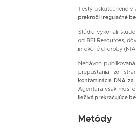
Testy uskutočnené v a
prekročili regulačné b
Štúdiu vykonali štud
od BEI Resources, dô
infekčné choroby (NIA
Nedávno publikovan
prepúšťania zo stra
kontaminácie DNA za
Agentúra však musí eš
liečivá prekračujúce b
Metódy