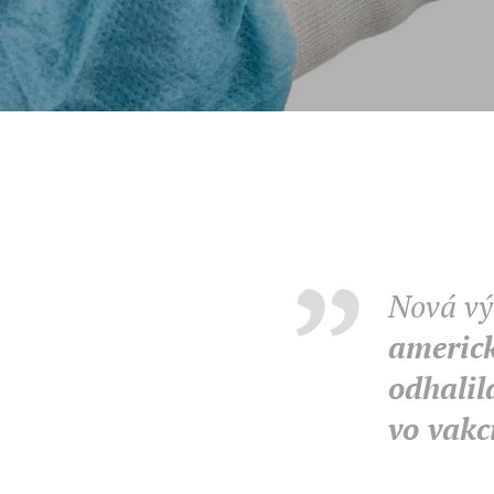
Nová vý
americk
odhali
vo vakc