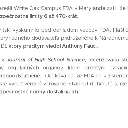
reáli White Oak Campus FDA v Marylande zistili, že
ezpečnostné limity 6 až 470-krát.
entskí výskumníci pod dohľadom vedcov FDA. Fľaštič
veryhodného dodávateľa pridruženého k Národnému in
ktorý predtým viedol Anthony Fauci.
ID),
Journal of High School Science
,
á v
recenzovaná štú
ny regulačných orgánov, ktoré predtým označi
 neopodstatnené.
Očakáva sa, že FDA sa k zisteniam
te vydať verejné varovanie, stiahnuť dotknuté šarže 
ezpečnostné normy dostali na trh.