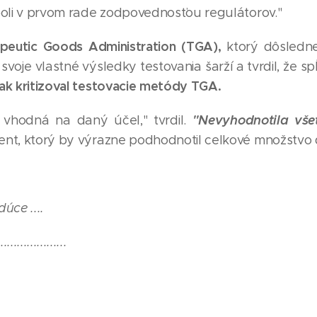
boli v prvom rade zodpovednosťou regulátorov."
apeutic Goods Administration (TGA),
ktorý dôsledn
svoje vlastné výsledky testovania šarží a tvrdil, že 
ak kritizoval testovacie metódy TGA.
"Nevyhodnotila vše
vhodná na daný účel," tvrdil.
ent, ktorý by výrazne podhodnotil celkové množstvo
úce ....
.....................