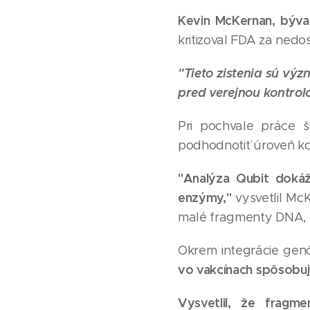
Kevin McKernan, býva
kritizoval FDA za nedo
"Tieto zistenia sú výz
pred verejnou kontrol
Pri pochvale práce 
podhodnotiť úroveň ko
"Analýza Qubit doká
enzýmy,"
vysvetlil Mc
malé fragmenty DNA, č
Okrem integrácie g
vo vakcínach spôsobujú
Vysvetlil, že frag