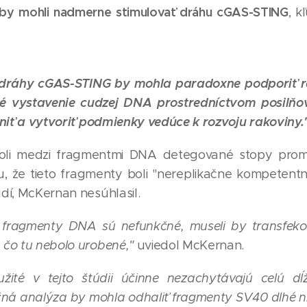
 by mohli nadmerne stimulovať dráhu
cGAS-STING
, k
 dráhy cGAS-STING by mohla paradoxne podporiť ra
 vystavenie cudzej DNA prostredníctvom posilň
lniť a vytvoriť podmienky vedúce k rozvoju rakoviny.
oli medzi fragmentmi DNA detegované stopy prom
ru, že tieto fragmenty boli "nereplikačne kompetent
dí, McKernan nesúhlasil.
e fragmenty DNA sú nefunkčné, museli by transfek
 čo tu nebolo urobené,"
uviedol McKernan.
žité v tejto štúdii účinne nezachytávajú celú d
ná analýza by mohla odhaliť fragmenty SV40 dlhé nie