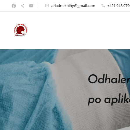
ariadneknihy@gmail.com
+421 948 079
Odhalen
po apli