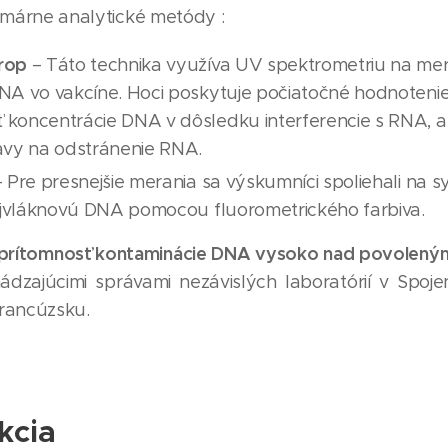
rimárne analytické metódy :
rop
– Táto technika využíva UV spektrometriu na me
NA vo vakcíne. Hoci poskytuje počiatočné hodnoteni
koncentrácie DNA v dôsledku interferencie s RNA, a t
avy na odstránenie RNA.
 Pre presnejšie merania sa výskumníci spoliehali na s
vojvláknovú DNA pomocou fluorometrického farbiva.
i prítomnosť kontaminácie DNA vysoko nad povoleným
dzajúcimi správami nezávislých laboratórií v Spoj
Francúzsku.
kcia