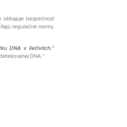
e obhajuje bezpečnosť
spĺňajú regulačné normy.
tku DNA v liečivách."
 detekovanej DNA."