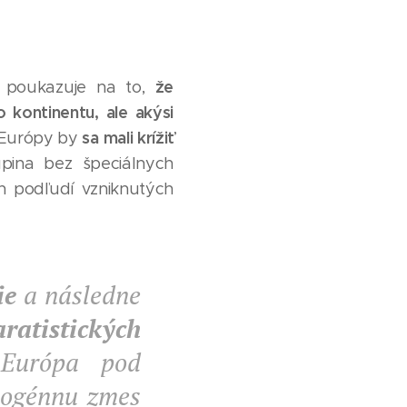
že
") poukazuje na to,
 kontinentu, ale akýsi
sa mali krížiť
 Európy by
pina bez špeciálnych
ch podľudí vzniknutých
ie
a následne
ratistických
Európa pod
omogénnu zmes