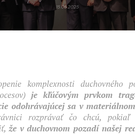
15.05.2025
openie komplexnosti duchovného p
rocesov)
je kľúčovým prvkom tragé
ácie odohrávajúcej sa v materiálnom
ávnici rozprávať čo chcú, pokiaľ
iť,
že v duchovnom pozadí našej rea