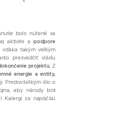
hnutie bolo nútené sa
podpore
ej aktivite a
 vďaka takým veľkým
rilo presvedčiť vládu
okončenie projektu.
Z
mné energie a entity,
ný. Predovšetkým išlo o
ojna, aby národy boli
 Kalergi za najväčšiu