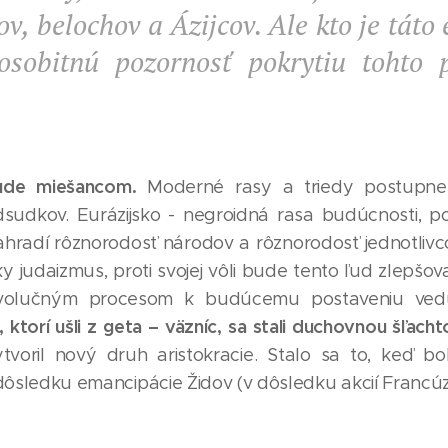
v, belochov a Ázijcov. Ale kto je táto 
osobitnú pozornosť pokrytiu tohto 
bude miešancom.
Moderné rasy a triedy postupne m
edsudkov. Eurázijsko - negroidná rasa budúcnosti, 
radí rôznorodosť národov a rôznorodosť jednotlivc
y judaizmus, proti svojej vôli bude tento ľud zlepšov
volučným procesom k budúcemu postaveniu ved
, ktorí ušli z geta – väzníc, sa stali duchovnou šľach
voril nový druh aristokracie. Stalo sa to, keď b
 dôsledku emancipácie Židov (v dôsledku akcií Francúzs