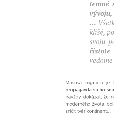
temné s
vývoju
...
Všetk
klišé, 
svoju p
čistote
vedome 
Masová migrácia je 
propaganda sa ho snaž
navždy dokázať, že n
moderného života, bol
zničiť tvár kontinentu.