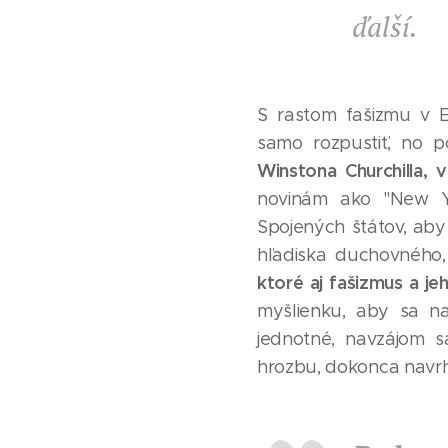
ďalší.
S rastom fašizmu v E
samo rozpustiť, no p
Winstona Churchilla, 
novinám ako "New Yor
Spojených štátov, aby 
hľadiska duchovného,
ktoré aj fašizmus a je
myšlienku, aby sa na
jednotné, navzájom s
hrozbu, dokonca navr