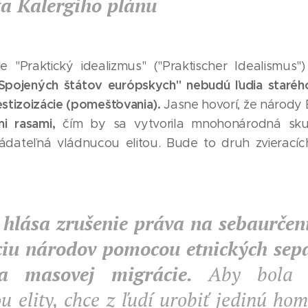
a Kalergiho plánu
he "Praktický idealizmus" ("Praktischer Idealismus
Spojených štátov európskych" nebudú ľudia starého
stizoizácie (pomešťovania).
Jasne hovorí, že národy
i rasami,
čím by sa vytvorila mnohonárodná sku
ládateľná vládnucou elitou. Bude to druh zvierací
 hlása zrušenie práva na sebaurčen
ciu národov
pomocou etnických sepa
a masovej migrácie.
Aby bola 
ou elity, chce z ľudí urobiť jedinú h