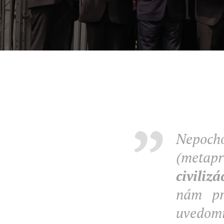
Nepoch
(metap
civiliz
nám pr
uvedom