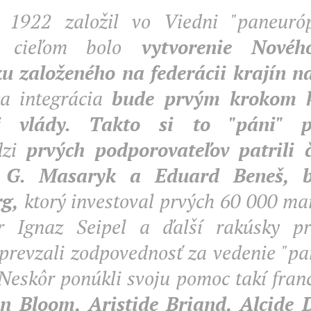
1922 založil vo Viedni "paneuróp
o cieľom bolo
vytvorenie Nového
u založeného na federácii krajín na
a integrácia
bude prvým krokom k
ej vlády. Takto si to "páni" pr
dzi
prvých podporovateľov patrili č
 G. Masaryk a Eduard Beneš, 
g,
ktorý investoval prvých 60 000 ma
r Ignaz Seipel a ďalší rakúsky pr
prevzali zodpovednosť za vedenie "p
Neskôr ponúkli svoju pomoc takí franc
n Bloom, Aristide Briand, Alcide 