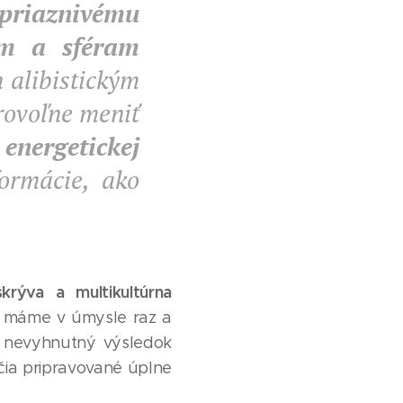
 priaznivému
ám a sféram
 alibistickým
rovoľne meniť
 energetickej
formácie, ako
krýva a multikultúrna
 máme v úmysle raz a
o nevyhnutný výsledok
čia pripravované úplne