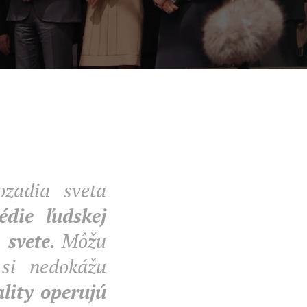
ozadia sveta
die ľudskej
 svete.
Môžu
 si nedokážu
lity operujú