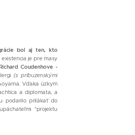
rácie bol aj ten, kto
 existencia je pre masy
Richard Coudenhove -
lergi
(s príbuzenskými
 Aoyama. Vďaka úzkym
achtica a diplomata, a
u podarilo prilákať do
páchateľmi "projektu