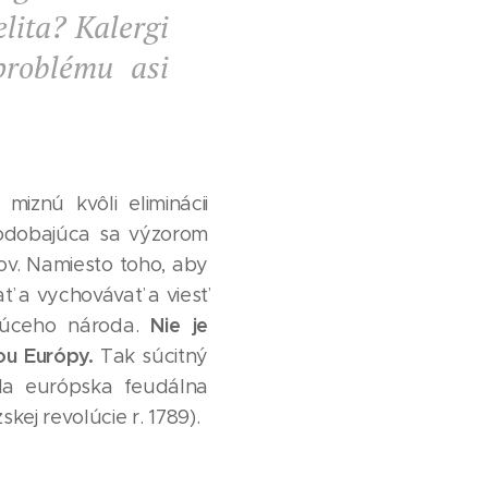
elita? Kalergi
problému asi
iznú kvôli eliminácii
podobajúca sa výzorom
ov. Namiesto toho, aby
ať a vychovávať a viesť
Nie je
úceho národa.
tou Európy.
Tak súcitný
ola európska feudálna
kej revolúcie r. 1789).