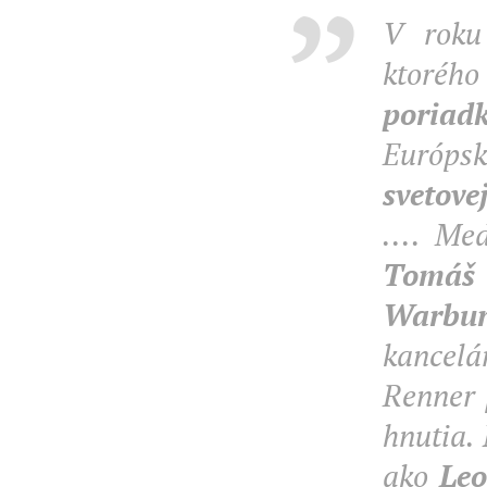
V roku 
ktoréh
poriadk
Európsk
svetov
.... Me
Tomáš
Warbur
kancelá
Renner 
hnutia. 
ako
Leo