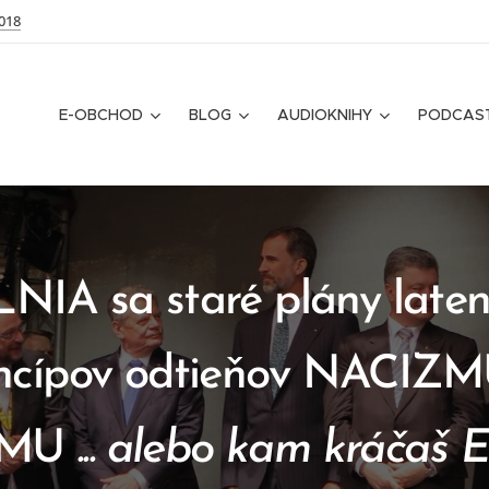
018
E-OBCHOD
BLOG
AUDIOKNIHY
PODCAS
IA sa staré plány late
incípov odtieňov NACIZM
ZMU
... alebo kam kráčaš 