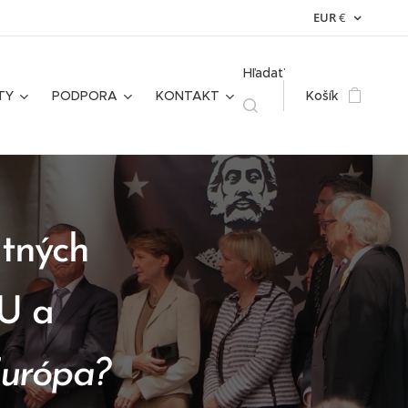
EUR
€
Hľadať
TY
PODPORA
KONTAKT
Košík
ntných
U a
Európa?