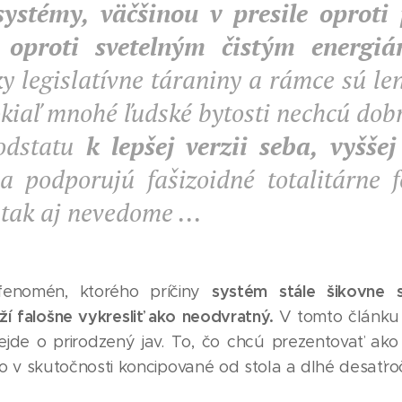
ystémy, väčšinou v presile oproti
, oproti svetelným čistým energi
y legislatívne táraniny a rámce sú len
pokiaľ mnohé ľudské bytosti nechcú dob
odstatu
k lepšej verzii seba, vyššej
a podporujú fašizoidné totalitárne 
tak aj nevedome ...
systém stále šikovne s
fenomén, ktorého príčiny
í falošne vykresliť ako neodvratný.
V tomto článku
ejde o prirodzený jav. To, čo chcú prezentovať ak
o v skutočnosti koncipované od stola a dlhé desaťro