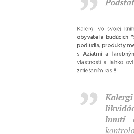
Podstat
Kalergi vo svojej kni
obyvatelia budúcich "
podľudia, produkty me
s Aziatmi a farebným
vlastností a ľahko ov
zmiešaním rás !!!
Kalergi
likvidá
hnutí 
kontrol