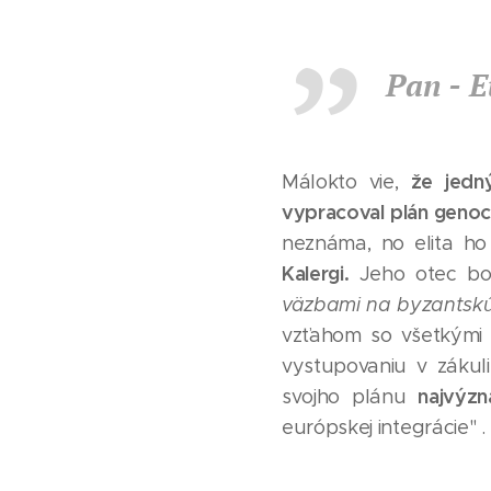
Pan - 
že jedn
Málokto vie,
vypracoval plán genoc
neznáma, no elita ho
Kalergi.
Jeho otec bol
väzbami na byzantskú 
vzťahom so všetkými e
vystupovaniu v zákuli
najvýzn
svojho plánu
európskej integrácie" .