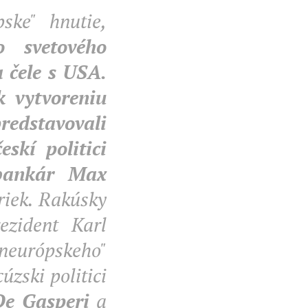
ske" hnutie,
 svetového
 čele s USA.
 vytvoreniu
edstavovali
eskí politici
bankár Max
riek. Rakúsky
ezident Karl
aneurópskeho"
úzski politici
De Gasperi
a