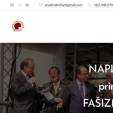
ariadneknihy@gmail.com
+421 948 079
NAPLN
pr
FAŠI