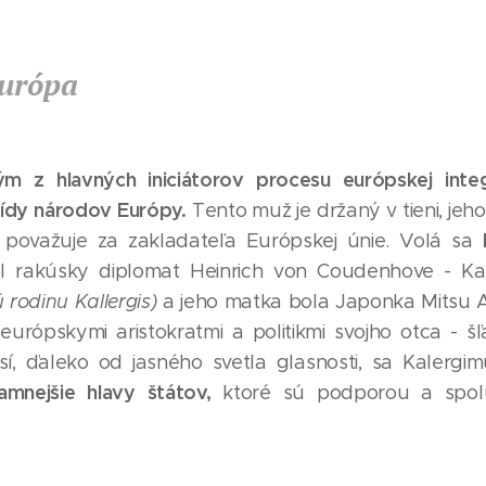
Európa
ým z hlavných iniciátorov procesu európskej integ
ídy národov Európy.
Tento muž je držaný v tieni, jeho
 považuje za zakladateľa Európskej únie. Volá sa
 rakúsky diplomat Heinrich von Coudenhove - Ka
rodinu Kallergis)
a jeho matka bola Japonka Mitsu
urópskymi aristokratmi a politikmi svojho otca - šľ
sí, ďaleko od jasného svetla glasnosti, sa Kalergim
amnejšie hlavy štátov,
ktoré sú podporou a spolu