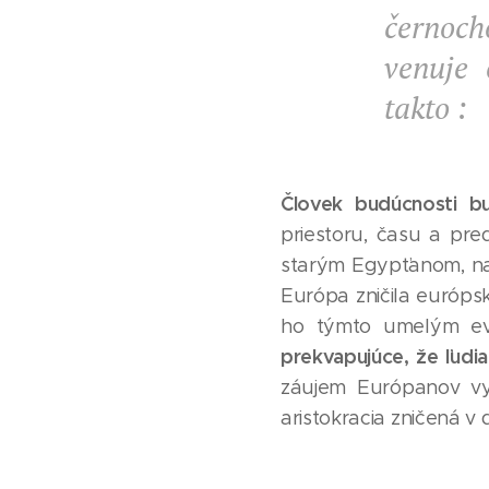
černocho
venuje 
takto :
Človek budúcnosti 
priestoru, času a pr
starým Egypťanom, nah
Európa zničila európsk
ho týmto umelým e
prekvapujúce, že ľudia
záujem Európanov vyt
aristokracia zničená v