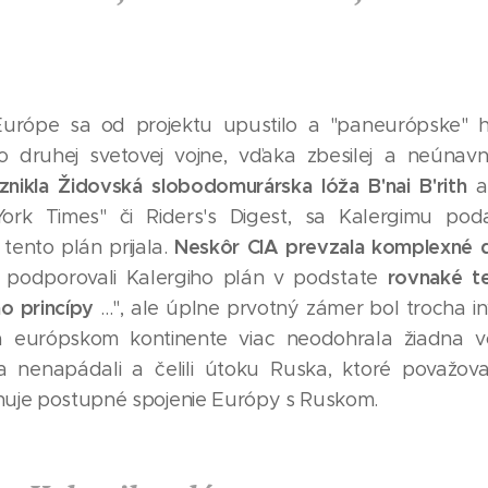
urópe sa od projektu upustilo a "paneurópske" 
o druhej svetovej vojne, vďaka zbesilej a neúnavn
vznikla Židovská slobodomurárska lóža B'nai B'rith
a
k Times" či Riders's Digest, sa Kalergimu poda
Neskôr CIA prevzala komplexné d
tento plán prijala.
rovnaké te
 podporovali Kalergiho plán v podstate
ho princípy
...", ale úplne prvotný zámer bol trocha i
 európskom kontinente viac neodohrala žiadna v
a nenapádali a čelili útoku Ruska, ktoré považoval
huje postupné spojenie Európy s Ruskom.