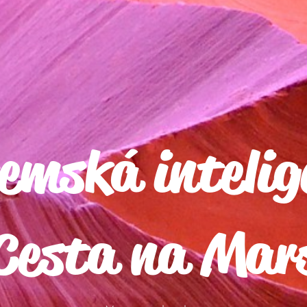
mská intelig
Cesta na Mar