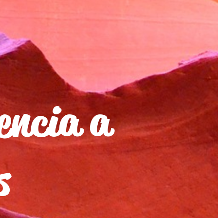
encia a
s