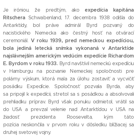
expedícia kapitána
Je iróniou, že predtým, ako
Ritschera
Schwabenland, 17. decembra 1938 odišla do
Antarktídy, bol práve admirál Byrd pozvaný do
nacistického Nemecka ako čestný hosť na otvárací
V roku 1939, pred nemeckou expedíciou,
ceremoniál.
bola jediná letecká snímka vykonaná v Antarktíde
najslávnejším americkým vedúcim expedície Richardom
E. Byrdom v roku 1933.
Byrd navštívil nemeckú expedíciu
v Hamburgu na pozvanie Nemeckej spoločnosti pre
polárny výskum, ktorá mala za úlohu zostaviť a vycvičiť
posádku Expedície. Spoločnosť pozvala Byrda, aby
sa pripojil k expedícii, stretol sa s posádkou a absolvovali
prehliadku príprav. Byrd však ponuku odmietol, vrátil sa
do USA a prevzal velenie nad Antarktídou v USA na
žiadosť prezidenta Roosevelta, kým táto
pozícia neskončila v prvom roku v dôsledku blížiacej sa
druhej svetovej vojny.