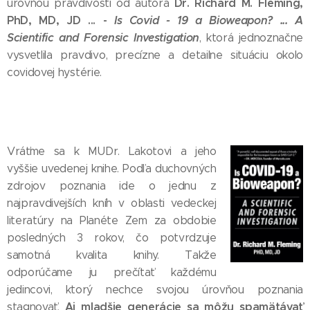
Dr.
Richard M. Fleming,
úrovňou pravdivosti od autora
PhD, MD, JD ... -
Is Covid - 19 a Bioweapon? ... A
Scientific and Forensic Investigation
, ktorá jednoznačne
vysvetlila pravdivo, precízne a detailne situáciu okolo
covidovej hystérie.
Vráťme sa k MUDr. Lakotovi a jeho
vyššie uvedenej knihe. Podľa duchovných
zdrojov poznania ide o jednu z
najpravdivejších kníh v oblasti vedeckej
literatúry na Planéte Zem za obdobie
posledných 3 rokov, čo potvrdzuje
samotná kvalita knihy. Takže
odporúčame ju prečítať každému
jedincovi, ktorý nechce svojou úrovňou poznania
Aj mladšie generácie sa môžu spamätávať
stagnovať.