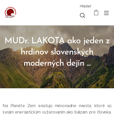
Hľadať
MUDr. LAKOTA ako jeden z
hrdinov slovenských
moderných dejín ...
12.11.2022
Na Planéte Zem existujú mimoriadne miesta, ktoré sú
svojim energetickým vyžarovaním ako balzam pre človeka.