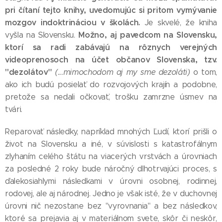
pri čítaní tejto knihy, uvedomujúc si pritom vymývanie
mozgov indoktrináciou v školách.
Je skvelé, že kniha
Možno, aj pavedcom na Slovensku,
vyšla na Slovensku.
ktorí sa radi zabávajú na rôznych verejných
videoprenosoch na účet občanov Slovenska, tzv.
"dezolátov"
(...mimochodom aj my sme dezoláti)
o tom,
ako ich budú posielať do rozvojových krajín a podobne,
pretože sa nedali očkovať, trošku zamrzne úsmev na
tvári.
Reparovať následky, napríklad mnohých Ľudí, ktorí prišli o
život na Slovensku a iné, v súvislosti s katastrofálnym
zlyhaním celého štátu na viacerých vrstvách a úrovniach
za posledné 2 roky bude náročný dlhotrvajúci proces, s
ďalekosiahlymi následkami v úrovni osobnej, rodinnej,
rodovej, ale aj národnej. Jedno je však isté, že v duchovnej
úrovni nič nezostane bez "vyrovnania" a bez následkov,
ktoré sa prejavia aj v materiálnom svete, skôr či neskôr,