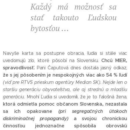
Každý má možnosť sa
stať takouto Ľudskou
bytosťou ...
Navyše karta sa postupne obracia, ľudia si stále viac
Chcú MIER,
uvedomujú zlo, ktoré pôsobí na Slovensku.
spravodlivosť.
Pani Čaputová dnes dostala jasný odkaz,
že s jej pôsobením je nespokojných viac ako 54 % ľudí
(viď pre RTVS prieskum agentúry Median SK). Nejde len o
staršiu generáciu obyvateľstva, ale aj strednú a mladšiu
generáciu.
Mnohí Ľudia si uvedomili, že je to falošná žena,
ktorá odmietla pomoc občanom Slovenska, nezastala
sa ich opakovane
(pri segregačných útokoch
diskriminačnej propagandy)
a svojou chronickou
činnosťou jednoznačne spôsobila obrovskú