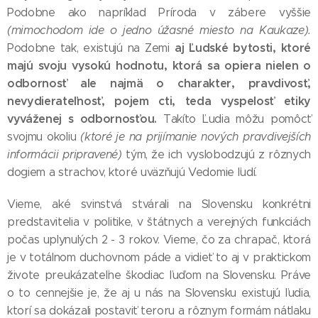
Podobne ako napríklad Príroda v zábere vyššie
(mimochodom ide o jedno úžasné miesto na Kaukaze).
aj Ľudské bytosti, ktoré
Podobne tak, existujú na Zemi
majú svoju vysokú hodnotu, ktorá sa opiera nielen o
odbornosť ale najmä o charakter, pravdivosť,
nevydierateľnosť, pojem cti, teda vyspelosť etiky
vyváženej s odbornosťou.
Takíto Ľudia môžu pomôcť
svojmu okoliu
(ktoré je na prijímanie nových pravdivejších
informácii pripravené)
tým, že ich vyslobodzujú z rôznych
dogiem a strachov, ktoré uväzňujú Vedomie ľudí.
Vieme, aké svinstvá stvárali na Slovensku konkrétni
predstavitelia v politike, v štátnych a verejných funkciách
počas uplynulých 2 - 3 rokov. Vieme, čo za chrapač, ktorá
je v totálnom duchovnom páde a vidieť to aj v praktickom
živote preukázateľne škodiac ľuďom na Slovensku. Práve
o to cennejšie je, že aj u nás na Slovensku existujú ľudia,
ktorí sa dokázali postaviť teroru a rôznym formám nátlaku