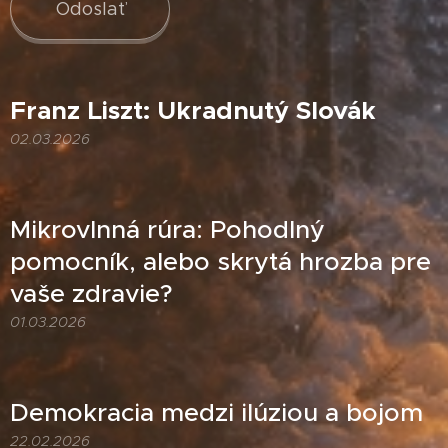
Odoslať
Franz Liszt: Ukradnutý Slovák
02.03.2026
Mikrovlnná rúra: Pohodlný
pomocník, alebo skrytá hrozba pre
vaše zdravie?
01.03.2026
Demokracia medzi ilúziou a bojom
22.02.2026