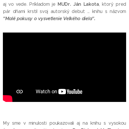
MUDr. Ján Lakota
aj vo vede. Príkladom je
, ktorý pred
pár dňami krstil svoj autorský debut ... knihu s názvom
"Malé pokusy o vysvetlenie Veľkého diela".
My sme v minulosti poukazovali aj na knihu s vysokou