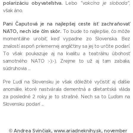
polarizáciu obyvateľstva.
Lebo
"vakcína je sloboda"
,
však áno.
Pani Čaputová je na najlepšej ceste ísť zachraňovať
NATO, nech ide čím skôr.
To bude to najlepšie, čo môže
momentálne urobiť, keď vypadne zo Slovenska. Bez
znalostí aspoň priemernej angličtiny sa jej to určite podarí.
To však poukazuje aj na kvalitu a teatrálnu úbohosť
samotného NATO :-):-). Zrejme to už aj tam zabalia,
súdruhovia ...
Pre Ľudí na Slovensku je však dôležité vyčistiť aj ďalšie
anomálie, ktoré nastvárala dementná a diletantská vláda
za posledné 2 roky, je to strašné. Nech sa to Ľuďom na
Slovensku podarí ...
© Andrea Svinčiak, www.ariadneknihy.sk, november