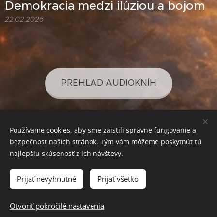
Demokracia medzi ilúziou a bojom
22.02.2026
PREHĽAD AUDIOKNÍH
Používame cookies, aby sme zaistili správne fungovanie a
PREHĽAD PODCASTOV
bezpečnosť našich stránok. Tým vám môžeme poskytnúť tú
najlepšiu skúsenosť z ich návštevy.
Prijať nevyhnutné
Prijať všetko
SVETLO PRE VAŠE POZNANIE
Cookies
Mena
Otvoriť pokročilé nastavenia
EUR €
CZK Kč