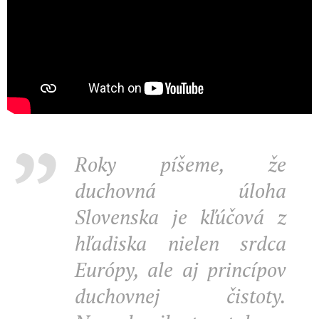
Roky píšeme, že
duchovná úloha
Slovenska je kľúčová z
hľadiska nielen srdca
Európy, ale aj princípov
duchovnej čistoty.