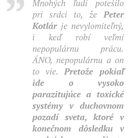
Mnohých ľudí potešilo
pri srdci to, že
Peter
Kotlár
je nevylomiteľný,
i keď robí veľmi
nepopulárnu prácu.
ÁNO, nepopulárnu a on
to vie.
Pretože pokiaľ
ide o vysoko
parazitujúce a toxické
systémy v duchovnom
pozadí sveta, ktoré v
konečnom dôsledku v