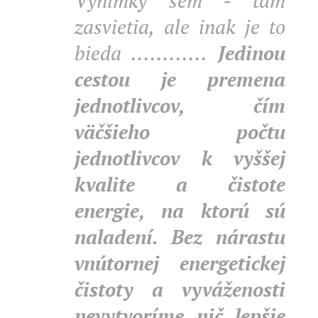
Výnimky sem - tam
zasvietia, ale inak je to
bieda ............
Jedinou
cestou je premena
jednotlivcov, čím
väčšieho počtu
jednotlivcov k vyššej
kvalite a čistote
energie, na ktorú sú
naladení. Bez nárastu
vnútornej energetickej
čistoty a vyváženosti
nevytvoríme nič lepšie