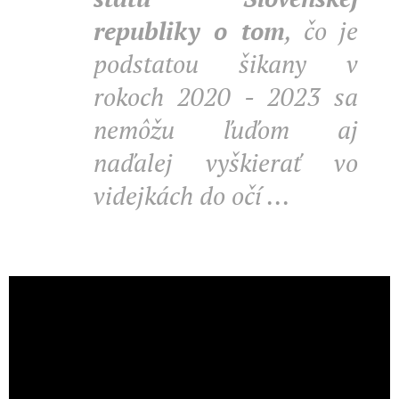
republiky o tom
, čo je
podstatou šikany v
rokoch 2020
- 2023 sa
nemôžu ľuďom aj
naďalej vyškierať vo
videjkách do očí ...