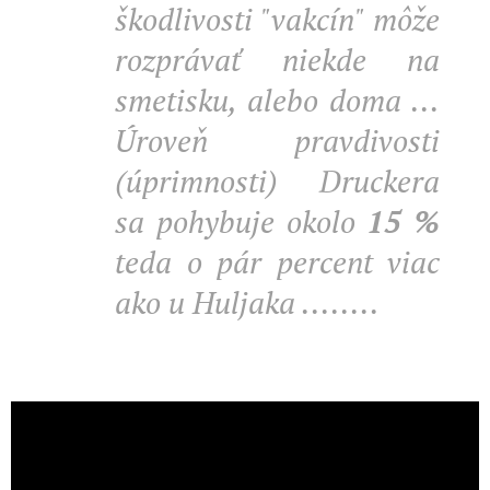
škodlivosti "vakcín" môže
rozprávať niekde na
smetisku, alebo doma ...
Úroveň pravdivosti
(úprimnosti) Druckera
sa pohybuje okolo
15
%
teda o pár percent viac
ako u Huljaka ........