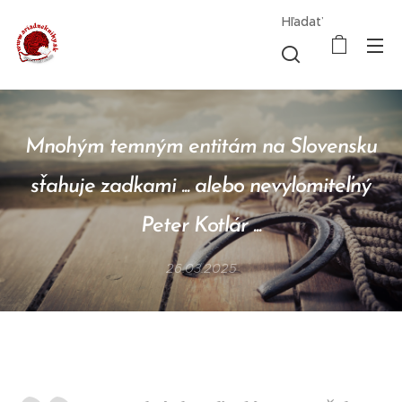
Hľadať
Mnohým temným entitám na Slovensku
sťahuje zadkami ... alebo nevylomiteľný
Peter Kotlár ...
26.03.2025