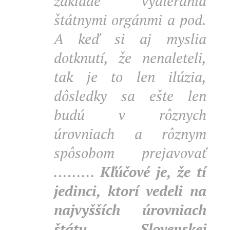
základe vydierania
štátnymi orgánmi a pod.
A keď si aj myslia
dotknutí, že nenaleteli,
tak je to len ilúzia,
dôsledky sa ešte len
budú v rôznych
úrovniach a rôznym
spôsobom prejavovať
.........
Kľúčové je, že tí
jedinci, ktorí vedeli na
najvyšších úrovniach
štátu Slovenskej