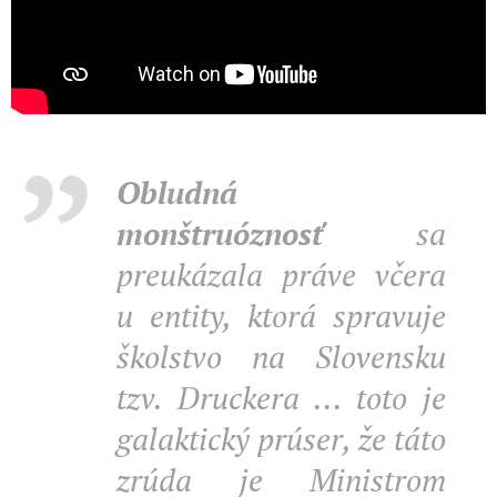
Obludná
monštruóznosť
sa
preukázala práve včera
u entity, ktorá spravuje
školstvo na Slovensku
tzv. Druckera ... toto je
galaktický prúser, že táto
zrúda je Ministrom