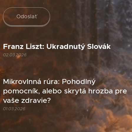
Odoslať
Franz Liszt: Ukradnutý Slovák
02.03.2026
Mikrovlnná rúra: Pohodlný
pomocník, alebo skrytá hrozba pre
vaše zdravie?
01.03.2026