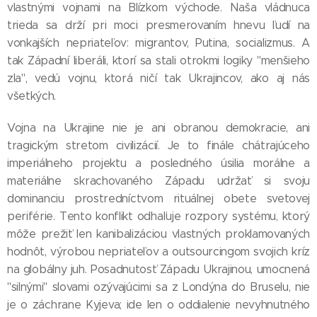
vlastnými vojnami na Blízkom východe. Naša vládnuca
trieda sa drží pri moci presmerovaním hnevu ľudí na
vonkajších nepriateľov: migrantov, Putina, socializmus. A
tak Západní liberáli, ktorí sa stali otrokmi logiky "menšieho
zla", vedú vojnu, ktorá ničí tak Ukrajincov, ako aj nás
všetkých.
Vojna na Ukrajine nie je ani obranou demokracie, ani
tragickým stretom civilizácií. Je to finále chátrajúceho
imperiálneho projektu a posledného úsilia morálne a
materiálne skrachovaného Západu udržať si svoju
dominanciu prostredníctvom rituálnej obete svetovej
periférie. Tento konflikt odhaľuje rozpory systému, ktorý
môže prežiť len kanibalizáciou vlastných proklamovaných
hodnôt, výrobou nepriateľov a outsourcingom svojich kríz
na globálny juh. Posadnutosť Západu Ukrajinou, umocnená
"silnými" slovami ozývajúcimi sa z Londýna do Bruselu, nie
je o záchrane Kyjeva; ide len o oddialenie nevyhnutného