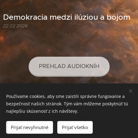
Demokracia medzi ilúziou a bojom
22.02.2026
PREHĽAD AUDIOKNÍH
Používame cookies, aby sme zaistili správne fungovanie a
PREHĽAD PODCASTOV
bezpečnosť našich stránok. Tým vám môžeme poskytnúť tú
najlepšiu skúsenosť z ich návštevy.
Prijať nevyhnutné
Prijať všetko
SVETLO PRE VAŠE POZNANIE
Cookies