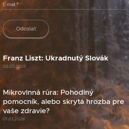
E-mail
Odoslať
Franz Liszt: Ukradnutý Slovák
02.03.2026
Mikrovlnná rúra: Pohodlný
pomocník, alebo skrytá hrozba pre
vaše zdravie?
01.03.2026