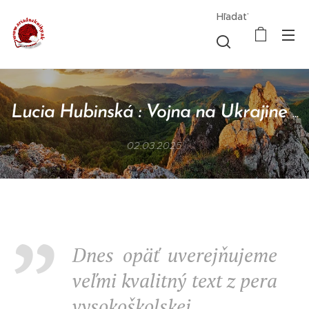
Hľadať
Lucia Hubinská : Vojna na Ukrajine
...
02.03.2025
Dnes opäť uverejňujeme
veľmi kvalitný text z pera
vysokoškolskej