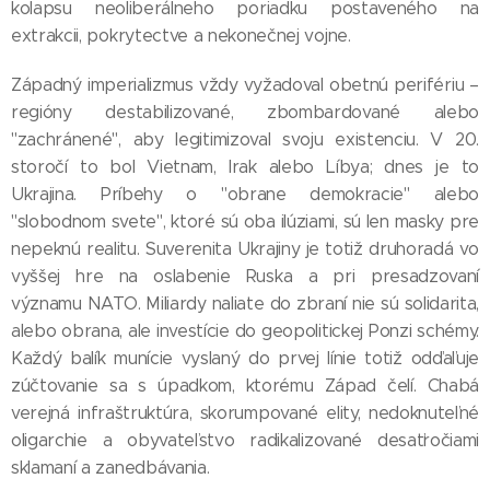
kolapsu neoliberálneho poriadku postaveného na
extrakcii, pokrytectve a nekonečnej vojne.
Západný imperializmus vždy vyžadoval obetnú perifériu –
regióny destabilizované, zbombardované alebo
"zachránené", aby legitimizoval svoju existenciu. V 20.
storočí to bol Vietnam, Irak alebo Líbya; dnes je to
Ukrajina. Príbehy o "obrane demokracie" alebo
"slobodnom svete", ktoré sú oba ilúziami, sú len masky pre
nepeknú realitu. Suverenita Ukrajiny je totiž druhoradá vo
vyššej hre na oslabenie Ruska a pri presadzovaní
významu NATO. Miliardy naliate do zbraní nie sú solidarita,
alebo obrana, ale investície do geopolitickej Ponzi schémy.
Každý balík munície vyslaný do prvej línie totiž odďaľuje
zúčtovanie sa s úpadkom, ktorému Západ čelí. Chabá
verejná infraštruktúra, skorumpované elity, nedoknuteľné
oligarchie a obyvateľstvo radikalizované desaťročiami
sklamaní a zanedbávania.