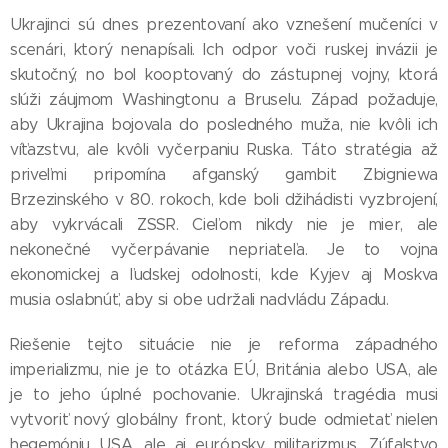
Ukrajinci sú dnes prezentovaní ako vznešení mučeníci v
scenári, ktorý nenapísali. Ich odpor voči ruskej invázii je
skutočný, no bol kooptovaný do zástupnej vojny, ktorá
slúži záujmom Washingtonu a Bruselu. Západ požaduje,
aby Ukrajina bojovala do posledného muža, nie kvôli ich
víťazstvu, ale kvôli vyčerpaniu Ruska. Táto stratégia až
priveľmi pripomína afganský gambit Zbigniewa
Brzezinského v 80. rokoch, kde boli džihádisti vyzbrojení,
aby vykrvácali ZSSR. Cieľom nikdy nie je mier, ale
nekonečné vyčerpávanie nepriateľa. Je to vojna
ekonomickej a ľudskej odolnosti, kde Kyjev aj Moskva
musia oslabnúť, aby si obe udržali nadvládu Západu.
Riešenie tejto situácie nie je reforma západného
imperializmu, nie je to otázka EÚ, Británia alebo USA, ale
je to jeho úplné pochovanie. Ukrajinská tragédia musi
vytvoriť nový globálny front, ktorý bude odmietať nielen
hegemóniu USA, ale aj európsky militarizmus. Zúfalstvo