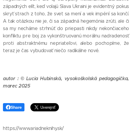
západných elít, keď volajú Slava Ukraini je evidentný pokus
skryť strach z toho, že svet sa mení a vek impérií sa končí.
A tak otázkou nie je, či sa západná hegemónia zrúti, ale či
sa my necháme strhnúť do priepasti nikdy nekončiaceho
konfliktu pre boj za vykonštruovanú morálnu nadradenosť
proti abstraktnému nepriateľovi, alebo pochopíme, že
teraz je čas vybudovať niečo radikálne nové.
autor :
© Lucia Hubinská, vysokoškolská pedagogička,
marec 2025
Share
https://www.ariadneknihy.sk/