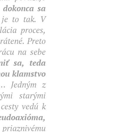
,
dokonca sa
je to tak. V
lácia proces,
vrátené. Preto
prácu na sebe
iť sa, teda
inou klamstvo
..... Jedným z
ými starými
 cesty vedú k
seudoaxióma,
k priaznivému