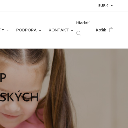
EUR
€
Hľadať
TY
PODPORA
KONTAKT
Košík
ÍP
SKÝCH