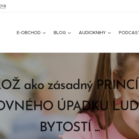
018
E-OBCHOD
BLOG
AUDIOKNIHY
PODCAS
OŽ ako zásadný PRINC
OVNÉHO ÚPADKU ĹUD
BYTOSTÍ ...