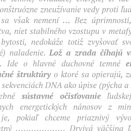
onštruózne zneužívanie vedy proti ľud
 sa však nemení ... Bez úprimnosti,
tva, niet stabilného vzostupu v metaf
 bytosti, nedokáže totiž zvyšovať sv
né) naladenie.
Lož a zrada číhajú v
te. Ide o hlavné duchovné temné
e
čné štruktúry
o ktoré sa opierajú, z
h sekvenciách DNA ako úpise (pýcha a z
rebné
sústavné očisťovanie
ľudskej
nych energetických nánosov z minu
 je, pokiaľ chceme priaznivý výv
ný ................... Drvivá väčšina