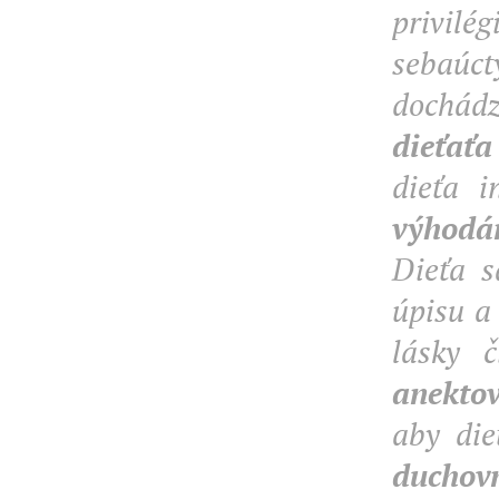
privilé
sebaúct
dochád
dieťaťa
dieťa 
výhodám
Dieťa s
úpisu a
lásky č
anektov
aby die
duchov