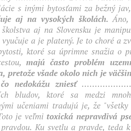
ácie s inými bytosťami za bežný jav
čuje aj na vysokých školách.
Áno, 
 školstva aj na Slovensku je manipu
 vyučuje a je platený. Je to choré a z
bytosti, ktoré sa úprimne snažia o 
cestou,
majú často problém uzemn
sa, pretože všade okolo nich je väčš
 čo nedokážu zniesť
................
ších bludov, ktoré sa medzi mnoh
ými učeniami tradujú je, že "všetky
Toto je veľmi
toxická nepravdivá p
 pravdou. Ku svetlu a pravde, teda 