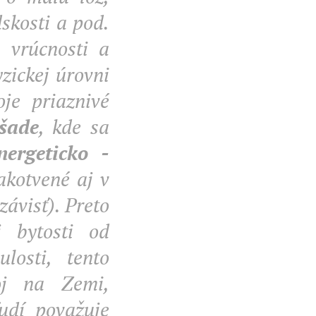
skosti a pod.
 vrúcnosti a
yzickej úrovni
oje priaznivé
šade
, kde sa
nergeticko -
akotvené aj v
ávisť). Preto
 bytosti od
losti, tento
oj na Zemi,
 ľudí považuje