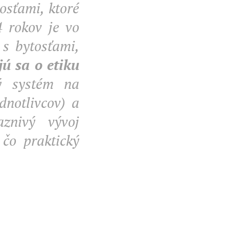
osťami, ktoré
 rokov je vo
 s bytosťami,
ú sa o etiku
ý systém na
dnotlivcov) a
znivý vývoj
 čo praktický