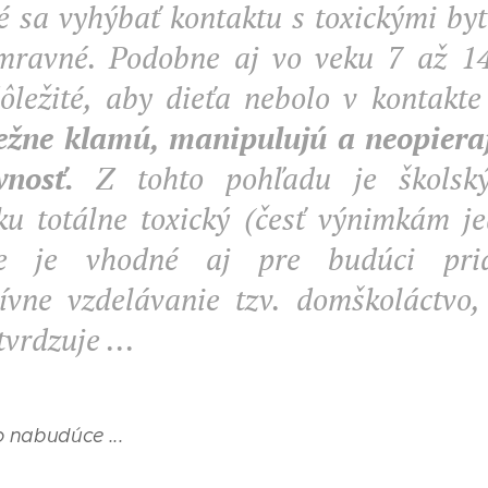
é sa vyhýbať kontaktu s toxickými byt
mravné. Podobne aj vo veku 7 až 14
dôležité, aby dieťa nebolo v kontakte
ežne klamú, manipulujú a neopieraj
vnosť.
Z tohto pohľadu je školsk
ku totálne toxický (česť výnimkám je
ne je vhodné aj pre budúci pria
tívne vzdelávanie tzv. domškoláctvo,
tvrdzuje ...
o nabudúce ...