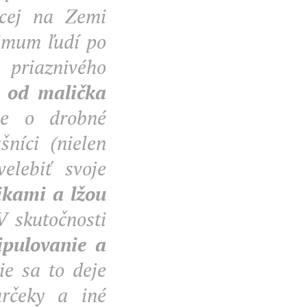
úcej na Zemi
imum ľudí po
a priaznivého
i od malička
e o drobné
šníci (nielen
elebiť svoje
ikami a lžou
V skutočnosti
ipulovanie a
ie sa to deje
arčeky a iné