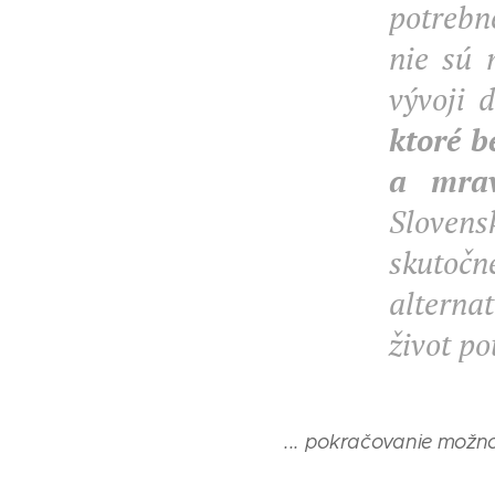
potrebn
nie sú 
vývoji 
ktoré b
a mra
Slovens
skutoč
alterna
život po
... pokračovanie možn