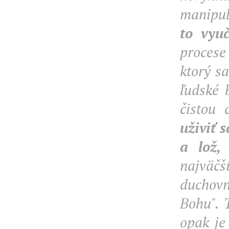
manipul
to vyu
procese
ktorý sa
ľudské 
čistou 
uživiť 
a lož,
najväč
duchovn
Bohu". 
opak je