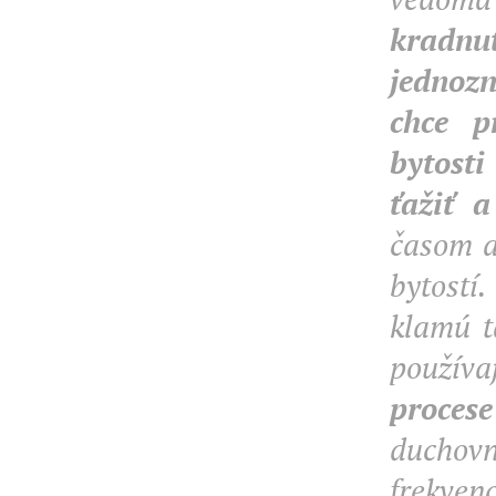
kradnut
jednozn
chce p
bytosti
ťažiť a
časom a
bytostí.
klamú ta
použív
proces
duchov
frekven