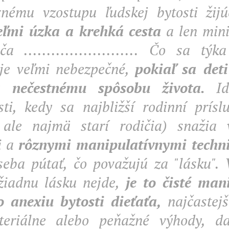
nému vzostupu ľudskej bytosti žij
eľmi úzka a krehká cesta
a len min
ča ......................... Čo sa týk
 je veľmi nebezpečné,
pokiaľ sa det
 nečestnému spôsobu života.
Id
sti, kedy sa najbližší rodinní príslu
 ale najmä starí rodičia) snažia v
i a
rôznymi manipulatívnymi techn
seba pútať, čo považujú za "lásku". 
žiadnu lásku nejde,
je to čisté man
 anexiu bytosti dieťaťa,
najčastejš
teriálne alebo peňažné výhody, d