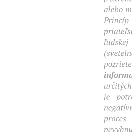
alebo m
Princíp
priateľs
ľudskej
(svetel
pozrie
informa
určitýc
je pot
negatív
proces
nevyhnut