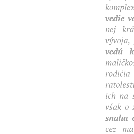
komplex
vedie v
nej krá
vývoja,
vedú k
maličko
rodičia
ratolest
ich na 
však o 
snaha o
cez ma