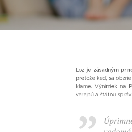
je zásadným prin
Lož
pretože keď, sa obzrie
klame. Výnimiek na 
verejnú a štátnu správu
Úprimn
vedomá