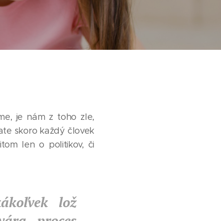
e, je nám z toho zle,
tate skoro každý človek
tom len o politikov, či
ákoľvek lož
vára proces