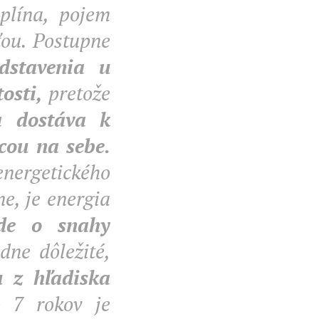
iplína, pojem
ťou. Postupne
dstavenia u
osti,
pretože
a dostáva k
cou na sebe.
nergetického
e, je energia
ide o snahy
dne dôležité,
u z hľadiska
o 7 rokov je