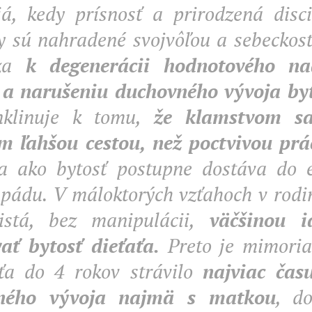
giá, kedy prísnosť a prirodzená disc
y sú nahradené svojvôľou a sebeckos
za
k degenerácii hodnotového na
 a narušeniu duchovného vývoja byt
inklinuje k tomu,
že klamstvom s
 ľahšou cestou, než poctvivou prá
a ako bytosť postupne dostáva do e
 pádu. V máloktorých vzťahoch v rodin
istá, bez manipulácii,
väčšinou 
ať bytosť dieťaťa.
Preto je mimoria
ťa do 4 rokov strávilo
najviac čas
ného vývoja najmä s matkou
, d