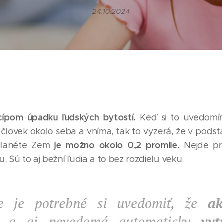
24.10.2024
cípom úpadku ľudských bytostí.
Keď si to uvedomím
 človek okolo seba a vníma, tak to vyzerá, že v pods
je možno okolo 0,2 promile.
Planéte Zem
Nejde pri
. Sú to aj bežní ľudia a to bez rozdielu veku.
e je potrebné si uvedomiť, že
ak
 a aj nevedomá automaticky
vyt