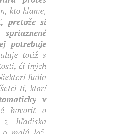
n, kto klame,
, pretože si
 spriaznené
ej potrebuje
luje totiž s
sti, či iných
Niektorí ľudia
etci tí, ktorí
tomaticky v
é hovoriť o
 z hľadiska
e o malú lož,