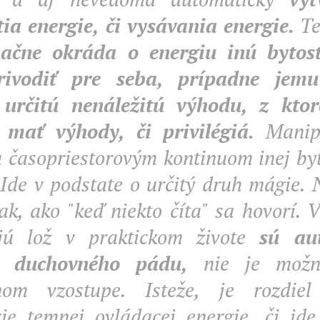
ia energie, či vysávania energie.
Te
ačne okráda o energiu inú bytosť
rivodiť pre seba, prípadne jemu
 určitú nenáležitú výhodu, z ktor
 mať výhody, či privilégiá.
Manipu
 časopriestorovým kontinuom inej byto
 Ide v podstate o určitý druh mágie. 
k, ako "keď niekto číta" sa hovorí. Vš
ajú lož v praktickom živote
sú au
e duchovného pádu,
nie je možn
nom vzostupe. Isteže, je rozdiel
cie temnej ovládacej energie, či id