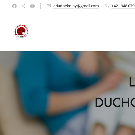
ariadneknihy@gmail.com
+421 948 079
L
DUCH